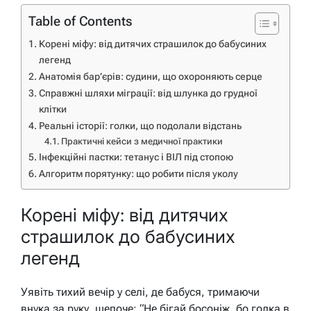
Table of Contents
Корені міфу: від дитячих страшилок до бабусиних
легенд
Анатомія бар’єрів: судини, що охороняють серце
Справжні шляхи міграції: від шлунка до грудної
клітки
Реальні історії: голки, що подолали відстань
Практичні кейси з медичної практики
Інфекційні пастки: тетанус і ВІЛ під стопою
Алгоритм порятунку: що робити після уколу
Корені міфу: від дитячих
страшилок до бабусиних
легенд
Уявіть тихий вечір у селі, де бабуся, тримаючи
внука за руку, шепоче: “Не бігай босоніж, бо голка в