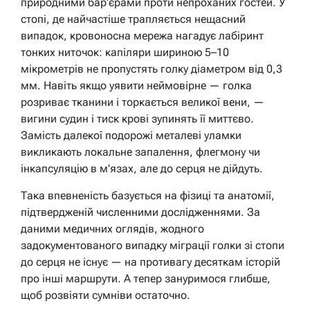
природними бар’єрами проти непроханих гостей. У
стопі, де найчастіше трапляється нещасний
випадок, кровоносна мережа нагадує лабіринт
тонких ниточок: капіляри шириною 5–10
мікрометрів не пропустять голку діаметром від 0,3
мм. Навіть якщо уявити неймовірне — голка
розриває тканини і торкається великої вени, —
вигини судин і тиск крові зупинять її миттєво.
Замість далекої подорожі металеві уламки
викликають локальне запалення, флегмону чи
інкапсуляцію в м’язах, але до серця не дійдуть.
Така впевненість базується на фізиці та анатомії,
підтвердженій численними дослідженнями. За
даними медичних оглядів, жодного
задокументованого випадку міграції голки зі стопи
до серця не існує — на противагу десяткам історій
про інші маршрути. А тепер зануримося глибше,
щоб розвіяти сумніви остаточно.