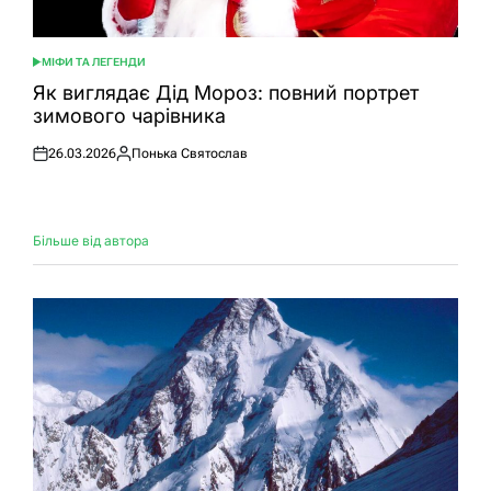
МІФИ ТА ЛЕГЕНДИ
ОПУБЛІКУВАТИ
У
Як виглядає Дід Мороз: повний портрет
зимового чарівника
26.03.2026
Понька Святослав
Оприлюднено
Опубліковано
Більше від автора