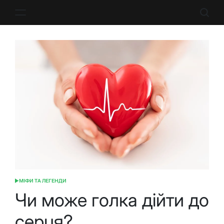
Перейти
до
вмісту
МІФИ ТА ЛЕГЕНДИ
ОПУБЛІКУВАТИ
У
Чи може голка дійти до
серця?