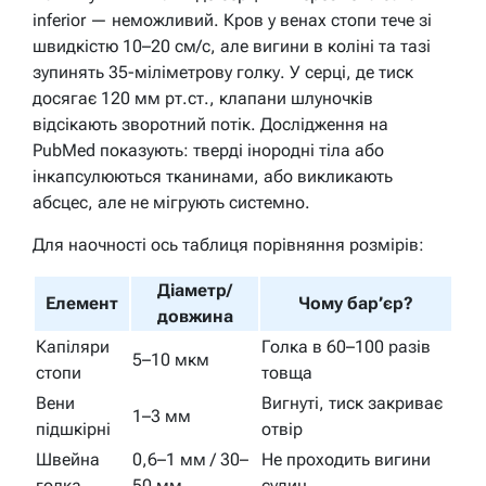
inferior — неможливий. Кров у венах стопи тече зі
швидкістю 10–20 см/с, але вигини в коліні та тазі
зупинять 35-міліметрову голку. У серці, де тиск
досягає 120 мм рт.ст., клапани шлуночків
відсікають зворотний потік. Дослідження на
PubMed показують: тверді інородні тіла або
інкапсулюються тканинами, або викликають
абсцес, але не мігрують системно.
Для наочності ось таблиця порівняння розмірів:
Діаметр/
Елемент
Чому бар’єр?
довжина
Капіляри
Голка в 60–100 разів
5–10 мкм
стопи
товща
Вени
Вигнуті, тиск закриває
1–3 мм
підшкірні
отвір
Швейна
0,6–1 мм / 30–
Не проходить вигини
голка
50 мм
судин