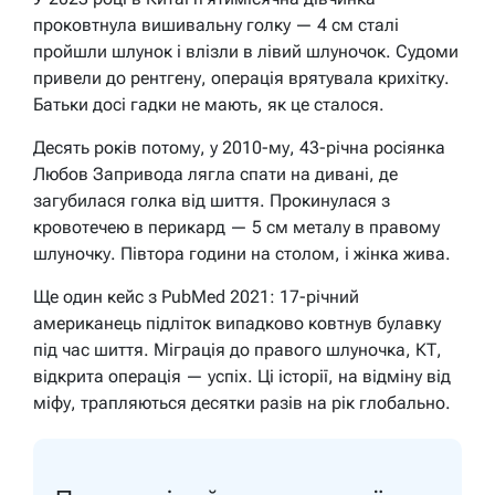
проковтнула вишивальну голку — 4 см сталі
пройшли шлунок і влізли в лівий шлуночок. Судоми
привели до рентгену, операція врятувала крихітку.
Батьки досі гадки не мають, як це сталося.
Десять років потому, у 2010-му, 43-річна росіянка
Любов Запривода лягла спати на дивані, де
загубилася голка від шиття. Прокинулася з
кровотечею в перикард — 5 см металу в правому
шлуночку. Півтора години на столом, і жінка жива.
Ще один кейс з PubMed 2021: 17-річний
американець підліток випадково ковтнув булавку
під час шиття. Міграція до правого шлуночка, КТ,
відкрита операція — успіх. Ці історії, на відміну від
міфу, трапляються десятки разів на рік глобально.