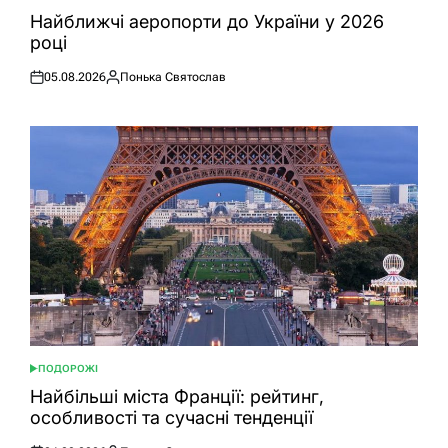
У
Найближчі аеропорти до України у 2026
році
05.08.2026
Понька Святослав
Оприлюднено
Опубліковано
ПОДОРОЖІ
ОПУБЛІКУВАТИ
У
Найбільші міста Франції: рейтинг,
особливості та сучасні тенденції