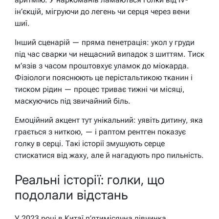
ін’єкцій, мігруючи до легень чи серця через вени
шиї.
Інший сценарій — пряма пенетрація: укол у груди
під час сварки чи нещасний випадок з шиттям. Тиск
м’язів з часом проштовхує уламок до міокарда.
Фізіологи пояснюють це перістальтикою тканин і
тиском рідин — процес триває тижні чи місяці,
маскуючись під звичайний біль.
Емоційний акцент тут унікальний: уявіть дитину, яка
грається з ниткою, — і раптом рентген показує
голку в серці. Такі історії змушують серце
стискатися від жаху, але й нагадують про пильність.
Реальні історії: голки, що
подолали відстань
У 2023 році в Китаї п’ятимісячна дівчинка