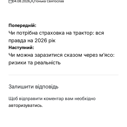
04.08.2026
Понька Святослав
Оприлюднено
Опубліковано
Навігація
Попередній:
записів
Чи потрібна страховка на трактор: вся
правда на 2026 рік
Наступний:
Чи можна заразитися сказом через м’ясо:
ризики та реальність
Залишити відповідь
Щоб відправити коментар вам необхідно
авторизуватись
.