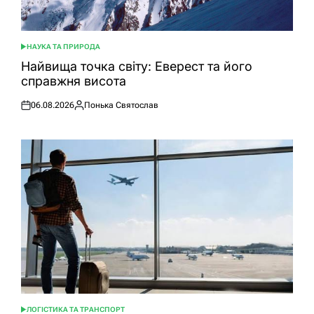
НАУКА ТА ПРИРОДА
ОПУБЛІКУВАТИ
У
Найвища точка світу: Еверест та його
справжня висота
06.08.2026
Понька Святослав
Оприлюднено
Опубліковано
ЛОГІСТИКА ТА ТРАНСПОРТ
ОПУБЛІКУВАТИ