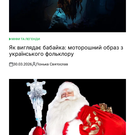
МІФИ ТА ЛЕГЕНДИ
ОПУБЛІКУВАТИ
У
Як виглядає бабайка: моторошний образ з
українського фольклору
30.03.2026
Понька Святослав
Оприлюднено
Опубліковано