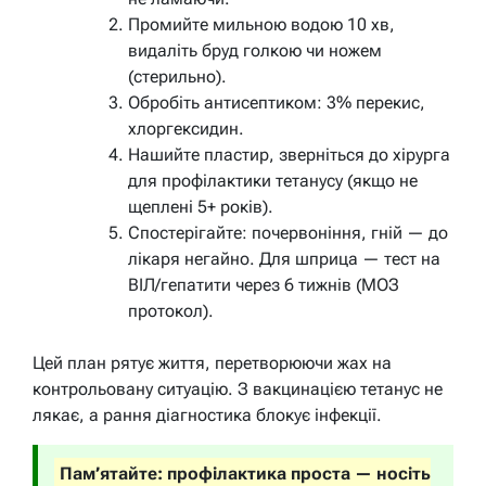
Промийте мильною водою 10 хв,
видаліть бруд голкою чи ножем
(стерильно).
Обробіть антисептиком: 3% перекис,
хлоргексидин.
Нашийте пластир, зверніться до хірурга
для профілактики тетанусу (якщо не
щеплені 5+ років).
Спостерігайте: почервоніння, гній — до
лікаря негайно. Для шприца — тест на
ВІЛ/гепатити через 6 тижнів (МОЗ
протокол).
Цей план рятує життя, перетворюючи жах на
контрольовану ситуацію. З вакцинацією тетанус не
лякає, а рання діагностика блокує інфекції.
Пам’ятайте: профілактика проста — носіть