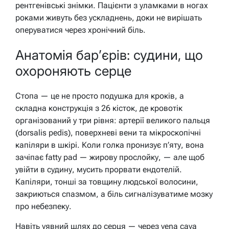
рентгенівські знімки. Пацієнти з уламками в ногах
роками живуть без ускладнень, доки не вирішать
оперуватися через хронічний біль.
Анатомія бар’єрів: судини, що
охороняють серце
Стопа — це не просто подушка для кроків, а
складна конструкція з 26 кісток, де кровотік
організований у три рівня: артерії великого пальця
(dorsalis pedis), поверхневі вени та мікроскопічні
капіляри в шкірі. Коли голка пронизує п’яту, вона
зачіпає fatty pad — жирову прослойку, — але щоб
увійти в судину, мусить прорвати ендотелій.
Капіляри, тонші за товщину людської волосини,
закриються спазмом, а біль сигналізуватиме мозку
про небезпеку.
Навіть уявний шлях до серця — через vena cava