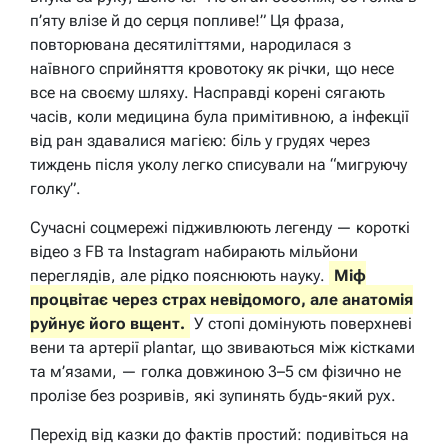
п’яту влізе й до серця попливе!” Ця фраза,
повторювана десятиліттями, народилася з
наївного сприйняття кровотоку як річки, що несе
все на своєму шляху. Насправді корені сягають
часів, коли медицина була примітивною, а інфекції
від ран здавалися магією: біль у грудях через
тиждень після уколу легко списували на “мигруючу
голку”.
Сучасні соцмережі підживлюють легенду — короткі
відео з FB та Instagram набирають мільйони
переглядів, але рідко пояснюють науку.
Міф
процвітає через страх невідомого, але анатомія
руйнує його вщент.
У стопі домінують поверхневі
вени та артерії plantar, що звиваються між кістками
та м’язами, — голка довжиною 3–5 см фізично не
пролізе без розривів, які зупинять будь-який рух.
Перехід від казки до фактів простий: подивіться на