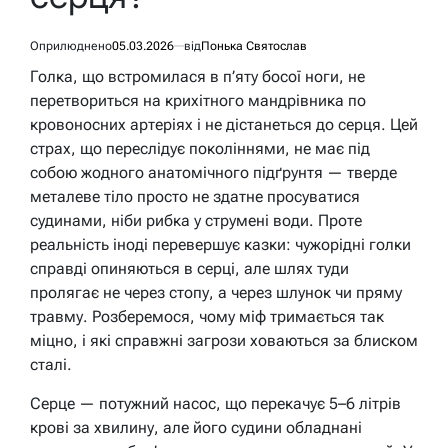
Оприлюднено
05.03.2026
від
Понька Святослав
Голка, що встромилася в п’яту босої ноги, не
перетвориться на крихітного мандрівника по
кровоносних артеріях і не дістанеться до серця. Цей
страх, що переслідує поколіннями, не має під
собою жодного анатомічного підґрунтя — тверде
металеве тіло просто не здатне просуватися
судинами, ніби рибка у струмені води. Проте
реальність іноді перевершує казки: чужорідні голки
справді опиняються в серці, але шлях туди
пролягає не через стопу, а через шлунок чи пряму
травму. Розберемося, чому міф тримається так
міцно, і які справжні загрози ховаються за блиском
сталі.
Серце — потужний насос, що перекачує 5–6 літрів
крові за хвилину, але його судини обладнані