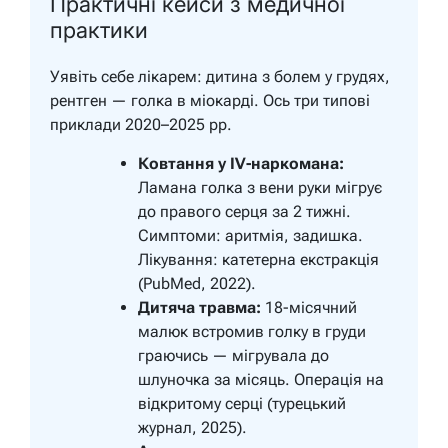
Практичні кейси з медичної
практики
Уявіть себе лікарем: дитина з болем у грудях,
рентген — голка в міокарді. Ось три типові
приклади 2020–2025 рр.
Ковтання у IV-наркомана:
Ламана голка з вени руки мігрує
до правого серця за 2 тижні.
Симптоми: аритмія, задишка.
Лікування: катетерна екстракція
(PubMed, 2022).
Дитяча травма:
18-місячний
малюк встромив голку в груди
граючись — мігрувала до
шлуночка за місяць. Операція на
відкритому серці (турецький
журнал, 2025).