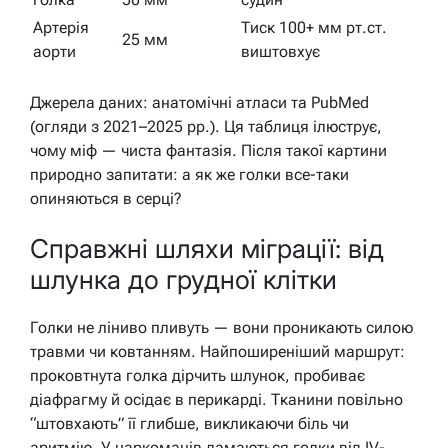
Артерія
Тиск 100+ мм рт.ст.
25 мм
аорти
виштовхує
Джерела даних: анатомічні атласи та PubMed
(огляди з 2021–2025 рр.). Ця таблиця ілюструє,
чому міф — чиста фантазія. Після такої картини
природно запитати: а як же голки все-таки
опиняються в серці?
Справжні шляхи міграції: від
шлунка до грудної клітки
Голки не ліниво пливуть — вони проникають силою
травми чи ковтанням. Найпоширеніший маршрут:
проковтнута голка дірчить шлунок, пробиває
діафрагму й осідає в перикарді. Тканини повільно
“штовхають” її глибше, викликаючи біль чи
аритмію. У наркоманів ламаються голки від IV-