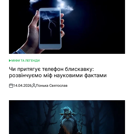
МІФИ ТА ЛЕГЕНДИ
ОПУБЛІКУВАТИ
У
Чи притягує телефон блискавку:
розвінчуємо міф науковими фактами
14.04.2026
Понька Святослав
Оприлюднено
Опубліковано