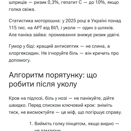
шприців — ризик 0,3%, гепатит С — до 10%, якщо
голка свіжа.
Статистика моторошна: у 2025 році в Україні понад
115 тис. на АРТ від ВІЛ, і уколи — один з шляхів.
Але паніка зайва: промивання знижує ризик удвічі.
Гумор у біді: кращий антисептик — не слина, а
хлоргексидин. Не ігноруйте біль — він кричить про
допомогу.
Алгоритм порятунку: що
робити після уколу
Кров на підлозі, біль у нозі — не панікуйте, дійте
швидко. Перед списком ключовий крок: зніміть
тиск, не висмоктуйте — це міф, що погіршує справу.
Вийміть голку пінцетом, якщо видно —
не ламаючи.