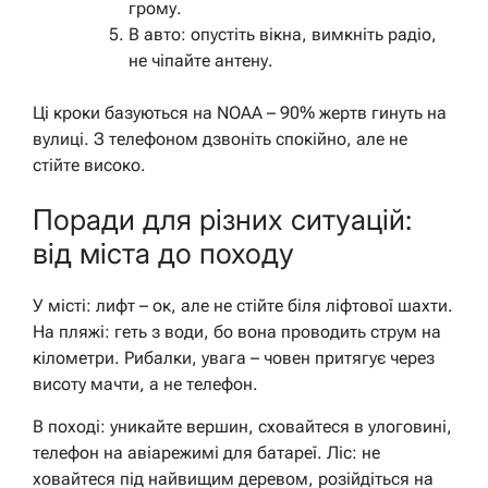
грому.
В авто: опустіть вікна, вимкніть радіо,
не чіпайте антену.
Ці кроки базуються на NOAA – 90% жертв гинуть на
вулиці. З телефоном дзвоніть спокійно, але не
стійте високо.
Поради для різних ситуацій:
від міста до походу
У місті: лифт – ок, але не стійте біля ліфтової шахти.
На пляжі: геть з води, бо вона проводить струм на
кілометри. Рибалки, увага – човен притягує через
висоту мачти, а не телефон.
В поході: уникайте вершин, сховайтеся в улоговині,
телефон на авіарежимі для батареї. Ліс: не
ховайтеся під найвищим деревом, розійдіться на