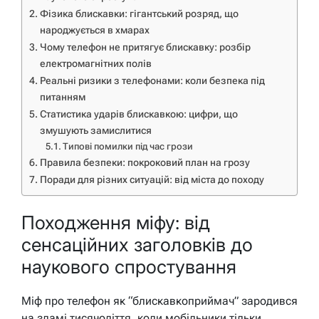
Фізика блискавки: гігантський розряд, що
народжується в хмарах
Чому телефон не притягує блискавку: розбір
електромагнітних полів
Реальні ризики з телефонами: коли безпека під
питанням
Статистика ударів блискавкою: цифри, що
змушують замислитися
Типові помилки під час грози
Правила безпеки: покроковий план на грозу
Поради для різних ситуацій: від міста до походу
Походження міфу: від
сенсаційних заголовків до
наукового спростування
Міф про телефон як “блискавкоприймач” зародився
на зламі тисячоліття, коли мобільники тільки