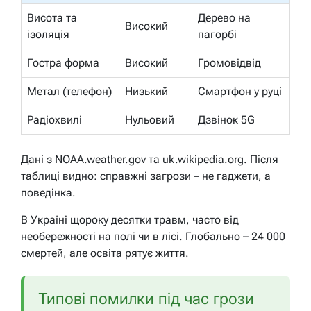
Висота та
Дерево на
Високий
ізоляція
пагорбі
Гостра форма
Високий
Громовідвід
Метал (телефон)
Низький
Смартфон у руці
Радіохвилі
Нульовий
Дзвінок 5G
Дані з NOAA.weather.gov та uk.wikipedia.org. Після
таблиці видно: справжні загрози – не гаджети, а
поведінка.
В Україні щороку десятки травм, часто від
необережності на полі чи в лісі. Глобально – 24 000
смертей, але освіта рятує життя.
Типові помилки під час грози