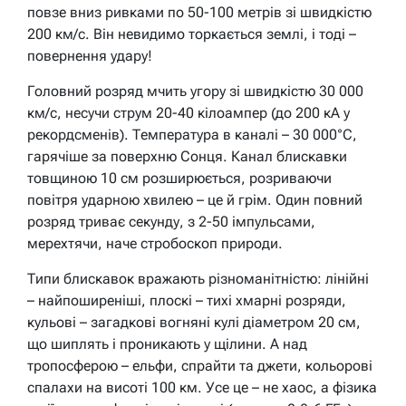
повзе вниз ривками по 50-100 метрів зі швидкістю
200 км/с. Він невидимо торкається землі, і тоді –
повернення удару!
Головний розряд мчить угору зі швидкістю 30 000
км/с, несучи струм 20-40 кілоампер (до 200 кА у
рекордсменів). Температура в каналі – 30 000°C,
гарячіше за поверхню Сонця. Канал блискавки
товщиною 10 см розширюється, розриваючи
повітря ударною хвилею – це й грім. Один повний
розряд триває секунду, з 2-50 імпульсами,
мерехтячи, наче стробоскоп природи.
Типи блискавок вражають різноманітністю: лінійні
– найпоширеніші, плоскі – тихі хмарні розряди,
кульові – загадкові вогняні кулі діаметром 20 см,
що шиплять і проникають у щілини. А над
тропосферою – ельфи, спрайти та джети, кольорові
спалахи на висоті 100 км. Усе це – не хаос, а фізика