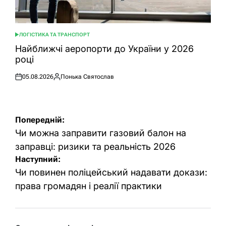
ЛОГІСТИКА ТА ТРАНСПОРТ
ОПУБЛІКУВАТИ
У
Найближчі аеропорти до України у 2026
році
05.08.2026
Понька Святослав
Оприлюднено
Опубліковано
Навігація
Попередній:
записів
Чи можна заправити газовий балон на
заправці: ризики та реальність 2026
Наступний:
Чи повинен поліцейський надавати докази:
права громадян і реалії практики