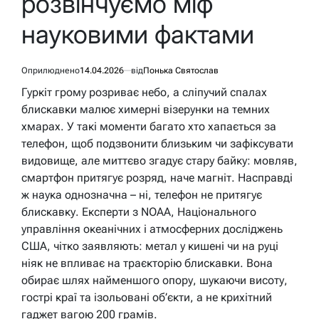
розвінчуємо міф
науковими фактами
Оприлюднено
14.04.2026
від
Понька Святослав
Гуркіт грому розриває небо, а сліпучий спалах
блискавки малює химерні візерунки на темних
хмарах. У такі моменти багато хто хапається за
телефон, щоб подзвонити близьким чи зафіксувати
видовище, але миттєво згадує стару байку: мовляв,
смартфон притягує розряд, наче магніт. Насправді
ж наука однозначна – ні, телефон не притягує
блискавку. Експерти з NOAA, Національного
управління океанічних і атмосферних досліджень
США, чітко заявляють: метал у кишені чи на руці
ніяк не впливає на траєкторію блискавки. Вона
обирає шлях найменшого опору, шукаючи висоту,
гострі краї та ізольовані об’єкти, а не крихітний
гаджет вагою 200 грамів.