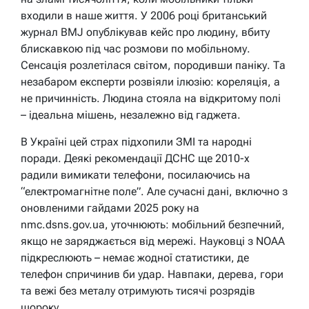
входили в наше життя. У 2006 році британський
журнал BMJ опублікував кейс про людину, вбиту
блискавкою під час розмови по мобільному.
Сенсація розлетілася світом, породивши паніку. Та
незабаром експерти розвіяли ілюзію: кореляція, а
не причинність. Людина стояла на відкритому полі
– ідеальна мішень, незалежно від гаджета.
В Україні цей страх підхопили ЗМІ та народні
поради. Деякі рекомендації ДСНС ще 2010-х
радили вимикати телефони, посилаючись на
“електромагнітне поле”. Але сучасні дані, включно з
оновленими гайдами 2025 року на
nmc.dsns.gov.ua, уточнюють: мобільний безпечний,
якщо не заряджається від мережі. Науковці з NOAA
підкреслюють – немає жодної статистики, де
телефон спричинив би удар. Навпаки, дерева, гори
та вежі без металу отримують тисячі розрядів
щороку.