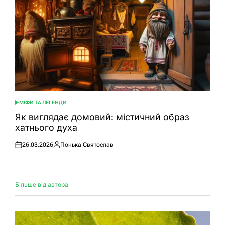
МІФИ ТА ЛЕГЕНДИ
ОПУБЛІКУВАТИ
У
Як виглядає домовий: містичний образ
хатнього духа
26.03.2026
Понька Святослав
Оприлюднено
Опубліковано
Більше від автора