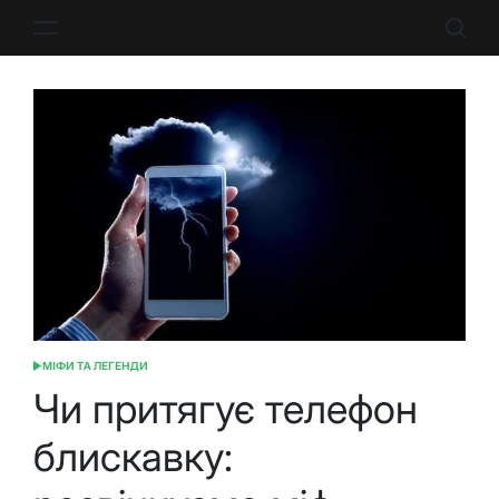
Перейти
до
вмісту
МІФИ ТА ЛЕГЕНДИ
ОПУБЛІКУВАТИ
У
Чи притягує телефон
блискавку: