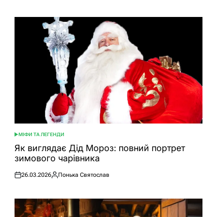
МІФИ ТА ЛЕГЕНДИ
ОПУБЛІКУВАТИ
У
Як виглядає Дід Мороз: повний портрет
зимового чарівника
26.03.2026
Понька Святослав
Оприлюднено
Опубліковано