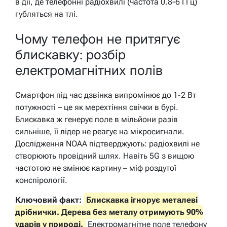
в дії, де телефонні радіохвилі (частота 0.8-6 ГГц)
губляться на тлі.
Чому телефон не притягує
блискавку: розбір
електромагнітних полів
Смартфон під час дзвінка випромінює до 1-2 Вт
потужності – це як мерехтіння свічки в бурі.
Блискавка ж генерує поле в мільйони разів
сильніше, її лідер не реагує на мікросигнали.
Дослідження NOAA підтверджують: радіохвилі не
створюють провідний шлях. Навіть 5G з вищою
частотою не змінює картину – міф роздутої
конспірології.
Ключовий факт:
Блискавка ігнорує металеві
дрібнички. Дерева без металу отримують 90%
ударів у природі.
Електромагнітне поле телефону