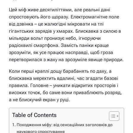
Цей міф живе десятиліттями, але реальні дані
спростовують його щоразу. Електромагнітне поле
від дзвінка – це жалюгідні мікровати на тлі
гігантських зарядів у хмарах. Блискавка з силою в
мільярди вольт пронизує небо, ігноруючи
радіохвилі смартфона. Замість паніки краще
зрозуміти, як усе працює насправді, щоб гроза
перетворилася з жаху на зрозуміле явище природи.
Коли перші краплі дощу барабанять по даху, а
блискавка мерехтить вдалині, час згадати базові
правила. Головне – уникати відкритих просторів і
високих точок, бо саме вони приваблюють розряд,
а не блискучий екран у руці.
Table of Contents
Походження міфу: від сенсаційних заголовків до
наукового спростування