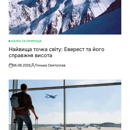
НАУКА ТА ПРИРОДА
ОПУБЛІКУВАТИ
У
Найвища точка світу: Еверест та його
справжня висота
06.08.2026
Понька Святослав
Оприлюднено
Опубліковано