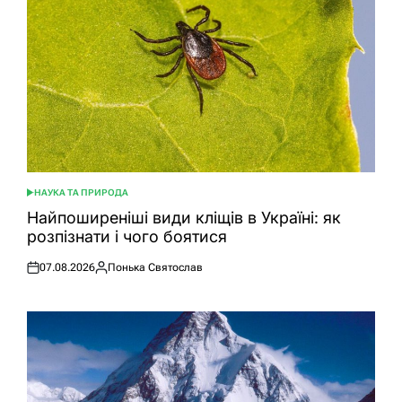
НАУКА ТА ПРИРОДА
ОПУБЛІКУВАТИ
У
Найпоширеніші види кліщів в Україні: як
розпізнати і чого боятися
07.08.2026
Понька Святослав
Оприлюднено
Опубліковано