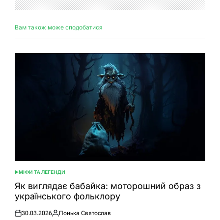
Вам також може сподобатися
МІФИ ТА ЛЕГЕНДИ
ОПУБЛІКУВАТИ
У
Як виглядає бабайка: моторошний образ з
українського фольклору
30.03.2026
Понька Святослав
Оприлюднено
Опубліковано