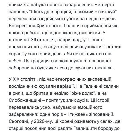
прикмета набула нового забарвлення. Четверта
заповідь “Шість днів працюй, а сьомий – святкуй”
перенеслася з юдейської суботи на неділю – день
Воскресіння Христового. Гоління сприймалося як
дрібна робота, що відволікає від молитви. У
літописах XII століття, наприклад, у “Повісті
временних літ”, згадуються звичаї уникати “гострих
справ” у святковий день, аби не накликати гнів
небес. Ця традиція еволюціонувала: від повної
заборони на будь-яке лезо до сучасних нюансів.
У XIX столітті, під час етнографічних експедицій,
дослідники фіксували варіації. На Галичині селяни
вірили, що бритва в неділю “ріже долю”, а на
Слобожанщині – притягує злих духів. Ці історії
передавались усно, набуваючи емоційного
забарвлення: один поріз – і тиждень зіпсований.
Сьогодні, у 2026-му, ці корені оживають у селах, де
старші покоління досі радять “залишити бороду до