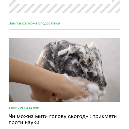
Вам також може сподобатися
ПРИКМЕТИ ТА СНИ
ОПУБЛІКУВАТИ
У
Чи можна мити голову сьогодні: прикмети
проти науки