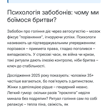
Психологія забобонів: чому ми
боїмося бритви?
Забобон про гоління діє через автосугестію – мозок
фіксує “порівняння”, ігноруючи успіхи. Психологи
називають це підтверджувальним упередженням:
порізався – прикмета права, гладко поголився –
випадковість. У стресові часи, як війна чи кризи,
такі ритуали дають ілюзію контролю, ніби бритва –
ключ до стабільності.
Дослідження 2025 року показують: чоловіки 35+
частіше вагаються, бо пов’язують з дитинством.
Жінки з депіляцією рідше – гендерний нюанс.
Легкий гумор: скільки разів “проклята” неділя
минала без подряпин? Ритуал гоління сам по собі
релаксує – тепла піна, свіжість, як