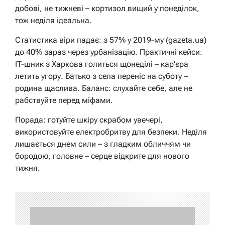
добові, не тижневі – кортизол вищий у понеділок,
тож неділя ідеальна.
Статистика віри падає: з 57% у 2019-му (gazeta.ua)
до 40% зараз через урбанізацію. Практичні кейси:
IT-шник з Харкова голиться щонеділі – кар’єра
летить угору. Батько з села переніс на суботу –
родина щаслива. Баланс: слухайте себе, але не
рабствуйте перед міфами.
Порада: готуйте шкіру скрабом увечері,
використовуйте електробритву для безпеки. Неділя
лишається днем сили – з гладким обличчям чи
бородою, головне – серце відкрите для нового
тижня.