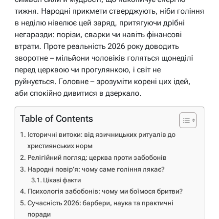
тижня. Народні прикмети стверджують, ніби гоління
в неділю нівелює цей заряд, притягуючи дрібні
негаразди: порізи, сварки чи навіть фінансові
втрати. Проте реальність 2026 року доводить
зворотне – мільйони чоловіків голяться щонеділі
перед церквою чи прогулянкою, і світ не
руйнується. Головне – зрозуміти корені цих ідей,
аби спокійно дивитися в дзеркало.
Table of Contents
Історичні витоки: від язичницьких ритуалів до
християнських норм
Релігійний погляд: церква проти забобонів
Народні повір’я: чому саме гоління лякає?
Цікаві факти
Психологія забобонів: чому ми боїмося бритви?
Сучасність 2026: барбери, наука та практичні
поради