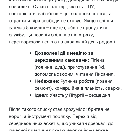
дозволені. Сучасні пастирі, як от у ПЦУ,
повторюють: забобони – це ідолопоклонство, а
справжня віра свободи не сковує. Якщо гоління
займає 5 хвилин – вперед, аби не пропустити
службу. Ця позиція звільняє від страху,
перетворюючи неділю на справжній день радості.
Дозволені дії в неділю за
церковними канонами:
Гігієна
(гоління, душ), приготування їжі,
допомога хворим, читання Писання.
Небажане:
Рутинна робота (прання,
ремонт), комерційна діяльність, сварки.
Ідеал:
Участь у Літургії – серце дня.
Після такого списку стає зрозуміло: бритва не
ворог, а інструмент порядку. Перехід від
середньовічних аскетів, що уникали дзеркал, до
сучасної практики показує еволюцію – церква