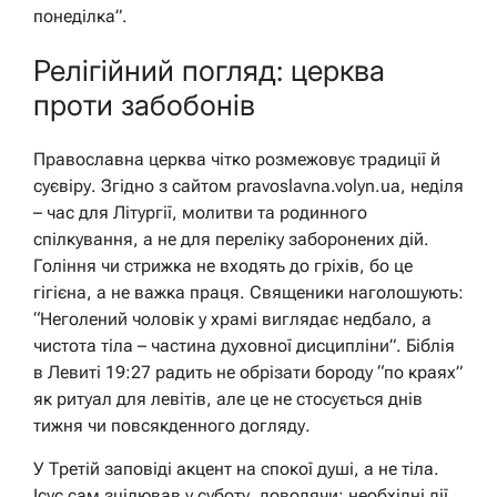
понеділка”.
Релігійний погляд: церква
проти забобонів
Православна церква чітко розмежовує традиції й
суєвіру. Згідно з сайтом pravoslavna.volyn.ua, неділя
– час для Літургії, молитви та родинного
спілкування, а не для переліку заборонених дій.
Гоління чи стрижка не входять до гріхів, бо це
гігієна, а не важка праця. Священики наголошують:
“Неголений чоловік у храмі виглядає недбало, а
чистота тіла – частина духовної дисципліни”. Біблія
в Левиті 19:27 радить не обрізати бороду “по краях”
як ритуал для левітів, але це не стосується днів
тижня чи повсякденного догляду.
У Третій заповіді акцент на спокої душі, а не тіла.
Ісус сам зцілював у суботу, доводячи: необхідні дії