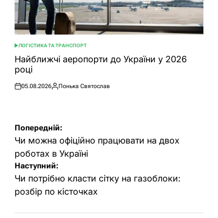
ЛОГІСТИКА ТА ТРАНСПОРТ
ОПУБЛІКУВАТИ
У
Найближчі аеропорти до України у 2026
році
05.08.2026
Понька Святослав
Оприлюднено
Опубліковано
Навігація
Попередній:
записів
Чи можна офіційно працювати на двох
роботах в Україні
Наступний:
Чи потрібно класти сітку на газоблоки:
розбір по кісточках