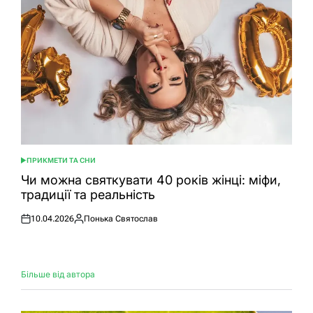
ПРИКМЕТИ ТА СНИ
ОПУБЛІКУВАТИ
У
Чи можна святкувати 40 років жінці: міфи,
традиції та реальність
10.04.2026
Понька Святослав
Оприлюднено
Опубліковано
Більше від автора