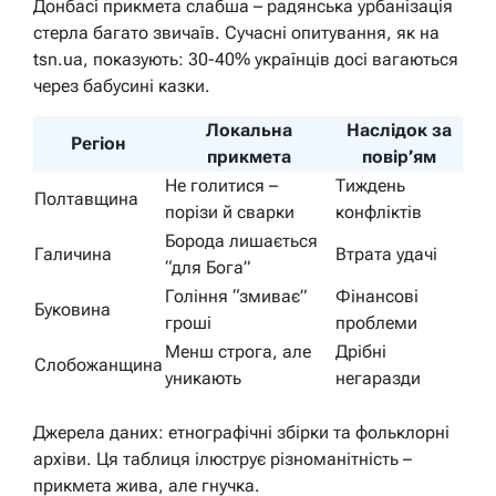
Донбасі прикмета слабша – радянська урбанізація
стерла багато звичаїв. Сучасні опитування, як на
tsn.ua, показують: 30-40% українців досі вагаються
через бабусині казки.
Локальна
Наслідок за
Регіон
прикмета
повір’ям
Не голитися –
Тиждень
Полтавщина
порізи й сварки
конфліктів
Борода лишається
Галичина
Втрата удачі
“для Бога”
Гоління “змиває”
Фінансові
Буковина
гроші
проблеми
Менш строга, але
Дрібні
Слобожанщина
уникають
негаразди
Джерела даних: етнографічні збірки та фольклорні
архіви. Ця таблиця ілюструє різноманітність –
прикмета жива, але гнучка.