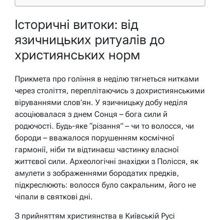
Історичні витоки: від
язичницьких ритуалів до
християнських норм
Прикмета про гоління в неділю тягнеться нитками
через століття, переплітаючись з дохристиянськими
віруваннями слов’ян. У язичницьку добу неділя
асоціювалася з днем Сонця – бога сили й
родючості. Будь-яке “різання” – чи то волосся, чи
бороди – вважалося порушенням космічної
гармонії, ніби ти відтинаєш частинку власної
життєвої сили. Археологічні знахідки з Полісся, як
амулети з зображеннями бородатих предків,
підкреслюють: волосся було сакральним, його не
чіпали в святкові дні.
З прийняттям християнства в Київській Русі