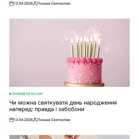
13.04.2026
Понька Святослав
Оприлюднено
Опубліковано
ПРИКМЕТИ ТА СНИ
ОПУБЛІКУВАТИ
У
Чи можна святкувати день народження
наперед: правда і забобони
13.04.2026
Понька Святослав
Оприлюднено
Опубліковано