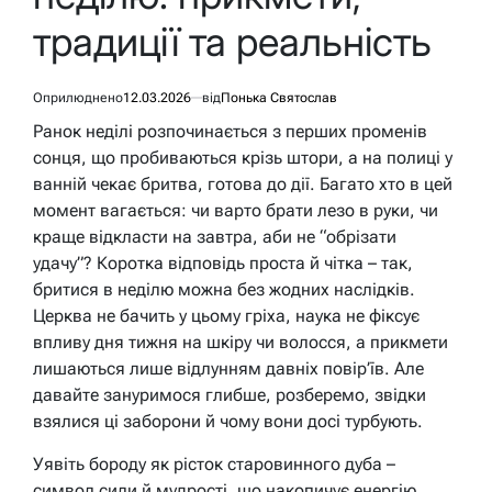
традиції та реальність
Оприлюднено
12.03.2026
від
Понька Святослав
Ранок неділі розпочинається з перших променів
сонця, що пробиваються крізь штори, а на полиці у
ванній чекає бритва, готова до дії. Багато хто в цей
момент вагається: чи варто брати лезо в руки, чи
краще відкласти на завтра, аби не “обрізати
удачу”? Коротка відповідь проста й чітка – так,
бритися в неділю можна без жодних наслідків.
Церква не бачить у цьому гріха, наука не фіксує
впливу дня тижня на шкіру чи волосся, а прикмети
лишаються лише відлунням давніх повір’їв. Але
давайте зануримося глибше, розберемо, звідки
взялися ці заборони й чому вони досі турбують.
Уявіть бороду як рісток старовинного дуба –
символ сили й мудрості, що накопичує енергію