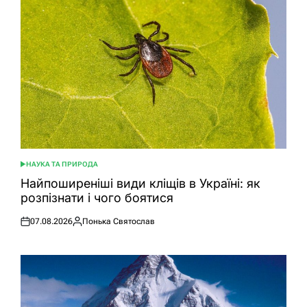
НАУКА ТА ПРИРОДА
ОПУБЛІКУВАТИ
У
Найпоширеніші види кліщів в Україні: як
розпізнати і чого боятися
07.08.2026
Понька Святослав
Оприлюднено
Опубліковано