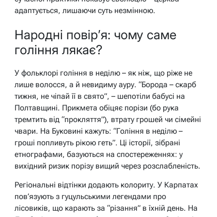
адаптується, лишаючи суть незмінною.
Народні повір’я: чому саме
гоління лякає?
У фольклорі гоління в неділю – як ніж, що ріже не
лише волосся, а й невидиму ауру. “Борода – скарб
тижня, не чіпай її в свято”, – шепотіли бабусі на
Полтавщині. Прикмета обіцяє порізи (бо рука
тремтить від “прокляття”), втрату грошей чи сімейні
чвари. На Буковині кажуть: “Гоління в неділю –
гроші попливуть рікою геть”. Ці історії, зібрані
етнографами, базуються на спостереженнях: у
вихідний ризик порізу вищий через розслабленість.
Регіональні відтінки додають колориту. У Карпатах
пов’язують з гуцульськими легендами про
лісовиків, що карають за “різання” в їхній день. На