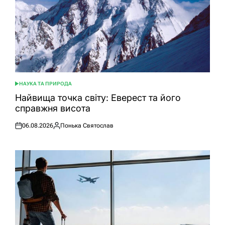
НАУКА ТА ПРИРОДА
ОПУБЛІКУВАТИ
У
Найвища точка світу: Еверест та його
справжня висота
06.08.2026
Понька Святослав
Оприлюднено
Опубліковано