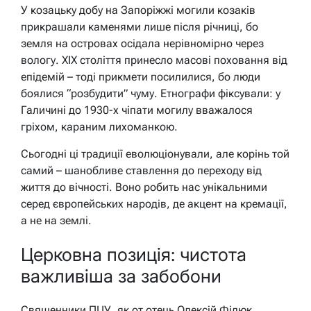
У козацьку добу на Запоріжжі могили козаків
прикрашали каменями лише після річниці, бо
земля на островах осідала нерівномірно через
вологу. XIX століття принесло масові поховання від
епідемій – тоді прикмети посилилися, бо люди
боялися “розбудити” чуму. Етнографи фіксували: у
Галичині до 1930-х чіпати могилу вважалося
гріхом, караним лихоманкою.
Сьогодні ці традиції еволюціонували, але корінь той
самий – шанобливе ставлення до переходу від
життя до вічності. Воно робить нас унікальними
серед європейських народів, де акцент на кремації,
а не на землі.
Церковна позиція: чистота
важливіша за забобони
Священники ПЦУ, як от отець Олексій Філюк,