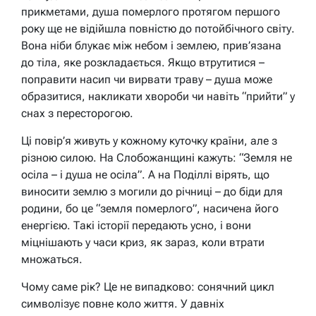
прикметами, душа померлого протягом першого
року ще не відійшла повністю до потойбічного світу.
Вона ніби блукає між небом і землею, прив’язана
до тіла, яке розкладається. Якщо втрутитися –
поправити насип чи вирвати траву – душа може
образитися, накликати хвороби чи навіть “прийти” у
снах з пересторогою.
Ці повір’я живуть у кожному куточку країни, але з
різною силою. На Слобожанщині кажуть: “Земля не
осіла – і душа не осіла”. А на Поділлі вірять, що
виносити землю з могили до річниці – до біди для
родини, бо це “земля померлого”, насичена його
енергією. Такі історії передають усно, і вони
міцнішають у часи криз, як зараз, коли втрати
множаться.
Чому саме рік? Це не випадково: сонячний цикл
символізує повне коло життя. У давніх