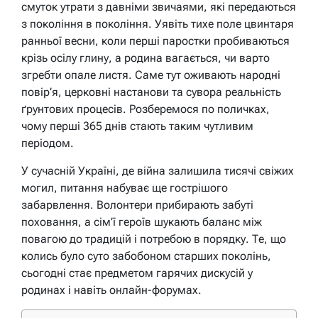
смуток утрати з давніми звичаями, які передаються
з покоління в покоління. Уявіть тихе поле цвинтаря
ранньої весни, коли перші паростки пробиваються
крізь осілу глину, а родина вагається, чи варто
згребти опале листя. Саме тут оживають народні
повір’я, церковні настанови та сувора реальність
ґрунтових процесів. Розберемося по поличках,
чому перші 365 днів стають таким чутливим
періодом.
У сучасній Україні, де війна залишила тисячі свіжих
могил, питання набуває ще гострішого
забарвлення. Волонтери прибирають забуті
поховання, а сім’ї героїв шукають баланс між
повагою до традицій і потребою в порядку. Те, що
колись було суто забобоном старших поколінь,
сьогодні стає предметом гарячих дискусій у
родинах і навіть онлайн-форумах.