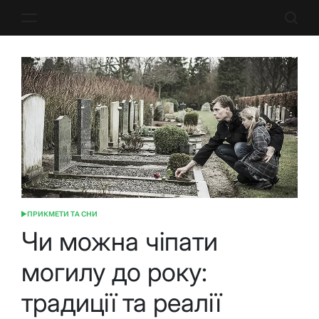
Перейти
до
вмісту
ПРИКМЕТИ ТА СНИ
ОПУБЛІКУВАТИ
У
Чи можна чіпати
могилу до року:
традиції та реалії