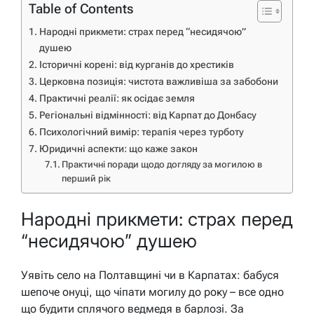
Table of Contents
Народні прикмети: страх перед “несидячою”
душею
Історичні корені: від курганів до хрестиків
Церковна позиція: чистота важливіша за забобони
Практичні реалії: як осідає земля
Регіональні відмінності: від Карпат до Донбасу
Психологічний вимір: терапія через турботу
Юридичні аспекти: що каже закон
Практичні поради щодо догляду за могилою в
перший рік
Народні прикмети: страх перед
“несидячою” душею
Уявіть село на Полтавщині чи в Карпатах: бабуся
шепоче онуці, що чіпати могилу до року – все одно
що будити сплячого ведмедя в барлозі. За