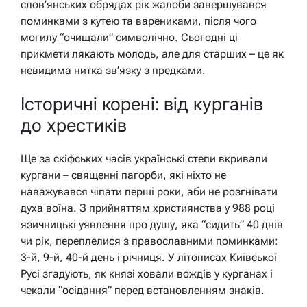
слов’янських обрядах рік жалоби завершувався
поминками з кутею та варениками, після чого
могилу “очищали” символічно. Сьогодні ці
прикмети лякають молодь, але для старших – це як
невидима нитка зв’язку з предками.
Історичні корені: від курганів
до хрестиків
Ще за скіфських часів українські степи вкривали
кургани – священні пагорби, які ніхто не
наважувався чіпати перші роки, аби не розгнівати
духа воїна. З прийняттям християнства у 988 році
язичницькі уявлення про душу, яка “сидить” 40 днів
чи рік, переплелися з православними поминками:
3-й, 9-й, 40-й день і річниця. У літописах Київської
Русі згадують, як князі ховали вождів у курганах і
чекали “осідання” перед встановленням знаків.