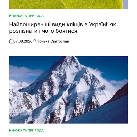
НАУКА ТА ПРИРОДА
ОПУБЛІКУВАТИ
У
Найпоширеніші види кліщів в Україні: як
розпізнати і чого боятися
07.08.2026
Понька Святослав
Оприлюднено
Опубліковано
НАУКА ТА ПРИРОДА
ОПУБЛІКУВАТИ
У