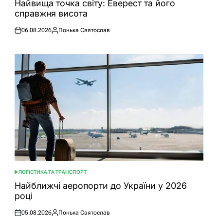
Найвища точка світу: Еверест та його
справжня висота
06.08.2026
Понька Святослав
Оприлюднено
Опубліковано
ЛОГІСТИКА ТА ТРАНСПОРТ
ОПУБЛІКУВАТИ
У
Найближчі аеропорти до України у 2026
році
05.08.2026
Понька Святослав
Оприлюднено
Опубліковано