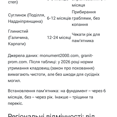
степ)
місяця
Прибирання
Суглинок (Поділля,
6-12 місяців
граблями, без
Наддніпрянщина)
копання
Глинистий
Чекати рік для
(Галичина,
12-24 місяці
пам’ятника
Карпати)
Джерела даних: monument2000.com, granit-
prom.com. Після таблиці: у 2026 році норми
утримання кладовищ (закон про поховання)
вимагають чистоти, але без шкоди для сусідніх
могил.
Встановлення пам’ятника: на фундамент – через 6
місяців, без – через рік. Інакше – тріщини та
перекіс.
Регіональні відмінності: від