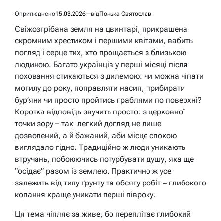
Оприлюднено
15.03.2026
від
Понька Святослав
Свіжозгрібана земля на цвинтарі, прикрашена
скромним хрестиком і першими квітами, вабить
погляд і серце тих, хто прощається з близькою
людиною. Багато українців у перші місяці після
поховання стикаються з дилемою: чи можна чіпати
могилу до року, поправляти насип, прибирати
бур’яни чи просто пройтись граблями по поверхні?
Коротка відповідь звучить просто: з церковної
точки зору – так, легкий догляд не лише
дозволений, а й бажаний, аби місце спокою
виглядало гідно. Традиційно ж люди уникають
втручань, побоюючись потурбувати душу, яка ще
“осідає” разом із землею. Практично ж усе
залежить від типу ґрунту та обсягу робіт – глибокого
копання краще уникати перші півроку.
Ця тема чіпляє за живе, бо переплітає глибокий