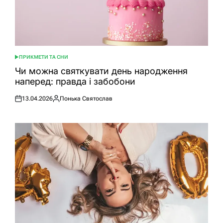
ПРИКМЕТИ ТА СНИ
ОПУБЛІКУВАТИ
У
Чи можна святкувати день народження
наперед: правда і забобони
13.04.2026
Понька Святослав
Оприлюднено
Опубліковано