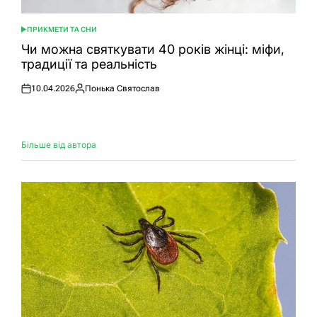
ПРИКМЕТИ ТА СНИ
ОПУБЛІКУВАТИ
У
Чи можна святкувати 40 років жінці: міфи,
традиції та реальність
10.04.2026
Понька Святослав
Оприлюднено
Опубліковано
Більше від автора