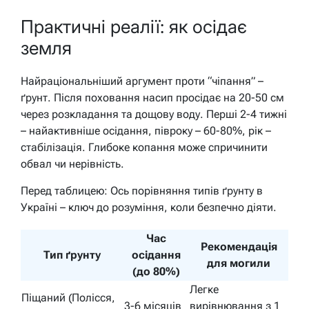
Практичні реалії: як осідає
земля
Найраціональніший аргумент проти “чіпання” –
ґрунт. Після поховання насип просідає на 20-50 см
через розкладання та дощову воду. Перші 2-4 тижні
– найактивніше осідання, півроку – 60-80%, рік –
стабілізація. Глибоке копання може спричинити
обвал чи нерівність.
Перед таблицею: Ось порівняння типів ґрунту в
Україні – ключ до розуміння, коли безпечно діяти.
Час
Рекомендація
Тип ґрунту
осідання
для могили
(до 80%)
Легке
Піщаний (Полісся,
3-6 місяців
вирівнювання з 1