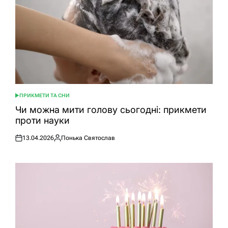
ПРИКМЕТИ ТА СНИ
ОПУБЛІКУВАТИ
У
Чи можна мити голову сьогодні: прикмети
проти науки
13.04.2026
Понька Святослав
Оприлюднено
Опубліковано