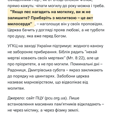
прямо кажуть: чіпати могилу до року можна і треба.
“Якщо пес нагадить на могилку, ви ж не
залишите? Приберіть з молитвою – це акт
милосердя”
, – наголошує він у своїх проповідях.
Церква бачить у догляді прояв любові, а не турботи
про душу, яка вже перед Богом.
УГКЦ на заході України підтримує: жодного канону
не забороняє прибирання. Біблія радить “нехай
мертві ховають своїх мертвих” (Мт. 8:22), але це
про пріоритети, а не про могили. Поминальні дні –
Радониця, Дмитрівська субота – якраз закликають
до порядку на цвинтарях. Забобони церква
називає марновірством, що відволікає від
молитви.
Джерело: сайт ПЦУ (pcu.org.ua). Лише
встановлення масивних пам’ятників відкладають –
не через містику, а через фізику землі.