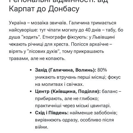
Карпат до Донбасу
Україна – мозаїка звичаїв. Галичина тримається
найсуворіше: тут чіпати могилу до 40 днів – табу, бо
душа “ходить”. Етнографи фіксують: у Львівщині
чекають річниці для хреста. Полісся архаїчне –
вірять у “лісових духів”, тому прикрашають
травами, але не копають.
Захід (Галичина, Волинь):
80%
уникають втручань перші місяці; фокус
на молитвах і свічках.
Центр (Київщина, Поділля):
баланс –
прибирають, але не глибоко;
практичніші через міські цвинтарі.
Схід і Південь:
найменше забобонів;
вирівнюють одразу, особливо після
війни.