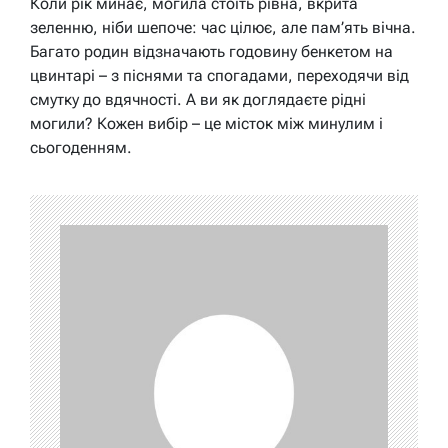
Коли рік минає, могила стоїть рівна, вкрита
зеленню, ніби шепоче: час цілює, але пам’ять вічна.
Багато родин відзначають годовину бенкетом на
цвинтарі – з піснями та спогадами, переходячи від
смутку до вдячності. А ви як доглядаєте рідні
могили? Кожен вибір – це місток між минулим і
сьогоденням.