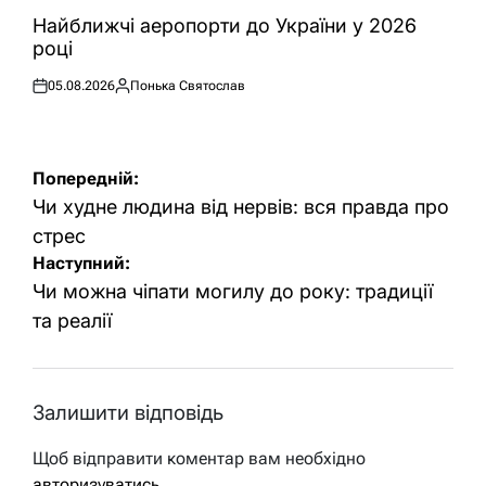
ОПУБЛІКУВАТИ
У
Найближчі аеропорти до України у 2026
році
05.08.2026
Понька Святослав
Оприлюднено
Опубліковано
Навігація
Попередній:
записів
Чи худне людина від нервів: вся правда про
стрес
Наступний:
Чи можна чіпати могилу до року: традиції
та реалії
Залишити відповідь
Щоб відправити коментар вам необхідно
авторизуватись
.