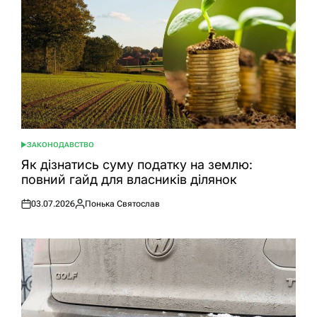
ЗАКОНОДАВСТВО
ОПУБЛІКУВАТИ
У
Як дізнатись суму податку на землю:
повний гайд для власників ділянок
03.07.2026
Понька Святослав
Оприлюднено
Опубліковано