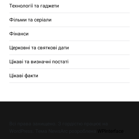
Технології та гаджети
Фільми та серіали
Фінанси
Церковні та святкові дати
Цікаві та визначні постаті
Цікаві факти
Всі права захищено. З гордістю працює на
WordPress. Тема NewsArc розроблена
WPInterface
.