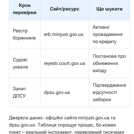
Крок
Сайт/ресурс
Що шукати
перевірки
Активні
Реєстр
erb.minjust.gov.ua
провадження
боржників
по кредиту
Постанова про
Судові
reyestr.court.gov.ua
обмеження
ухвали
виїзду
Підтвердження
Запит
dpsu.gov.ua
відсутності
ДПСУ
заборон
Джерела даних: офіційні сайти minjust.gov.ua та
dpsu.gov.ua. Таблиця спрощує процес, бо кожен
пункт – реальний інструмент, перевірений тисячами