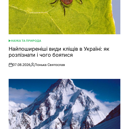
НАУКА ТА ПРИРОДА
ОПУБЛІКУВАТИ
У
Найпоширеніші види кліщів в Україні: як
розпізнати і чого боятися
07.08.2026
Понька Святослав
Оприлюднено
Опубліковано