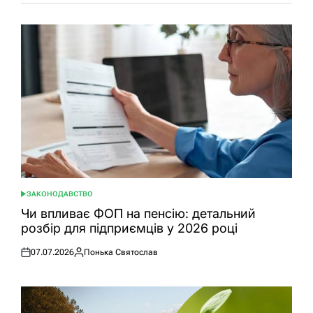
ЗАКОНОДАВСТВО
ОПУБЛІКУВАТИ
У
Чи впливає ФОП на пенсію: детальний
розбір для підприємців у 2026 році
07.07.2026
Понька Святослав
Оприлюднено
Опубліковано