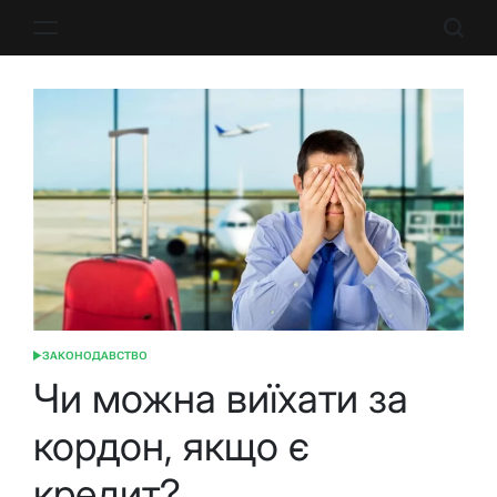
Перейти
до
вмісту
ЗАКОНОДАВСТВО
ОПУБЛІКУВАТИ
У
Чи можна виїхати за
кордон, якщо є
кредит?