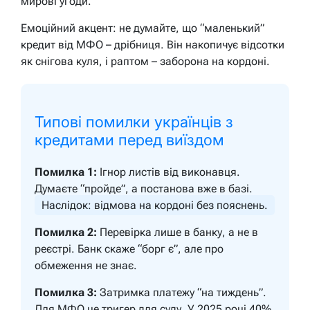
мирові угоди.
Емоційний акцент: не думайте, що “маленький”
кредит від МФО – дрібниця. Він накопичує відсотки
як снігова куля, і раптом – заборона на кордоні.
Типові помилки українців з
кредитами перед виїздом
Помилка 1:
Ігнор листів від виконавця.
Думаєте “пройде”, а постанова вже в базі.
Наслідок: відмова на кордоні без пояснень.
Помилка 2:
Перевірка лише в банку, а не в
реєстрі. Банк скаже “борг є”, але про
обмеження не знає.
Помилка 3:
Затримка платежу “на тиждень”.
Для МФО це тригер для суду. У 2025 році 40%