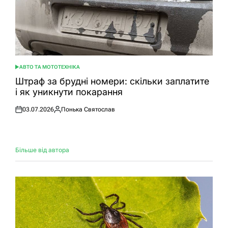
АВТО ТА МОТОТЕХНІКА
ОПУБЛІКУВАТИ
У
Штраф за брудні номери: скільки заплатите
і як уникнути покарання
03.07.2026
Понька Святослав
Оприлюднено
Опубліковано
Більше від автора