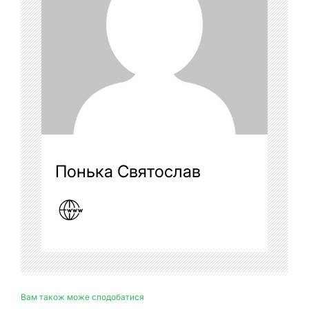
Понька Святослав
Вам також може сподобатися