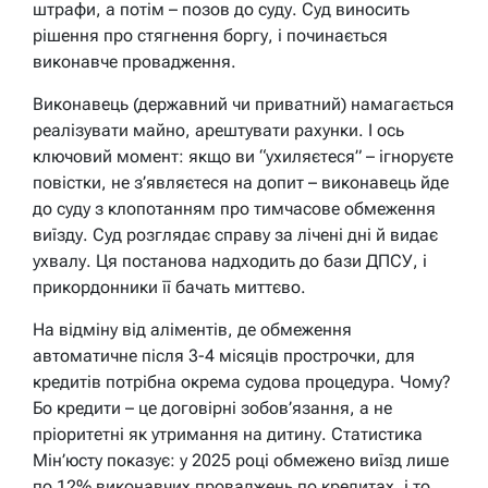
штрафи, а потім – позов до суду. Суд виносить
рішення про стягнення боргу, і починається
виконавче провадження.
Виконавець (державний чи приватний) намагається
реалізувати майно, арештувати рахунки. І ось
ключовий момент: якщо ви “ухиляєтеся” – ігноруєте
повістки, не з’являєтеся на допит – виконавець йде
до суду з клопотанням про тимчасове обмеження
виїзду. Суд розглядає справу за лічені дні й видає
ухвалу. Ця постанова надходить до бази ДПСУ, і
прикордонники її бачать миттєво.
На відміну від аліментів, де обмеження
автоматичне після 3-4 місяців прострочки, для
кредитів потрібна окрема судова процедура. Чому?
Бо кредити – це договірні зобов’язання, а не
пріоритетні як утримання на дитину. Статистика
Мін’юсту показує: у 2025 році обмежено виїзд лише
по 12% виконавчих проваджень по кредитах, і то