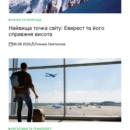
НАУКА ТА ПРИРОДА
ОПУБЛІКУВАТИ
У
Найвища точка світу: Еверест та його
справжня висота
06.08.2026
Понька Святослав
Оприлюднено
Опубліковано
ЛОГІСТИКА ТА ТРАНСПОРТ