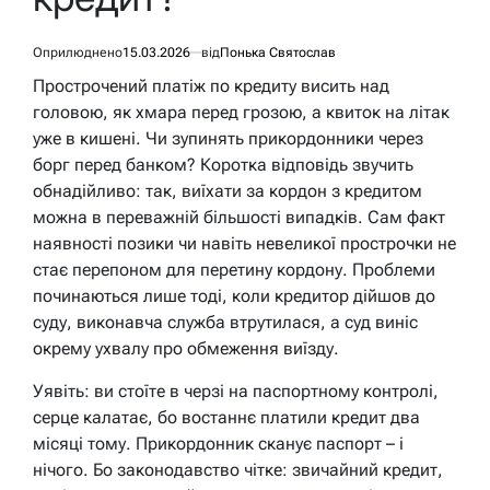
Оприлюднено
15.03.2026
від
Понька Святослав
Прострочений платіж по кредиту висить над
головою, як хмара перед грозою, а квиток на літак
уже в кишені. Чи зупинять прикордонники через
борг перед банком? Коротка відповідь звучить
обнадійливо: так, виїхати за кордон з кредитом
можна в переважній більшості випадків. Сам факт
наявності позики чи навіть невеликої прострочки не
стає перепоном для перетину кордону. Проблеми
починаються лише тоді, коли кредитор дійшов до
суду, виконавча служба втрутилася, а суд виніс
окрему ухвалу про обмеження виїзду.
Уявіть: ви стоїте в черзі на паспортному контролі,
серце калатає, бо востаннє платили кредит два
місяці тому. Прикордонник сканує паспорт – і
нічого. Бо законодавство чітке: звичайний кредит,