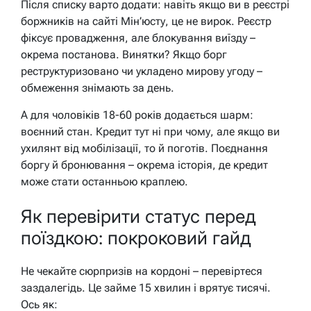
Після списку варто додати: навіть якщо ви в реєстрі
боржників на сайті Мін’юсту, це не вирок. Реєстр
фіксує провадження, але блокування виїзду –
окрема постанова. Винятки? Якщо борг
реструктуризовано чи укладено мирову угоду –
обмеження знімають за день.
А для чоловіків 18-60 років додається шарм:
воєнний стан. Кредит тут ні при чому, але якщо ви
ухилянт від мобілізації, то й поготів. Поєднання
боргу й бронювання – окрема історія, де кредит
може стати останньою краплею.
Як перевірити статус перед
поїздкою: покроковий гайд
Не чекайте сюрпризів на кордоні – перевіртеся
заздалегідь. Це займе 15 хвилин і врятує тисячі.
Ось як: