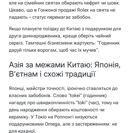
але на сімейних святах обирають нефрит чи шовк.
Цікаво, що в Гонконзі продажі Rolex на свята не
падають – статус перемагає забобон.
Якщо плануєте поїздку до Китаю з подарунком для
друга-днянародженика, краще оберіть чайний
сервіз. Тамтешні бізнесмени жартують: “Годинник
даруй тільки ворогам, щоб час їх мучив”.
Азія за межами Китаю: Японія,
В’єтнам і схожі традиції
Японці, майстри точності, іронічно ставляться до
власних забобонів. Слово “tokei” (годинник)
нагадує про швидкоплинність “toki” (час), тому на
день народження обирають коштовності чи
кераміку. У Токіо на Роппонгі хизуються
подарунковими Omega, але з застереженням: не
для коханої.