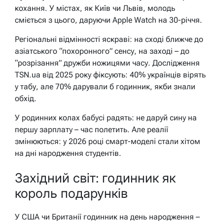
кохання. У містах, як Київ чи Львів, молодь
сміється з цього, даруючи Apple Watch на 30-річчя.
Регіональні відмінності яскраві: на сході ближче до
азіатського “похоронного” сенсу, на заході – до
“розрізання” дружби ножицями часу. Дослідження
TSN.ua від 2025 року фіксують: 40% українців вірять
у табу, але 70% дарували б годинник, якби знали
обхід.
У родинних колах бабусі радять: не даруй сину на
першу зарплату – час полетить. Але реалії
змінюються: у 2026 році смарт-моделі стали хітом
на дні народження студентів.
Західний світ: годинник як
король подарунків
У США чи Британії годинник на день народження –