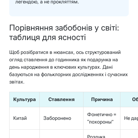
легендою, а не прокляттям.
Порівняння забобонів у світі:
таблиця для ясності
Щоб розібратися в нюансах, ось структурований
огляд ставлення до годинника як подарунка на
день народження в ключових культурах. Дані
базуються на фольклорних дослідженнях і сучасних
звітах.
Культура
Ставлення
Причина
Об
Фонетично =
Китай
Заборонено
Не да
“похороны”
Розлука,