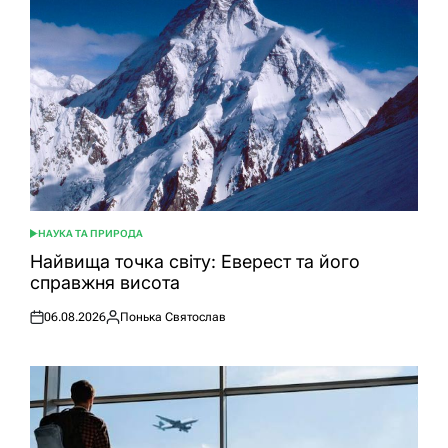
НАУКА ТА ПРИРОДА
ОПУБЛІКУВАТИ
У
Найвища точка світу: Еверест та його
справжня висота
06.08.2026
Понька Святослав
Оприлюднено
Опубліковано