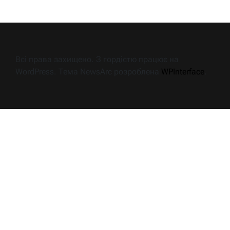
Всі права захищено. З гордістю працює на
WordPress. Тема NewsArc розроблена
WPInterface
.