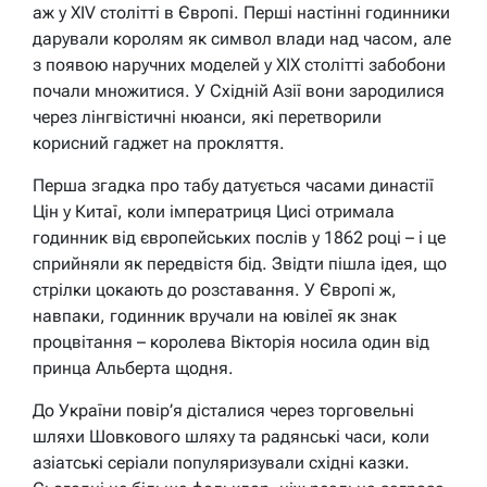
аж у XIV столітті в Європі. Перші настінні годинники
дарували королям як символ влади над часом, але
з появою наручних моделей у XIX столітті забобони
почали множитися. У Східній Азії вони зародилися
через лінгвістичні нюанси, які перетворили
корисний гаджет на прокляття.
Перша згадка про табу датується часами династії
Цін у Китаї, коли імператриця Цисі отримала
годинник від європейських послів у 1862 році – і це
сприйняли як передвістя бід. Звідти пішла ідея, що
стрілки цокають до розставання. У Європі ж,
навпаки, годинник вручали на ювілеї як знак
процвітання – королева Вікторія носила один від
принца Альберта щодня.
До України повір’я дісталися через торговельні
шляхи Шовкового шляху та радянські часи, коли
азіатські серіали популяризували східні казки.