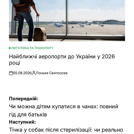
ЛОГІСТИКА ТА ТРАНСПОРТ
ОПУБЛІКУВАТИ
У
Найближчі аеропорти до України у 2026
році
05.08.2026
Понька Святослав
Оприлюднено
Опубліковано
Навігація
Попередній:
записів
Чи можна дітям купатися в чанах: повний
гід для батьків
Наступний:
Тічка у собак після стерилізації: чи реально