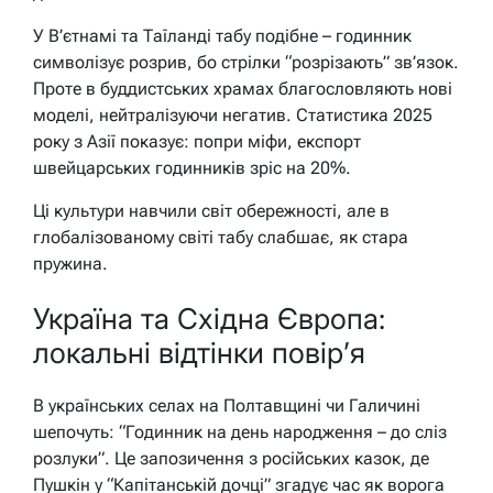
У В’єтнамі та Таїланді табу подібне – годинник
символізує розрив, бо стрілки “розрізають” зв’язок.
Проте в буддистських храмах благословляють нові
моделі, нейтралізуючи негатив. Статистика 2025
року з Азії показує: попри міфи, експорт
швейцарських годинників зріс на 20%.
Ці культури навчили світ обережності, але в
глобалізованому світі табу слабшає, як стара
пружина.
Україна та Східна Європа:
локальні відтінки повір’я
В українських селах на Полтавщині чи Галичині
шепочуть: “Годинник на день народження – до сліз
розлуки”. Це запозичення з російських казок, де
Пушкін у “Капітанській дочці” згадує час як ворога