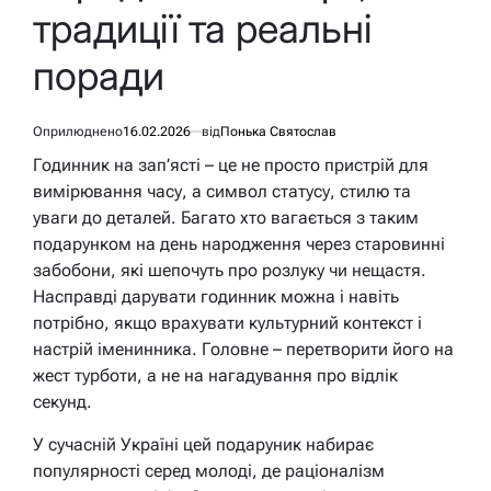
традиції та реальні
поради
Оприлюднено
16.02.2026
від
Понька Святослав
Годинник на зап’ясті – це не просто пристрій для
вимірювання часу, а символ статусу, стилю та
уваги до деталей. Багато хто вагається з таким
подарунком на день народження через старовинні
забобони, які шепочуть про розлуку чи нещастя.
Насправді дарувати годинник можна і навіть
потрібно, якщо врахувати культурний контекст і
настрій іменинника. Головне – перетворити його на
жест турботи, а не на нагадування про відлік
секунд.
У сучасній Україні цей подаруник набирає
популярності серед молоді, де раціоналізм