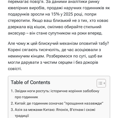
перемагає повір’я. За даними аналітики ринку
ювелірних виробів, продажі наручних годинників як
подарунків зросли на 15% у 2025 році, попри
стереотипи. Якщо ваш близький не з тих, хто ховає
дзеркала від кішок, сміливо обирайте стильний
аксесуар – він стане супутником на роки вперед.
Але чому ж цей блискучий механізм оповитий табу?
Корені сягають тисячоліть, де час асоціювали з
неминучим кінцем. Розберемося по суті, щоб ви
могли дарувати з чистим серцем і без докорів
совісті.
Table of Contents
Звідки ноги ростуть: історичне коріння забобону
про годинник
Китай: де годинник означає “прощання назавжди”
Азія за межами Китаю: Японія, В’єтнам і схожі
традиції