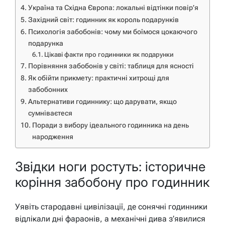
Україна та Східна Європа: локальні відтінки повір’я
Західний світ: годинник як король подарунків
Психологія забобонів: чому ми боїмося цокаючого
подарунка
Цікаві факти про годинники як подарунки
Порівняння забобонів у світі: таблиця для ясності
Як обійти прикмету: практичні хитрощі для
забобонних
Альтернативи годиннику: що дарувати, якщо
сумніваєтеся
Поради з вибору ідеального годинника на день
народження
Звідки ноги ростуть: історичне
коріння забобону про годинник
Уявіть стародавні цивілізації, де сонячні годинники
відлікали дні фараонів, а механічні дива з’явилися