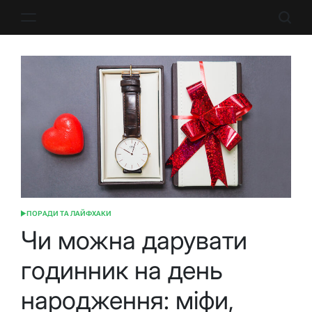
Перейти
до
вмісту
ПОРАДИ ТА ЛАЙФХАКИ
ОПУБЛІКУВАТИ
У
Чи можна дарувати
годинник на день
народження: міфи,