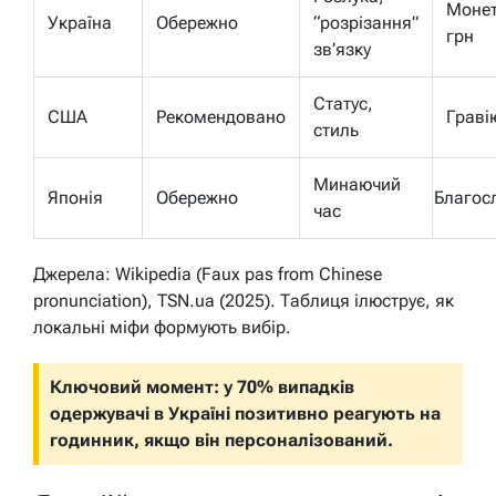
Монет
Україна
Обережно
“розрізання”
грн
зв’язку
Статус,
США
Рекомендовано
Граві
стиль
Минаючий
Японія
Обережно
Благос
час
Джерела: Wikipedia (Faux pas from Chinese
pronunciation), TSN.ua (2025). Таблиця ілюструє, як
локальні міфи формують вибір.
Ключовий момент: у 70% випадків
одержувачі в Україні позитивно реагують на
годинник, якщо він персоналізований.