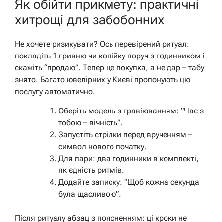
Як обійти прикмету: практичні
хитрощі для забобонних
Не хочете ризикувати? Ось перевірений ритуал:
покладіть 1 гривню чи копійку поруч з годинником і
скажіть “продаю”. Тепер це покупка, а не дар – табу
знято. Багато ювелірних у Києві пропонують цю
послугу автоматично.
Оберіть модель з гравіюванням: “Час з
тобою – вічність”.
Запустіть стрілки перед врученням –
символ нового початку.
Для пари: два годинники в комплекті,
як єдність ритмів.
Додайте записку: “Щоб кожна секунда
була щасливою”.
Після ритуалу абзац з поясненням: ці кроки не