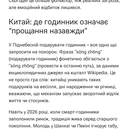
Сьогодні це більше фольклор, ніж реальна загроза,
але емоційний відбиток лишився.
Китай: де годинник означає
“прощання назавжди”
У Піднебесній подарувати годинник – все одно що
запросити на похорон. Фраза “sòng zhōng”
(подарувати годинник) фонетично збігається з
“sòng zhōng” (провести в останню путь), за даними
енциклопедичних джерел на кшталт Wikipedia. Це
не просто гра слів: китайці уникають таких
подарунків на весілля, дні народження чи річниці,
вважаючи, що механізм запускає зворотний відлік
життя чи стосунків.
Навіть у 2026 році, коли смарт-годинники
заполонили ринок, традиція жива серед старшого
покоління. Молодь у Шанхаї чи Пекіні ігнорує табу,