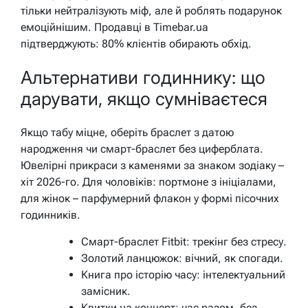
тільки нейтралізують міф, але й роблять подарунок
емоційнішим. Продавці в Timebar.ua
підтверджують: 80% клієнтів обирають обхід.
Альтернативи годиннику: що
дарувати, якщо сумніваєтеся
Якщо табу міцне, оберіть браслет з датою
народження чи смарт-браслет без циферблата.
Ювелірні прикраси з каменями за знаком зодіаку –
хіт 2026-го. Для чоловіків: портмоне з ініціалами,
для жінок – парфумерний флакон у формі пісочних
годинників.
Смарт-браслет Fitbit: трекінг без стресу.
Золотий ланцюжок: вічний, як спогади.
Книга про історію часу: інтелектуальний
замісник.
Квитки на концерт: час разом, без