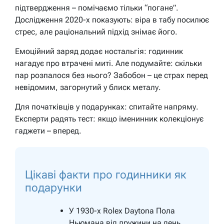
підтвердження – помічаємо тільки “погане”.
Дослідження 2020-х показують: віра в табу посилює
стрес, але раціональний підхід знімає його.
Емоційний заряд додає ностальгія: годинник
нагадує про втрачені миті. Але подумайте: скільки
пар розпалося без нього? Забобон – це страх перед
невідомим, загорнутий у блиск металу.
Для початківців у подарунках: спитайте напряму.
Експерти радять тест: якщо іменинник колекціонує
гаджети – вперед.
Цікаві факти про годинники як
подарунки
У 1930-х Rolex Daytona Пола
Ньюмана від дружини на день