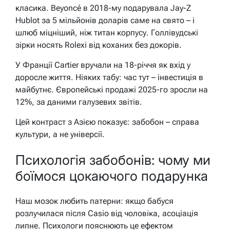
класика. Beyoncé в 2018-му подарувала Jay-Z
Hublot за 5 мільйонів доларів саме на свято – і
шлюб міцніший, ніж титан корпусу. Голлівудські
зірки носять Rolexi від коханих без докорів.
У Франції Cartier вручали на 18-річчя як вхід у
доросле життя. Ніяких табу: час тут – інвестиція в
майбутнє. Європейські продажі 2025-го зросли на
12%, за даними галузевих звітів.
Цей контраст з Азією показує: забобон – справа
культури, а не універсії.
Психологія забобонів: чому ми
боїмося цокаючого подарунка
Наш мозок любить патерни: якщо бабуся
розлучилася після Casio від чоловіка, асоціація
липне. Психологи пояснюють це ефектом