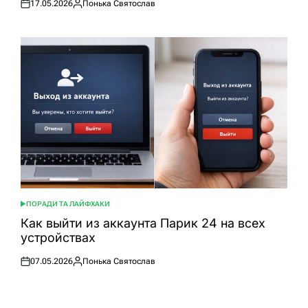
17.05.2026
Понька Святослав
Оприлюднено
Опубліковано
ПОРАДИ ТА ЛАЙФХАКИ
ОПУБЛІКУВАТИ
У
Как выйти из аккаунта Парик 24 на всех
устройствах
07.05.2026
Понька Святослав
Оприлюднено
Опубліковано