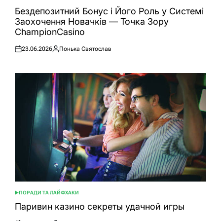
ОПУБЛІКУВАТИ
У
Бездепозитний Бонус і Його Роль у Системі
Заохочення Новачків — Точка Зору
ChampionCasino
23.06.2026
Понька Святослав
Оприлюднено
Опубліковано
ПОРАДИ ТА ЛАЙФХАКИ
ОПУБЛІКУВАТИ
У
Паривин казино секреты удачной игры