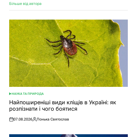
Більше від автора
НАУКА ТА ПРИРОДА
ОПУБЛІКУВАТИ
У
Найпоширеніші види кліщів в Україні: як
розпізнати і чого боятися
07.08.2026
Понька Святослав
Оприлюднено
Опубліковано