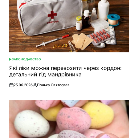
ЗАКОНОДАВСТВО
ОПУБЛІКУВАТИ
У
Які ліки можна перевозити через кордон:
детальний гід мандрівника
25.06.2026
Понька Святослав
Оприлюднено
Опубліковано