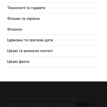
Технології та гаджети
Фільми та серіали
Фінанси
Церковні та святкові дати
Цікаві та визначні постаті
Цікаві факти
Всі права захищено. З гордістю працює на
WordPress. Тема NewsArc розроблена
WPInterface
.