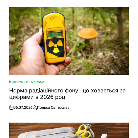
ЗДОРОВ'Я ТА КРАСА
ОПУБЛІКУВАТИ
У
Норма радіаційного фону: що ховається за
цифрами в 2026 році
06.07.2026
Понька Святослав
Оприлюднено
Опубліковано