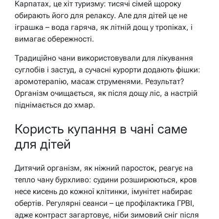
Карпатах, це хіт туризму: тисячі сімей щороку
обирають його для релаксу. Але для дітей це не
іграшка – вода гаряча, як літній дощ у тропіках, і
вимагає обережності.
Традиційно чани використовували для лікування
суглобів і застуд, а сучасні курорти додають фішки:
аромотерапію, масаж струменями. Результат?
Організм очищається, як після дощу ліс, а настрій
піднімається до хмар.
Користь купання в чані саме
для дітей
Дитячий організм, як ніжний паросток, реагує на
тепло чану бурхливо: судини розширюються, кров
несе кисень до кожної клітинки, імунітет набирає
обертів. Регулярні сеанси – це профілактика ГРВІ,
адже контраст загартовує, ніби зимовий сніг після