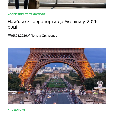
ЛОГІСТИКА ТА ТРАНСПОРТ
ОПУБЛІКУВАТИ
У
Найближчі аеропорти до України у 2026
році
05.08.2026
Понька Святослав
Оприлюднено
Опубліковано
ПОДОРОЖІ
ОПУБЛІКУВАТИ