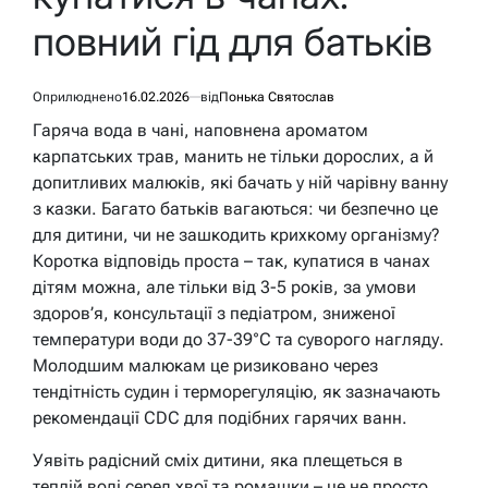
повний гід для батьків
Оприлюднено
16.02.2026
від
Понька Святослав
Гаряча вода в чані, наповнена ароматом
карпатських трав, манить не тільки дорослих, а й
допитливих малюків, які бачать у ній чарівну ванну
з казки. Багато батьків вагаються: чи безпечно це
для дитини, чи не зашкодить крихкому організму?
Коротка відповідь проста – так, купатися в чанах
дітям можна, але тільки від 3-5 років, за умови
здоров’я, консультації з педіатром, зниженої
температури води до 37-39°C та суворого нагляду.
Молодшим малюкам це ризиковано через
тендітність судин і терморегуляцію, як зазначають
рекомендації CDC для подібних гарячих ванн.
Уявіть радісний сміх дитини, яка плещеться в
теплій воді серед хвої та ромашки – це не просто