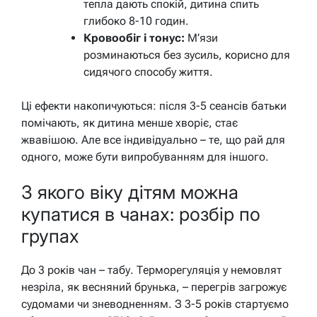
тепла дають спокій, дитина спить
глибоко 8-10 годин.
Кровообіг і тонус:
М’язи
розминаються без зусиль, корисно для
сидячого способу життя.
Ці ефекти накопичуються: після 3-5 сеансів батьки
помічають, як дитина менше хворіє, стає
жвавішою. Але все індивідуально – те, що рай для
одного, може бути випробуванням для іншого.
З якого віку дітям можна
купатися в чанах: розбір по
групах
До 3 років чан – табу. Терморегуляція у немовлят
незріла, як весняний брунька, – перегрів загрожує
судомами чи зневодненням. З 3-5 років стартуємо