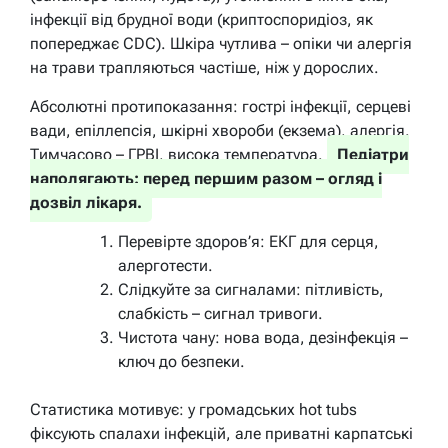
інфекції від брудної води (криптоспоридіоз, як
попереджає CDC). Шкіра чутлива – опіки чи алергія
на трави трапляються частіше, ніж у дорослих.
Абсолютні протипоказання: гострі інфекції, серцеві
вади, епіллепсія, шкірні хвороби (екзема), алергія.
Тимчасово – ГРВІ, висока температура.
Педіатри
наполягають: перед першим разом – огляд і
дозвіл лікаря.
Перевірте здоров’я: ЕКГ для серця,
алерготести.
Слідкуйте за сигналами: пітливість,
слабкість – сигнал тривоги.
Чистота чану: нова вода, дезінфекція –
ключ до безпеки.
Статистика мотивує: у громадських hot tubs
фіксують спалахи інфекцій, але приватні карпатські