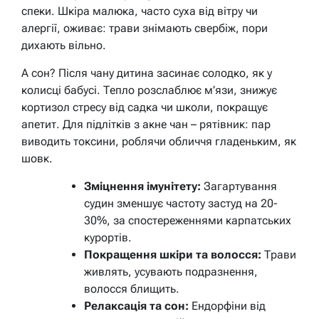
спеки. Шкіра малюка, часто суха від вітру чи
алергії, оживає: трави знімають свербіж, пори
дихають вільно.
А сон? Після чану дитина засинає солодко, як у
колисці бабусі. Тепло розслаблює м’язи, знижує
кортизол стресу від садка чи школи, покращує
апетит. Для підлітків з акне чан – рятівник: пар
виводить токсини, роблячи обличчя гладеньким, як
шовк.
Зміцнення імунітету:
Загартування
судин зменшує частоту застуд на 20-
30%, за спостереженнями карпатських
курортів.
Покращення шкіри та волосся:
Трави
живлять, усувають подразнення,
волосся блищить.
Релаксація та сон:
Ендорфіни від