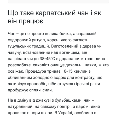
Що таке карпатський чан і як
він працює
Чан – це не просто велика бочка, а справжній
оздоровчий ритуал, корені якого сягають
гуцульських традицій. Виготовлений з дерева чи
чавуну, встановлений над вогнищем, він
нагрівається до 38-45°C з додаванням трав: липа
розслабляє, евкаліпт очищує дихальні шляхи, м’ята
освіжає. Процедура триває 10-15 хвилин з
обливанням холодною водою для контрасту, що
активізує кровообіг, ніби струмок гірської річки
пробуджує сплячі сили.
На відміну від джакузі з бульбашками, чан –
натуральний, на свіжому повітрі, з паром, який
проникає в пори шкіри. В Україні, особливо в