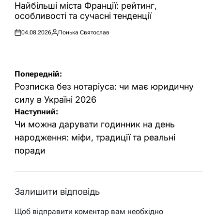
У
Найбільші міста Франції: рейтинг,
особливості та сучасні тенденції
04.08.2026
Понька Святослав
Оприлюднено
Опубліковано
Навігація
Попередній:
записів
Розписка без нотаріуса: чи має юридичну
силу в Україні 2026
Наступний:
Чи можна дарувати годинник на день
народження: міфи, традиції та реальні
поради
Залишити відповідь
Щоб відправити коментар вам необхідно