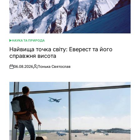
НАУКА ТА ПРИРОДА
ОПУБЛІКУВАТИ
У
Найвища точка світу: Еверест та його
справжня висота
06.08.2026
Понька Святослав
Оприлюднено
Опубліковано