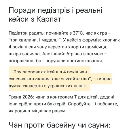
Поради педіатрів і реальні
кейси з Карпат
Педіатри радять: починайте з 37°C, час як гра –
“три хвилини, і медаль!”. У кейсі з форумів: хлопчик
4 років після чану перестав хворіти щомісяця,
шкіра засяяла. Але інший: 6-річна з астмою –
погіршення, бо ігнорували протипоказання.
“Для здорових дітей від 4 років чан –
суперзагартування, але слухайте тіло”, – типова
думка експертів з українських клінік.
Тренд 2026: чани з контролем T для дітей, додані
іони срібла проти бактерій. Спробуйте – і побачите,
як родина міцнішає разом.
Чан проти басейну чи сауни: