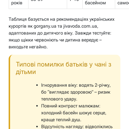
років
басейном
само
Таблиця базується на рекомендаціях українських
курортів як gorgany.ua та jivavoda.com.ua,
адаптованих до дитячого віку. Завжди тестуйте:
якщо щікки червоніють чи дитина вередує –
виходьте негайно.
Типові помилки батьків у чані з
дітьми
Ігнорування віку: водять 2-річку,
бо “виглядає здоровою” – ризик
теплового удару.
Повний контраст малюкам:
холодний басейн шокує серце,
краще теплий душ.
Відсутність нагляду: відволіклись