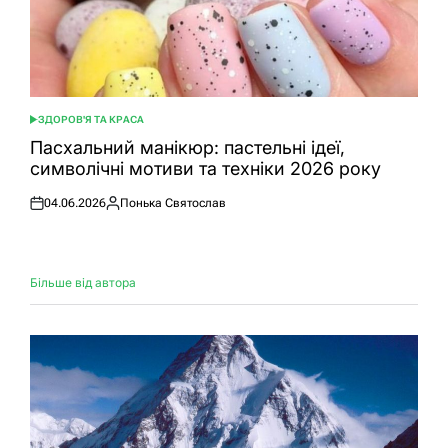
ЗДОРОВ'Я ТА КРАСА
ОПУБЛІКУВАТИ
У
Пасхальний манікюр: пастельні ідеї,
символічні мотиви та техніки 2026 року
04.06.2026
Понька Святослав
Оприлюднено
Опубліковано
Більше від автора