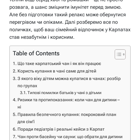
розвага, а шанс зміцнити імунітет перед зимою.
Але без підготовки такий релакс може обернутися
перегрівом чи опіками. Далі розберемо все по
поличках, щоб ваш сімейний відпочинок у Карпатах
став незабутнім і корисним.
Table of Contents
Що таке карпатський чан і як він працює
Користь купання в чані саме для дітей
З якого віку дітям можна купатися в чанах: розбір
по групах
Типові помилки батьків у чані з дітьми
Ризики та протипоказання: коли чан для дитини –
ні
Правила безпечного купання: покроковий план
для сім’ї
Поради педіатрів і реальні кейси з Карпат
Чан проти басейну чи сауни: що обрати для дитини