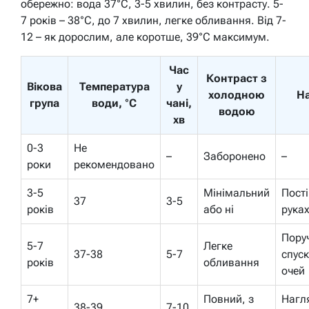
обережно: вода 37°C, 3-5 хвилин, без контрасту. 5-
7 років – 38°C, до 7 хвилин, легке обливання. Від 7-
12 – як дорослим, але коротше, 39°C максимум.
Час
Контраст з
Вікова
Температура
у
холодною
Н
група
води, °C
чані,
водою
хв
0-3
Не
–
Заборонено
–
роки
рекомендовано
3-5
Мінімальний
Пості
37
3-5
років
або ні
рука
Поруч
5-7
Легке
37-38
5-7
спус
років
обливання
очей
7+
Повний, з
Нагл
38-39
7-10