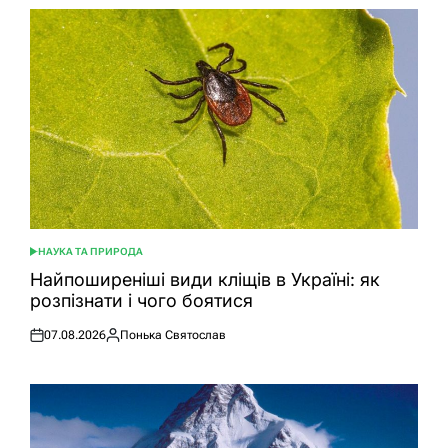
НАУКА ТА ПРИРОДА
ОПУБЛІКУВАТИ
У
Найпоширеніші види кліщів в Україні: як
розпізнати і чого боятися
07.08.2026
Понька Святослав
Оприлюднено
Опубліковано