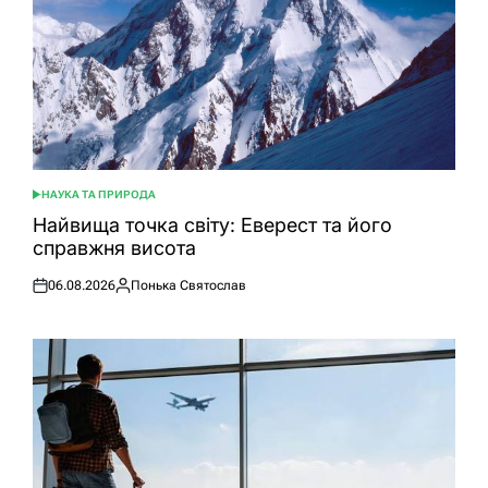
НАУКА ТА ПРИРОДА
ОПУБЛІКУВАТИ
У
Найвища точка світу: Еверест та його
справжня висота
06.08.2026
Понька Святослав
Оприлюднено
Опубліковано