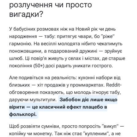
розлучення чи просто
вигадки?
У бабусіних розмовах ніж на Новий рік чи день
народження — табу: притягує чвари, бо “ріже”
гармонію. На весіллі молодята нібито чекатимуть
поножовщини, а подарований дружині — зруйнує
шлюб. Ці повір’я живуть у селах і містах, де старше
покоління (50+) досі радить уникати гострого.
Але подивіться на реальність: кухонні набори від
близьких — хіт продажів у проммаркетах. Reddit-
обговорення показують, що молодь ігнорує табу,
даруючи мультитули.
Забобон діє лише якщо
вірити — це класичний ефект плацебо в
фольклорі.
Щоб розвіяти сумніви, просто попросіть “викуп” —
копійку чи монетку. Так ніж стає “купленим”, а не