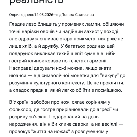
Оприлюднено
12.03.2026
від
Понька Святослав
Гладке лезо блищить у променях лампи, обіцяючи
точні нарізки овочів чи надійний захист у поході,
але одразу ж спливає стара прикмета: ніж ріже не
лише хліб, а й дружбу. У багатьох родинах цей
подарунок викликає тихий шепіт сумнівів, ніби
гострий клинок ковзає по тенетах гармонії.
Насправді дарувати ножі можна, якщо знати
нюанси — від символічної монетки для “викупу” до
розуміння культурного контексту. Це не прокляття,
а спадок предків, який легко обійти з посмішкою.
В Україні забобон про ножі сягає корінням у
фольклор, де гостре прирівнювали до агресії чи
розриву зв’язків. Подарований на день
народження, він ніби кличе сварки, а на весіллі —
провокує “життя на ножах” з розлученням у