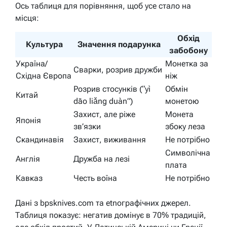
Ось таблиця для порівняння, щоб усе стало на
місця:
Обхід
Культура
Значення подарунка
забобону
Україна/
Монетка за
Сварки, розрив дружби
Східна Європа
ніж
Розрив стосунків (“yì
Обмін
Китай
dāo liǎng duàn”)
монетою
Захист, але ріже
Монета
Японія
зв’язки
збоку леза
Скандинавія
Захист, виживання
Не потрібно
Символічна
Англія
Дружба на лезі
плата
Кавказ
Честь воїна
Не потрібно
Дані з bpsknives.com та etnографічних джерел.
Таблиця показує: негатив домінує в 70% традицій,