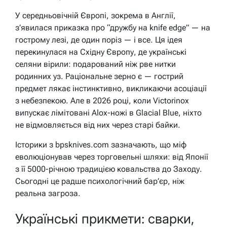
У середньовічній Європі, зокрема в Англії,
з’явилася приказка про “дружбу на knife edge” — на
гострому лезі, де один поріз — і все. Ця ідея
перекинулася на Східну Європу, де українські
селяни вірили: подарований ніж рве нитки
родинних уз. Раціональне зерно є — гострий
предмет лякає інстинктивно, викликаючи асоціації
з небезпекою. Але в 2026 році, коли Victorinox
випускає лімітовані Alox-ножі в Glacial Blue, ніхто
не відмовляється від них через старі байки.
Історики з bpsknives.com зазначають, що міф
еволюціонував через торговельні шляхи: від Японії
з її 5000-річною традицією ковальства до Заходу.
Сьогодні це радше психологічний бар’єр, ніж
реальна загроза.
Українські прикмети: сварки,