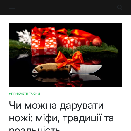
Перейти
до
вмісту
ПРИКМЕТИ ТА СНИ
ОПУБЛІКУВАТИ
У
Чи можна дарувати
ножі: міфи, традиції та
реальність