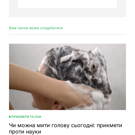
Вам також може сподобатися
ПРИКМЕТИ ТА СНИ
ОПУБЛІКУВАТИ
У
Чи можна мити голову сьогодні: прикмети
проти науки