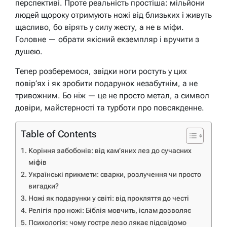
перспективі. Проте реальність простіша: мільйони
людей щороку отримують ножі від близьких і живуть
щасливо, бо вірять у силу жесту, а не в міфи.
Головне — обрати якісний екземпляр і вручити з
душею.
Тепер розберемося, звідки ноги ростуть у цих
повір’ях і як зробити подарунок незабутнім, а не
тривожним. Бо ніж — це не просто метал, а символ
довіри, майстерності та турботи про повсякденне.
Table of Contents
Коріння забобонів: від кам’яних лез до сучасних
міфів
Українські прикмети: сварки, розлучення чи просто
вигадки?
Ножі як подарунки у світі: від прокляття до честі
Релігія про ножі: Біблія мовчить, іслам дозволяє
Психологія: чому гостре лезо лякає підсвідомо