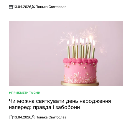
13.04.2026
Понька Святослав
Оприлюднено
Опубліковано
ПРИКМЕТИ ТА СНИ
ОПУБЛІКУВАТИ
У
Чи можна святкувати день народження
наперед: правда і забобони
13.04.2026
Понька Святослав
Оприлюднено
Опубліковано