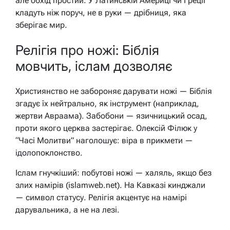
але обхід простий. У Латинській Америці чи Греції
кладуть ніж поруч, не в руки — дрібниця, яка
зберігає мир.
Релігія про ножі: Біблія
мовчить, іслам дозволяє
Християнство не забороняє дарувати ножі — Біблія
згадує їх нейтрально, як інструмент (наприклад,
жертви Авраама). Забобони — язичницький осад,
проти якого церква застерігає. Олексій Філюк у
“Часі Молитви” наголошує: віра в прикмети —
ідолопоклонство.
Іслам гнучкіший: побутові ножі — халяль, якщо без
злих намірів (islamweb.net). На Кавказі кинджали
— символ статусу. Релігія акцентує на намірі
дарувальника, а не на лезі.