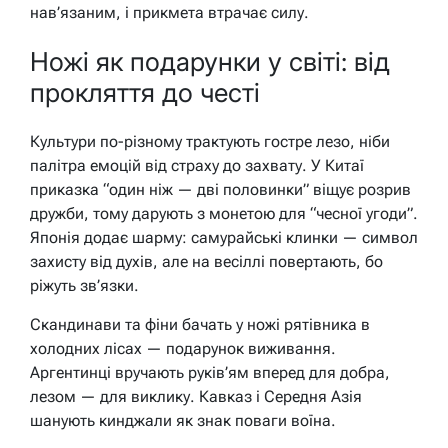
нав’язаним, і прикмета втрачає силу.
Ножі як подарунки у світі: від
прокляття до честі
Культури по-різному трактують гостре лезо, ніби
палітра емоцій від страху до захвату. У Китаї
приказка “один ніж — дві половинки” віщує розрив
дружби, тому дарують з монетою для “чесної угоди”.
Японія додає шарму: самурайські клинки — символ
захисту від духів, але на весіллі повертають, бо
ріжуть зв’язки.
Скандинави та фіни бачать у ножі рятівника в
холодних лісах — подарунок виживання.
Аргентинці вручають руків’ям вперед для добра,
лезом — для виклику. Кавказ і Середня Азія
шанують кинджали як знак поваги воїна.