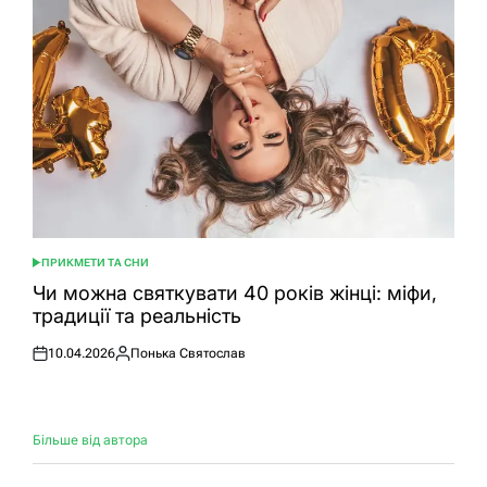
ПРИКМЕТИ ТА СНИ
ОПУБЛІКУВАТИ
У
Чи можна святкувати 40 років жінці: міфи,
традиції та реальність
10.04.2026
Понька Святослав
Оприлюднено
Опубліковано
Більше від автора