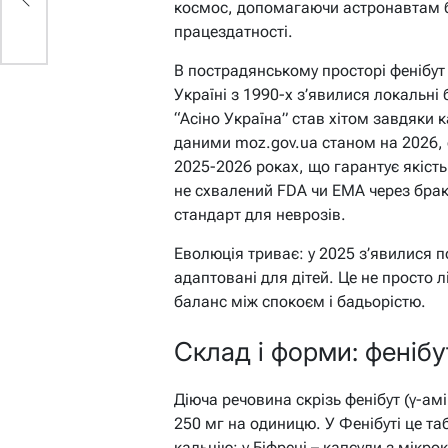
космос, допомагаючи астронавтам б
працездатності.
В пострадянському просторі фенібут
Україні з 1990-х з’явилися локальні
“Асіно Україна” став хітом завдяки к
даними moz.gov.ua станом на 2026, 
2025-2026 роках, що гарантує якість
не схвалений FDA чи EMA через брак 
стандарт для неврозів.
Еволюція триває: у 2025 з’явилися п
адаптовані для дітей. Це не просто 
баланс між спокоєм і бадьорістю.
Склад і форми: фенібу
Діюча речовина скрізь фенібут (γ-ам
250 мг на одиницю. У Фенібуті це т
кальцію; у Біфрені – капсули з мік