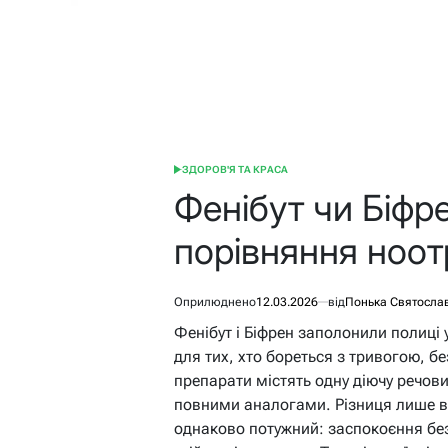
ЗДОРОВ'Я ТА КРАСА
ОПУБЛІКУВАТИ
У
Фенібут чи Біфр
порівняння ноот
Оприлюднено
12.03.2026
від
Понька Святосла
Фенібут і Біфрен заполонили полиці 
для тих, хто бореться з тривогою, 
препарати містять одну діючу речовин
повними аналогами. Різниця лише в 
однаково потужний: заспокоєння без