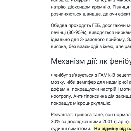
натрію, діоксидом кремнію. Різниця
розчиняються швидше, даючи ефект 
Обидва проходять ГЕБ, досягаючи мо
печінці (80-95%), виводяться ниркам
ідеально для 3-разового прийому. З
висока, без взаємодії з їжею, але ра
Механізм дії: як феніб
Фенібут зв’язується з ГАМК-B рецеп
мозку, ніби демпфер для надмірної 
дофамін, покращуючи настрій і мотив
ноотропу. Антигіпоксична дія захища
покращує мікроциркуляцію.
Результат: тривога тане, сон нормал
30% за дослідженнями 2001 (Lapin). 
судинні симптоми.
На відміну від 