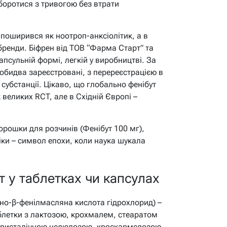
оротися з тривогою без втрати
 поширився як ноотроп-анксіолітик, а в
 бренди. Біфрен від ТОВ “Фарма Старт” та
апсульній формі, легкій у виробництві. За
обидва зареєстровані, з перереєстрацією в
 субстанції. Цікаво, що глобально фенібут
великих RCT, але в Східній Європі –
орошки для розчинів (Фенібут 100 мг),
ліки – символ епохи, коли наука шукала
т у таблетках чи капсулах
іно-β-фенілмасляна кислота гідрохлорид) –
аблетки з лактозою, крохмалем, стеаратом
рокристалічною целюлозою, кроскармелозою