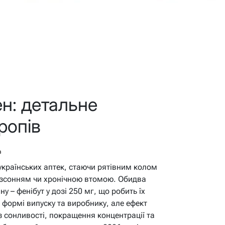
ен: детальне
ропів
в
українських аптек, стаючи рятівним колом
безсонням чи хронічною втомою. Обидва
у – фенібут у дозі 250 мг, що робить їх
формі випуску та виробнику, але ефект
 сонливості, покращення концентрації та