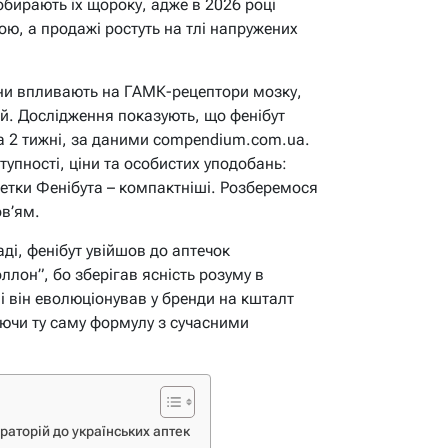
в обирають їх щороку, адже в 2026 році
ю, а продажі ростуть на тлі напружених
они впливають на ГАМК-рецептори мозку,
ій. Дослідження показують, що фенібут
а 2 тижні, за даними compendium.com.ua.
тупності, ціни та особистих уподобань:
летки Фенібута – компактніші. Розберемося
в’ям.
ді, фенібут увійшов до аптечок
лон”, бо зберігав ясність розуму в
ні він еволюціонував у бренди на кшталт
уючи ту саму формулу з сучасними
ораторій до українських аптек