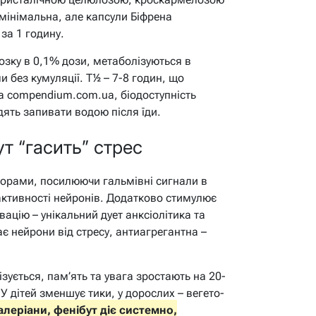
 мінімальна, але капсули Біфрена
за 1 годину.
зку в 0,1% дози, метаболізуються в
и без кумуляції. Т½ – 7-8 годин, що
а compendium.com.ua, біодоступність
дять запивати водою після їди.
ут “гасить” стрес
торами, посилюючи гальмівні сигнали в
активності нейронів. Додатково стимулює
ацію – унікальний дует анксіолітика та
є нейрони від стресу, антиагрегантна –
ізується, пам’ять та увага зростають на 20-
У дітей зменшує тики, у дорослих – вегето-
валеріани, фенібут діє системно,