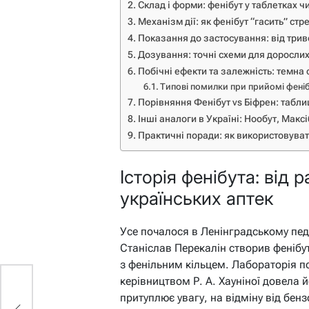
Склад і форми: фенібут у таблетках ч
Механізм дії: як фенібут “гасить” стр
Показання до застосування: від три
Дозування: точні схеми для дорослих 
Побічні ефекти та залежність: темна
Типові помилки при прийомі феніб
Порівняння Фенібут vs Біфрен: табли
Інші аналоги в Україні: Нообут, Макс
Практичні поради: як використовува
Історія фенібута: від
українських аптек
Усе почалося в Ленінградському педа
Станіслав Перекалін створив фенібу
з фенільним кільцем. Лабораторія пс
керівництвом Р. А. Хауніної довела й
:
притуплює увагу, на відміну від бенз