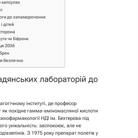
и капсулах
ес
воги до запаморочення
і дітей
 сторона
ута чи Біфрена
ця 2026
ібрен
ти безпечно
 радянських лабораторій до
гогічному інституті, де професор
т як похідне гамма-аміномасляної кислоти
ихофармакології НДІ ім. Бехтерєва під
ого унікальність: заспокоює, але не
одіазепінів. З 1975 року препарат полетів у