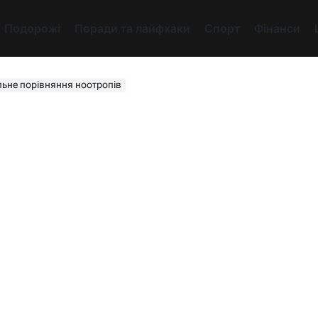
Подорожі
Поради та лайфхаки
Спорт
Фінанси
альне порівняння ноотропів