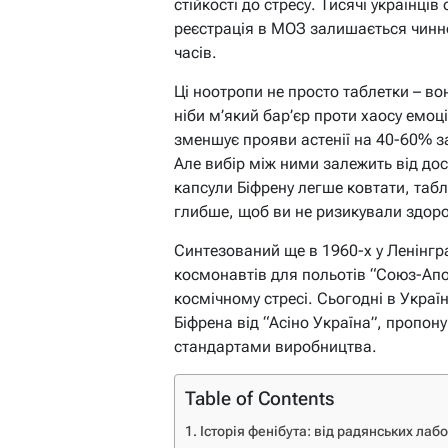
стійкості до стресу. Тисячі українці
реєстрація в МОЗ залишається чинно
часів.
Ці ноотропи не просто таблетки – в
ніби м’який бар’єр проти хаосу емоц
зменшує прояви астенії на 40-60% з
Але вибір між ними залежить від дос
капсули Біфрену легше ковтати, таб
глибше, щоб ви не ризикували здоро
Синтезований ще в 1960-х у Ленінгра
космонавтів для польотів “Союз-Апол
космічному стресі. Сьогодні в Украї
Біфрена від “Асіно Україна”, пропон
стандартами виробництва.
Table of Contents
Історія фенібута: від радянських лаб