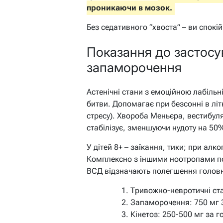
проникаючи в мозок.
Без седативного “хвоста” – ви спокійн
Показання до застосув
запаморочення
Астенічні стани з емоційною лабільн
битви. Допомагає при безсонні в літ
стресу). Хвороба Меньєра, вестибуля
стабілізує, зменшуючи нудоту на 50%
У дітей 8+ – заїкання, тики; при алк
Комплексно з іншими ноотропами пос
ВСД відзначають полегшення головн
Тривожно-невротичні стан
Запаморочення: 750 мг 3
Кінетоз: 250-500 мг за г