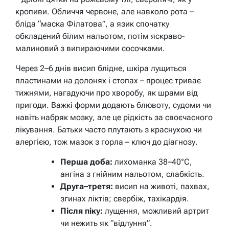
кропиви. Обличчя червоне, але навколо рота –
бліда “маска Філатова”, а язик спочатку
обкладений білим нальотом, потім яскраво-
малиновий з випираючими сосочками.
Через 2–6 днів висип блідне, шкіра лущиться
пластинами на долонях і стопах – процес триває
тижнями, нагадуючи про хворобу, як шрами від
пригоди. Важкі форми додають блювоту, судоми чи
навіть набряк мозку, але це рідкість за своєчасного
лікування. Батьки часто плутають з краснухою чи
алергією, тож мазок з горла – ключ до діагнозу.
Перша доба:
лихоманка 38–40°C,
ангіна з гнійним нальотом, слабкість.
Друга–третя:
висип на животі, пахвах,
згинах ліктів; свербіж, тахікардія.
Після піку:
лущення, можливий артрит
чи нежить як “відлуння”.