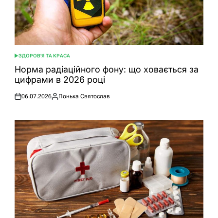
ЗДОРОВ'Я ТА КРАСА
ОПУБЛІКУВАТИ
У
Норма радіаційного фону: що ховається за
цифрами в 2026 році
06.07.2026
Понька Святослав
Оприлюднено
Опубліковано