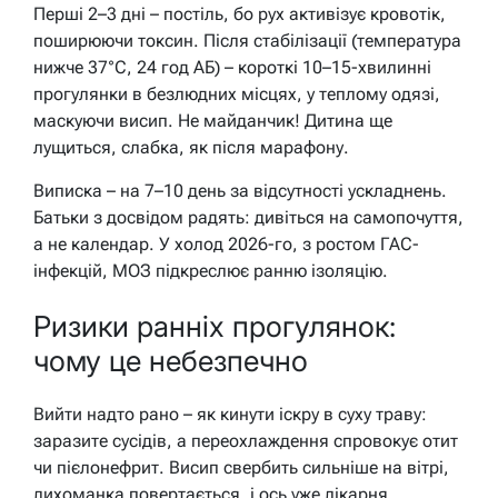
Перші 2–3 дні – постіль, бо рух активізує кровотік,
поширюючи токсин. Після стабілізації (температура
нижче 37°C, 24 год АБ) – короткі 10–15-хвилинні
прогулянки в безлюдних місцях, у теплому одязі,
маскуючи висип. Не майданчик! Дитина ще
лущиться, слабка, як після марафону.
Виписка – на 7–10 день за відсутності ускладнень.
Батьки з досвідом радять: дивіться на самопочуття,
а не календар. У холод 2026-го, з ростом ГАС-
інфекцій, МОЗ підкреслює ранню ізоляцію.
Ризики ранніх прогулянок:
чому це небезпечно
Вийти надто рано – як кинути іскру в суху траву:
заразите сусідів, а переохлаждення спровокує отит
чи пієлонефрит. Висип свербить сильніше на вітрі,
лихоманка повертається, і ось уже лікарня.