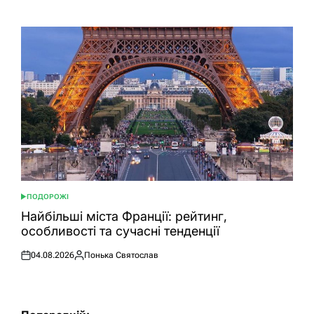
ПОДОРОЖІ
ОПУБЛІКУВАТИ
У
Найбільші міста Франції: рейтинг,
особливості та сучасні тенденції
04.08.2026
Понька Святослав
Оприлюднено
Опубліковано