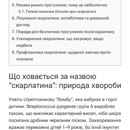
Ризики ранніх прогулянок: чому це небезпечно
Типові помилки батьків при скарлатині
Лікування скарлатини: антибіотики та домашній
догляд
Поради для безпечних прогулянок після карантину
Ускладнення скарлатини: що загрожує, якщо
недбати
Профілактика скарлатини: щоденні звички проти
спалахів
Що ховається за назвою
“скарлатина”: природа хвороби
Уявіть стрептококову “бомбу”, яка вибухає в горлі
дитини: Streptococcus pyogenes група А виробляє
токсин, що викликає характерний висип, ніби шкіра
посипана дрібним червоним піском. Захворювання
вражає переважно дітей 1–9 років, бо їхній імунітет