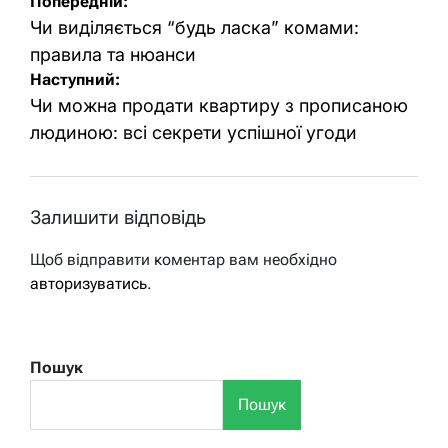
Навігація
Попередній:
записів
Чи виділяється “будь ласка” комами:
правила та нюанси
Наступний:
Чи можна продати квартиру з прописаною
людиною: всі секрети успішної угоди
Залишити відповідь
Щоб відправити коментар вам необхідно
авторизуватись
.
Пошук
Пошук