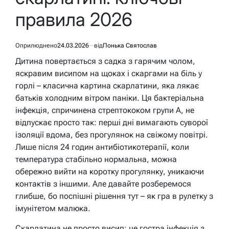
правила 2026
Оприлюднено
24.03.2026
від
Понька Святослав
Дитина повертається з садка з гарячим чолом,
яскравим висипом на щоках і скаргами на біль у
горлі – класична картина скарлатини, яка лякає
батьків холодним вітром паніки. Ця бактеріальна
інфекція, спричинена стрептококом групи А, не
відпускає просто так: перші дні вимагають суворої
ізоляції вдома, без прогулянок на свіжому повітрі.
Лише після 24 годин антибіотикотерапії, коли
температура стабільно нормальна, можна
обережно вийти на коротку прогулянку, уникаючи
контактів з іншими. Але давайте розберемося
глибше, бо поспішні рішення тут – як гра в рулетку з
імунітетом малюка.
Скарлатина не просто висип: це гостра інфекція з