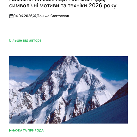
символічні мотиви та техніки 2026 року
04.06.2026
Понька Святослав
Оприлюднено
Опубліковано
Більше від автора
НАУКА ТА ПРИРОДА
ОПУБЛІКУВАТИ
У