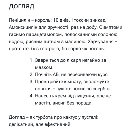
догляд
Пеніцилін – король: 10 днів, і токсин зникає.
Амоксицилін для зручності, раз на добу. Симптоми
гасимо парацетамолом, полосканнями солоною
водою, рясним питвом з малиною. Харчування –
протерте, без гострого, бо горло як вогонь.
Зверніться до лікаря негайно за
мазком.
Почніть АБ, не перериваючи курс.
Провітрюйте кімнату, зволожуйте
повітря – сухість посилює свербіж.
Нанесіть крем від лущення, але не
мастіть висип без поради.
Догляд – як турбота про кактус у пустелі:
делікатний, але ефективний.