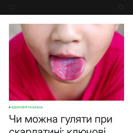
Перейти
до
вмісту
ЗДОРОВ'Я ТА КРАСА
ОПУБЛІКУВАТИ
У
Чи можна гуляти при
скарлатині: ключові