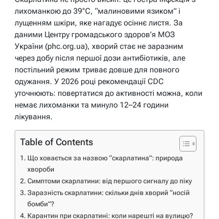
лихоманкою до 39°C, “малиновими язиком” і
лущенням шкіри, яке нагадує осіннє листя. За
даними Центру громадського здоров’я МОЗ
України (phc.org.ua), хворий стає не заразним
через добу після першої дози антибіотиків, але
постільний режим триває довше для повного
одужання. У 2026 році рекомендації CDC
уточнюють: повертатися до активності можна, коли
немає лихоманки та минуло 12–24 години
лікування.
Table of Contents
Що ховається за назвою “скарлатина”: природа
хвороби
Симптоми скарлатини: від першого сигналу до піку
Заразність скарлатини: скільки днів хворий “носій
бомби”?
Карантин при скарлатині: коли нарешті на вулицю?