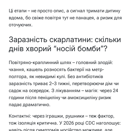
Ці етапи – не просто опис, а сигнал тримати дитину
вдома, бо свіже повітря тут не панацея, а ризик для
оточуючих.
Заразність скарлатини: скільки
днів хворий “носій бомби”?
Повітряно-краплинний шлях – головний злодій:
чхання, кашель розносять бактерії на метр-
полтора, як невидимі кулі. Без антибіотиків
заразність триває 2–3 тижні, перетворюючи дім чи
садок на осередок. З лікуванням – магія: через 24
години після пеніциліну чи амоксициліну ризик
падає драматично.
Контактні: через іграшки, рушники – теж фактор,
тож ізоляція критична. У 2026 році CDC наголошує:
навіть після симптомів носійство можливе, але