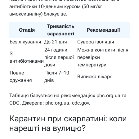
антибіотики 10-денним курсом (50 мг/кг
амоксициліну) блокує це.
Тривалість
Стадія
Рекомендації
заразності
Без лікування
До 21 дня
Сувора ізоляція
24 години
Можна контакти після
З
після першої
перевірки
антибіотиками
дози
температури
Повне
Після 7–10
Виписка лікаря
одужання
днів
Таблиця базується на рекомендаціях phc.org.ua та
CDC. Джерела: phc.org.ua, cdc.gov.
Карантин при скарлатині: коли
нарешті на вулицю?