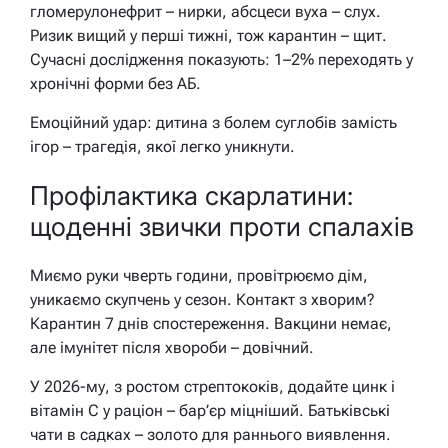
гломерулонефрит – нирки, абсцеси вуха – слух.
Ризик вищий у перші тижні, тож карантин – щит.
Сучасні дослідження показують: 1–2% переходять у
хронічні форми без АБ.
Емоційний удар: дитина з болем суглобів замість
ігор – трагедія, якої легко уникнути.
Профілактика скарлатини:
щоденні звички проти спалахів
Миємо руки чверть години, провітрюємо дім,
уникаємо скупчень у сезон. Контакт з хворим?
Карантин 7 днів спостереження. Вакцини немає,
але імунітет після хвороби – довічний.
У 2026-му, з ростом стрептококів, додайте цинк і
вітамін C у раціон – бар’єр міцніший. Батьківські
чати в садках – золото для раннього виявлення.