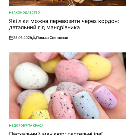
ЗАКОНОДАВСТВО
ОПУБЛІКУВАТИ
У
Які ліки можна перевозити через кордон:
детальний гід мандрівника
25.06.2026
Понька Святослав
Оприлюднено
Опубліковано
ЗДОРОВ'Я ТА КРАСА
ОПУБЛІКУВАТИ
У
Пасхальний манікюр: пастельні ідеї,