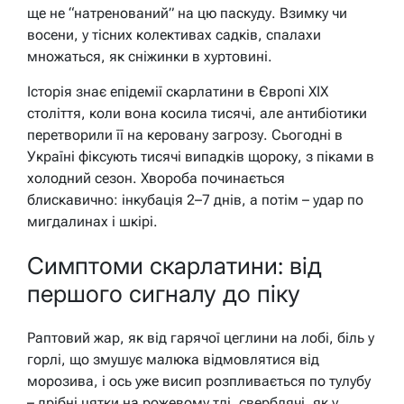
ще не “натренований” на цю паскуду. Взимку чи
восени, у тісних колективах садків, спалахи
множаться, як сніжинки в хуртовині.
Історія знає епідемії скарлатини в Європі XIX
століття, коли вона косила тисячі, але антибіотики
перетворили її на керовану загрозу. Сьогодні в
Україні фіксують тисячі випадків щороку, з піками в
холодний сезон. Хвороба починається
блискавично: інкубація 2–7 днів, а потім – удар по
мигдалинах і шкірі.
Симптоми скарлатини: від
першого сигналу до піку
Раптовий жар, як від гарячої цеглини на лобі, біль у
горлі, що змушує малюка відмовлятися від
морозива, і ось уже висип розпливається по тулубу
– дрібні цятки на рожевому тлі, сверблячі, як у