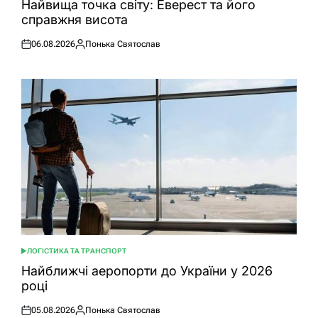
Найвища точка світу: Еверест та його
справжня висота
06.08.2026
Понька Святослав
Оприлюднено
Опубліковано
ЛОГІСТИКА ТА ТРАНСПОРТ
ОПУБЛІКУВАТИ
У
Найближчі аеропорти до України у 2026
році
05.08.2026
Понька Святослав
Оприлюднено
Опубліковано