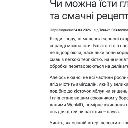
Чи можна їсти гл
та смачні рецеп
Оприлюднено
24.03.2026
від
Понька Святосла
Ягоди глоду, ці маленькі червоні ск
справді можна їсти. Багато хто з нас
не підозрюючи, наскільки вони кори
смак з легкою терпкістю, наче мініат
обробки перетворюються на делікате
Але ось нюанс: не всі частини росли
ягід містить амігдалін, який у велик
подібно до кісточок яблук чи вишень
і глід стане вашим союзником у бор
даними WebMD, помірне вживання пл
ось для дітей чи вагітних – пауза.
Уявіть, як осінній вітер шелестить г