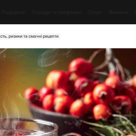
Подорожі
Поради та лайфхаки
Спорт
Фінанси
исть, ризики та смачні рецепти