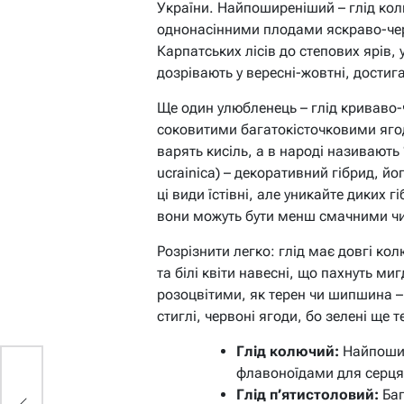
України. Найпоширеніший – глід кол
однонасінними плодами яскраво-черв
Карпатських лісів до степових ярів
дозрівають у вересні-жовтні, достиг
Ще один улюбленець – глід криваво-ч
соковитими багатокісточковими ягод
варять кисіль, а в народі називають 
ucrainica) – декоративний гібрид, йо
ці види їстівні, але уникайте диких 
вони можуть бути менш смачними чи 
Розрізнити легко: глід має довгі ко
та білі квіти навесні, що пахнуть м
розоцвітими, як терен чи шипшина –
стиглі, червоні ягоди, бо зелені ще 
Глід колючий:
Найпошир
флавоноїдами для серця
Глід п’ятистоловий:
Баг