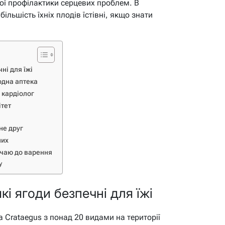
ьої профілактики серцевих проблем. В
 більшість їхніх плодів їстівні, якщо знати
ні для їжі
родна аптека
 кардіолог
ітет
не друг
них
о чаю до варення
у
які ягоди безпечні для їжі
а Crataegus з понад 20 видами на території