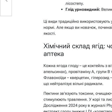
лісостепу.
Глід урновидний:
Великі
Ці види традиційно використовують у 
нормі. Але якщо ви новачок, починай
якості.
Хімічний склад ягід: 
аптека
Кожна ягода глоду – це коктейль з ві
апельсинах), провітаміну A, групи B 
Флавоноїди – кверцетин, гіперозид
що нейтралізує вільні радикали.
Пектини зв’язують токсини, очищаюч
стимулюють травлення. У корі та лис
Дослідження 2024 року в журналі Phy
екстракт глоду знижує LDL-холестер