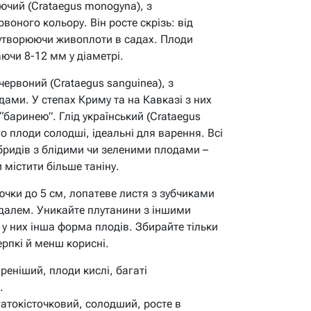
ючий (Crataegus monogyna), з
оного кольору. Він росте скрізь: від
, утворюючи живоплоти в садах. Плоди
аючи 8-12 мм у діаметрі.
ервоний (Crataegus sanguinea), з
ами. У степах Криму та на Кавказі з них
“баринею”. Глід український (Crataegus
го плоди солодші, ідеальні для варення. Всі
гібридів з блідими чи зеленими плодами –
містити більше таніну.
лючки до 5 см, лопатеве листя з зубчиками
игдалем. Уникайте плутанини з іншими
 у них інша форма плодів. Збирайте тільки
терпкі й менш корисні.
еніший, плоди кислі, багаті
.
атокісточковий, солодший, росте в