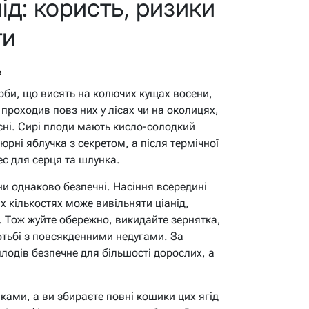
ід: користь, ризики
ти
в
арби, що висять на колючих кущах восени,
 проходив повз них у лісах чи на околицях,
сні. Сирі плоди мають кисло-солодкий
юрні яблучка з секретом, а після термічної
с для серця та шлунка.
ни однаково безпечні. Насіння всередині
их кількостях може вивільняти ціанід,
. Тож жуйте обережно, викидайте зернятка,
отьбі з повсякденними недугами. За
одів безпечне для більшості дорослих, а
ілками, а ви збираєте повні кошики цих ягід