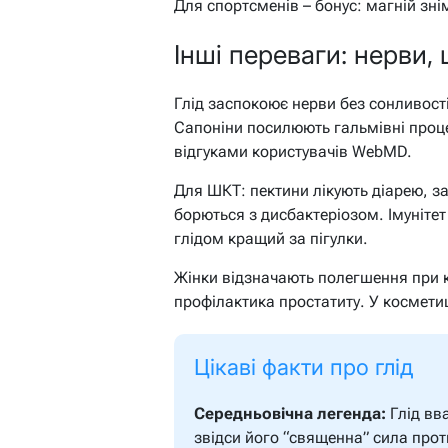
Для спортсменів – бонус: магній зні
Інші переваги: нерви, 
Глід заспокоює нерви без сонливості 
Сапоніни посилюють гальмівні проц
відгуками користувачів WebMD.
Для ШКТ: пектини лікують діарею, за
борються з дисбактеріозом. Імунітет
глідом кращий за пігулки.
Жінки відзначають полегшення при к
профілактика простатиту. У косметиц
Цікаві факти про глід
Середньовічна легенда:
Глід вв
звідси його “священна” сила проти