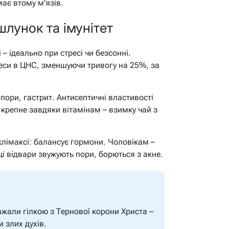
має втому м’язів.
шлунок та імунітет
– ідеально при стресі чи безсонні.
еси в ЦНС, зменшуючи тривогу на 25%, за
пори, гастрит. Антисептичні властивості
 крепне завдяки вітамінам – взимку чай з
лімаксі: балансує гормони. Чоловікам –
і відвари звужують пори, борються з акне.
ажали гілкою з Тернової корони Христа –
 злих духів.