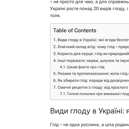
– не просто для чаю, а для справжн
Україні росте понад 20 видів глоду, і
толк.
Table of Contents
Види глоду в Україні: які ягоди безпеч
Хімічний склад ягід: чому глід – при
Користь для серця: глід як природний
Інші переваги: нерви, шлунок та імун
Цікаві факти про глід
Ризики та протипоказання: коли глід 
Як збирати глід: поради від досвідче
Смачні рецепти з глоду: від простог
Типові помилки при вживанні глод
Види глоду в Україні: 
Глід – не одна рослина, а ціла родин