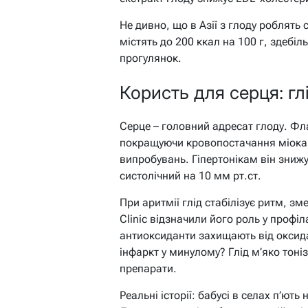
Не дивно, що в Азії з глоду роблять 
містять до 200 ккал на 100 г, здебі
прогулянок.
Користь для серця: гл
Серце – головний адресат глоду. Ф
покращуючи кровопостачання міокар
випробувань. Гіпертонікам він знижу
систолічний на 10 мм рт.ст.
При аритмії глід стабілізує ритм, з
Clinic відзначили його роль у профіл
антиоксиданти захищають від оксида
інфаркт у минулому? Глід м’яко тоніз
препарати.
Реальні історії: бабусі в селах п’ют