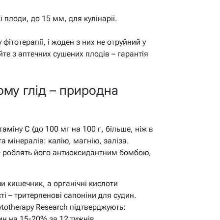
 плоди, до 15 мм, для кулінарії.
фітотерапії, і жоден з них не отруйний у
те з аптечних сушених плодів – гарантія
чому глід – природна
таміну C (до 100 мг на 100 г, більше, ніж в
та мінералів: калію, магнію, заліза.
 – роблять його антиоксидантним бомбою,
и кишечник, а органічні кислоти
ті – тритерпенові сапоніни для судин.
totherapy Research підтверджують:
ин на 15-20% за 12 тижнів.