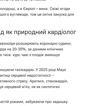
солодощі, а в Європі – вина. Свіжі ягоди
льшого вуглеводи, тож це ситна закуска для
ід як природний кардіолог
лавоноїди розширюють коронарні судини,
да на 20-30%, за даними клінічних
є тиск: курс чаю з плодів зменшує
меншуючи тахікардію. У 2025 році Mayo
актиці серцевої недостатності –
тивного стресу. Аритмія, стенокардія,
ує серцевий м’яз, не як синтетичні
ь настій роками, забуваючи про задишку.