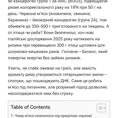
як канцероген групи 1 за IARC (ВООЗ), підвищуючи
ризик колоректального раку на 18% при 50 г на
день. Червоне м’ясо (яловичина, свинина,
баранина) – ймовірний канцероген (група 2A), тож
обмежте до 350–500 г приготованого на тиждень. А
от птиця чи риба? Вони безпечніші, хоч нові
італійські дослідження 2025 року натякають на
ризики при перевищенні 300 г птиці щотижня для
шлунково-кишкових раків. Головне – баланс, який
повертає енергію без зайвих ризиків.
Уявіть, як стейк оживає на грилі, але замість
аромату диму утворюються гетероциклічні аміни –
сполуки, що пошкоджують ДНК. Саме це робить
м’ясо під питанням, але розумний підхід дозволяє
насолоджуватися ним без страху.
Table of Contents
Чому м’ясо опинилося під прицілом: наукові