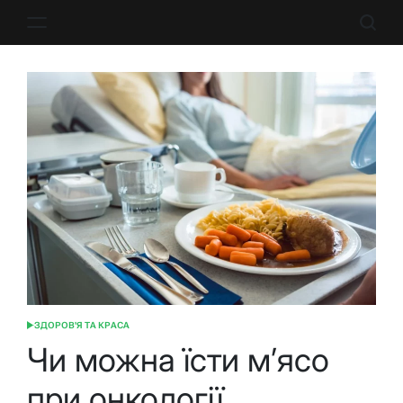
Перейти
до
вмісту
ЗДОРОВ'Я ТА КРАСА
ОПУБЛІКУВАТИ
У
Чи можна їсти м’ясо
при онкології