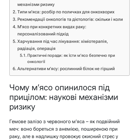
механізми ризику
Типи м’яса: розбір по поличках для онкохворих
Рекомендації онкологів та дієтологів: скільки і коли
М’ясо при конкретних видах раку:
персоналізований підхід
Харчування під час лікування: хіміотерапія,
радіація, операція
Практичні поради: як їсти м’ясо безпечно при
онкології
Альтернативи м’ясу: рослинний білок не гірший
Чому м’ясо опинилося під
прицілом: наукові механізми
ризику
Гемове залізо з червоного м’яса – як подвійний
меч: воно бореться з анемією, поширеною при
раку, але в надлишку провокує окисний стрес у