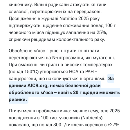
кишечнику. Вільні радикали атакують клітини
слизової, перетворюючи їх на передракові.
Дослідження в журналі Nutrition 2025 року
підтверджують: щоденне споживання понад 100 г
червоного м’яса підвищує запалення на 25%,
сприяючи рецидивам колоректального раку.
Оброблене м’ясо гірше: нітрити та нітрати
перетворюються на N-нітрозаміни, які мутагенні.
При смаженні чи грилі на високих температурах
(понад 150°C) утворюються HCA та PAH –
канцерогени, що накопичуються в організмі.
За
даними AICR.org, немає безпечної дози
обробленого м’яса – навіть 20 г щодня множить
ризики.
Птиця менш проблематична: менше гему, але 2025
дослідження з 100 тис. учасників (Nutrients)
показало, що понад 300 г/тиждень корелює з +27%