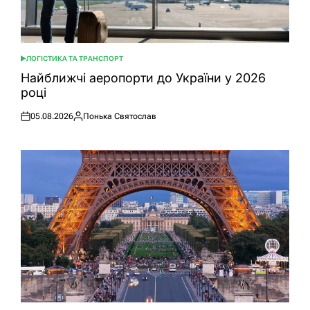
ЛОГІСТИКА ТА ТРАНСПОРТ
ОПУБЛІКУВАТИ
У
Найближчі аеропорти до України у 2026
році
05.08.2026
Понька Святослав
Оприлюднено
Опубліковано