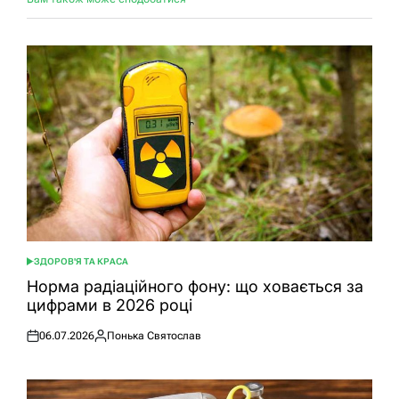
ЗДОРОВ'Я ТА КРАСА
ОПУБЛІКУВАТИ
У
Норма радіаційного фону: що ховається за
цифрами в 2026 році
06.07.2026
Понька Святослав
Оприлюднено
Опубліковано