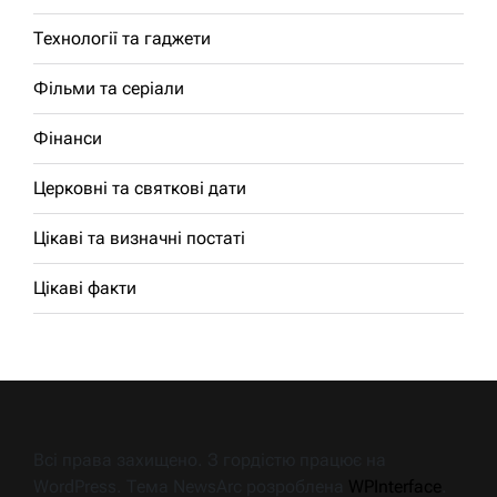
Технології та гаджети
Фільми та серіали
Фінанси
Церковні та святкові дати
Цікаві та визначні постаті
Цікаві факти
Всі права захищено. З гордістю працює на
WordPress. Тема NewsArc розроблена
WPInterface
.