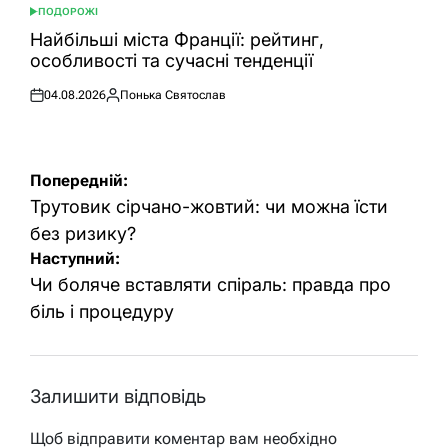
ПОДОРОЖІ
ОПУБЛІКУВАТИ
У
Найбільші міста Франції: рейтинг,
особливості та сучасні тенденції
04.08.2026
Понька Святослав
Оприлюднено
Опубліковано
Навігація
Попередній:
записів
Трутовик сірчано-жовтий: чи можна їсти
без ризику?
Наступний:
Чи боляче вставляти спіраль: правда про
біль і процедуру
Залишити відповідь
Щоб відправити коментар вам необхідно