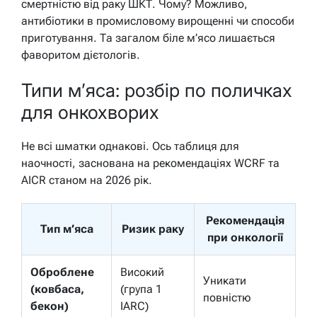
смертністю від раку ШКТ. Чому? Можливо,
антибіотики в промисловому вирощенні чи способи
приготування. Та загалом біле м’ясо лишається
фаворитом дієтологів.
Типи м’яса: розбір по поличках
для онкохворих
Не всі шматки однакові. Ось таблиця для
наочності, заснована на рекомендаціях WCRF та
AICR станом на 2026 рік.
Рекомендація
Тип м’яса
Ризик раку
при онкології
Оброблене
Високий
Уникати
(ковбаса,
(група 1
повністю
бекон)
IARC)