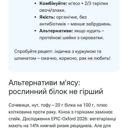
Комбінуйте:
м’ясо + 2/3 тарілки
овочі/злаки.
Якість:
органічне, без
антибіотиків – менше забруднень.
Альтернативи:
якщо нудить –
протеїнові шейки з сироватки.
Спробуйте рецепт: індичка з куркумою та
шпинатом – смачно, корисно, рак не любить!
Альтернативи м’ясу:
рослинний білок не гірший
Сочевиця, нут, тофу – 20 г білка на 100 г, плюс
клітковина проти раку. Кіноа з горіхами замінює
стейк. Дослідження EPIC-Oxford 2026: вегетаріанці
мають на 14% нижчий ризик рецидивів. Але для