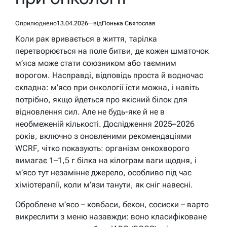
Оприлюднено
13.04.2026
від
Понька Святослав
Коли рак вривається в життя, тарілка
перетворюється на поле битви, де кожен шматочок
м’яса може стати союзником або таємним
ворогом. Насправді, відповідь проста й водночас
складна: м’ясо при онкології їсти можна, і навіть
потрібно, якщо йдеться про якісний білок для
відновлення сил. Але не будь-яке й не в
необмеженій кількості. Дослідження 2025–2026
років, включно з оновленими рекомендаціями
WCRF, чітко показують: організм онкохворого
вимагає 1–1,5 г білка на кілограм ваги щодня, і
м’ясо тут незамінне джерело, особливо під час
хіміотерапії, коли м’язи танути, як сніг навесні.
Оброблене м’ясо – ковбаси, бекон, сосиски – варто
викреслити з меню назавжди: воно класифіковане