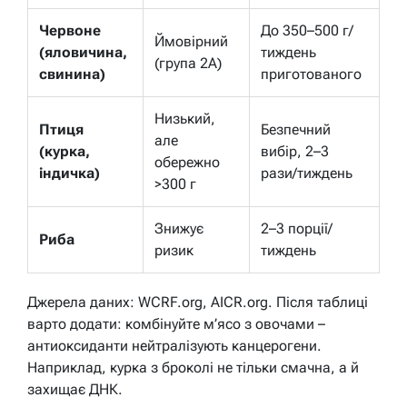
Червоне
До 350–500 г/
Ймовірний
(яловичина,
тиждень
(група 2A)
свинина)
приготованого
Низький,
Птиця
Безпечний
але
(курка,
вибір, 2–3
обережно
індичка)
рази/тиждень
>300 г
Знижує
2–3 порції/
Риба
ризик
тиждень
Джерела даних: WCRF.org, AICR.org. Після таблиці
варто додати: комбінуйте м’ясо з овочами –
антиоксиданти нейтралізують канцерогени.
Наприклад, курка з броколі не тільки смачна, а й
захищає ДНК.