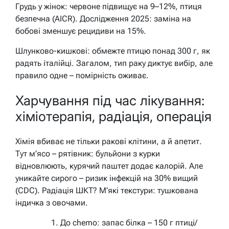
Грудь у жінок: червоне підвищує на 9–12%, птиця
безпечна (AICR). Дослідження 2025: заміна на
бобові зменшує рецидиви на 15%.
Шлунково-кишкові: обмежте птицю понад 300 г, як
радять італійці. Загалом, тип раку диктує вибір, але
правило одне – помірність оживає.
Харчування під час лікування:
хіміотерапія, радіація, операція
Хімія вбиває не тільки ракові клітини, а й апетит.
Тут м’ясо – рятівник: бульйони з курки
відновлюють, курячий паштет додає калорій. Але
уникайте сирого – ризик інфекцій на 30% вищий
(CDC). Радіація ШКТ? М’які текстури: тушкована
індичка з овочами.
До chemo: запас білка – 150 г птиці/