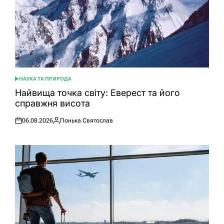
НАУКА ТА ПРИРОДА
ОПУБЛІКУВАТИ
У
Найвища точка світу: Еверест та його
справжня висота
06.08.2026
Понька Святослав
Оприлюднено
Опубліковано