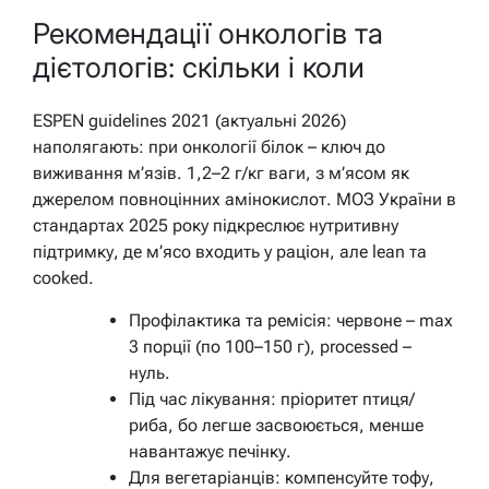
Рекомендації онкологів та
дієтологів: скільки і коли
ESPEN guidelines 2021 (актуальні 2026)
наполягають: при онкології білок – ключ до
виживання м’язів. 1,2–2 г/кг ваги, з м’ясом як
джерелом повноцінних амінокислот. МОЗ України в
стандартах 2025 року підкреслює нутритивну
підтримку, де м’ясо входить у раціон, але lean та
cooked.
Профілактика та ремісія: червоне – max
3 порції (по 100–150 г), processed –
нуль.
Під час лікування: пріоритет птиця/
риба, бо легше засвоюється, менше
навантажує печінку.
Для вегетаріанців: компенсуйте тофу,