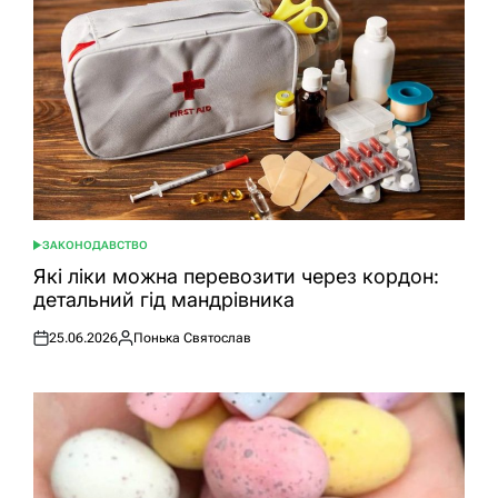
ЗАКОНОДАВСТВО
ОПУБЛІКУВАТИ
У
Які ліки можна перевозити через кордон:
детальний гід мандрівника
25.06.2026
Понька Святослав
Оприлюднено
Опубліковано