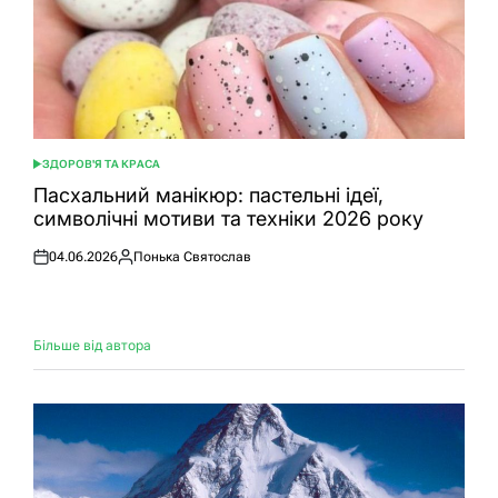
ЗДОРОВ'Я ТА КРАСА
ОПУБЛІКУВАТИ
У
Пасхальний манікюр: пастельні ідеї,
символічні мотиви та техніки 2026 року
04.06.2026
Понька Святослав
Оприлюднено
Опубліковано
Більше від автора