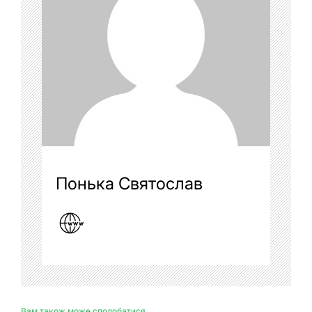
Понька Святослав
Вам також може сподобатися