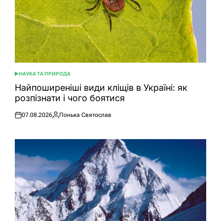
НАУКА ТА ПРИРОДА
ОПУБЛІКУВАТИ
У
Найпоширеніші види кліщів в Україні: як
розпізнати і чого боятися
07.08.2026
Понька Святослав
Оприлюднено
Опубліковано