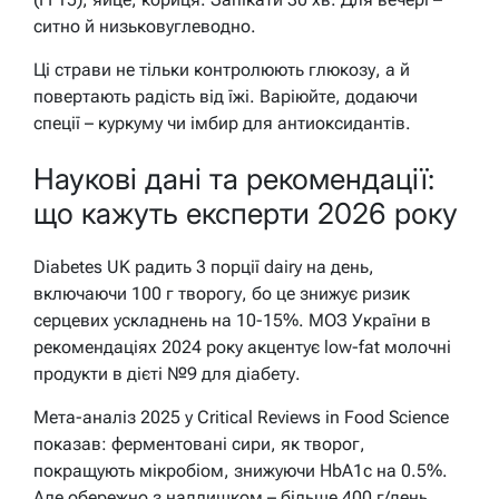
ситно й низьковуглеводно.
Ці страви не тільки контролюють глюкозу, а й
повертають радість від їжі. Варіюйте, додаючи
спеції – куркуму чи імбир для антиоксидантів.
Наукові дані та рекомендації:
що кажуть експерти 2026 року
Diabetes UK радить 3 порції dairy на день,
включаючи 100 г творогу, бо це знижує ризик
серцевих ускладнень на 10-15%. МОЗ України в
рекомендаціях 2024 року акцентує low-fat молочні
продукти в дієті №9 для діабету.
Мета-аналіз 2025 у Critical Reviews in Food Science
показав: ферментовані сири, як творог,
покращують мікробіом, знижуючи HbA1c на 0.5%.
Але обережно з надлишком – більше 400 г/день