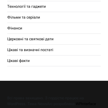
Технології та гаджети
Фільми та серіали
Фінанси
Церковні та святкові дати
Цікаві та визначні постаті
Цікаві факти
Всі права захищено. З гордістю працює на
WordPress. Тема NewsArc розроблена
WPInterface
.