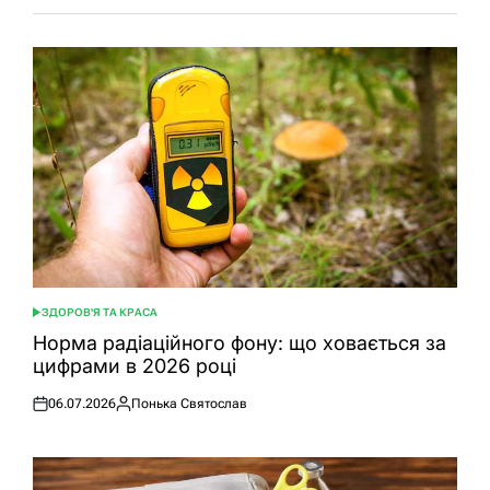
ЗДОРОВ'Я ТА КРАСА
ОПУБЛІКУВАТИ
У
Норма радіаційного фону: що ховається за
цифрами в 2026 році
06.07.2026
Понька Святослав
Оприлюднено
Опубліковано