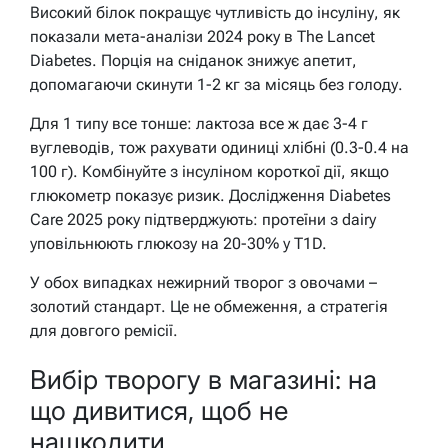
Високий білок покращує чутливість до інсуліну, як
показали мета-аналізи 2024 року в The Lancet
Diabetes. Порція на сніданок знижує апетит,
допомагаючи скинути 1-2 кг за місяць без голоду.
Для 1 типу все тонше: лактоза все ж дає 3-4 г
вуглеводів, тож рахувати одиниці хлібні (0.3-0.4 на
100 г). Комбінуйте з інсуліном короткої дії, якщо
глюкометр показує ризик. Дослідження Diabetes
Care 2025 року підтверджують: протеїни з dairy
уповільнюють глюкозу на 20-30% у T1D.
У обох випадках нежирний творог з овочами –
золотий стандарт. Це не обмеження, а стратегія
для довгого ремісії.
Вибір творогу в магазині: на
що дивитися, щоб не
нашкодити