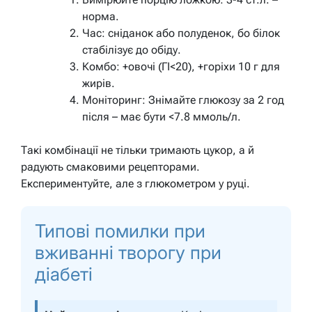
норма.
Час: сніданок або полуденок, бо білок
стабілізує до обіду.
Комбо: +овочі (ГІ<20), +горіхи 10 г для
жирів.
Моніторинг: Знімайте глюкозу за 2 год
після – має бути <7.8 ммоль/л.
Такі комбінації не тільки тримають цукор, а й
радують смаковими рецепторами.
Експериментуйте, але з глюкометром у руці.
Типові помилки при
вживанні творогу при
діабеті