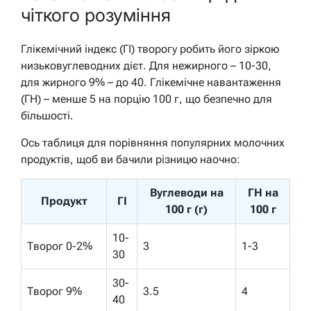
чіткого розуміння
Глікемічний індекс (ГІ) творогу робить його зіркою
низьковуглеводних дієт. Для нежирного – 10-30,
для жирного 9% – до 40. Глікемічне навантаження
(ГН) – менше 5 на порцію 100 г, що безпечно для
більшості.
Ось таблиця для порівняння популярних молочних
продуктів, щоб ви бачили різницю наочно:
Вуглеводи на
ГН на
Продукт
ГІ
100 г (г)
100 г
10-
Творог 0-2%
3
1-3
30
30-
Творог 9%
3.5
4
40