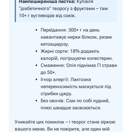
Найпоширеніша пастка:
Купівля
“діабетичного” творогу з фруктами – там
10+ г вуглеводів від соків.
Переїдання: 300+ г на день
навантажує нирки білком, ризик
кетоацидозу.
Жирні сорти: 18% додають
калорій, погіршуючи холестерин.
Смаження: Олія піднімає ГІ страви
до 50+.
Ігнор алергії: Лактозна
непереносимість маскується під
стрибки цукру.
Без овочів: Сам по собі нудний,
плюс швидше засвоюється.
Уникайте цих помилок – і творог стане зіркою
вашого меню.
Ви не повірите, але один мій