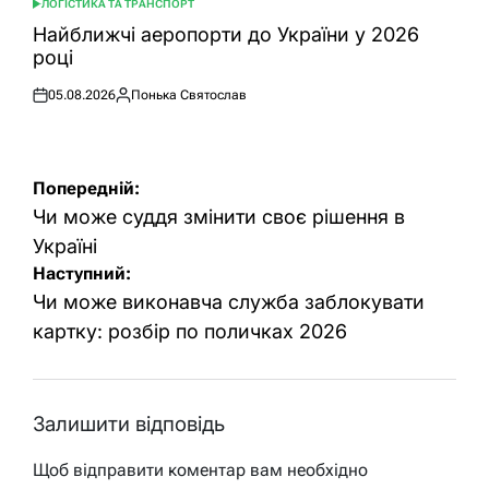
ЛОГІСТИКА ТА ТРАНСПОРТ
ОПУБЛІКУВАТИ
У
Найближчі аеропорти до України у 2026
році
05.08.2026
Понька Святослав
Оприлюднено
Опубліковано
Навігація
Попередній:
записів
Чи може суддя змінити своє рішення в
Україні
Наступний:
Чи може виконавча служба заблокувати
картку: розбір по поличках 2026
Залишити відповідь
Щоб відправити коментар вам необхідно