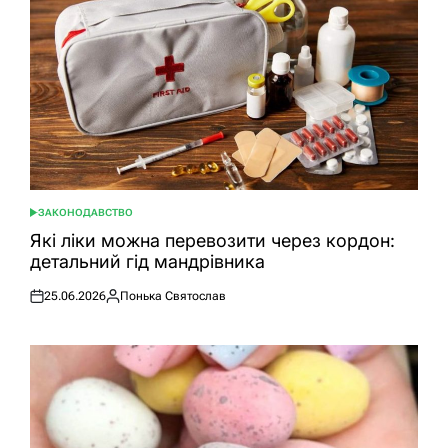
ЗАКОНОДАВСТВО
ОПУБЛІКУВАТИ
У
Які ліки можна перевозити через кордон:
детальний гід мандрівника
25.06.2026
Понька Святослав
Оприлюднено
Опубліковано