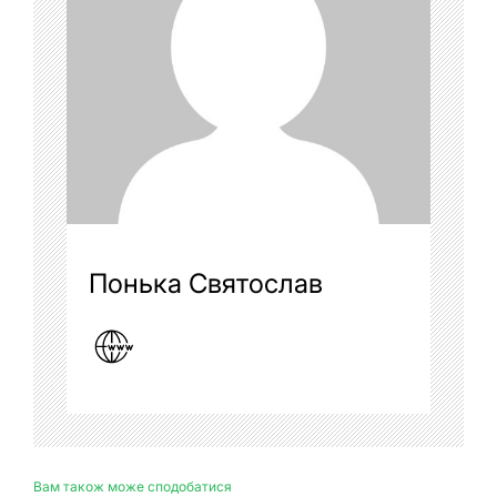
Понька Святослав
Вам також може сподобатися