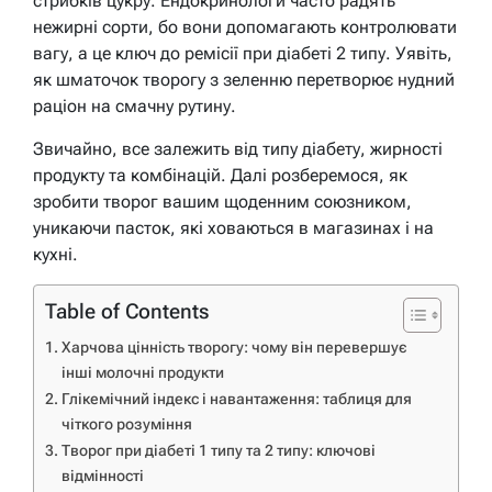
стрибків цукру. Ендокринологи часто радять
нежирні сорти, бо вони допомагають контролювати
вагу, а це ключ до ремісії при діабеті 2 типу. Уявіть,
як шматочок творогу з зеленню перетворює нудний
раціон на смачну рутину.
Звичайно, все залежить від типу діабету, жирності
продукту та комбінацій. Далі розберемося, як
зробити творог вашим щоденним союзником,
уникаючи пасток, які ховаються в магазинах і на
кухні.
Table of Contents
Харчова цінність творогу: чому він перевершує
інші молочні продукти
Глікемічний індекс і навантаження: таблиця для
чіткого розуміння
Творог при діабеті 1 типу та 2 типу: ключові
відмінності