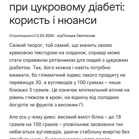
при цукровому діабеті:
користь і нюанси
Оприлюднено
12.03.2026
від
Понька Святослав
Свіжий творог, той самий, що манить своєю
кремовою текстурою на сніданок, справді може
стати справжнім рятівником для людей з цукровим
діабетом. Так, його можна і навіть потрібно
вживати, бо глікемічний індекс такого продукту не
перевищує 30, а вуглеводів у 100 грамах – лише
близько 3 грамів. Це означає мінімальний вплив на
рівень глюкози в крові, на відміну від солодких
йогуртів чи фруктів з високим ГІ.
Але ось у чому диво: високий вміст білка – до 18
грамів на 100 грамів – уповільнює засвоєння тих
небагатьох вуглеводів, даючи стабільну енергію без