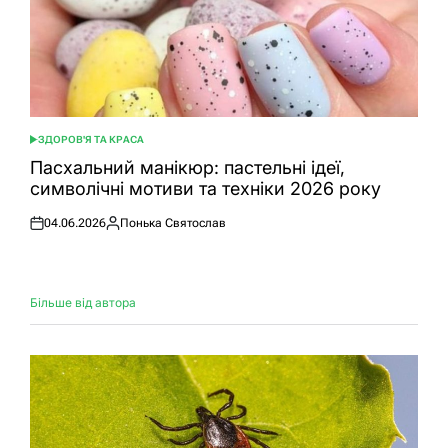
ЗДОРОВ'Я ТА КРАСА
ОПУБЛІКУВАТИ
У
Пасхальний манікюр: пастельні ідеї,
символічні мотиви та техніки 2026 року
04.06.2026
Понька Святослав
Оприлюднено
Опубліковано
Більше від автора