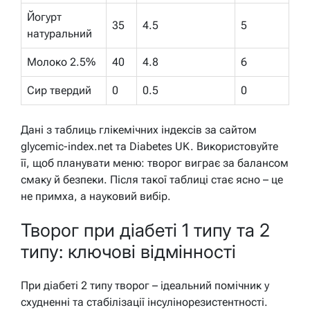
Йогурт
35
4.5
5
натуральний
Молоко 2.5%
40
4.8
6
Сир твердий
0
0.5
0
Дані з таблиць глікемічних індексів за сайтом
glycemic-index.net та Diabetes UK. Використовуйте
її, щоб планувати меню: творог виграє за балансом
смаку й безпеки. Після такої таблиці стає ясно – це
не примха, а науковий вибір.
Творог при діабеті 1 типу та 2
типу: ключові відмінності
При діабеті 2 типу творог – ідеальний помічник у
схудненні та стабілізації інсулінорезистентності.