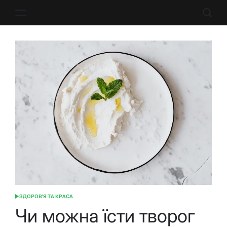
Перейти
до
вмісту
ЗДОРОВ'Я ТА КРАСА
ОПУБЛІКУВАТИ
У
Чи можна їсти творог