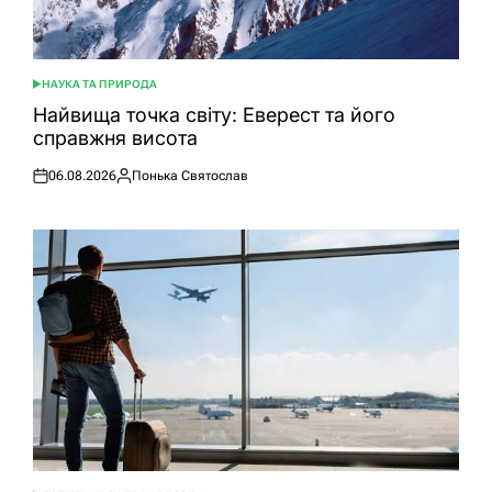
НАУКА ТА ПРИРОДА
ОПУБЛІКУВАТИ
У
Найвища точка світу: Еверест та його
справжня висота
06.08.2026
Понька Святослав
Оприлюднено
Опубліковано