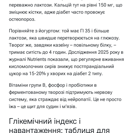
переважно лактози. Кальцій тут на рівні 150 мг, що
зміцнює кістки, адже діабет часто провокує
остеопороз.
Порівняйте з йогуртом: той має ГІ 35 і більше
лактози, яка швидше перетворюється на глюкозу.
Творог же, завдяки казеїну – повільному білку, –
тримає ситість до 4 годин. Дослідження 2025 року в
журналі Nutrients показали, що регулярне вживання
кисломолочних сирів знижує постпрандіальний
цукор на 15-20% у хворих на діабет 2 типу.
Вітаміни групи B, фосфор і пробіотики в
ферментованому творозі підтримують нервову
систему, яка страждає від нейропатії. Це не просто
їжа – це щит для судин і м’язів.
Глікемічний індекс і
навантаження: таблиця для