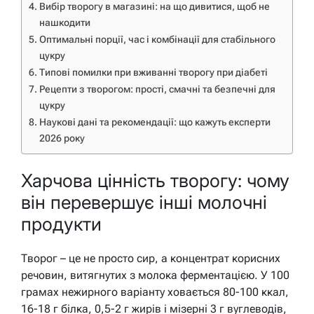
Вибір творогу в магазині: на що дивитися, щоб не
нашкодити
Оптимальні порції, час і комбінації для стабільного
цукру
Типові помилки при вживанні творогу при діабеті
Рецепти з творогом: прості, смачні та безпечні для
цукру
Наукові дані та рекомендації: що кажуть експерти
2026 року
Харчова цінність творогу: чому
він перевершує інші молочні
продукти
Творог – це не просто сир, а концентрат корисних
речовин, витягнутих з молока ферментацією. У 100
грамах нежирного варіанту ховається 80-100 ккал,
16-18 г білка, 0,5-2 г жирів і мізерні 3 г вуглеводів,