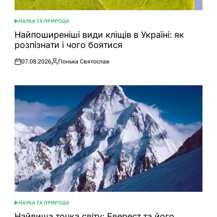
НАУКА ТА ПРИРОДА
ОПУБЛІКУВАТИ
У
Найпоширеніші види кліщів в Україні: як
розпізнати і чого боятися
07.08.2026
Понька Святослав
Оприлюднено
Опубліковано
НАУКА ТА ПРИРОДА
ОПУБЛІКУВАТИ
У
Найвища точка світу: Еверест та його