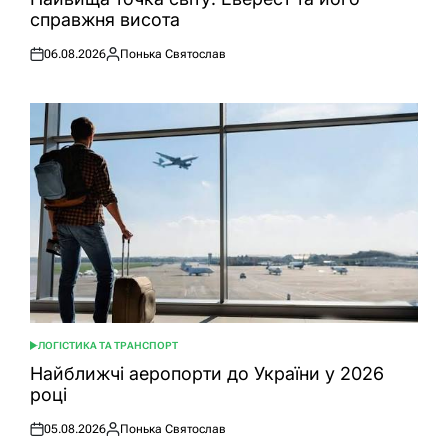
справжня висота
06.08.2026
Понька Святослав
Оприлюднено
Опубліковано
ЛОГІСТИКА ТА ТРАНСПОРТ
ОПУБЛІКУВАТИ
У
Найближчі аеропорти до України у 2026
році
05.08.2026
Понька Святослав
Оприлюднено
Опубліковано