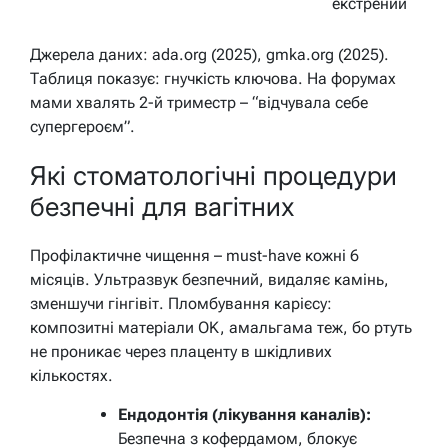
екстрений
Джерела даних: ada.org (2025), gmka.org (2025).
Таблиця показує: гнучкість ключова. На форумах
мами хвалять 2-й триместр – “відчувала себе
супергероєм”.
Які стоматологічні процедури
безпечні для вагітних
Профілактичне чищення – must-have кожні 6
місяців. Ультразвук безпечний, видаляє камінь,
зменшучи гінгівіт. Пломбування карієсу:
композитні матеріали OK, амальгама теж, бо ртуть
не проникає через плаценту в шкідливих
кількостях.
Ендодонтія (лікування каналів):
Безпечна з кофердамом, блокує