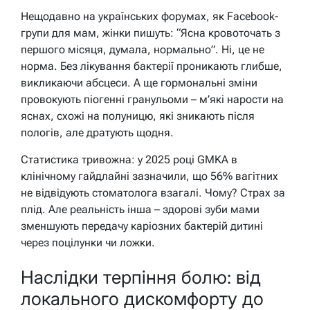
Нещодавно на українських форумах, як Facebook-
групи для мам, жінки пишуть: “Ясна кровоточать з
першого місяця, думала, нормально”. Ні, це не
норма. Без лікування бактерії проникають глибше,
викликаючи абсцеси. А ще гормональні зміни
провокують піогенні гранульоми – м’які нарости на
яснах, схожі на полуницю, які зникають після
пологів, але дратують щодня.
Статистика тривожна: у 2025 році GMKA в
клінічному гайдлайні зазначили, що 56% вагітних
не відвідують стоматолога взагалі. Чому? Страх за
плід. Але реальність інша – здорові зуби мами
зменшують передачу каріозних бактерій дитині
через поцілунки чи ложки.
Наслідки терпіння болю: від
локального дискомфорту до