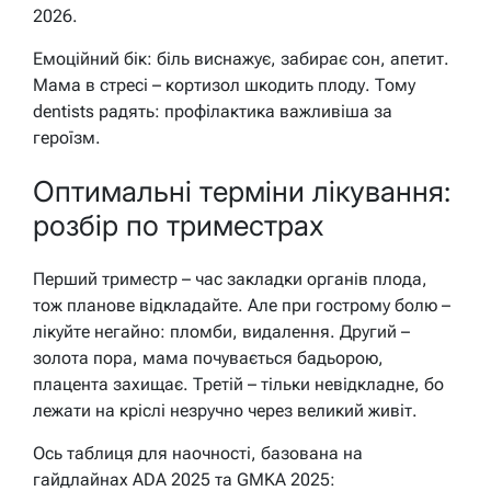
2026.
Емоційний бік: біль виснажує, забирає сон, апетит.
Мама в стресі – кортизол шкодить плоду. Тому
dentists радять: профілактика важливіша за
героїзм.
Оптимальні терміни лікування:
розбір по триместрах
Перший триместр – час закладки органів плода,
тож планове відкладайте. Але при гострому болю –
лікуйте негайно: пломби, видалення. Другий –
золота пора, мама почувається бадьорою,
плацента захищає. Третій – тільки невідкладне, бо
лежати на кріслі незручно через великий живіт.
Ось таблиця для наочності, базована на
гайдлайнах ADA 2025 та GMKA 2025: