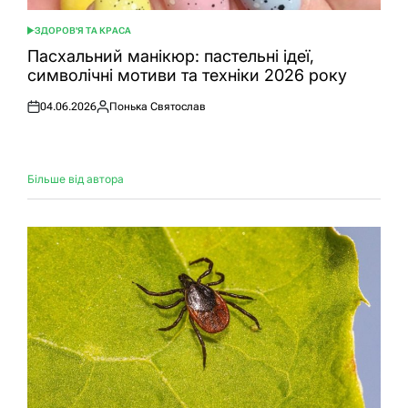
ЗДОРОВ'Я ТА КРАСА
ОПУБЛІКУВАТИ
У
Пасхальний манікюр: пастельні ідеї,
символічні мотиви та техніки 2026 року
04.06.2026
Понька Святослав
Оприлюднено
Опубліковано
Більше від автора