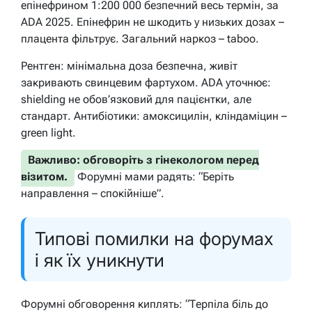
епінефрином 1:200 000 безпечний весь термін, за
ADA 2025. Епінефрин не шкодить у низьких дозах –
плацента фільтрує. Загальний наркоз – taboo.
Рентген: мінімальна доза безпечна, живіт
закривають свинцевим фартухом. ADA уточнює:
shielding не обов’язковий для пацієнтки, але
стандарт. Антибіотики: амоксицилін, кліндаміцин –
green light.
Важливо: обговоріть з гінекологом перед
візитом.
Форумні мами радять: “Беріть
направлення – спокійніше”.
Типові помилки на форумах
і як їх уникнути
Форумні обговорення киплять: “Терпіла біль до