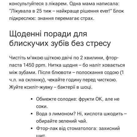
консультуйтеся з лікарем. Одна мама написала:
“Лікувала в 25 тиж – найкраще рішення ever!” Блок
підкреслює: знання перемагає страх.
Щоденні поради для
блискучих зубів без стресу
Чистіть м’якою щіткою двічі по 2 хвилини, фтор-
паста 1450 ppm. Нитка щодня – бо наліт ховається
між зубами. Після блювоти – полоскання содою (1
ч.л. на склянку), чекайте годину перед чисткою.
Жуйте ксиліт-жувку – бактерії в шоці.
Обмежте солодке: фрукти OK, але не
соки.
Вода з лимоном? Ні, кислота шкодить –
обирайте зелений чай.
Фтор-лак від стоматолога: захисний
щит.