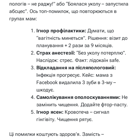
пологів – не раджу!” або “Боялася уколу – запустила
абсцес”. Ось топ-помилок, що повторюються в
групах мам:
Ігнор профілактики:
Думати, що
“вагітність минеться”. Рішення: візит до
планування + 2 рази за 9 місяців.
Страх анестезії:
“Без уколу потерплю”.
Наслідок: стрес. Факт: лідокаїн safe.
Відкладання на післяпологовий:
Інфекція прогресує. Кейс: мама з
Facebook видалила 3 зуби в 3-му –
шкодує.
Самолікування ополоскуваннями:
Не
замінить чищення. Додайте фтор-пасту.
Ігнор ясен:
Кровотеча – сигнал
гінгівіту. Чищення рятує.
Ці помилки коштують здоров’я. Замість –