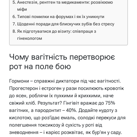
Анестезія, рентген та медикаменти: розвіюємо
міфи
Типові помилки на форумах і як їх уникнути
Щоденні поради для блискучих зубів без стресу
Як підготуватися до візиту: співпраця з
гінекологом
Чому вагітність перетворює
рот на поле бою
Гормони – справжні диктатори під час вагітності.
Прогестерон і естроген у рази посилюють кровотік
до ясен, роблячи їх пухкими й крихкими, наче
свіжий хліб. Результат? Гінгівіт вражає до 75%
вагітних, а пародонтит – 40%. Додайте нудоту з
кислотою, що роз’їдає емаль, солодкі перекуси для
полегшення токсикозу й сухість у роті від
зневоднення – і карієс розквітає, як бур’ян у саду.