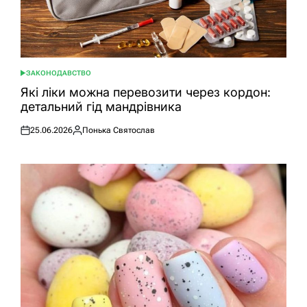
ЗАКОНОДАВСТВО
ОПУБЛІКУВАТИ
У
Які ліки можна перевозити через кордон:
детальний гід мандрівника
25.06.2026
Понька Святослав
Оприлюднено
Опубліковано