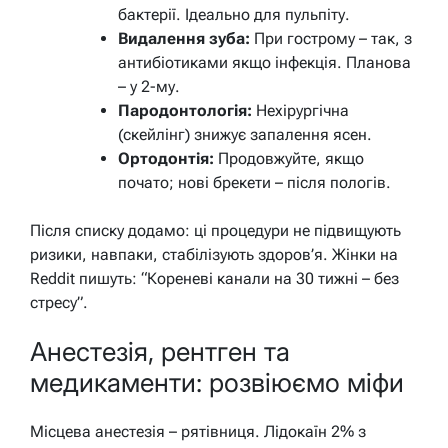
бактерії. Ідеально для пульпіту.
Видалення зуба:
При гострому – так, з
антибіотиками якщо інфекція. Планова
– у 2-му.
Пародонтологія:
Нехірургічна
(скейлінг) знижує запалення ясен.
Ортодонтія:
Продовжуйте, якщо
почато; нові брекети – після пологів.
Після списку додамо: ці процедури не підвищують
ризики, навпаки, стабілізують здоров’я. Жінки на
Reddit пишуть: “Кореневі канали на 30 тижні – без
стресу”.
Анестезія, рентген та
медикаменти: розвіюємо міфи
Місцева анестезія – рятівниця. Лідокаїн 2% з