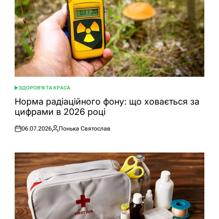
ЗДОРОВ'Я ТА КРАСА
ОПУБЛІКУВАТИ
У
Норма радіаційного фону: що ховається за
цифрами в 2026 році
06.07.2026
Понька Святослав
Оприлюднено
Опубліковано