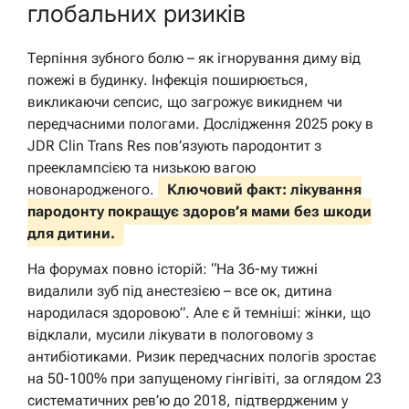
глобальних ризиків
Терпіння зубного болю – як ігнорування диму від
пожежі в будинку. Інфекція поширюється,
викликаючи сепсис, що загрожує викиднем чи
передчасними пологами. Дослідження 2025 року в
JDR Clin Trans Res пов’язують пародонтит з
прееклампсією та низькою вагою
новонародженого.
Ключовий факт: лікування
пародонту покращує здоров’я мами без шкоди
для дитини.
На форумах повно історій: “На 36-му тижні
видалили зуб під анестезією – все ок, дитина
народилася здоровою”. Але є й темніші: жінки, що
відклали, мусили лікувати в пологовому з
антибіотиками. Ризик передчасних пологів зростає
на 50-100% при запущеному гінгівіті, за оглядом 23
систематичних рев’ю до 2018, підтвердженим у