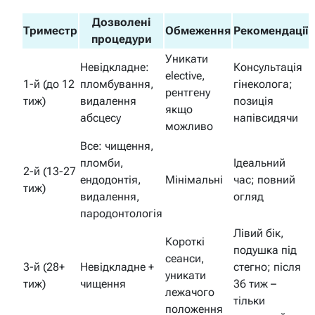
Дозволені
Триместр
Обмеження
Рекомендації
процедури
Уникати
Невідкладне:
Консультація
elective,
1-й (до 12
пломбування,
гінеколога;
рентгену
тиж)
видалення
позиція
якщо
абсцесу
напівсидячи
можливо
Все: чищення,
пломби,
Ідеальний
2-й (13-27
ендодонтія,
Мінімальні
час; повний
тиж)
видалення,
огляд
пародонтологія
Лівий бік,
Короткі
подушка під
сеанси,
3-й (28+
Невідкладне +
стегно; після
уникати
тиж)
чищення
36 тиж –
лежачого
тільки
положення