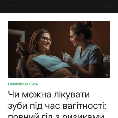
Перейти
до
вмісту
ЗДОРОВ'Я ТА КРАСА
ОПУБЛІКУВАТИ
У
Чи можна лікувати
зуби під час вагітності:
повний гід з ризиками