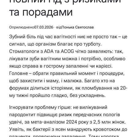
та порадами
Оприлюднено
07.03.2026
від
Понька Святослав
Зубний біль під час вагітності ниє не просто так – це
сигнал, що організм благає про турботу.
Стоматологи з ADA та ACOG чітко заявляють: так,
лікувати зуби вагітним можна і потрібно, особливо
якщо справа в гострому запаленні чи карієсі.
Головне – обрати правильний момент і процедури,
щоб захистити і маму, і малюка. Багато хто на
форумах ділиться історіями, як пломбування на 20-
му тижні пройшло гладко, без ускладнень.
Ігнорувати проблему гірше: не вилікуваний
пародонтит підвищує ризик передчасних пологів
удвічі, за мета-аналізом 2024 року з 2,5 млн жінок.
Уявіть, як бактерії з ясен мандрують кровотоком до
плаценти, провокуючи запалення. Тому коротка