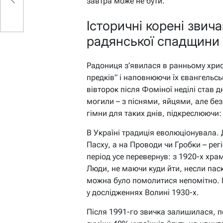
завтра може не бути.
Історичні корені звича
радянської спадщини
Радониця з’явилася в ранньому хрис
предків” і наповнюючи їх євангельськ
вівторок після Фоміної неділі став 
могили – з піснями, яйцями, але бе
гімни для таких днів, підкреслюючи:
В Україні традиція еволюціонувала. 
Пасху, а на Проводи чи Гробки – рег
період усе перевернув: з 1920-х хр
Люди, не маючи куди йти, несли пас
можна було помолитися непомітно. Ц
у дослідженнях Волині 1930-х.
Після 1991-го звичка залишилася, п