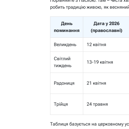
Порівняйте з Пасхою: там – чиста хв
робить традицію живою, як весняни
День
Дата у 2026
поминання
(православні)
Великдень
12 квітня
Світлий
13-19 квітня
тиждень
Радониця
21 квітня
Трійця
24 травня
Таблиця базується на церковному ус