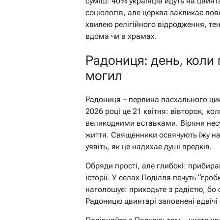
суміш: 40% українців йдуть на цвин
соціологів, але церква закликає пов
хвилею релігійного відродження, те
вдома чи в храмах.
Радониця: день, коли 
могил
Радониця – перлина пасхального цикл
2026 році це 21 квітня: вівторок, кол
великодними вставками. Віряни несу
життя. Священники освячують їжу на
уявіть, як це надихає душі предків.
Обряди прості, але глибокі: прибира
історії. У селах Поділля печуть “гро
наголошує: приходьте з радістю, бо 
Радоницю цвинтарі заповнені вдвічі б