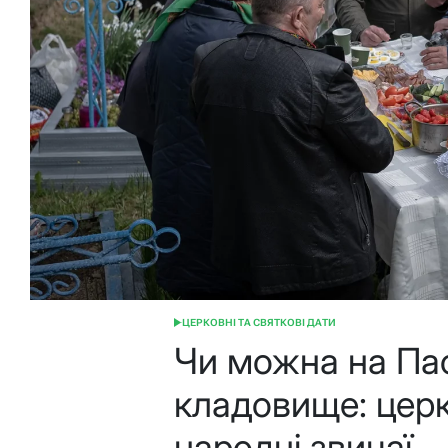
ЦЕРКОВНІ ТА СВЯТКОВІ ДАТИ
ОПУБЛІКУВАТИ
У
Чи можна на Пас
кладовище: церко
народні звичаї