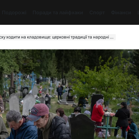
Подорожі
Поради та лайфхаки
Спорт
Фінанси
 ходити на кладовище: церковні традиції та народні звичаї