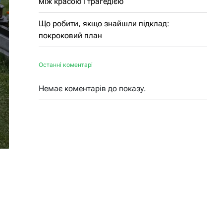
між красою і трагедією
Що робити, якщо знайшли підклад:
покроковий план
Останні коментарі
Немає коментарів до показу.