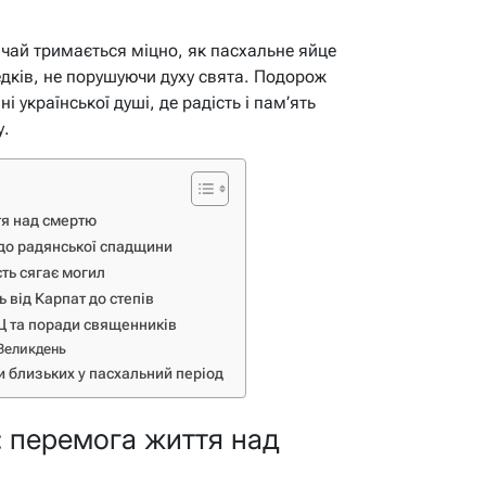
чай тримається міцно, як пасхальне яйце
едків, не порушуючи духу свята. Подорож
і української душі, де радість і пам’ять
у.
тя над смертю
ї до радянської спадщини
сть сягає могил
ь від Карпат до степів
КЦ та поради священників
 Великдень
и близьких у пасхальний період
 перемога життя над