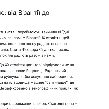
ю: від Візантії до
тиянстві, переймаючи язичницькі “дні
им сенсом. У Візантії, IX століття, цей
днем, коли пасхальну радість несли на
з сліз. Свята Феодора Студитка писала
 покійні радіють разом з нами.
До XX століття цвинтарі відвідували не на
іональні назви Радониці. Радянський
ами руйнували, богослужіння забороняли.
ки на кладовища – єдине “святилище”, де
е зафіксовано в етнографічних працях, як
опри відродження церков. Сьогодні вона –