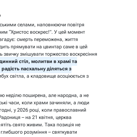
в
нськими селами, наповнюючи повітря
ним “Христос воскрес!”. У цей момент
 нагадує: смерть переможена, життя
дить прямувати на цвинтар саме в цей
ть звичку змішувати торжество воскресіння
динний стіл, молитви в храмі та
 радість пасхальну діляться з
ибух світла, а кладовище асоціюється з
ню неділю поширена, але народна, а не
ькі часи, коли храми зачиняли, а люди
годні, у 2026 році, коли православний
Радониця – на 21 квітня, церква
вятіть свято живим. Така позиція не
 глибшого розуміння – святкувати