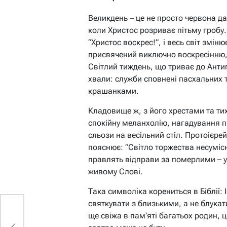
Великдень – це не просто червона да
коли Христос розриває пітьму гробу. 
“Христос воскрес!”, і весь світ змін
присвячений виключно воскресінню,
Світлий тиждень, що триває до Анти
хвали: служби сповнені пасхальних 
крашанками.
Кладовище ж, з його хрестами та ти
спокійну меланхолію, нагадування пр
сльози на весільний стіл. Протоієре
пояснює: “Світло торжества несуміс
правлять відправи за померлими – 
живому Слові.
Така символіка корениться в Біблії: 
святкувати з близькими, а не блукат
ще свіжа в пам’яті багатьох родин, ц