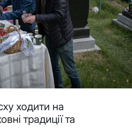
ху ходити на
вні традиції та