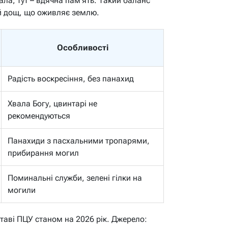
ала, тут – вдячна пам’ять. Такий баланс
й дощ, що оживляє землю.
Особливості
Радість воскресіння, без панахид
Хвала Богу, цвинтарі не
рекомендуються
Панахиди з пасхальними тропарями,
прибирання могил
Поминальні служби, зелені гілки на
могили
таві ПЦУ станом на 2026 рік. Джерело: