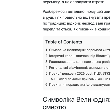
перемогу, а не оплакувати втрати.
Розберемося детально, чому цей зви
в руці, і як правильно вшанувати пр
по традиціях відкриє несподівані гран
переплітаються, як писанки в кошик
Table of Contents
Символіка Великодня: перемога жит
Історичні корені звичаю: від Візанті
Радониця: день, коли пасхальна раді
Регіональні відмінності: як поминают
Позиції церков у 2026 році: ПЦУ, УГ
Типові помилки при поминанні на
Практичні поради: як гідно вшануват
Символіка Великодня:
смертю