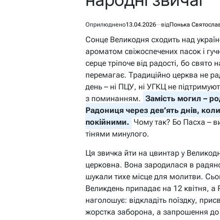
Оприлюднено
13.04.2026
від
Понька Святосла
Сонце Великодня сходить над украї
ароматом свіжоспечених пасок і гуч
серце тріпоче від радості, бо свято
перемагає. Традиційно церква не ра
день – ні ПЦУ, ні УГКЦ не підтримую
з поминанням.
Замість могил – ро
Радониця через дев’ять днів, коли
покійними.
Чому так? Бо Пасха – в
тінями минулого.
Ця звичка йти на цвинтар у Великод
церковна. Вона зародилася в радянс
шукали тихе місце для молитви. Сьо
Великдень припадає на 12 квітня, а 
наголошує: відкладіть поїздку, прис
жорстка заборона, а запрошення до