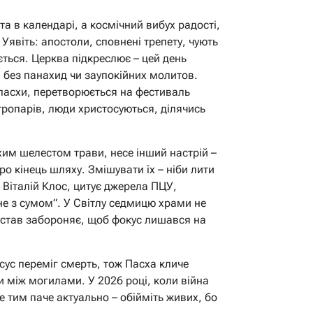
та в календарі, а космічний вибух радості,
Уявіть: апостоли, сповнені трепету, чують
юється. Церква підкреслює – цей день
 без панахид чи заупокійних молитов.
пасхи, перетворюється на фестиваль
тропарів, люди христосуються, ділячись
хим шелестом трави, несе інший настрій –
о кінець шляху. Змішувати їх – ніби лити
й Віталій Клос, цитує джерела ПЦУ,
не з сумом”. У Світлу седмицю храми не
устав забороняє, щоб фокус лишався на
Ісус переміг смерть, тож Пасха кличе
и між могилами. У 2026 році, коли війна
е тим паче актуально – обійміть живих, бо