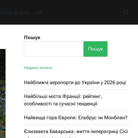
Цікаві факти
UK
Пошук
Пошук
Недавні записи
Найближчі аеропорти до України у 2026 році
Найбільші міста Франції: рейтинг,
особливості та сучасні тенденції
Найвища гора Європи: Ельбрус чи Монблан?
Єлизавета Баварська: життя імператриці Сісі