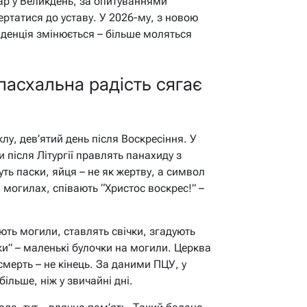
тар у Великдень, за опитуваннями
ертатися до уставу. У 2026-му, з новою
нденція змінюється – більше моляться
пасхальна радість сягає
у, дев’ятий день після Воскресіння. У
и після Літургії правлять панахиду з
ть паски, яйця – не як жертву, а символ
 могилах, співають “Христос воскрес!” –
ють могили, ставлять свічки, згадують
бки” – маленькі булочки на могили. Церква
смерть – не кінець. За даними ПЦУ, у
ільше, ніж у звичайні дні.