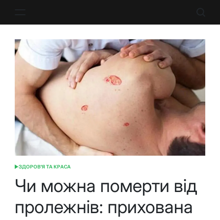
Перейти
до
вмісту
ЗДОРОВ'Я ТА КРАСА
ОПУБЛІКУВАТИ
У
Чи можна померти від
пролежнів: прихована