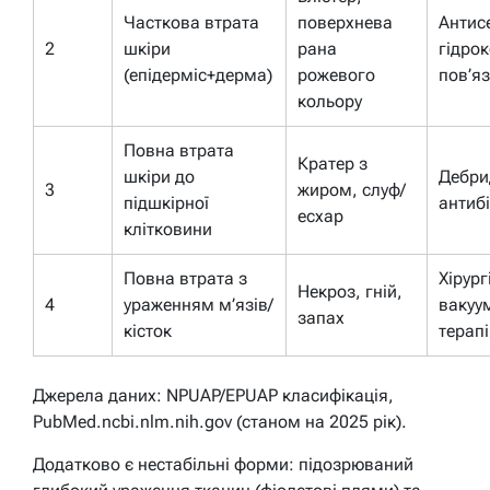
Часткова втрата
поверхнева
Антис
2
шкіри
рана
гідрок
(епідерміс+дерма)
рожевого
пов’я
кольору
Повна втрата
Кратер з
шкіри до
Дебри
3
жиром, слуф/
підшкірної
антиб
есхар
клітковини
Повна втрата з
Хірург
Некроз, гній,
4
ураженням м’язів/
вакуу
запах
кісток
терап
Джерела даних: NPUAP/EPUAP класифікація,
PubMed.ncbi.nlm.nih.gov (станом на 2025 рік).
Додатково є нестабільні форми: підозрюваний