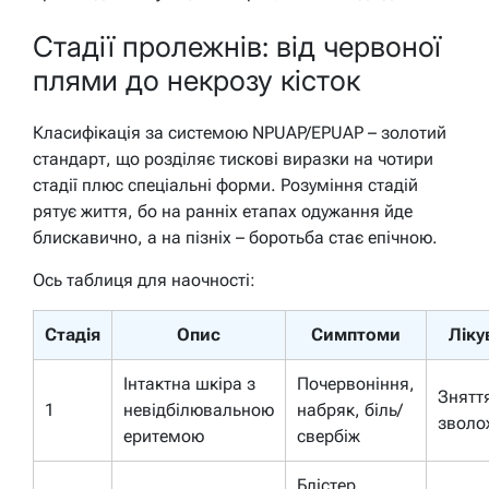
Стадії пролежнів: від червоної
плями до некрозу кісток
Класифікація за системою NPUAP/EPUAP – золотий
стандарт, що розділяє тискові виразки на чотири
стадії плюс спеціальні форми. Розуміння стадій
рятує життя, бо на ранніх етапах одужання йде
блискавично, а на пізніх – боротьба стає епічною.
Ось таблиця для наочності:
Стадія
Опис
Симптоми
Ліку
Інтактна шкіра з
Почервоніння,
Зняття
1
невідбілювальною
набряк, біль/
зволо
еритемою
свербіж
Блістер,