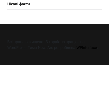
Цікаві факти
Всі права захищено. З гордістю працює на
WordPress. Тема NewsArc розроблена
WPInterface
.