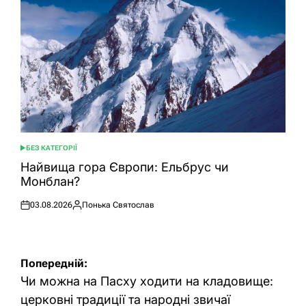
БЕЗ КАТЕГОРІЇ
ОПУБЛІКУВАТИ
У
Найвища гора Європи: Ельбрус чи
Монблан?
03.08.2026
Понька Святослав
Оприлюднено
Опубліковано
Навігація
Попередній:
записів
Чи можна на Пасху ходити на кладовище:
церковні традиції та народні звичаї