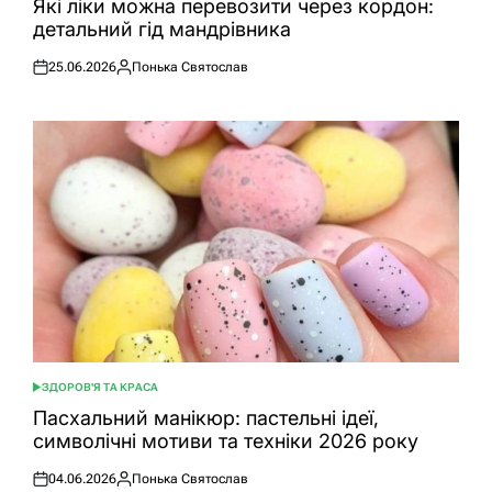
Які ліки можна перевозити через кордон:
детальний гід мандрівника
25.06.2026
Понька Святослав
Оприлюднено
Опубліковано
ЗДОРОВ'Я ТА КРАСА
ОПУБЛІКУВАТИ
У
Пасхальний манікюр: пастельні ідеї,
символічні мотиви та техніки 2026 року
04.06.2026
Понька Святослав
Оприлюднено
Опубліковано