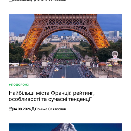
Оприлюднено
Опубліковано
ПОДОРОЖІ
ОПУБЛІКУВАТИ
У
Найбільші міста Франції: рейтинг,
особливості та сучасні тенденції
04.08.2026
Понька Святослав
Оприлюднено
Опубліковано