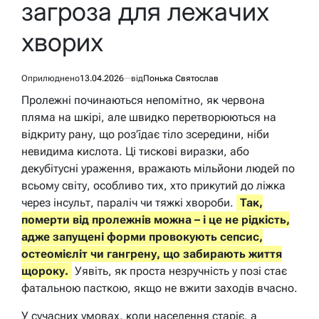
загроза для лежачих
хворих
Оприлюднено
13.04.2026
від
Понька Святослав
Пролежні починаються непомітно, як червона
пляма на шкірі, але швидко перетворюються на
відкриту рану, що роз’їдає тіло зсередини, ніби
невидима кислота. Ці тискові виразки, або
декубітусні ураження, вражають мільйони людей по
всьому світу, особливо тих, хто прикутий до ліжка
через інсульт, параліч чи тяжкі хвороби.
Так,
померти від пролежнів можна – і це не рідкість,
адже запущені форми провокують сепсис,
остеомієліт чи гангрену, що забирають життя
щороку.
Уявіть, як проста незручність у позі стає
фатальною пасткою, якщо не вжити заходів вчасно.
У сучасних умовах, коли населення старіє, а