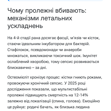
Чому пролежні вбивають:
механізми летальних
ускладнень
На 4-й стадії рана досягає фасції, м’язів чи кісток,
стаючи ідеальним інкубатором для бактерій.
Стафілокок, псевдомонади чи анаероби
множаться, викликаючи токсичний шок. Імунітет
ослаблений хворобою, тому сепсис розвивається
блискавично – за дні.
Остеомієліт хронізує процес: кістки гниють роками,
провокуючи хронічний сепсис. У 2025 році
дослідження показали, що мультистабільні
пролежні підвищують смертність на 12-14%
залежно від локалізації (спина, голова). Емоційно
це руйнує: родичі бачать, як близька людина