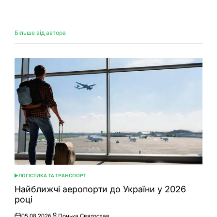
Більше від автора
ЛОГІСТИКА ТА ТРАНСПОРТ
ОПУБЛІКУВАТИ
У
Найближчі аеропорти до України у 2026
році
05.08.2026
Понька Святослав