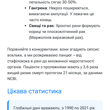
летальність сягає 30-50%.
Гангрена
: Некроз поширюється,
вимагаючи ампутації. У лежачих це
часто кінець.
Свищі та рак
: Хронічні рани формують
нориці чи плоскоклітинний рак
(Маржолінів виразковий рак).
Порівняйте з конкурентами: вони згадують сепсис
вскльки, а ми розкриваємо ланцюг – від
стафілокока в рані до множинної недостатності
органів. Пацієнти з пролежнями мають у 3,6 раза
вищий ризик смерті протягом 21 місяця, за даними
NCBI.
Цікава статистика
Глобальні дані вражають: з 1990 по 2021 рік