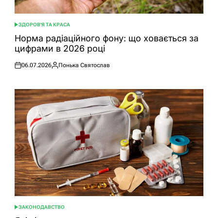
ЗДОРОВ'Я ТА КРАСА
ОПУБЛІКУВАТИ
У
Норма радіаційного фону: що ховається за
цифрами в 2026 році
06.07.2026
Понька Святослав
Оприлюднено
Опубліковано
ЗАКОНОДАВСТВО
ОПУБЛІКУВАТИ
У