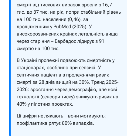
смерті від тискових виразок зросли з 16,7
тис. до 37 тис. на рік, попри стабільний рівень
на 100 тис. населення (0,46), за
дослідженням у PubMed (2025). У
високорозвинених країнах летальність вища
через старіння – Барбадос лідирує з 91
смертю на 100 тис.
В Україні пролежні подвоюють смертність у
стаціонарах, особливо при сепсисі. У
септичних пацієнтів з пролежнями ризик
смерті за 28 днів вищий на 30%. Тренд 2025-
2026: зростання через демографію, але нові
технології (сенсори тиску) знижують ризик на
40% у пілотних проектах.
Ці цифри не лякають – вони мотивують:
профілактика рятує 80% випадків.