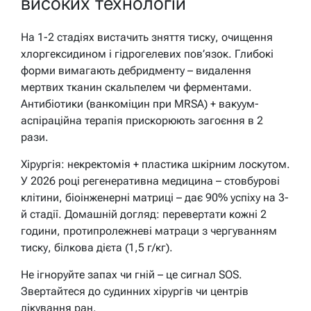
високих технологій
На 1-2 стадіях вистачить зняття тиску, очищення
хлоргексидином і гідрогелевих пов’язок. Глибокі
форми вимагають дебридменту – видалення
мертвих тканин скальпелем чи ферментами.
Антибіотики (ванкоміцин при MRSA) + вакуум-
аспіраційна терапія прискорюють загоєння в 2
рази.
Хірургія: некректомія + пластика шкірним лоскутом.
У 2026 році регенеративна медицина – стовбурові
клітини, біоінженерні матриці – дає 90% успіху на 3-
й стадії. Домашній догляд: перевертати кожні 2
години, протипролежневі матраци з чергуванням
тиску, білкова дієта (1,5 г/кг).
Не ігноруйте запах чи гній – це сигнал SOS.
Звертайтеся до судинних хірургів чи центрів
лікування ран.