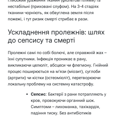
глибокий ураження тканин (фіолетові плями) та
нестабільні (приховані слуфом). На 3-4 стадіях
тканини чорніють, як обвуглена земля після
пожежі, і тут ризик смерті стрибає в рази.
Ускладнення пролежнів: шлях
до сепсису та смерті
Пролежні самі по собі болючі, але справжній жах –
їхні супутники. Інфекція проникає в рану,
викликаючи целюліт, абсцеси чи флегмону. Гнійний
процес поширюється на м’язи (міозит), суглоби
(артрити) чи кістки (остеомієліт), перетворюючи
локальну проблему на системну катастрофу.
Сепсис
: Бактерії з рани потрапляють у
кров, провокуючи органний шок.
Симптоми – лихоманка, тахікардія,
падіння тиску. Без антибіотиків