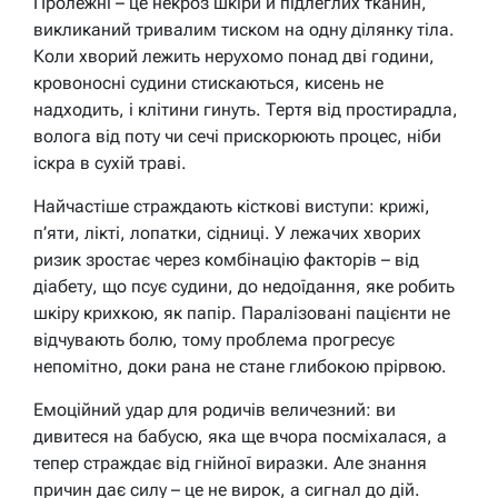
Пролежні – це некроз шкіри й підлеглих тканин,
викликаний тривалим тиском на одну ділянку тіла.
Коли хворий лежить нерухомо понад дві години,
кровоносні судини стискаються, кисень не
надходить, і клітини гинуть. Тертя від простирадла,
волога від поту чи сечі прискорюють процес, ніби
іскра в сухій траві.
Найчастіше страждають кісткові виступи: крижі,
п’яти, лікті, лопатки, сідниці. У лежачих хворих
ризик зростає через комбінацію факторів – від
діабету, що псує судини, до недоїдання, яке робить
шкіру крихкою, як папір. Паралізовані пацієнти не
відчувають болю, тому проблема прогресує
непомітно, доки рана не стане глибокою прірвою.
Емоційний удар для родичів величезний: ви
дивитеся на бабусю, яка ще вчора посміхалася, а
тепер страждає від гнійної виразки. Але знання
причин дає силу – це не вирок, а сигнал до дій.