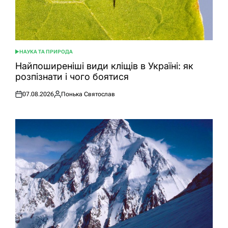
НАУКА ТА ПРИРОДА
ОПУБЛІКУВАТИ
У
Найпоширеніші види кліщів в Україні: як
розпізнати і чого боятися
07.08.2026
Понька Святослав
Оприлюднено
Опубліковано