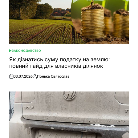
ЗАКОНОДАВСТВО
ОПУБЛІКУВАТИ
У
Як дізнатись суму податку на землю:
повний гайд для власників ділянок
03.07.2026
Понька Святослав
Оприлюднено
Опубліковано