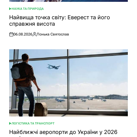
НАУКА ТА ПРИРОДА
ОПУБЛІКУВАТИ
У
Найвища точка світу: Еверест та його
справжня висота
06.08.2026
Понька Святослав
Оприлюднено
Опубліковано
ЛОГІСТИКА ТА ТРАНСПОРТ
ОПУБЛІКУВАТИ
У
Найближчі аеропорти до України у 2026