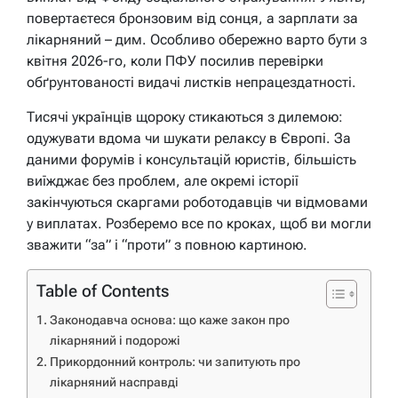
повертаєтеся бронзовим від сонця, а зарплати за
лікарняний – дим. Особливо обережно варто бути з
квітня 2026-го, коли ПФУ посилив перевірки
обґрунтованості видачі листків непрацездатності.
Тисячі українців щороку стикаються з дилемою:
одужувати вдома чи шукати релаксу в Європі. За
даними форумів і консультацій юристів, більшість
виїжджає без проблем, але окремі історії
закінчуються скаргами роботодавців чи відмовами
у виплатах. Розберемо все по кроках, щоб ви могли
зважити “за” і “проти” з повною картиною.
Table of Contents
Законодавча основа: що каже закон про
лікарняний і подорожі
Прикордонний контроль: чи запитують про
лікарняний насправді