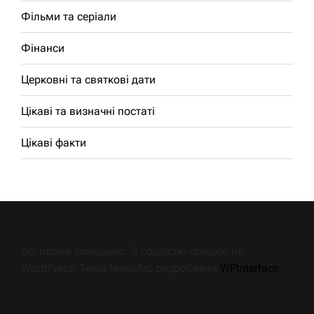
Фільми та серіали
Фінанси
Церковні та святкові дати
Цікаві та визначні постаті
Цікаві факти
Всі права захищено. З гордістю працює на
WordPress. Тема NewsArc розроблена
WPInterface
.