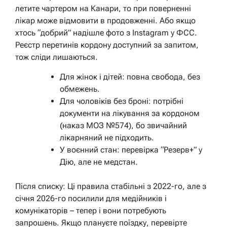
летите чартером на Канари, то при поверненні
лікар може відмовити в продовженні. Або якщо
хтось “добрий” надішле фото з Instagram у ФСС.
Реєстр перетинів кордону доступний за запитом,
тож сліди лишаються.
Для жінок і дітей: повна свобода, без
обмежень.
Для чоловіків без броні: потрібні
документи на лікування за кордоном
(наказ МОЗ №574), бо звичайний
лікарняний не підходить.
У воєнний стан: перевірка “Резерв+” у
Дію, але не медстан.
Після списку: Ці правила стабільні з 2022-го, але з
січня 2026-го посилили для медійників і
комунікаторів – тепер і вони потребують
запрошень. Якщо плануєте поїздку, перевірте