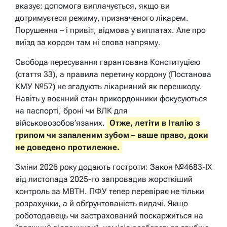
вказує: допомога виплачується, якщо ви
дотримуєтеся режиму, призначеного лікарем.
Порушення – і привіт, відмова у виплатах. Але про
виїзд за кордон там ні слова напряму.
Свобода пересування гарантована Конституцією
(стаття 33), а правила перетину кордону (Постанова
КМУ №57) не згадують лікарняний як перешкоду.
Навіть у воєнний стан прикордонники фокусуються
на паспорті, броні чи ВЛК для
військовозобов’язаних.
Отже, летіти в Італію з
грипом чи запаленим зубом – ваше право, доки
не доведено протилежне.
Зміни 2026 року додають гостроти: Закон №4683-IX
від листопада 2025-го запровадив жорсткіший
контроль за МВТН. ПФУ тепер перевіряє не тільки
розрахунки, а й обґрунтованість видачі. Якщо
роботодавець чи застрахований поскаржиться на