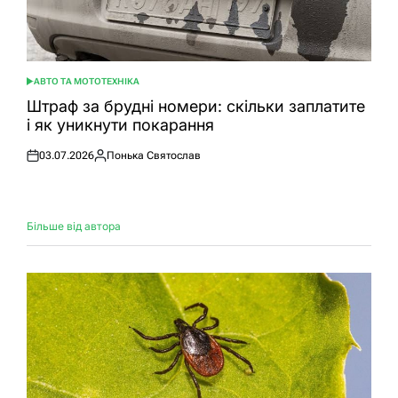
АВТО ТА МОТОТЕХНІКА
ОПУБЛІКУВАТИ
У
Штраф за брудні номери: скільки заплатите
і як уникнути покарання
03.07.2026
Понька Святослав
Оприлюднено
Опубліковано
Більше від автора