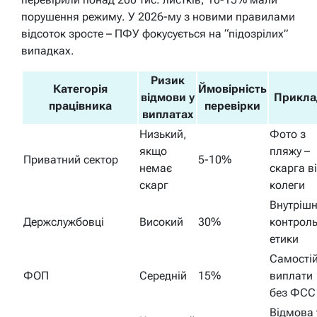
порушення режиму. У 2026-му з новими правилами
відсоток зросте – ПФУ фокусується на “підозрілих”
випадках.
Ризик
Категорія
Ймовірність
відмови у
Прикла
працівника
перевірки
виплатах
Низький,
Фото з
якщо
пляжу –
Приватний сектор
5-10%
немає
скарга в
скарг
колеги
Внутрішн
Держслужбовці
Високий
30%
контрол
етики
Самостій
ФОП
Середній
15%
виплати
без ФСС
Відмова 