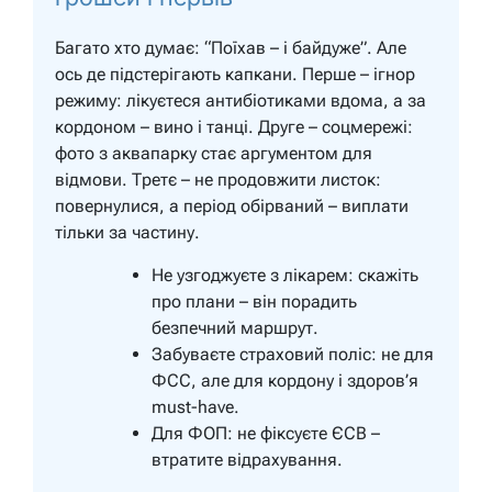
Багато хто думає: “Поїхав – і байдуже”. Але
ось де підстерігають капкани. Перше – ігнор
режиму: лікуєтеся антибіотиками вдома, а за
кордоном – вино і танці. Друге – соцмережі:
фото з аквапарку стає аргументом для
відмови. Третє – не продовжити листок:
повернулися, а період обірваний – виплати
тільки за частину.
Не узгоджуєте з лікарем: скажіть
про плани – він порадить
безпечний маршрут.
Забуваєте страховий поліс: не для
ФСС, але для кордону і здоров’я
must-have.
Для ФОП: не фіксуєте ЄСВ –
втратите відрахування.