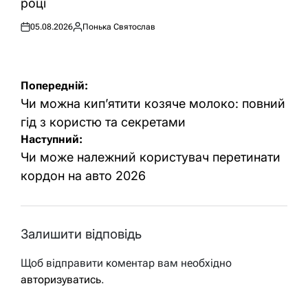
році
05.08.2026
Понька Святослав
Оприлюднено
Опубліковано
Навігація
Попередній:
записів
Чи можна кип’ятити козяче молоко: повний
гід з користю та секретами
Наступний:
Чи може належний користувач перетинати
кордон на авто 2026
Залишити відповідь
Щоб відправити коментар вам необхідно
авторизуватись
.