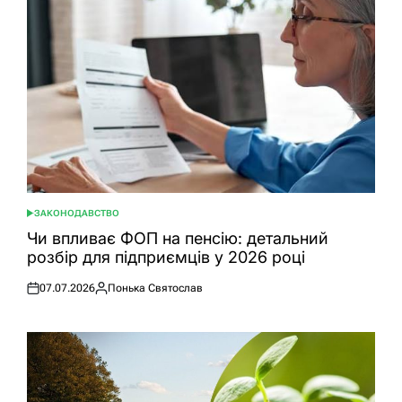
ЗАКОНОДАВСТВО
ОПУБЛІКУВАТИ
У
Чи впливає ФОП на пенсію: детальний
розбір для підприємців у 2026 році
07.07.2026
Понька Святослав
Оприлюднено
Опубліковано