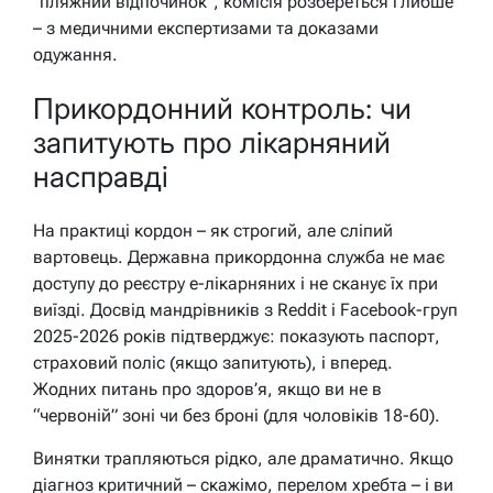
“пляжний відпочинок”, комісія розбереться глибше
– з медичними експертизами та доказами
одужання.
Прикордонний контроль: чи
запитують про лікарняний
насправді
На практиці кордон – як строгий, але сліпий
вартовець. Державна прикордонна служба не має
доступу до реєстру е-лікарняних і не сканує їх при
виїзді. Досвід мандрівників з Reddit і Facebook-груп
2025-2026 років підтверджує: показують паспорт,
страховий поліс (якщо запитують), і вперед.
Жодних питань про здоров’я, якщо ви не в
“червоній” зоні чи без броні (для чоловіків 18-60).
Винятки трапляються рідко, але драматично. Якщо
діагноз критичний – скажімо, перелом хребта – і ви