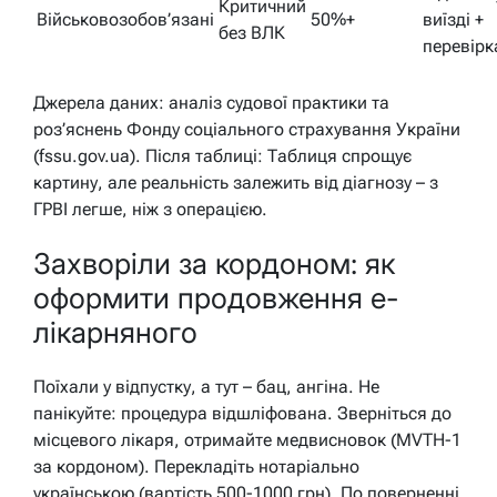
Критичний
Військовозобов’язані
50%+
виїзді +
без ВЛК
перевірк
Джерела даних: аналіз судової практики та
роз’яснень Фонду соціального страхування України
(fssu.gov.ua). Після таблиці: Таблиця спрощує
картину, але реальність залежить від діагнозу – з
ГРВІ легше, ніж з операцією.
Захворіли за кордоном: як
оформити продовження е-
лікарняного
Поїхали у відпустку, а тут – бац, ангіна. Не
панікуйте: процедура відшліфована. Зверніться до
місцевого лікаря, отримайте медвисновок (MVТН-1
за кордоном). Перекладіть нотаріально
українською (вартість 500-1000 грн). По поверненні