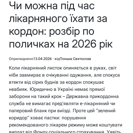
У
Чи можна під час
лікарняного їхати за
кордон: розбір по
поличках на 2026 рік
Оприлюднено
13.04.2026
від
Понька Святослав
Коли лікарняний листок опиняється в руках, світ
ніби завмирає в очікуванні одужання, але спокуса
втекти від сірих буднів за кордон спокушає
неабияк. Юридично в Україні немає прямої
заборони на такий крок – Державна прикордонна
служба не вимагає пред’являти е-лікарняний чи
паперовий бланк при виїзді. Проте цей “зелений
коридор” ховає пастки: порушення
рекомендованого лікарем режиму може коштувати
виплат від Фонду соціального страхування. Уявіть,