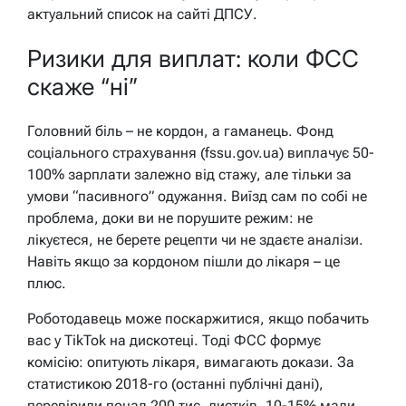
актуальний список на сайті ДПСУ.
Ризики для виплат: коли ФСС
скаже “ні”
Головний біль – не кордон, а гаманець. Фонд
соціального страхування (fssu.gov.ua) виплачує 50-
100% зарплати залежно від стажу, але тільки за
умови “пасивного” одужання. Виїзд сам по собі не
проблема, доки ви не порушите режим: не
лікуєтеся, не берете рецепти чи не здаєте аналізи.
Навіть якщо за кордоном пішли до лікаря – це
плюс.
Роботодавець може поскаржитися, якщо побачить
вас у TikTok на дискотеці. Тоді ФСС формує
комісію: опитують лікаря, вимагають докази. За
статистикою 2018-го (останні публічні дані),
перевірили понад 200 тис. листків, 10-15% мали