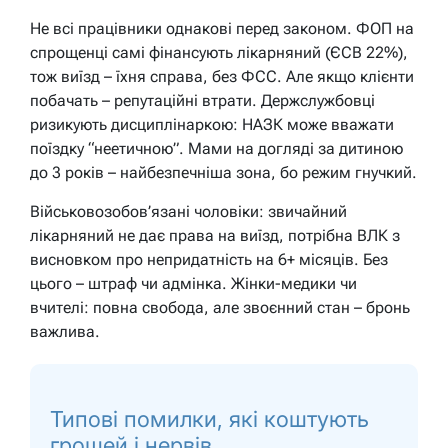
Не всі працівники однакові перед законом. ФОП на
спрощенці самі фінансують лікарняний (ЄСВ 22%),
тож виїзд – їхня справа, без ФСС. Але якщо клієнти
побачать – репутаційні втрати. Держслужбовці
ризикують дисциплінаркою: НАЗК може вважати
поїздку “неетичною”. Мами на догляді за дитиною
до 3 років – найбезпечніша зона, бо режим гнучкий.
Військовозобов’язані чоловіки: звичайний
лікарняний не дає права на виїзд, потрібна ВЛК з
висновком про непридатність на 6+ місяців. Без
цього – штраф чи адмінка. Жінки-медики чи
вчителі: повна свобода, але звоєнний стан – бронь
важлива.
Типові помилки, які коштують
грошей і нервів