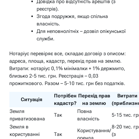
Довідка про відсутність арештів (з
реєстрів).
Згода подружжя, якщо спільна
власність.
Для неповнолітніх – дозвіл опікунської
служби.
Нотаріус перевіряє все, складає договір з описом:
адреса, площа, кадастр, перехід прав на землю.
Витрати: нотаріус 0,1% мінімалки + 1% держмито,
близько 2-5 тис. грн. Реєстрація – 0,03
прожиткового. Разом – 5-10 тис. грн без податків.
Потрібен
Перехід прав
Витрати
Ситуація
кадастр?
на землю
(приблизн
Земля
Повна
Так
5-15 тис. гр
приватизована
власність
Земля в
8-20 тис. гр
Користування/
користуванні
Так
(з
оренда