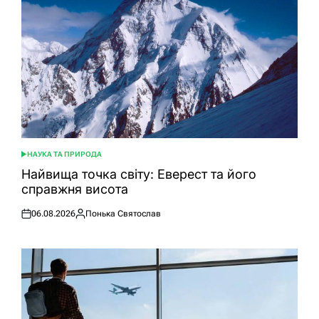
НАУКА ТА ПРИРОДА
ОПУБЛІКУВАТИ
У
Найвища точка світу: Еверест та його
справжня висота
06.08.2026
Понька Святослав
Оприлюднено
Опубліковано