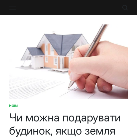
Перейти
до
вмісту
ДІМ
ОПУБЛІКУВАТИ
У
Чи можна подарувати
будинок, якщо земля