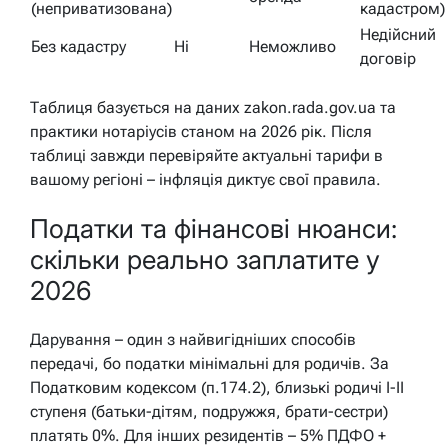
(неприватизована)
кадастром)
Недійсний
Без кадастру
Ні
Неможливо
договір
Таблиця базується на даних zakon.rada.gov.ua та
практики нотаріусів станом на 2026 рік. Після
таблиці завжди перевіряйте актуальні тарифи в
вашому регіоні – інфляція диктує свої правила.
Податки та фінансові нюанси:
скільки реально заплатите у
2026
Дарування – один з найвигідніших способів
передачі, бо податки мінімальні для родичів. За
Податковим кодексом (п.174.2), близькі родичі І-ІІ
ступеня (батьки-дітям, подружжя, брати-сестри)
платять 0%. Для інших резидентів – 5% ПДФО +