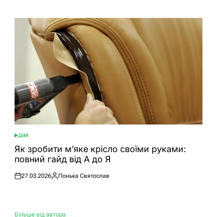
ДІМ
ОПУБЛІКУВАТИ
У
Як зробити м’яке крісло своїми руками:
повний гайд від А до Я
27.03.2026
Понька Святослав
Оприлюднено
Опубліковано
Більше від автора