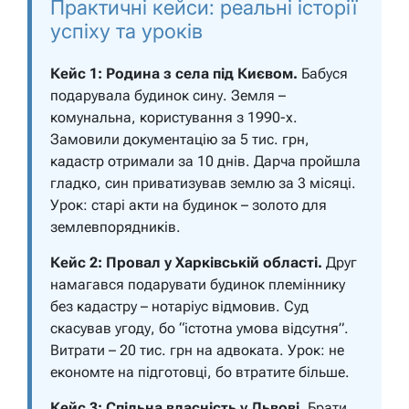
Практичні кейси: реальні історії
успіху та уроків
Кейс 1: Родина з села під Києвом.
Бабуся
подарувала будинок сину. Земля –
комунальна, користування з 1990-х.
Замовили документацію за 5 тис. грн,
кадастр отримали за 10 днів. Дарча пройшла
гладко, син приватизував землю за 3 місяці.
Урок: старі акти на будинок – золото для
землевпорядників.
Кейс 2: Провал у Харківській області.
Друг
намагався подарувати будинок племіннику
без кадастру – нотаріус відмовив. Суд
скасував угоду, бо “істотна умова відсутня”.
Витрати – 20 тис. грн на адвоката. Урок: не
економте на підготовці, бо втратите більше.
Кейс 3: Спільна власність у Львові.
Брати