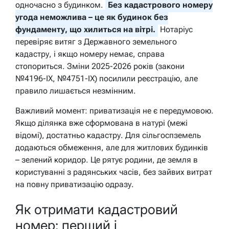
одночасно з будинком.
Без кадастрового номеру
угода неможлива – це як будинок без
фундаменту, що хилиться на вітрі.
Нотаріус
перевіряє витяг з Державного земельного
кадастру, і якщо номеру немає, справа
стопориться. Зміни 2025-2026 років (закони
№4196-IX, №4751-IX) посилили реєстрацію, але
правило лишається незмінним.
Важливий момент: приватизація не є передумовою.
Якщо ділянка вже сформована в натурі (межі
відомі), достатньо кадастру. Для сільгоспземель
додаються обмеження, але для житлових будинків
– зелений коридор. Це рятує родини, де земля в
користуванні з радянських часів, без зайвих витрат
на повну приватизацію одразу.
Як отримати кадастровий
номер: перший і