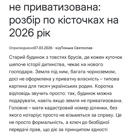
не приватизована:
розбір по кісточках на
2026 рік
Оприлюднено
07.03.2026
від
Понька Святослав
Старий будинок з товстих брусів, де кожен куточок
шепоче історії дитинства, чекає на нового
господаря. Земля під ним, багата чорноземом,
досі не оформлена у приватну власність – типова
картина для тисяч українських родин. Коротка
відповідь звучить просто: так, будинок можна
подарувати, навіть якщо земля не приватизована.
Головне – мати кадастровий номер ділянки, без
якого нотаріус просто не візьметься за справу. Це
не просто формальність, а ключ до безбідної
передачі прав, що діє за принципом єдності