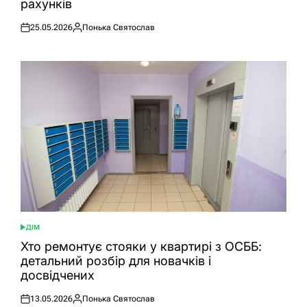
рахунків
25.05.2026
Понька Святослав
Оприлюднено
Опубліковано
ДІМ
ОПУБЛІКУВАТИ
У
Хто ремонтує стояки у квартирі з ОСББ:
детальний розбір для новачків і
досвідчених
13.05.2026
Понька Святослав
Оприлюднено
Опубліковано