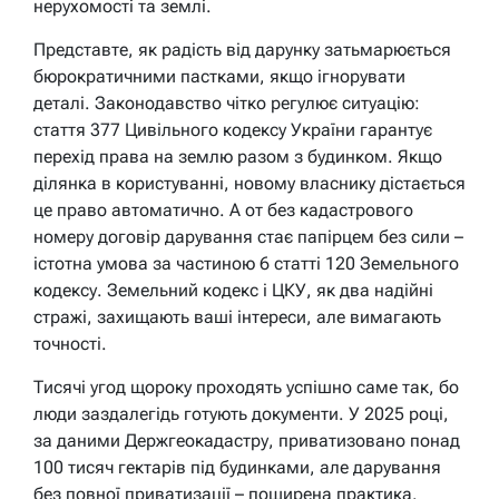
нерухомості та землі.
Представте, як радість від дарунку затьмарюється
бюрократичними пастками, якщо ігнорувати
деталі. Законодавство чітко регулює ситуацію:
стаття 377 Цивільного кодексу України гарантує
перехід права на землю разом з будинком. Якщо
ділянка в користуванні, новому власнику дістається
це право автоматично. А от без кадастрового
номеру договір дарування стає папірцем без сили –
істотна умова за частиною 6 статті 120 Земельного
кодексу. Земельний кодекс і ЦКУ, як два надійні
стражі, захищають ваші інтереси, але вимагають
точності.
Тисячі угод щороку проходять успішно саме так, бо
люди заздалегідь готують документи. У 2025 році,
за даними Держгеокадастру, приватизовано понад
100 тисяч гектарів під будинками, але дарування
без повної приватизації – поширена практика.