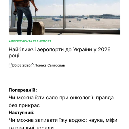
ЛОГІСТИКА ТА ТРАНСПОРТ
ОПУБЛІКУВАТИ
У
Найближчі аеропорти до України у 2026
році
05.08.2026
Понька Святослав
Оприлюднено
Опубліковано
Навігація
Попередній:
записів
Чи можна їсти сало при онкології: правда
без прикрас
Наступний:
Чи можна запивати їжу водою: наука, міфи
та реальні поради