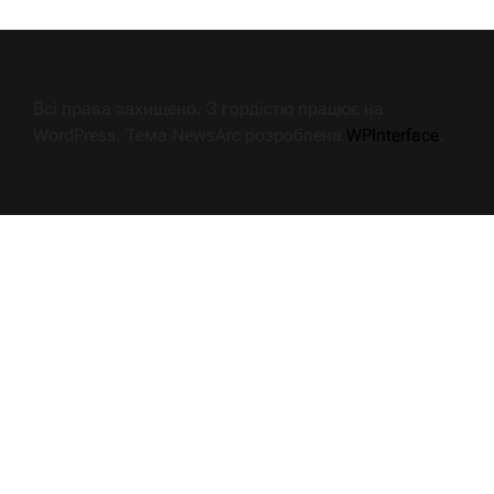
Всі права захищено. З гордістю працює на
WordPress. Тема NewsArc розроблена
WPInterface
.