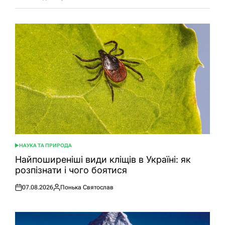
НАУКА ТА ПРИРОДА
ОПУБЛІКУВАТИ
У
Найпоширеніші види кліщів в Україні: як
розпізнати і чого боятися
07.08.2026
Понька Святослав
Оприлюднено
Опубліковано