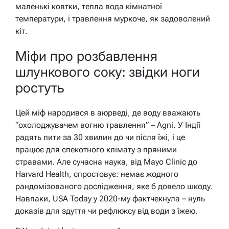
маленькі ковтки, тепла вода кімнатної
температури, і травлення муркоче, як задоволений
кіт.
Міфи про розбавлення
шлункового соку: звідки ноги
ростуть
Цей міф народився в аюрведі, де воду вважають
“охолоджувачем вогню травлення” – Agni. У Індії
радять пити за 30 хвилин до чи після їжі, і це
працює для спекотного клімату з пряними
стравами. Але сучасна наука, від Mayo Clinic до
Harvard Health, спростовує: немає жодного
рандомізованого дослідження, яке б довело шкоду.
Навпаки, USA Today у 2020-му фактчекнула – нуль
доказів для здуття чи рефлюксу від води з їжею.