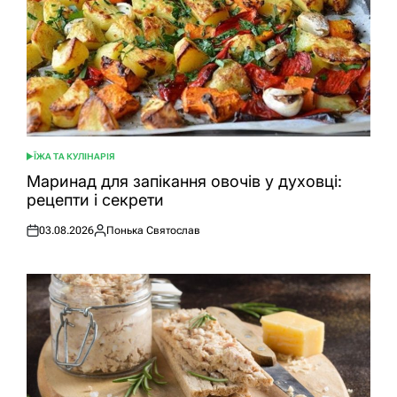
ЇЖА ТА КУЛІНАРІЯ
ОПУБЛІКУВАТИ
У
Маринад для запікання овочів у духовці:
рецепти і секрети
03.08.2026
Понька Святослав
Оприлюднено
Опубліковано