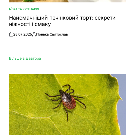
ЇЖА ТА КУЛІНАРІЯ
ОПУБЛІКУВАТИ
У
Найсмачніший печінковий торт: секрети
ніжності і смаку
28.07.2026
Понька Святослав
Оприлюднено
Опубліковано
Більше від автора