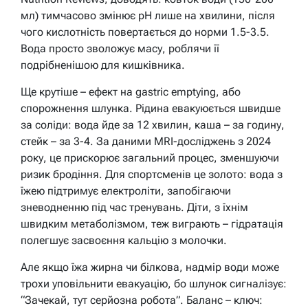
мл) тимчасово змінює pH лише на хвилини, після
чого кислотність повертається до норми 1.5-3.5.
Вода просто зволожує масу, роблячи її
подрібненішою для кишківника.
Ще крутіше – ефект на gastric emptying, або
спорожнення шлунка. Рідина евакуюється швидше
за соліди: вода йде за 12 хвилин, каша – за годину,
стейк – за 3-4. За даними MRI-досліджень з 2024
року, це прискорює загальний процес, зменшуючи
ризик бродіння. Для спортсменів це золото: вода з
їжею підтримує електроліти, запобігаючи
зневодненню під час тренувань. Діти, з їхнім
швидким метаболізмом, теж виграють – гідратація
полегшує засвоєння кальцію з молочки.
Але якщо їжа жирна чи білкова, надмір води може
трохи уповільнити евакуацію, бо шлунок сигналізує:
“Зачекай, тут серйозна робота”. Баланс – ключ: