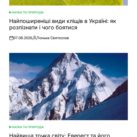
НАУКА ТА ПРИРОДА
ОПУБЛІКУВАТИ
У
Найпоширеніші види кліщів в Україні: як
розпізнати і чого боятися
07.08.2026
Понька Святослав
Оприлюднено
Опубліковано
НАУКА ТА ПРИРОДА
ОПУБЛІКУВАТИ
У
Найвища точка світу: Еверест та його