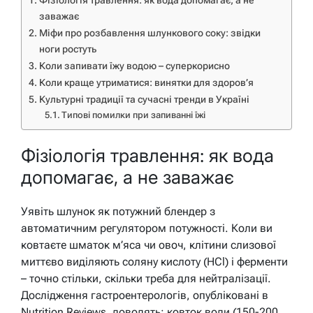
Фізіологія травлення: як вода допомагає, а не
заважає
Міфи про розбавлення шлункового соку: звідки
ноги ростуть
Коли запивати їжу водою – суперкорисно
Коли краще утриматися: винятки для здоров’я
Культурні традиції та сучасні тренди в Україні
Типові помилки при запиванні їжі
Фізіологія травлення: як вода
допомагає, а не заважає
Уявіть шлунок як потужний блендер з
автоматичним регулятором потужності. Коли ви
ковтаєте шматок м’яса чи овоч, клітини слизової
миттєво виділяють соляну кислоту (HCl) і ферменти
– точно стільки, скільки треба для нейтралізації.
Дослідження гастроентерологів, опубліковані в
Nutrition Reviews, доводять: ковток води (150-200