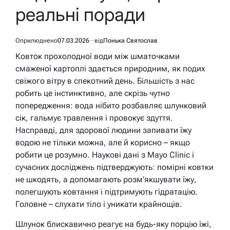
реальні поради
Оприлюднено
07.03.2026
від
Понька Святослав
Ковток прохолодної води між шматочками
смаженої картоплі здається природним, як подих
свіжого вітру в спекотний день. Більшість з нас
робить це інстинктивно, але скрізь чутно
попередження: вода нібито розбавляє шлунковий
сік, гальмує травлення і провокує здуття.
Насправді, для здорової людини запивати їжу
водою не тільки можна, але й корисно – якщо
робити це розумно. Наукові дані з Mayo Clinic і
сучасних досліджень підтверджують: помірні ковтки
не шкодять, а допомагають розм’якшувати їжу,
полегшують ковтання і підтримують гідратацію.
Головне – слухати тіло і уникати крайнощів.
Шлунок блискавично реагує на будь-яку порцію їжі,