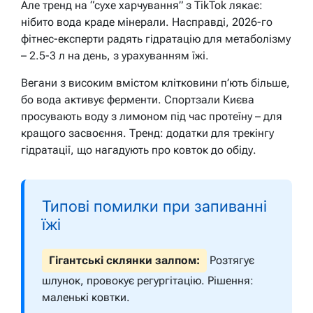
Але тренд на “сухе харчування” з TikTok лякає:
нібито вода краде мінерали. Насправді, 2026-го
фітнес-експерти радять гідратацію для метаболізму
– 2.5-3 л на день, з урахуванням їжі.
Вегани з високим вмістом клітковини п’ють більше,
бо вода активує ферменти. Спортзали Києва
просувають воду з лимоном під час протеїну – для
кращого засвоєння. Тренд: додатки для трекінгу
гідратації, що нагадують про ковток до обіду.
Типові помилки при запиванні
їжі
Гігантські склянки залпом:
Розтягує
шлунок, провокує регургітацію. Рішення:
маленькі ковтки.