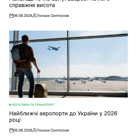
справжня висота
06.08.2026
Понька Святослав
Оприлюднено
Опубліковано
ЛОГІСТИКА ТА ТРАНСПОРТ
ОПУБЛІКУВАТИ
У
Найближчі аеропорти до України у 2026
році
05.08.2026
Понька Святослав
Оприлюднено
Опубліковано