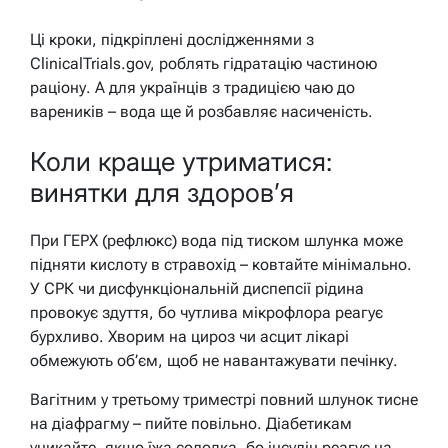
Ці кроки, підкріплені дослідженнями з
ClinicalTrials.gov, роблять гідратацію частиною
раціону. А для українців з традицією чаю до
вареників – вода ще й розбавляє насиченість.
Коли краще утриматися:
винятки для здоров’я
При ГЕРХ (рефлюкс) вода під тиском шлунка може
підняти кислоту в стравохід – ковтайте мінімально.
У СРК чи дисфункціональній диспепсії рідина
провокує здуття, бо чутлива мікрофлора реагує
бурхливо. Хворим на цироз чи асцит лікарі
обмежують об’єм, щоб не навантажувати печінку.
Вагітним у третьому триместрі повний шлунок тисне
на діафрагму – пийте повільно. Діабетикам
уникайте, якщо їжа солодка, бо інсулін реагує на