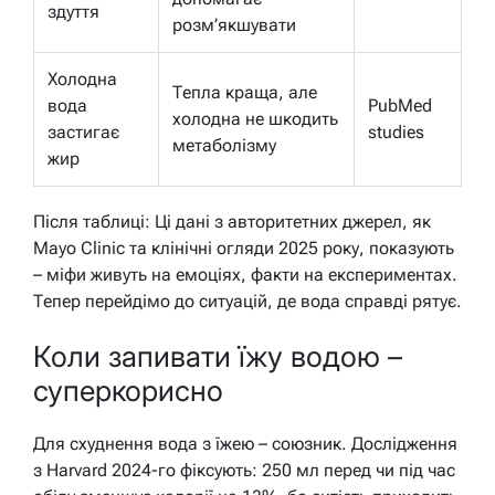
здуття
розм’якшувати
Холодна
Тепла краща, але
вода
PubMed
холодна не шкодить
застигає
studies
метаболізму
жир
Після таблиці: Ці дані з авторитетних джерел, як
Mayo Clinic та клінічні огляди 2025 року, показують
– міфи живуть на емоціях, факти на експериментах.
Тепер перейдімо до ситуацій, де вода справді рятує.
Коли запивати їжу водою –
суперкорисно
Для схуднення вода з їжею – союзник. Дослідження
з Harvard 2024-го фіксують: 250 мл перед чи під час