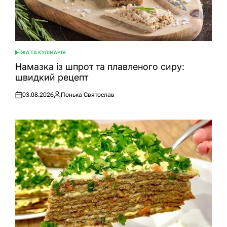
ЇЖА ТА КУЛІНАРІЯ
ОПУБЛІКУВАТИ
У
Намазка із шпрот та плавленого сиру:
швидкий рецепт
03.08.2026
Понька Святослав
Оприлюднено
Опубліковано