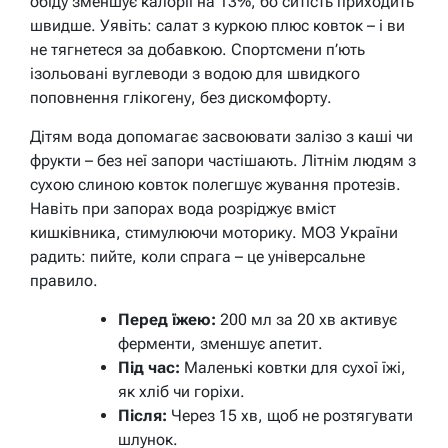
обіду зменшує калорії на 13%, бо ситість приходить
швидше. Уявіть: салат з куркою плюс ковток – і ви
не тягнетеся за добавкою. Спортсмени п’ють
ізольовані вуглеводи з водою для швидкого
поповнення глікогену, без дискомфорту.
Дітям вода допомагає засвоювати залізо з каші чи
фрукти – без неї запори частішають. Літнім людям з
сухою слиною ковток полегшує жування протезів.
Навіть при запорах вода розріджує вміст
кишківника, стимулюючи моторику. МОЗ України
радить: пийте, коли спрага – це універсальне
правило.
Перед їжею:
200 мл за 20 хв активує
ферменти, зменшує апетит.
Під час:
Маленькі ковтки для сухої їжі,
як хліб чи горіхи.
Після:
Через 15 хв, щоб не розтягувати
шлунок.