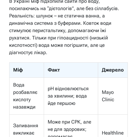
В Україні міф підхопили сайти про воду,
посилаючись на “дієтологів”, але без сіллабусів.
Реальність: шлунок – не статична ванна, а
динамічна система з буферами. Ковток води
стимулює перистальтику, допомагаючи їжі
рухатися. Тільки при гіпоацидності (низькій
кислотності) вода може погіршити, але це
діагностує лікар.
Міф
Факт
Джерело
Вода
pH відновлюється
розбавляє
Mayo
за хвилини; вода
кислоту
Clinic
йде першою
назавжди
Може при СРК, але
Запивання
не для здорових;
викликає
Healthline
допомагає