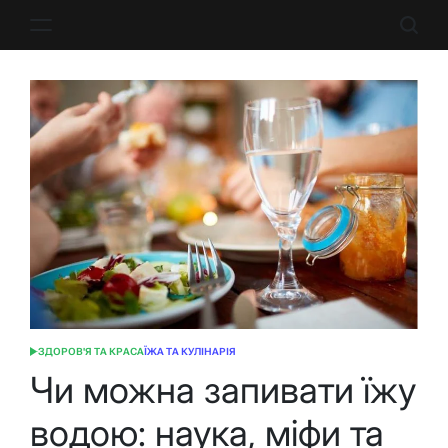
Перейти
до
вмісту
ЗДОРОВ'Я ТА КРАСА
ЇЖА ТА КУЛІНАРІЯ
ОПУБЛІКУВАТИ
У
Чи можна запивати їжу
водою: наука, міфи та