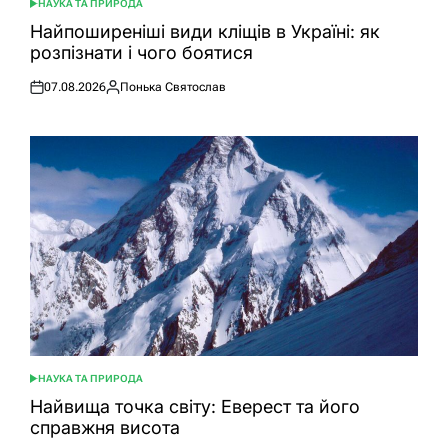
НАУКА ТА ПРИРОДА
ОПУБЛІКУВАТИ
У
Найпоширеніші види кліщів в Україні: як
розпізнати і чого боятися
07.08.2026
Понька Святослав
Оприлюднено
Опубліковано
НАУКА ТА ПРИРОДА
ОПУБЛІКУВАТИ
У
Найвища точка світу: Еверест та його
справжня висота