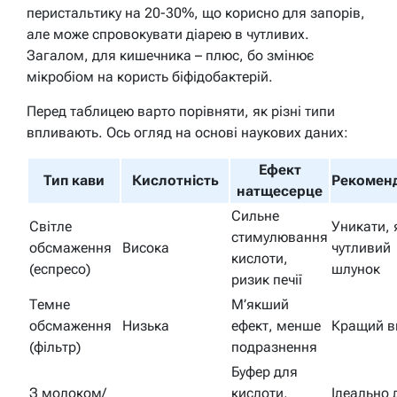
перистальтику на 20-30%, що корисно для запорів,
але може спровокувати діарею в чутливих.
Загалом, для кишечника – плюс, бо змінює
мікробіом на користь біфідобактерій.
Перед таблицею варто порівняти, як різні типи
впливають. Ось огляд на основі наукових даних:
Ефект
Тип кави
Кислотність
Рекоменд
натщесерце
Сильне
Світле
Уникати,
стимулювання
обсмаження
Висока
чутливий
кислоти,
(еспресо)
шлунок
ризик печії
Темне
М’якший
обсмаження
Низька
ефект, менше
Кращий в
(фільтр)
подразнення
Буфер для
З молоком/
кислоти,
Ідеально 