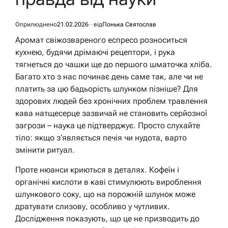
Оприлюднено
21.02.2026
від
Понька Святослав
Аромат свіжозвареного еспресо розноситься
кухнею, будячи дрімаючі рецептори, і рука
тягнеться до чашки ще до першого шматочка хліба.
Багато хто з нас починає день саме так, але чи не
платить за цю бадьорість шлунком пізніше? Для
здорових людей без хронічних проблем травлення
кава натщесерце зазвичай не становить серйозної
загрози – наука це підтверджує. Просто слухайте
тіло: якщо з’являється печія чи нудота, варто
змінити ритуал.
Проте нюанси криються в деталях. Кофеїн і
органічні кислоти в каві стимулюють вироблення
шлункового соку, що на порожній шлунок може
дратувати слизову, особливо у чутливих.
Дослідження показують, що це не призводить до