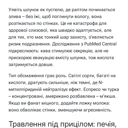
Уявіть шлунок як пустелю, де раптом починається
злива – без їжі, щоб поглинути вологу, вона
розтікається по стінках. Це не катастрофа для
здорової слизової, яка швидко адаптується, але
для тих, хто має тонкий шар захисту, з’являється
ризик подразнення. Дослідження з PubMed Central
підкреслюють: кава стимулює секрецію, але не
прискорює евакуацію вмісту шлунка, тож кислота
затримується довше.
Тип обсмаження грає роль. Світлі сорти, багаті на
кислоти, дратують сильніше, ніж темні, де N-
метилпіридиній нейтралізує ефект. Еспресо чи турка
– концентровані, американо розбавлена – м’якша.
Якщо ви фанат міцного, додайте ложку молока:
воно обволікає стінки, зменшуючи агресивність.
Травлення під прицілом: печія,