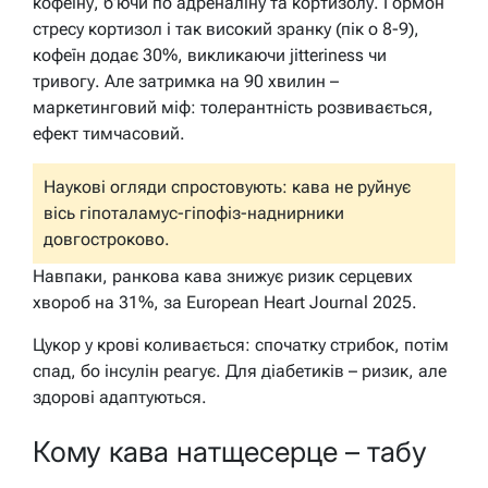
кофеїну, б’ючи по адреналіну та кортизолу. Гормон
стресу кортизол і так високий зранку (пік о 8-9),
кофеїн додає 30%, викликаючи jitteriness чи
тривогу. Але затримка на 90 хвилин –
маркетинговий міф: толерантність розвивається,
ефект тимчасовий.
Наукові огляди спростовують: кава не руйнує
вісь гіпоталамус-гіпофіз-наднирники
довгостроково.
Навпаки, ранкова кава знижує ризик серцевих
хвороб на 31%, за European Heart Journal 2025.
Цукор у крові коливається: спочатку стрибок, потім
спад, бо інсулін реагує. Для діабетиків – ризик, але
здорові адаптуються.
Кому кава натщесерце – табу