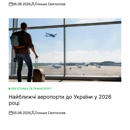
06.08.2026
Понька Святослав
Оприлюднено
Опубліковано
ЛОГІСТИКА ТА ТРАНСПОРТ
ОПУБЛІКУВАТИ
У
Найближчі аеропорти до України у 2026
році
05.08.2026
Понька Святослав
Оприлюднено
Опубліковано