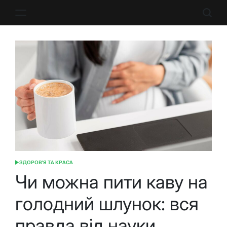
Перейти
до
вмісту
ЗДОРОВ'Я ТА КРАСА
ОПУБЛІКУВАТИ
У
Чи можна пити каву на
голодний шлунок: вся
правда від науки