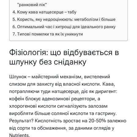
“ранковий пік”
Кому кава натщесерце – табу
Користь, яку недооцінюють: метаболізм і більше
Оптимальний час і хитрощі для ідеального ранку
Типові помилки та як їх уникнути
Фізіологія: що відбувається в
шлунку без сніданку
Шлунок – майстерний механізм, вистелений
слизом для захисту від власної кислоти. Кава,
потрапляючи туди натщесерце, діє як диригент:
кофеїн блокує аденозинові рецептори, а
хлорогенові кислоти сигналізують залозам
виробляти більше соляної кислоти та гастрину.
Результат? Кислотність зростає на 20-50% залежно
від сорти та обсмаження, за даними оглядів у
Nutrients.