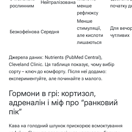
Нейтралізована
рослинним
менше
початку д
рефлюксу
Менше
стимуляції,
Для вечор
Безкофеїнова
Середня
але кислоти
чутливих
лишаються
Джерела даних: Nutrients (PubMed Central),
Cleveland Clinic. Ця таблиця показує, чому вибір
сорту – ключ до комфорту. Після неї додамо:
експериментуйте, але починайте з малого.
Гормони в грі: кортизол,
адреналін і міф про “ранковий
пік”
Кава на голодний шлунок прискорює всмоктування