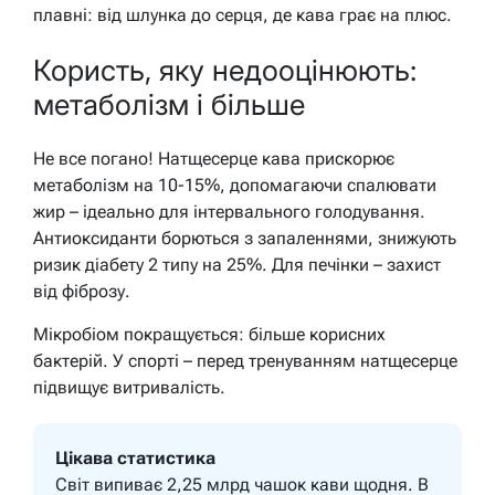
плавні: від шлунка до серця, де кава грає на плюс.
Користь, яку недооцінюють:
метаболізм і більше
Не все погано! Натщесерце кава прискорює
метаболізм на 10-15%, допомагаючи спалювати
жир – ідеально для інтервального голодування.
Антиоксиданти борються з запаленнями, знижують
ризик діабету 2 типу на 25%. Для печінки – захист
від фіброзу.
Мікробіом покращується: більше корисних
бактерій. У спорті – перед тренуванням натщесерце
підвищує витривалість.
Цікава статистика
Світ випиває 2,25 млрд чашок кави щодня. В