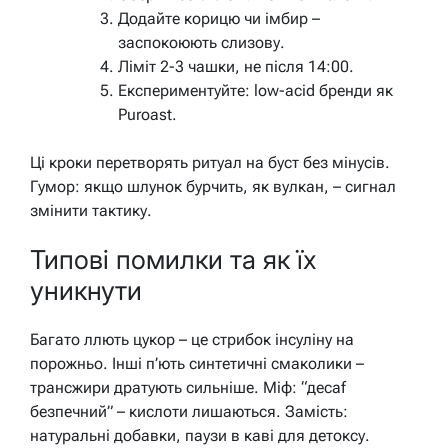
Додайте корицю чи імбир –
заспокоюють слизову.
Ліміт 2-3 чашки, не після 14:00.
Експериментуйте: low-acid бренди як
Puroast.
Ці кроки перетворять ритуал на буст без мінусів.
Гумор: якщо шлунок бурчить, як вулкан, – сигнал
змінити тактику.
Типові помилки та як їх
уникнути
Багато ллють цукор – це стрибок інсуліну на
порожньо. Інші п’ють синтетичні смаколики –
трансжири дратують сильніше. Міф: “деcaf
безпечний” – кислоти лишаються. Замість:
натуральні добавки, паузи в каві для детоксу.