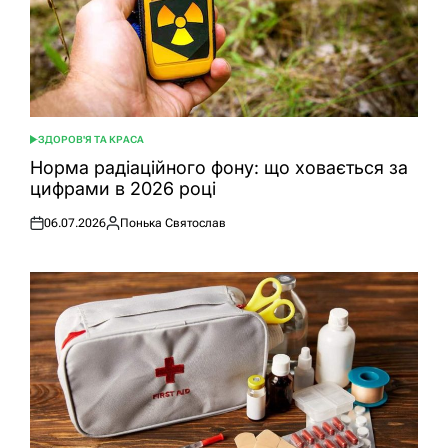
ЗДОРОВ'Я ТА КРАСА
ОПУБЛІКУВАТИ
У
Норма радіаційного фону: що ховається за
цифрами в 2026 році
06.07.2026
Понька Святослав
Оприлюднено
Опубліковано