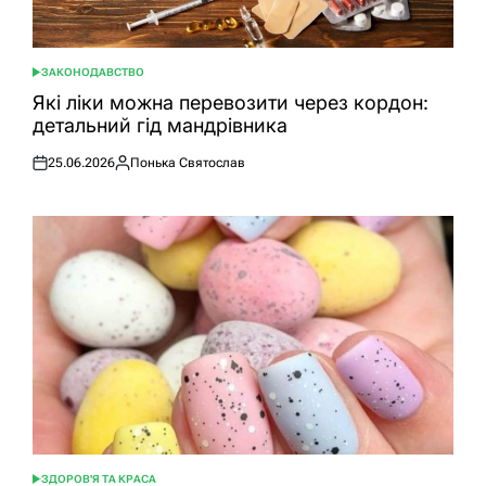
ЗАКОНОДАВСТВО
ОПУБЛІКУВАТИ
У
Які ліки можна перевозити через кордон:
детальний гід мандрівника
25.06.2026
Понька Святослав
Оприлюднено
Опубліковано
ЗДОРОВ'Я ТА КРАСА
ОПУБЛІКУВАТИ