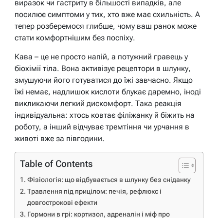
виразок чи гастриту в більшості випадків, але
посилює симптоми у тих, хто вже має схильність. А
тепер розберемося глибше, чому ваш ранок може
стати комфортнішим без поспіху.
Кава – це не просто напій, а потужний гравець у
біохімії тіла. Вона активізує рецептори в шлунку,
змушуючи його готуватися до їжі завчасно. Якщо
їжі немає, надлишок кислоти блукає даремно, іноді
викликаючи легкий дискомфорт. Така реакція
індивідуальна: хтось ковтає філіжанку й біжить на
роботу, а інший відчуває тремтіння чи урчання в
животі вже за півгодини.
Table of Contents
Фізіологія: що відбувається в шлунку без сніданку
Травлення під прицілом: печія, рефлюкс і
довгострокові ефекти
Гормони в грі: кортизол, адреналін і міф про