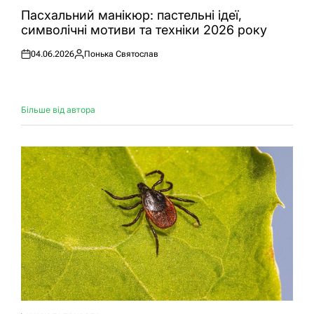
У
Пасхальний манікюр: пастельні ідеї,
символічні мотиви та техніки 2026 року
04.06.2026
Понька Святослав
Оприлюднено
Опубліковано
Більше від автора