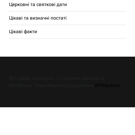
Церковні та святкові дати
Цікаві та визначні постаті
Цікаві факти
Всі права захищено. З гордістю працює на
WordPress. Тема NewsArc розроблена
WPInterface
.