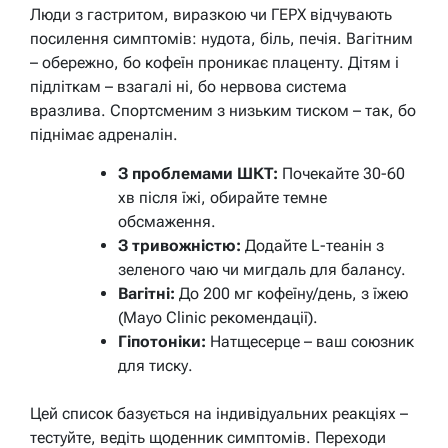
Люди з гастритом, виразкою чи ГЕРХ відчувають
посилення симптомів: нудота, біль, печія. Вагітним
– обережно, бо кофеїн проникає плаценту. Дітям і
підліткам – взагалі ні, бо нервова система
вразлива. Спортсменим з низьким тиском – так, бо
піднімає адреналін.
З проблемами ШКТ:
Почекайте 30-60
хв після їжі, обирайте темне
обсмаження.
З тривожністю:
Додайте L-теанін з
зеленого чаю чи мигдаль для балансу.
Вагітні:
До 200 мг кофеїну/день, з їжею
(Mayo Clinic рекомендації).
Гіпотоніки:
Натщесерце – ваш союзник
для тиску.
Цей список базується на індивідуальних реакціях –
тестуйте, ведіть щоденник симптомів. Переходи