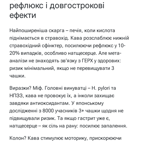
рефлюкс і довгострокові
ефекти
Найпоширеніша скарга – печія, коли кислота
піднімається в стравохід. Кава розслаблює нижній
стравохідний сфінктер, посилюючи рефлюкс у 10-
20% випадків, особливо натщесерце. Але мета-
аналізи не знаходять зв’язку з ГЕРХ у здорових:
ризик мінімальний, якщо не перевищувати 3
чашки.
Виразки? Міф. Головні винуватці – H. pylori та
НПЗЗ, кава не провокує їх, а інколи захищає
завдяки антиоксидантам. У японському
дослідженні з 8000 учасників 3+ чашки щодня не
підвищували ризик. Та якщо гастрит уже є,
натщесерце – як сіль на рану: посилює запалення.
Колон? Кава стимулює моторику, прискорюючи