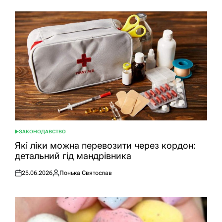
ЗАКОНОДАВСТВО
ОПУБЛІКУВАТИ
У
Які ліки можна перевозити через кордон:
детальний гід мандрівника
25.06.2026
Понька Святослав
Оприлюднено
Опубліковано