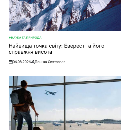
НАУКА ТА ПРИРОДА
ОПУБЛІКУВАТИ
У
Найвища точка світу: Еверест та його
справжня висота
06.08.2026
Понька Святослав
Оприлюднено
Опубліковано