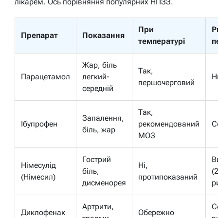
лікарем. Ось порівняння популярних НПЗЗ.
При
Р
Препарат
Показання
температурі
п
Жар, біль
Так,
Парацетамол
легкий-
Н
першочерговий
середній
Так,
Запалення,
Ібупрофен
рекомендований
С
біль, жар
МОЗ
Гострий
В
Німесулід
Ні,
біль,
(
(Німесил)
протипоказаний
дисменорея
р
Артрити,
С
Диклофенак
Обережно