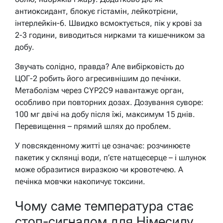
антиоксидант, блокує гістамін, лейкотрієни,
інтерлейкін-6. Швидко всмоктується, пік у крові за
2-3 години, виводиться нирками та кишечником за
добу.
Звучать солідно, правда? Але вибірковість до
ЦОГ-2 робить його агресивнішим до печінки.
Метаболізм через CYP2C9 навантажує орган,
особливо при повторних дозах. Дозування суворе:
100 мг двічі на добу після їжі, максимум 15 днів.
Перевищення – прямий шлях до проблем.
У повсякденному житті це означає: розчинюєте
пакетик у склянці води, п’єте натщесерце – і шлунок
може образитися виразкою чи кровотечею. А
печінка мовчки накопичує токсини.
Чому саме температура стає
стоп-сигналом для Німесилу