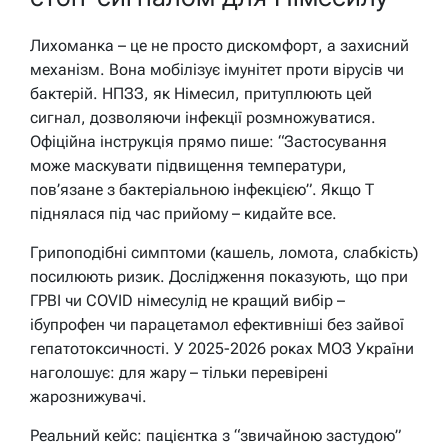
Лихоманка – це не просто дискомфорт, а захисний
механізм. Вона мобілізує імунітет проти вірусів чи
бактерій. НПЗЗ, як Німесил, притуплюють цей
сигнал, дозволяючи інфекції розмножуватися.
Офіційна інструкція прямо пише:
“Застосування
може маскувати підвищення температури,
пов’язане з бактеріальною інфекцією”.
Якщо T
піднялася під час прийому – кидайте все.
Грипоподібні симптоми (кашель, ломота, слабкість)
посилюють ризик. Дослідження показують, що при
ГРВІ чи COVID німесулід не кращий вибір –
ібупрофен чи парацетамол ефективніші без зайвої
гепатотоксичності. У 2025-2026 роках МОЗ України
наголошує: для жару – тільки перевірені
жарознижувачі.
Реальний кейс: пацієнтка з “звичайною застудою”