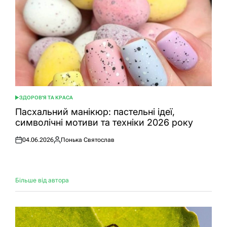
ЗДОРОВ'Я ТА КРАСА
ОПУБЛІКУВАТИ
У
Пасхальний манікюр: пастельні ідеї,
символічні мотиви та техніки 2026 року
04.06.2026
Понька Святослав
Оприлюднено
Опубліковано
Більше від автора