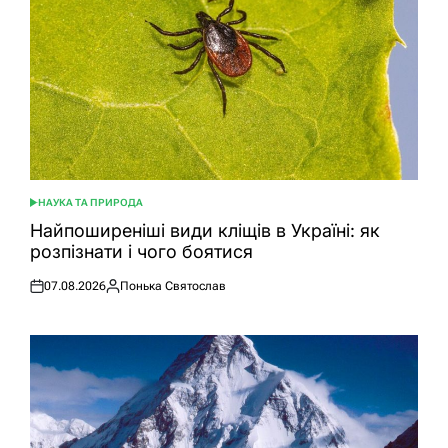
НАУКА ТА ПРИРОДА
ОПУБЛІКУВАТИ
У
Найпоширеніші види кліщів в Україні: як
розпізнати і чого боятися
07.08.2026
Понька Святослав
Оприлюднено
Опубліковано