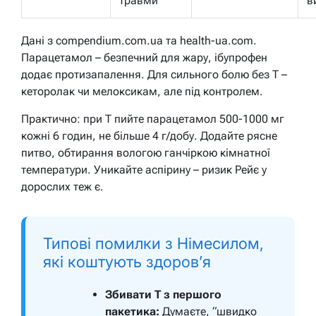
травми
в
Дані з compendium.com.ua та health-ua.com.
Парацетамол – безпечний для жару, ібупрофен
додає протизапалення. Для сильного болю без T –
кеторолак чи мелоксикам, але під контролем.
Практично: при T пийте парацетамол 500-1000 мг
кожні 6 годин, не більше 4 г/добу. Додайте рясне
питво, обтирання вологою ганчіркою кімнатної
температури. Уникайте аспірину – ризик Рейє у
дорослих теж є.
Типові помилки з Німесилом,
які коштують здоров’я
Збивати T з першого
пакетика:
Думаєте, “швидко