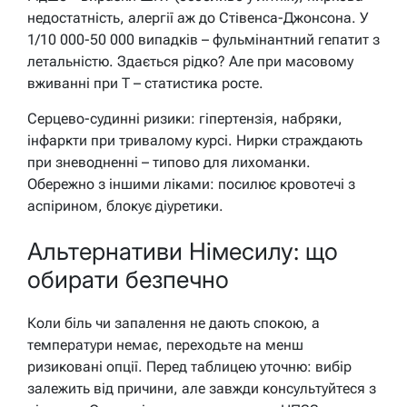
недостатність, алергії аж до Стівенса-Джонсона. У
1/10 000-50 000 випадків – фульмінантний гепатит з
летальністю. Здається рідко? Але при масовому
вживанні при T – статистика росте.
Серцево-судинні ризики: гіпертензія, набряки,
інфаркти при тривалому курсі. Нирки страждають
при зневодненні – типово для лихоманки.
Обережно з іншими ліками: посилює кровотечі з
аспірином, блокує діуретики.
Альтернативи Німесилу: що
обирати безпечно
Коли біль чи запалення не дають спокою, а
температури немає, переходьте на менш
ризиковані опції. Перед таблицею уточню: вибір
залежить від причини, але завжди консультуйтеся з