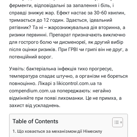
ферменти, відповідальні за запалення і біль, і
справді знижує жар. Ефект настає за 30-60 хвилин,
тримається до 12 годин. Здається, ідеальний
рятівник? Та ні – жарознижувальна дія вторинна, а
ризики первинні. Препарат призначають виключно
для гострого болю чи дисменореї, як другий вибір
після оцінки ризиків. При ГРВІ чи грипі він не друг, а
потенційний ворог.
Уявіть: бактеріальна інфекція тихо прогресує,
температура спадає штучно, а організм не бореться
повноцінно. Лікарі з likicontrol.com.ua та
compendium.com.ua попереджають: негайно
відміняйте при появі лихоманки. Це не примха, а
захист від ускладнень.
Table of Contents
Що ховається за механізмом дії Німесилу