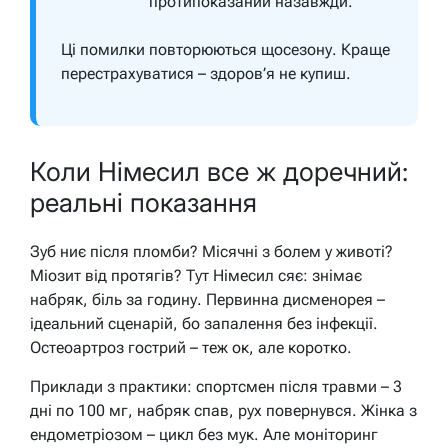
протипоказаний назавжди.
Ці помилки повторюються щосезону. Краще
перестрахуватися – здоров’я не купиш.
Коли Німесил все ж доречний:
реальні показання
Зуб ниє після пломби? Місячні з болем у животі?
Міозит від протягів? Тут Німесил сяє: знімає
набряк, біль за годину. Первинна дисменорея –
ідеальний сценарій, бо запалення без інфекції.
Остеоартроз гострий – теж ок, але коротко.
Приклади з практики: спортсмен після травми – 3
дні по 100 мг, набряк спав, рух повернувся. Жінка з
ендометріозом – цикл без мук. Але моніторинг