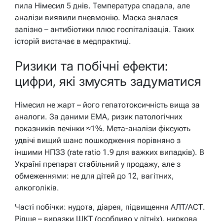
пила Німесил 5 днів. Температура спадала, але
аналізи виявили пневмонію. Маска знялася
запізно – антибіотики плюс госпіталізація. Таких
історій вистачає в медпрактиці.
Ризики та побічні ефекти:
цифри, які змусять задуматися
Німесил не жарт – його гепатотоксичність вища за
аналоги. За даними EMA, ризик патологічних
показників печінки ≈1%. Мета-аналізи фіксують
удвічі вищий шанс пошкодження порівняно з
іншими НПЗЗ (rate ratio 1.9 для важких випадків). В
Україні препарат стабільний у продажу, але з
обмеженнями: не для дітей до 12, вагітних,
алкоголіків.
Часті побічки: нудота, діарея, підвищення АЛТ/АСТ.
Рідше – виразки ШКТ (особливо у літніх), ниркова