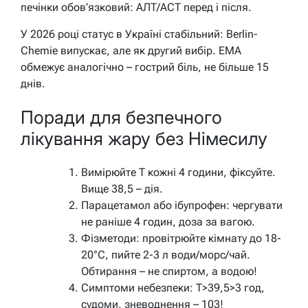
печінки обов’язковий: АЛТ/АСТ перед і після.
У 2026 році статус в Україні стабільний: Berlin-
Chemie випускає, але як другий вибір. EMA
обмежує аналогічно – гострий біль, не більше 15
днів.
Поради для безпечного
лікування жару без Німесилу
Вимірюйте T кожні 4 години, фіксуйте.
Вище 38,5 – дія.
Парацетамол або ібупрофен: чергувати
не раніше 4 годин, доза за вагою.
Фізметоди: провітрюйте кімнату до 18-
20°C, пийте 2-3 л води/морс/чай.
Обтирання – не спиртом, а водою!
Симптоми небезпеки: T>39,5>3 год,
судоми, зневоднення – 103!