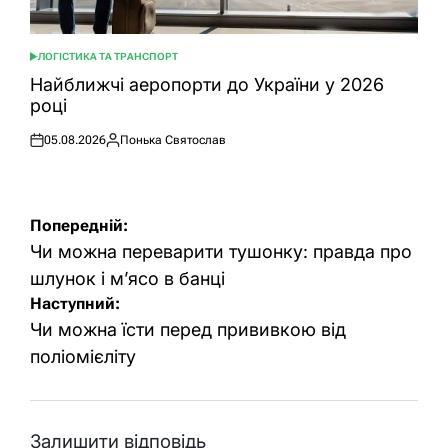
ЛОГІСТИКА ТА ТРАНСПОРТ
ОПУБЛІКУВАТИ
У
Найближчі аеропорти до України у 2026
році
05.08.2026
Понька Святослав
Оприлюднено
Опубліковано
Навігація
Попередній:
записів
Чи можна переварити тушонку: правда про
шлунок і м’ясо в банці
Наступний:
Чи можна їсти перед прививкою від
поліомієліту
Залишити відповідь