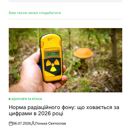
Вам також може сподобатися
ЗДОРОВ'Я ТА КРАСА
ОПУБЛІКУВАТИ
У
Норма радіаційного фону: що ховається за
цифрами в 2026 році
06.07.2026
Понька Святослав
Оприлюднено
Опубліковано