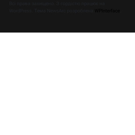
Всі права захищено. З гордістю працює на
WordPress. Тема NewsArc розроблена
WPInterface
.