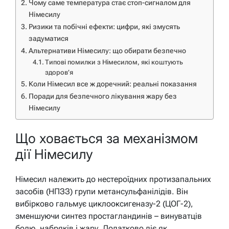
Чому саме температура стає стоп-сигналом для
Німесилу
Ризики та побічні ефекти: цифри, які змусять
задуматися
Альтернативи Німесилу: що обирати безпечно
Типові помилки з Німесилом, які коштують
здоров’я
Коли Німесил все ж доречний: реальні показання
Поради для безпечного лікування жару без
Німесилу
Що ховається за механізмом
дії Німесилу
Німесил належить до нестероїдних протизапальних
засобів (НПЗЗ) групи метансульфанілідів. Він
вибірково гальмує циклооксигеназу-2 (ЦОГ-2),
зменшуючи синтез простагландинів – винуватців
болю, набряків і жару. Додатково діє як