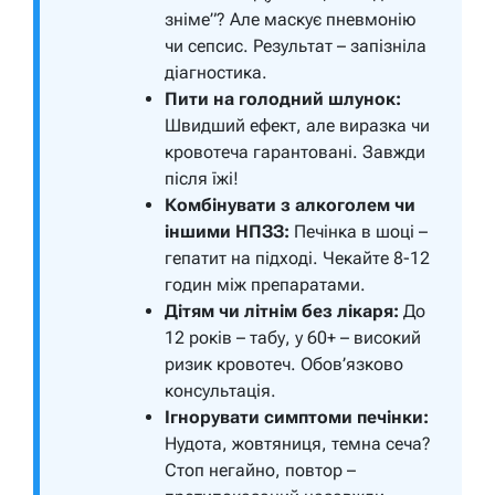
зніме”? Але маскує пневмонію
чи сепсис. Результат – запізніла
діагностика.
Пити на голодний шлунок:
Швидший ефект, але виразка чи
кровотеча гарантовані. Завжди
після їжі!
Комбінувати з алкоголем чи
іншими НПЗЗ:
Печінка в шоці –
гепатит на підході. Чекайте 8-12
годин між препаратами.
Дітям чи літнім без лікаря:
До
12 років – табу, у 60+ – високий
ризик кровотеч. Обов’язково
консультація.
Ігнорувати симптоми печінки:
Нудота, жовтяниця, темна сеча?
Стоп негайно, повтор –