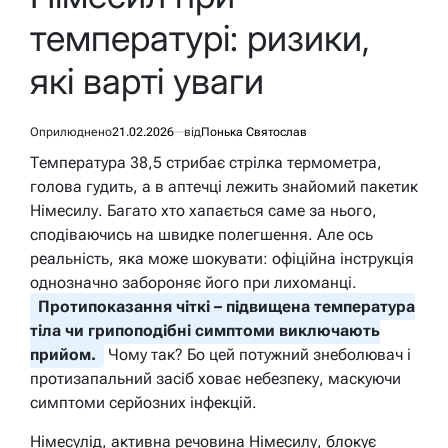
температурі: ризики,
які варті уваги
Оприлюднено
21.02.2026
від
Понька Святослав
Температура 38,5 стрибає стрілка термометра,
голова гудить, а в аптечці лежить знайомий пакетик
Німесилу. Багато хто хапається саме за нього,
сподіваючись на швидке полегшення. Але ось
реальність, яка може шокувати: офіційна інструкція
однозначно забороняє його при лихоманці.
Протипоказання чіткі – підвищена температура
тіла чи грипоподібні симптоми виключають
прийом.
Чому так? Бо цей потужний знеболювач і
протизапальний засіб ховає небезпеку, маскуючи
симптоми серйозних інфекцій.
Німесулід, активна речовина Німесилу, блокує