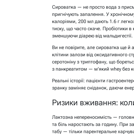
Сироватка — не просто вода з присм
пригнічують запалення. У хронічному
калоріями, 200 мл дають 1.6 г легк
тиску, що часто скаче. Пробіотики в
зменшуючи діарею від мальдигестії.
Ви не повірите, але сироватка ще й 
клітини залози від оксидативного стр
серотоніну з триптофану, що боретьс
з панкреатитом — м’який whey без к
Реальні історії: пацієнти гастроенте
зранку заміняє сніданок, даючи енергі
Ризики вживання: кол
Лактозна непереносимість — головни
та біль наростають за годину. При з
табу — тільки парентеральне харчува