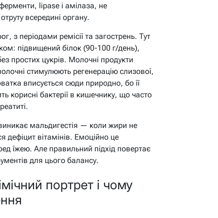
ферменти, lipase і амілаза, не
отруту всередині органу.
г, з періодами ремісії та загострень. Тут
ом: підвищений білок (90-100 г/день),
без простих цукрів. Молочні продукти
олочні стимулюють регенерацію слизової,
ватка вписується сюди природно, бо її
ть корисні бактерії в кишечнику, що часто
реатиті.
 виникає мальдигестія — коли жири не
я дефіцит вітамінів. Емоційно це
ред їжею. Але правильний підхід повертає
рументів для цього балансу.
мічний портрет і чому
ення