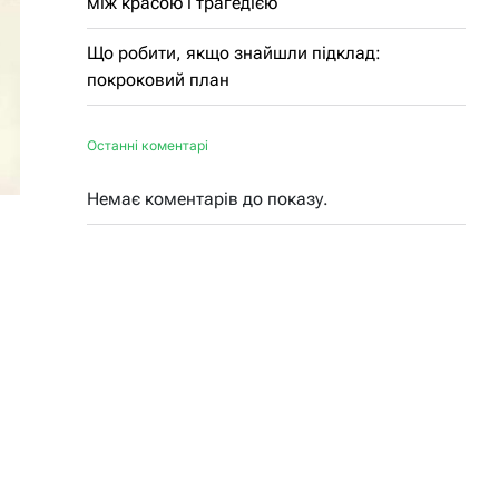
між красою і трагедією
Що робити, якщо знайшли підклад:
покроковий план
Останні коментарі
Немає коментарів до показу.