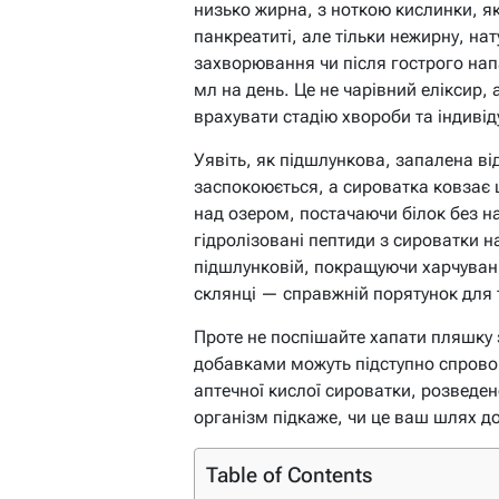
низько жирна, з ноткою кислинки, як
панкреатиті, але тільки нежирну, нат
захворювання чи після гострого нап
мл на день. Це не чарівний еліксир,
врахувати стадію хвороби та індивід
Уявіть, як підшлункова, запалена ві
заспокоюється, а сироватка ковзає 
над озером, постачаючи білок без 
гідролізовані пептиди з сироватки 
підшлунковій, покращуючи харчуван
склянці — справжній порятунок для ти
Проте не поспішайте хапати пляшку з
добавками можуть підступно спровок
аптечної кислої сироватки, розведен
організм підкаже, чи це ваш шлях до
Table of Contents