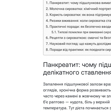
Панкреатит: чому підшлункова вимаг
Молочна сироватка: хімічний портрет
Користь сироватки: як вона підтриму
Ризики вживання: коли сироватка ст
Практичні поради: як безпечно вводи
Типові помилки при вживанні сиро
Рецепти з сироваткою: смачні та без
Науковий погляд: що кажуть дослідж
Поради від практики: як поєднати си
Панкреатит: чому під
делікатного ставленн
Запалення підшлункової залози вра
оглядів, хронічна форма розвиваєть
часто через камені в жовчному чи з
б’є раптово — нудота, біль у верхній
температура. Тут дієта починається з