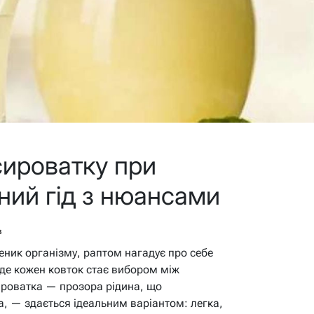
сироватку при
вний гід з нюансами
в
еник організму, раптом нагадує про себе
, де кожен ковток стає вибором між
роватка — прозора рідина, що
, — здається ідеальним варіантом: легка,