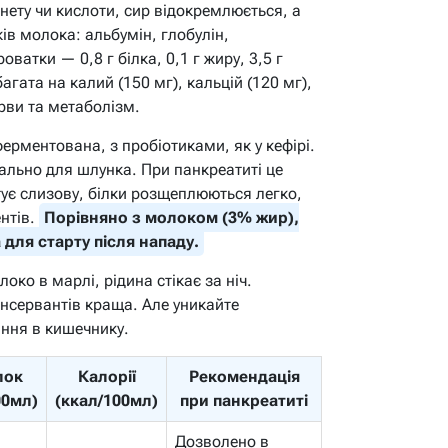
нету чи кислоти, сир відокремлюється, а
ів молока: альбумін, глобулін,
оватки — 0,8 г білка, 0,1 г жиру, 3,5 г
багата на калий (150 мг), кальцій (120 мг),
рви та метаболізм.
ерментована, з пробіотиками, як у кефірі.
рально для шлунка. При панкреатиті це
тує слизову, білки розщеплюються легко,
нтів.
Порівняно з молоком (3% жир),
для старту після нападу.
ко в марлі, рідина стікає за ніч.
нсервантів краща. Але уникайте
іння в кишечнику.
лок
Калорії
Рекомендація
00мл)
(ккал/100мл)
при панкреатиті
Дозволено в