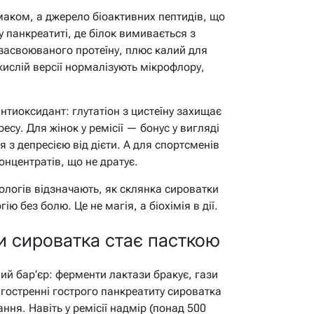
аком, а джерело біоактивних пептидів, що
 панкреатиті, де білок вимивається з
озасвоюваного протеїну, плюс калий для
 кислій версії нормалізують мікрофлору,
антиоксидант: глутатіон з цистеїну захищає
есу. Для жінок у ремісії — бонус у вигляді
я з депресією від дієти. А для спортсменів
онцентратів, що не дратує.
рологів відзначають, як склянка сироватки
ю без болю. Це не магія, а біохімія в дії.
и сироватка стає пасткою
й бар’єр: ферменти лактази бракує, гази
агостренні гострого панкреатиту сироватка
ння. Навіть у ремісії надмір (понад 500