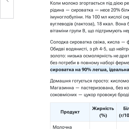
Коли молоко згортається під дією ре
рідина — сироватка — несе 20% білк
імуноглобуліни. На 100 мл кислої сир
вуглеводів (лактоза), 18 ккал. Вона 
вітаміни групи B, що підтримують не
Солодка сироватка свіжа, кисла — ф
Обидві водянисті, з ph 4-5, що нейт
золото: низька осмолярність не дра
без потреби в повному наборі ферме
сироватка на 90% легша, ідеальна 
Домашня готується просто: кисломоло
Магазинна — пастеризована, без ко
соковмісних — цукор провокує брод
Жирність
Бі
Продукт
(%)
(г/1
Молочна