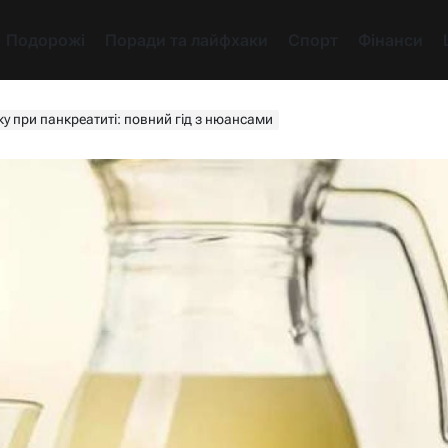
Подорожі
Поради та лайфхаки
Спорт
Фінанси
у при панкреатиті: повний гід з нюансами