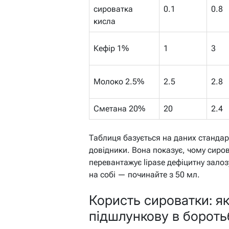
сироватка
0.1
0.8
кисла
Кефір 1%
1
3
Молоко 2.5%
2.5
2.8
Сметана 20%
20
2.4
Таблиця базується на даних стандарт
довідники. Вона показує, чому сиров
перевантажує lipase дефіцитну залоз
на собі — починайте з 50 мл.
Користь сироватки: я
підшлункову в бороть