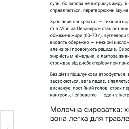
супи, бо залоза не витримує жиру: її 
справляються, перетворюючи їжу на 
Хронічний панкреатит — тихіший воро
стіл №5п за Певзнером стає рятівник
обмежені жири (60-70 г), вуглеводи 
входять обережно — нежирні кислом
але жирні провокують рецидив. Сиро
жирність мінімальна, а лактоза живи
страждає від дисбактеріозу при панк
Без дієти підшлункова атрофується,
засвоюються, вага падає, з’являєтьс
виснажує: постійний голод, страх пе
контроль, і сироватка — один з інст
Молочна сироватка: хі
вона легка для травл