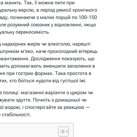
а манить. Так, її можна пити при
уральну версію, в період ремісії хронічного
аду, починаючи з малих порцій по 100-150
 але розумний союзник у відновленні, якщо
уальну переносимість.
д надмірних жирів чи алкоголю, нарешті
шлунком м’яко, наче прохолодний вітерець
навантаження. Дослідження показують, що
навіть допомагають зменшити запалення в
ня при гострих формах. Така простота в
х, хто боїться нудоти від густішої їжі.
 полиці: магазинні варіанти з цукром чи
увати здуття. Почніть з домашньої чи
ої водою, і спостерігайте за реакцією —
 стабільності.