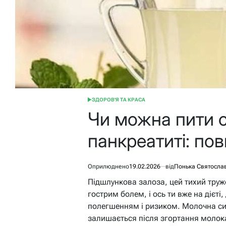
ЗДОРОВ'Я ТА КРАСА
ОПУБЛІКУВАТИ
У
Чи можна пити 
панкреатиті: по
Оприлюднено
19.02.2026
від
Понька Святосла
Підшлункова залоза, цей тихий труж
гострим болем, і ось ти вже на дієті
полегшенням і ризиком. Молочна си
залишається після згортання молока