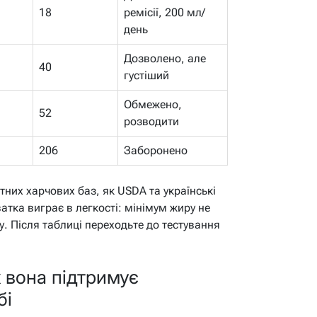
18
ремісії, 200 мл/
день
Дозволено, але
40
густіший
Обмежено,
52
розводити
206
Заборонено
них харчових баз, як USDA та українські
атка виграє в легкості: мінімум жиру не
у. Після таблиці переходьте до тестування
к вона підтримує
бі