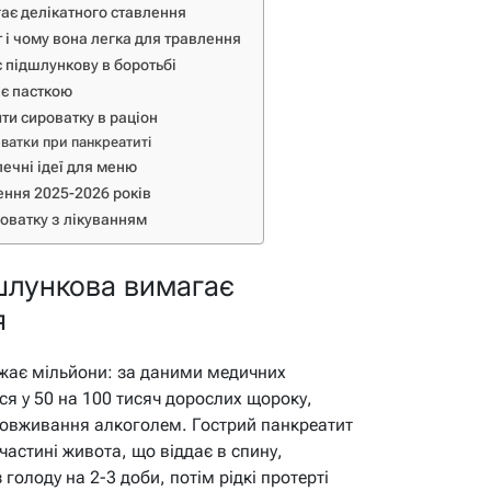
ає делікатного ставлення
 і чому вона легка для травлення
є підшлункову в боротьбі
ає пасткою
ти сироватку в раціон
ватки при панкреатиті
печні ідеї для меню
ення 2025-2026 років
роватку з лікуванням
шлункова вимагає
я
жає мільйони: за даними медичних
ся у 50 на 100 тисяч дорослих щороку,
ловживання алкоголем. Гострий панкреатит
 частині живота, що віддає в спину,
 голоду на 2-3 доби, потім рідкі протерті