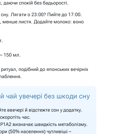
є, даючи спокій без бадьорості.
 сну. Лягати о 23:00? Пийте до 17:00.
, менше листя. Додайте молоко: воно
т.
– 150 мл.
ритуал, подібний до японських вечірніх
слаблення.
й чай увечері без шкоди сну
те ввечері й відстежте сон у додатку.
скоротіть час.
P1A2 визначає швидкість метаболізму.
ори (50% населення) чутливіші –