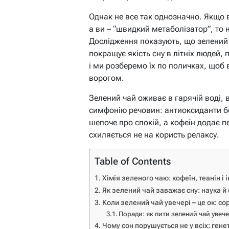
Однак не все так однозначно. Якщо 
а ви – “швидкий метаболізатор”, то 
Дослідження показують, що зелений 
покращує якість сну в літніх людей,
і ми розберемо їх по поличках, щоб 
ворогом.
Зелений чай оживає в гарячій воді, 
симфонію речовин: антиоксиданти б
шепоче про спокій, а кофеїн додає 
схиляється не на користь релаксу.
Table of Contents
Хімія зеленого чаю: кофеїн, теанін і 
Як зелений чай заважає сну: наука й 
Коли зелений чай увечері – це ок: сор
Поради: як пити зелений чай увече
Чому сон порушується не у всіх: гене