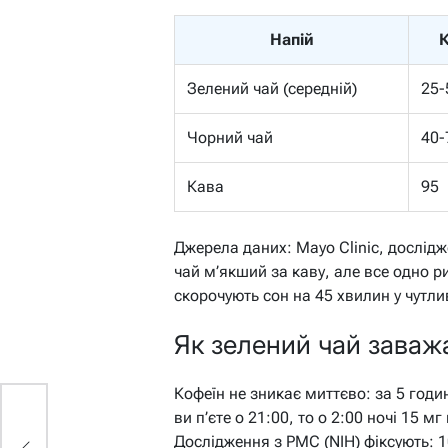
Напій
К
Зелений чай (середній)
25-
Чорний чай
40-
Кава
95
Джерела даних: Mayo Clinic, дослід
чай м’якший за каву, але все одно р
скорочують сон на 45 хвилин у чутл
Як зелений чай заважа
Кофеїн не зникає миттєво: за 5 год
ви п’єте о 21:00, то о 2:00 ночі 15 
Дослідження з PMC (NIH) фіксують: 1