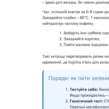
– ідеал для вечора, бо теанін доміну
Час: останній ковток за 6-8 годин до
Заварюйте слабко – 80°C, 1 хвилина
нейтралізує частину кофеїну.
Виберіть low-caffeine сор
Заварюйте коротко.
Пийте малими порціями 
Такі хитрощі перетворюють ризик на 
церемоній, де hojicha п’ють для роз
Поради: як пити зелени
Тестуйте себе:
Випий
Якщо прокидаєтесь – 
Генетичний тест:
CY
Повільні метаболізат