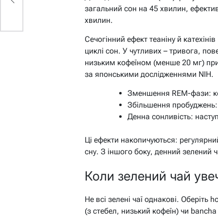
загальний сон на 45 хвилин, ефектив
хвилин.
Сечогінний ефект теаніну й катехінів
циклі сон. У чутливих – тривога, пов
низьким кофеїном (менше 20 мг) приг
за японськими дослідженнями NIH.
Зменшення REM-фази: ко
Збільшення пробуджень:
Денна сонливість: насту
Ці ефекти накопичуються: регулярний
сну. З іншого боку, денний зелений ч
Коли зелений чай увеч
Не всі зелені чаї однакові. Оберіть h
(з стебел, низький кофеїн) чи bancha 