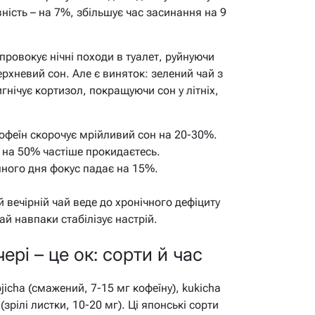
ність – на 7%, збільшує час засинання на 9
 провокує нічні походи в туалет, руйнуючи
ерхневий сон. Але є виняток: зелений чай з
нічує кортизол, покращуючи сон у літніх,
феїн скорочує мрійливий сон на 20-30%.
 на 50% частіше прокидаєтесь.
пного дня фокус падає на 15%.
 вечірній чай веде до хронічного дефіциту
ай навпаки стабілізує настрій.
ері – це ок: сорти й час
ojicha (смажений, 7-15 мг кофеїну), kukicha
(зрілі листки, 10-20 мг). Ці японські сорти