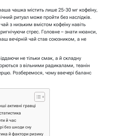
ваша чашка містить лише 25-30 мг кофеїну,
нічний ритуал може пройти без наслідків.
чай з низьким вмістом кофеїну навіть
 пригнічуючи стрес. Головне – знати нюанси,
ваш вечірній чай став союзником, а не
віддаючи не тільки смак, а й складну
орються з вільними радикалами, теанін
перцю. Розберемося, чому ввечері баланс
інші активні гравці
статистика
ти й час
рі без шкоди сну
тика й фактори ризику