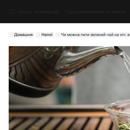
Перейти
до
Наука та природа
Підприємництво та бізнес
Меню
вмісту
Домашня
Напої
Чи можна пити зелений чай на ніч: в