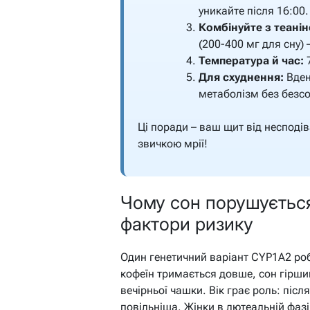
уникайте після 16:00.
Комбінуйте з теанін
(200-400 мг для сну) 
Температура й час:
7
Для схуднення:
Вден
метаболізм без безс
Ці поради – ваш щит від несподів
звичкою мрії!
Чому сон порушується 
фактори ризику
Один генетичний варіант CYP1A2 роб
кофеїн тримається довше, сон гірши
вечірньої чашки. Вік грає роль: після
повільніша. Жінки в лютеальній фазі