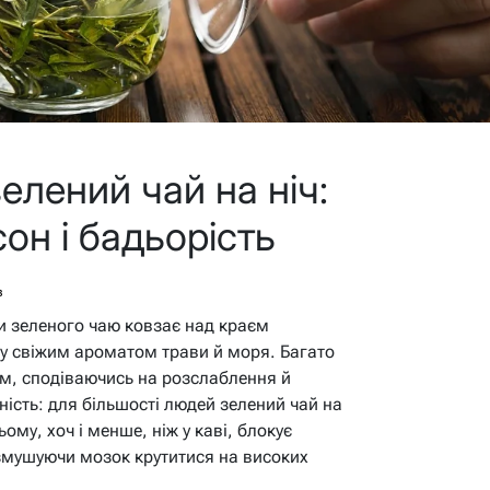
елений чай на ніч:
он і бадьорість
в
и зеленого чаю ковзає над краєм
у свіжим ароматом трави й моря. Багато
ом, сподіваючись на розслаблення й
ність: для більшості людей зелений чай на
ьому, хоч і менше, ніж у каві, блокує
 змушуючи мозок крутитися на високих