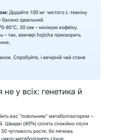
ом:
Додайте 100 мг чистого L-теаніну
– баланс ідеальний.
0-80°C, 30 сек – мінімум кофеїну.
ь – так, ввечері hojicha прискорить
оння.
анок. Спробуйте, і вечірній чай стане
не у всіх: генетика й
ить вас “повільним” метаболізатором –
й. Швидкі (40%) сплять спокійно після
 50 чутливість росте, бо печінка
 циклу метаболізують гірше.