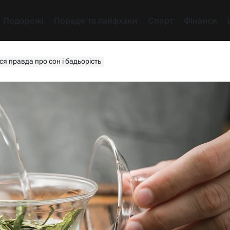
Подорожі
Поради та лайфхаки
Спорт
Фінанси
ся правда про сон і бадьорість