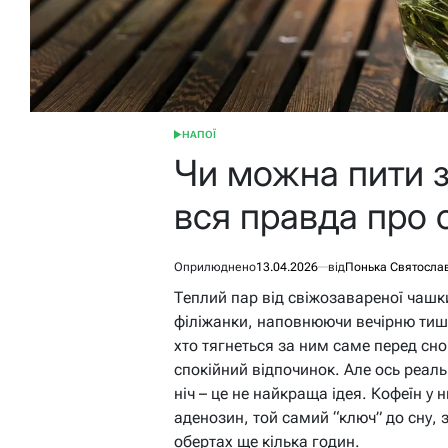
НАПОЇ
ОПУБЛІКУВАТИ
У
Чи можна пити з
вся правда про с
Оприлюднено
13.04.2026
від
Понька Святосла
Теплий пар від свіжозавареної чашк
філіжанки, наповнюючи вечірню тиш
хто тягнеться за ним саме перед сн
спокійний відпочинок. Але ось реаль
ніч – це не найкраща ідея. Кофеїн у н
аденозин, той самий “ключ” до сну,
обертах ще кілька годин.