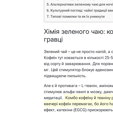
Альтернативи зеленому чаю для ночі: 
Культурний погляд: чайні традиції вве
Типові помилки та як їх уникнути
Хімія зеленого чаю: коф
гравці
Зелений чай – це не просто напій, а
Кофеїн тут ховається в кількості 25
від сорту й заварювання. Для порівн
мг. Цей стимулятор блокує аденозино
підвищуючи пильність.
Але є й противага – L-теанін, амінок
стимулює альфа-хвилі в мозку, даюч
медитації.
Комбо кофеїну й теаніну 
ввечері кофеїн перемагає, бо його hal
ефект, катехіни (EGCG) прискорюють