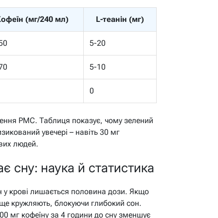
офеїн (мг/240 мл)
L-теанін (мг)
50
5-20
70
5-10
0
ження PMC. Таблиця показує, чому зелений
изикований увечері – навіть 30 мг
ивих людей.
є сну: наука й статистика
ин у крові лишається половина дози. Якщо
мг ще кружляють, блокуючи глибокий сон.
00 мг кофеїну за 4 години до сну зменшує