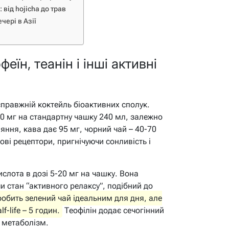
від hojicha до трав
чері в Азії
еїн, теанін і інші активні
 справжній коктейль біоактивних сполук.
-50 мг на стандартну чашку 240 мл, залежно
яння, кава дає 95 мг, чорний чай – 40-70
ві рецептори, пригнічуючи сонливість і
ислота в дозі 5-20 мг на чашку. Вона
и стан “активного релаксу”, подібний до
робить зелений чай ідеальним для дня, але
f-life – 5 годин.
Теофілін додає сечогінний
 метаболізм.