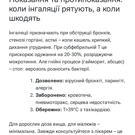
коли інгаляції рятують, а коли
шкодять
Інгаляції призначають при обструкції бронхів,
стенозі гортані, астмі – коли кашель хрипкий,
дихання утруднене. При субфебрильній T це
прискорює одужання на 20-30%, розріджуючи
мокротиння. Але гнійні процеси (гайморит, абсцес)
– стоп: аерозоль розносить бактерії.
Дозволено:
вірусний бронхіт, ларингіт,
алергія.
Заборонено:
кровотеча,
пневмоторакс, серцева недостатність.
Обережно:
T>39°C з тахікардією.
Для дорослих доза вища, для малюків –
мінімальна. Завжди консультуйтеся з лікарем – це