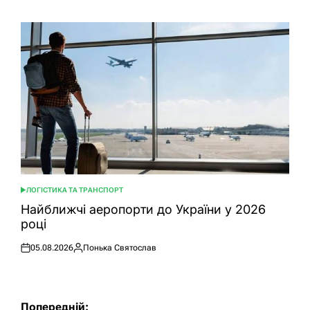
ЛОГІСТИКА ТА ТРАНСПОРТ
ОПУБЛІКУВАТИ
У
Найближчі аеропорти до України у 2026
році
05.08.2026
Понька Святослав
Оприлюднено
Опубліковано
Навігація
Попередній: