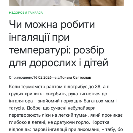
ЗДОРОВ'Я ТА КРАСА
ОПУБЛІКУВАТИ
У
Чи можна робити
інгаляції при
температурі: розбір
для дорослих і дітей
Оприлюднено
16.02.2026
від
Понька Святослав
Коли термометр раптом підстрибує до 38, а в
грудях хрипить і свербить, рука тягнеться до
інгалятора – знайомий порух для багатьох мам і
татусів. Добре, що сучасні небулайзери
перетворюють ліки на легкий туман, який проникає
глибоко в легені, не дратуючи горло. Коротка
відповідь: парові інгаляції при лихоманці – табу, бо