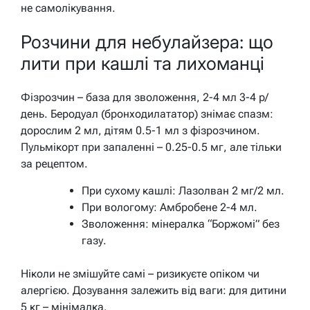
не самолікування.
Розчини для небулайзера: що
лити при кашлі та лихоманці
Фізрозчин – база для зволоження, 2-4 мл 3-4 р/
день. Беродуал (бронходилататор) знімає спазм:
дорослим 2 мл, дітям 0.5-1 мл з фізрозчином.
Пульмікорт при запаленні – 0.25-0.5 мг, але тільки
за рецептом.
При сухому кашлі: Лазолван 2 мг/2 мл.
При вологому: Амбробене 2-4 мл.
Зволоження: мінералка “Боржомі” без
газу.
Ніколи не змішуйте самі – ризикуєте опіком чи
алергією. Дозування залежить від ваги: для дитини
5 кг – мінімалка.