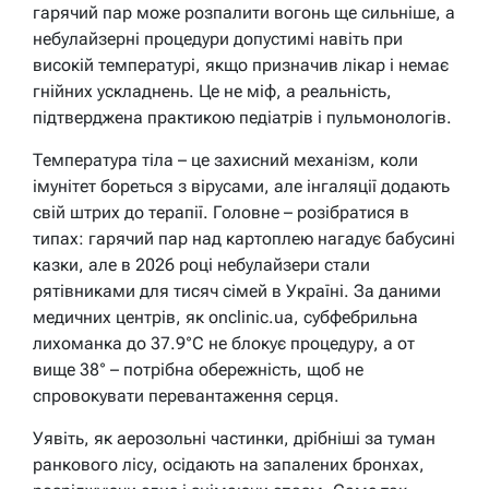
гарячий пар може розпалити вогонь ще сильніше, а
небулайзерні процедури допустимі навіть при
високій температурі, якщо призначив лікар і немає
гнійних ускладнень. Це не міф, а реальність,
підтверджена практикою педіатрів і пульмонологів.
Температура тіла – це захисний механізм, коли
імунітет бореться з вірусами, але інгаляції додають
свій штрих до терапії. Головне – розібратися в
типах: гарячий пар над картоплею нагадує бабусині
казки, але в 2026 році небулайзери стали
рятівниками для тисяч сімей в Україні. За даними
медичних центрів, як onclinic.ua, субфебрильна
лихоманка до 37.9°C не блокує процедуру, а от
вище 38° – потрібна обережність, щоб не
спровокувати перевантаження серця.
Уявіть, як аерозольні частинки, дрібніші за туман
ранкового лісу, осідають на запалених бронхах,