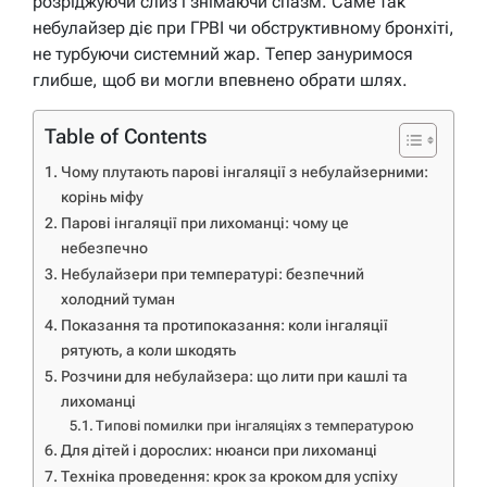
розріджуючи слиз і знімаючи спазм. Саме так
небулайзер діє при ГРВІ чи обструктивному бронхіті,
не турбуючи системний жар. Тепер зануримося
глибше, щоб ви могли впевнено обрати шлях.
Table of Contents
Чому плутають парові інгаляції з небулайзерними:
корінь міфу
Парові інгаляції при лихоманці: чому це
небезпечно
Небулайзери при температурі: безпечний
холодний туман
Показання та протипоказання: коли інгаляції
рятують, а коли шкодять
Розчини для небулайзера: що лити при кашлі та
лихоманці
Типові помилки при інгаляціях з температурою
Для дітей і дорослих: нюанси при лихоманці
Техніка проведення: крок за кроком для успіху