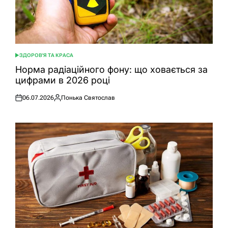
ЗДОРОВ'Я ТА КРАСА
ОПУБЛІКУВАТИ
У
Норма радіаційного фону: що ховається за
цифрами в 2026 році
06.07.2026
Понька Святослав
Оприлюднено
Опубліковано