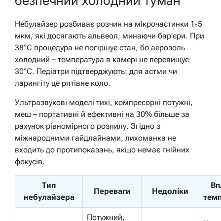
безпечний холодний туман
Небулайзер розбиває розчин на мікрочастинки 1-5
мкм, які досягають альвеол, минаючи бар’єри. При
38°C процедура не погіршує стан, бо аерозоль
холодний – температура в камері не перевищує
30°C. Педіатри підтверджують: для астми чи
ларингіту це рятівне коло.
Ультразвукові моделі тихі, компресорні потужні,
меш – портативні й ефективні на 30% більше за
рахунок рівномірного розпилу. Згідно з
міжнародними гайдлайнами, лихоманка не
входить до протипоказань, якщо немає гнійних
фокусів.
Тип
Вп
Переваги
Недоліки
небулайзера
тем
Потужний,