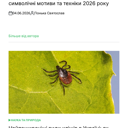
символічні мотиви та техніки 2026 року
04.06.2026
Понька Святослав
Оприлюднено
Опубліковано
Більше від автора
НАУКА ТА ПРИРОДА
ОПУБЛІКУВАТИ
У