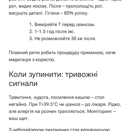
рот, видих носом. Після – прополощіть рот,
висушіть деталі. Гігієна – 80% успіху.
Виміряйте T перед сеансом.
1-1.5 год після їжі.
Не розмовляйте 30 хв після.
Плавний ритм робить процедуру приємною, наче
медитація з користю.
Коли зупинити: тривожні
сигнали
Тремтіння, нудота, посилення кашлю – стоп
негайно. При T>39.5°C чи ціанозі – до лікаря. Рідко,
але алергія на розчин трапляється. Моніторинг –
ваш щит.
З небулайзером лихоманка стає керованішою,