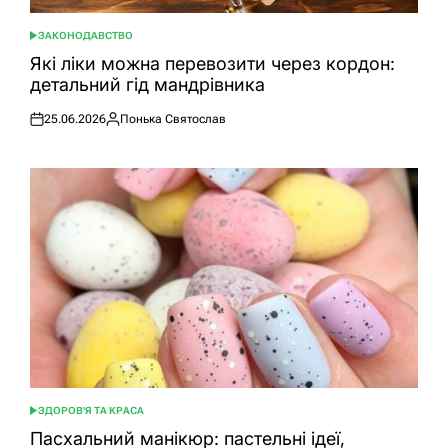
ЗАКОНОДАВСТВО
ОПУБЛІКУВАТИ
У
Які ліки можна перевозити через кордон:
детальний гід мандрівника
25.06.2026
Понька Святослав
Оприлюднено
Опубліковано
ЗДОРОВ'Я ТА КРАСА
ОПУБЛІКУВАТИ
У
Пасхальний манікюр: пастельні ідеї,