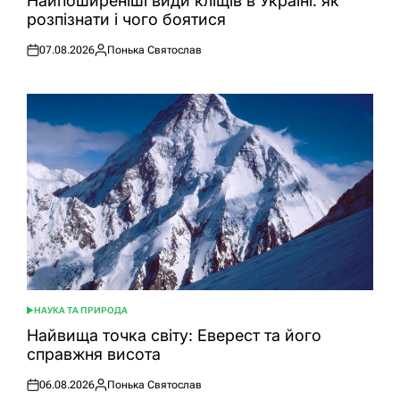
Найпоширеніші види кліщів в Україні: як
розпізнати і чого боятися
07.08.2026
Понька Святослав
Оприлюднено
Опубліковано
НАУКА ТА ПРИРОДА
ОПУБЛІКУВАТИ
У
Найвища точка світу: Еверест та його
справжня висота
06.08.2026
Понька Святослав
Оприлюднено
Опубліковано