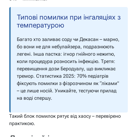
Типові помилки при інгаляціях з
температурою
Багато хто заливає соду чи Декасан – марно,
бо вони не для небулайзера, подразнюють
легені. Інша пастка: ігнор гнійного нежитю,
коли процедура розносить інфекцію. Третя:
перевищення дози Беродуалу, що викликає
тремор. Статистика 2025: 70% педіатрів
фіксують помилки з фізрозчином як “ліками”
– це лише носій. Уникайте, тестуючи прилад
на воді спершу.
Такий блок помилок рятує від хаосу – перевірено
практикою.