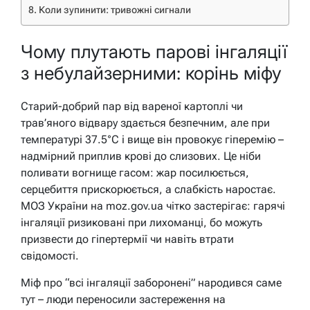
Коли зупинити: тривожні сигнали
Чому плутають парові інгаляції
з небулайзерними: корінь міфу
Старий-добрий пар від вареної картоплі чи
трав’яного відвару здається безпечним, але при
температурі 37.5°C і вище він провокує гіперемію –
надмірний приплив крові до слизових. Це ніби
поливати вогнище гасом: жар посилюється,
серцебиття прискорюється, а слабкість наростає.
МОЗ України на moz.gov.ua чітко застерігає: гарячі
інгаляції ризиковані при лихоманці, бо можуть
призвести до гіпертермії чи навіть втрати
свідомості.
Міф про “всі інгаляції заборонені” народився саме
тут – люди переносили застереження на