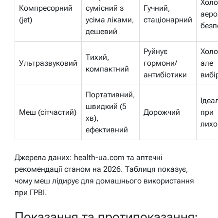
Холо
Компресорний
сумісний з
Гучний,
аеро
(jet)
усіма ліками,
стаціонарний
безп
дешевий
Руйнує
Холо
Тихий,
Ультразвуковий
гормони/
але
компактний
антибіотики
вибі
Портативний,
Ідеа
швидкий (5
Меш (сітчастий)
Дорожчий
при
хв),
лихо
ефективний
Джерела даних: health-ua.com та аптечні
рекомендації станом на 2026. Таблиця показує,
чому меш лідирує для домашнього використання
при ГРВІ.
Показання та протипоказання: