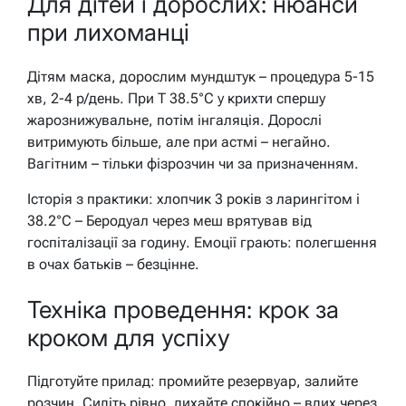
Для дітей і дорослих: нюанси
при лихоманці
Дітям маска, дорослим мундштук – процедура 5-15
хв, 2-4 р/день. При T 38.5°C у крихти спершу
жарознижувальне, потім інгаляція. Дорослі
витримують більше, але при астмі – негайно.
Вагітним – тільки фізрозчин чи за призначенням.
Історія з практики: хлопчик 3 років з ларингітом і
38.2°C – Беродуал через меш врятував від
госпіталізації за годину. Емоції грають: полегшення
в очах батьків – безцінне.
Техніка проведення: крок за
кроком для успіху
Підготуйте прилад: промийте резервуар, залийте
розчин. Сидіть рівно, дихайте спокійно – вдих через