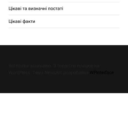
Цікаві та визначні постаті
Цікаві факти
Всі права захищено. З гордістю працює на
WordPress. Тема NewsArc розроблена
WPInterface
.