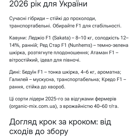
2026 рік для України
Сучасні гібриди – стійкі до прохолоди,
транспортабельні. Обирайте F1 для стабільності.
Кавуни: Леджіо F1 (Sakata) – 8–10 кг, солодкість 12–
14%, ранній; Ред Стар F1 (Nunhems) – темно-зелена
шкірка, розтягнуте плодоношення; Атаман F1 –
вітростійкий, ідеал для півночі.
Дині: Бедуїн F1 – тонка шкірка, 4–6 кг, ароматна;
Галилей – мускусна, транспортабельна; Кредо F1 –
рання, стійка до хвороб.
Ці сорти лідери 2025-го за відгуками фермерів
(organic-mix.com.ua), з врожайністю 40–60 т/га.
Догляд крок за кроком: від
сходів до збору