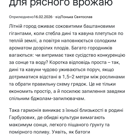
для рясного врожаю
Оприлюднено
16.02.2026
від
Понька Святослав
Літній город оживає соковитими баштановими
гігантами, коли стебла дині та кавуна плетуться по
теплій землі, а повітря наповнюється солодким
ароматом дозрілих плодів. Багато городників
вагаються: чи витримає таке сусідство конкуренцію
за сонце та воду? Коротка відповідь проста – так,
дині та кавуни чудово уживаються поруч, якщо
дотриматися відстані в 1,5–2 метри між рослинами
та обрати правильну схему грядок. Це не тільки
економить простір, а й посилює запилення завдяки
спільним бджолам-запилювачам.
Така гармонія виникає з їхньої близькості в родині
Гарбузових, де обидві культури вимагають
максимум сонця, легкого піщаного ґрунту та
помірного поливу. Уявіть, як батоги