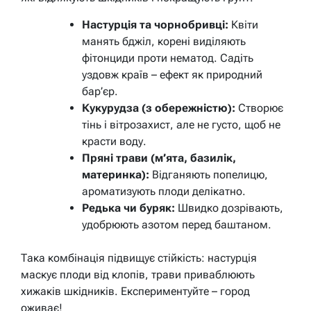
Настурція та чорнобривці:
Квіти
манять бджіл, корені виділяють
фітонциди проти нематод. Садіть
уздовж країв – ефект як природний
бар’єр.
Кукурудза (з обережністю):
Створює
тінь і вітрозахист, але не густо, щоб не
красти воду.
Пряні трави (м’ята, базилік,
материнка):
Відганяють попелицю,
ароматизують плоди делікатно.
Редька чи буряк:
Швидко дозрівають,
удобрюють азотом перед баштаном.
Така комбінація підвищує стійкість: настурція
маскує плоди від клопів, трави приваблюють
хижаків шкідників. Експериментуйте – город
оживає!