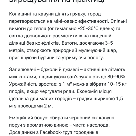
Коли дині та кавуни ділять грядку, город
перетворюється на міні-оазис ефективності. Спільні
вимоги до тепла (оптимально +25–30°C вдень) та
світла дозволяють розмістити їх на південній
ділянці без конфліктів. Батоги, досягаючи 3–5
метрів, створюють природний мульчуючий шар,
пригнічуючи бур’яни та утримуючи вологу.
Запилювачі – бджоли й джмелі – активніше літають
між квітами, підвищуючи зав’язуваність до 80–90%.
Урожайність зростає: з 1 м² можна зібрати 10–15 кг
плодів, якщо чергувати ряди. Економія місця
ідеальна для малих городів – грядки шириною 1,5
м з проходами 2 м.
Емоційний бонус: збирати червоний сік кавуна
поруч з ароматною диною – чиста насолода.
Досвідники з Facebook-груп городників