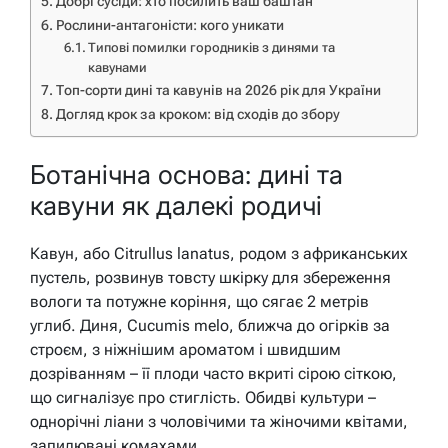
Добрі сусіди: хто посилить ваш баштан
Рослини-антагоністи: кого уникати
Типові помилки городників з динями та
кавунами
Топ-сорти дині та кавунів на 2026 рік для України
Догляд крок за кроком: від сходів до збору
Ботанічна основа: дині та
кавуни як далекі родичі
Кавун, або Citrullus lanatus, родом з африканських
пустель, розвинув товсту шкірку для збереження
вологи та потужне коріння, що сягає 2 метрів
углиб. Диня, Cucumis melo, ближча до огірків за
строєм, з ніжнішим ароматом і швидшим
дозріванням – її плоди часто вкриті сірою сіткою,
що сигналізує про стиглість. Обидві культури –
однорічні ліани з чоловічими та жіночими квітами,
запилювані комахами.