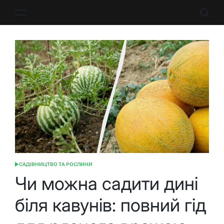
Перейти
до
вмісту
САДІВНИЦТВО ТА РОСЛИНИ
ОПУБЛІКУВАТИ
У
Чи можна садити дині
біля кавунів: повний гід