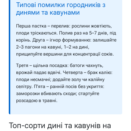
Типові помилки городників з
динями та кавунами
Перша пастка – перелив: рослини жовтіють,
плоди тріскаються. Полив раз на 5–7 днів, під
корінь. Друга – ігнор формуванню: залишайте
2–3 пагони на кавуні, 1–2 на дині,
прищипуйте вершини для концентрації соків.
Третя – щільна посадка: батоги чахнуть,
врожай падає вдвічі. Четверта – брак калію:
плоди несмачні; додайте золу чи калійну
селітру. П’ята – ранній посів без укриття:
заморозки вбивають сходи; стартуйте
розсадою в травні.
Топ-сорти дині та кавунів на