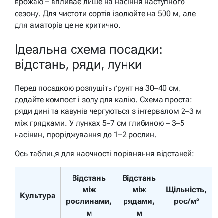
врожаю – впливає лише на насіння наступного
сезону. Для чистоти сортів ізолюйте на 500 м, але
для аматорів це не критично.
Ідеальна схема посадки:
відстань, ряди, лунки
Перед посадкою розпушіть ґрунт на 30–40 см,
додайте компост і золу для калію. Схема проста:
ряди дині та кавунів чергуються з інтервалом 2–3 м
між грядками. У лунках 5–7 см глибиною – 3–5
насінин, проріджування до 1–2 рослин.
Ось таблиця для наочності порівняння відстаней:
Відстань
Відстань
між
між
Щільність,
Культура
рослинами,
рядами,
рос/м²
м
м