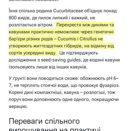
Їхня спільна родина Cucurbitaceae об’єднує понад
800 видів, де пилок липкий і важкий, не
розлітається вітром.
Перехрестя між динями та
кавунами практично неможливе через генетичні
бар’єри різних родів – Cucumis і Citrullus не
утворюють життєздатних гібридів, на відміну від
сортів усередині виду.
Це підтверджують
дослідження з seed-saving guides, де водяні кавуни
ізольовують лише від інших кавунів.
У ґрунті вони поводяться схоже: обожнюють pH 6–
7, не терплять стоячої води, що провокує фузаріоз.
Корені дині компактніші, кавуна – розлогіші, тож
поруч вони доповнюють одне одного, покращуючи
аерацію.
Переваги спільного
вирощування на практиці