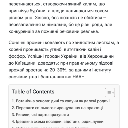
перетинаються, створюючи живий килим, що
пригнічує бур’яни, а плоди наливаються соком
рівномірно. Звісно, без нюансів не обійтися –
перезапилення мінімальне, бо це різні роди, але
конкуренція за поживні речовини реальна.
Сонячні промені ковзають по хвилястим листкам, а
корені проникають углиб, витягаючи калій і
фосфор. Успішні городи України, від Херсонщини
до Київщини, доводять: при правильному підході
врожай зростає на 20–30%, за даними Інституту
овочівництва і баштанництва НААН.
Table of Contents
Ботанічна основа: дині та кавуни як далекі родичі
Переваги спільного вирощування на практиці
Ризики, які варто врахувати
Ідеальна схема посадки: відстань, ряди, лунки