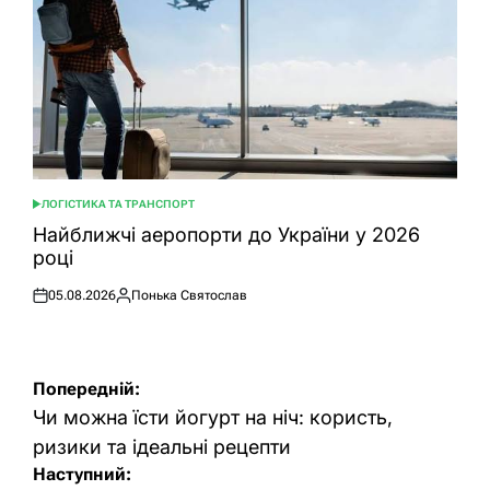
ЛОГІСТИКА ТА ТРАНСПОРТ
ОПУБЛІКУВАТИ
У
Найближчі аеропорти до України у 2026
році
05.08.2026
Понька Святослав
Оприлюднено
Опубліковано
Навігація
Попередній:
записів
Чи можна їсти йогурт на ніч: користь,
ризики та ідеальні рецепти
Наступний: