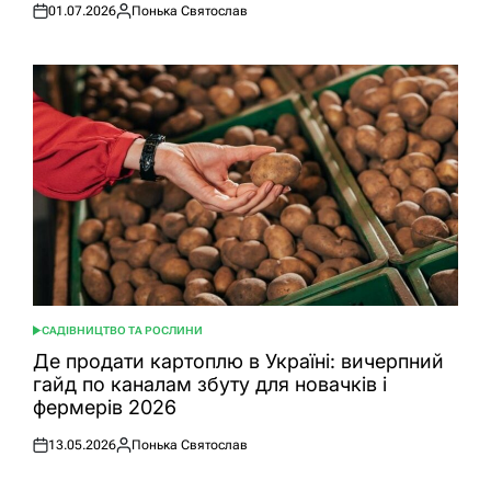
01.07.2026
Понька Святослав
Оприлюднено
Опубліковано
САДІВНИЦТВО ТА РОСЛИНИ
ОПУБЛІКУВАТИ
У
Де продати картоплю в Україні: вичерпний
гайд по каналам збуту для новачків і
фермерів 2026
13.05.2026
Понька Святослав
Оприлюднено
Опубліковано