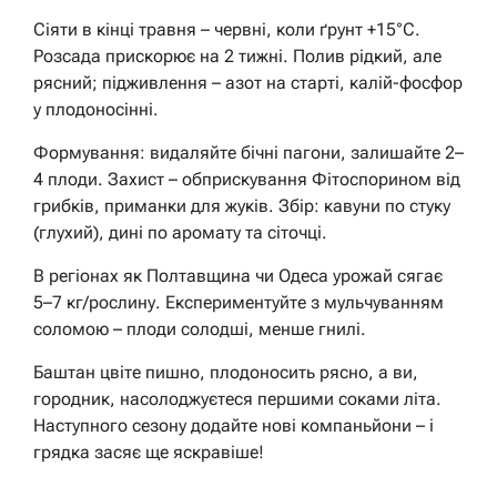
Сіяти в кінці травня – червні, коли ґрунт +15°C.
Розсада прискорює на 2 тижні. Полив рідкий, але
рясний; підживлення – азот на старті, калій-фосфор
у плодоносінні.
Формування: видаляйте бічні пагони, залишайте 2–
4 плоди. Захист – обприскування Фітоспорином від
грибків, приманки для жуків. Збір: кавуни по стуку
(глухий), дині по аромату та сіточці.
В регіонах як Полтавщина чи Одеса урожай сягає
5–7 кг/рослину. Експериментуйте з мульчуванням
соломою – плоди солодші, менше гнилі.
Баштан цвіте пишно, плодоносить рясно, а ви,
городник, насолоджуєтеся першими соками літа.
Наступного сезону додайте нові компаньйони – і
грядка засяє ще яскравіше!