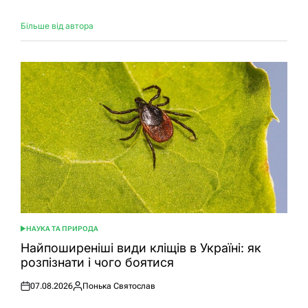
Більше від автора
НАУКА ТА ПРИРОДА
ОПУБЛІКУВАТИ
У
Найпоширеніші види кліщів в Україні: як
розпізнати і чого боятися
07.08.2026
Понька Святослав
Оприлюднено
Опубліковано