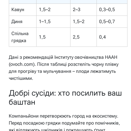
Кавун
1,5–2
2–3
0,3–0,5
Диня
1–1,5
1,5–2
0,5–0,7
Спільна
1,5
2,5
0,4
грядка
Дані з рекомендацій Інституту овочівництва НААН
(ovoch.com). Після таблиці розстеліть чорну плівку
для прогріву та мульчування – плоди лежатимуть
чистішими.
Добрі сусіди: хто посилить ваш
баштан
Компаньйони перетворюють город на екосистему.
Перед посадкою грядки подумайте про помічників,
які відлякують шкідників і покращують ґрунт.