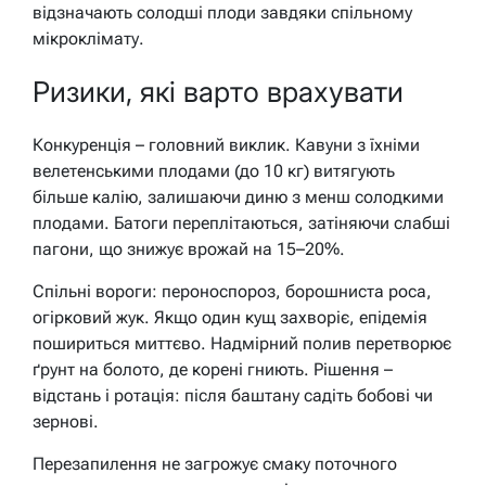
відзначають солодші плоди завдяки спільному
мікроклімату.
Ризики, які варто врахувати
Конкуренція – головний виклик. Кавуни з їхніми
велетенськими плодами (до 10 кг) витягують
більше калію, залишаючи диню з менш солодкими
плодами. Батоги переплітаються, затіняючи слабші
пагони, що знижує врожай на 15–20%.
Спільні вороги: пероноспороз, борошниста роса,
огірковий жук. Якщо один кущ захворіє, епідемія
пошириться миттєво. Надмірний полив перетворює
ґрунт на болото, де корені гниють. Рішення –
відстань і ротація: після баштану садіть бобові чи
зернові.
Перезапилення не загрожує смаку поточного