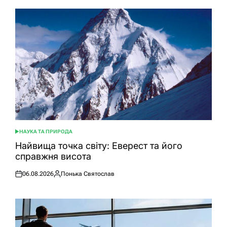
НАУКА ТА ПРИРОДА
ОПУБЛІКУВАТИ
У
Найвища точка світу: Еверест та його
справжня висота
06.08.2026
Понька Святослав
Оприлюднено
Опубліковано