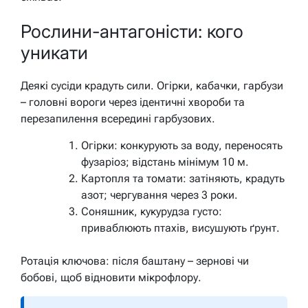
Рослини-антагоністи: кого
уникати
Деякі сусіди крадуть сили. Огірки, кабачки, гарбузи
– головні вороги через ідентичні хвороби та
перезапилення всередині гарбузових.
Огірки: конкурують за воду, переносять
фузаріоз; відстань мінімум 10 м.
Картопля та томати: затіняють, крадуть
азот; чергування через 3 роки.
Соняшник, кукурудза густо:
приваблюють птахів, висушують ґрунт.
Ротація ключова: після баштану – зернові чи
бобові, щоб відновити мікрофлору.