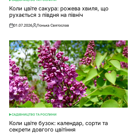
ОПУБЛІКУВАТИ
У
Коли цвіте сакура: рожева хвиля, що
рухається з півдня на північ
01.07.2026
Понька Святослав
Оприлюднено
Опубліковано
САДІВНИЦТВО ТА РОСЛИНИ
ОПУБЛІКУВАТИ
У
Коли цвіте бузок: календар, сорти та
секрети довгого цвітіння