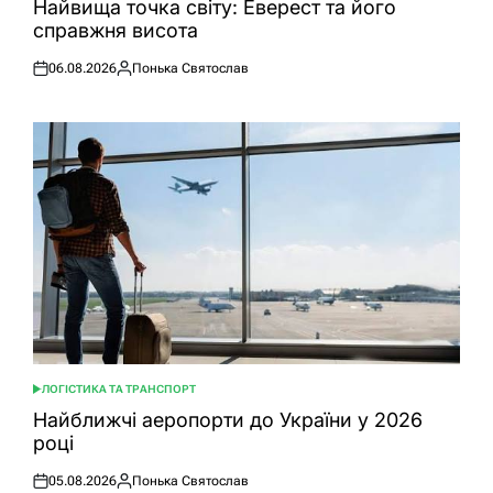
Найвища точка світу: Еверест та його
справжня висота
06.08.2026
Понька Святослав
Оприлюднено
Опубліковано
ЛОГІСТИКА ТА ТРАНСПОРТ
ОПУБЛІКУВАТИ
У
Найближчі аеропорти до України у 2026
році
05.08.2026
Понька Святослав
Оприлюднено
Опубліковано