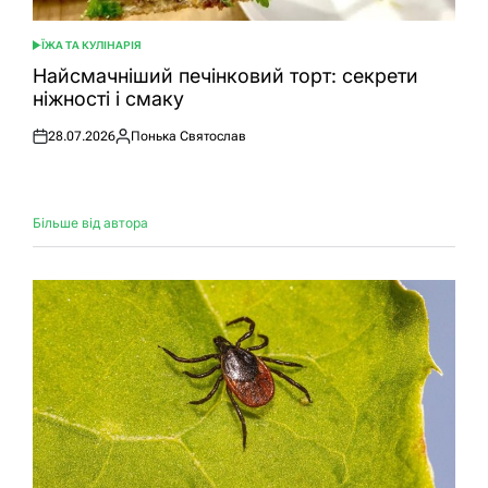
ЇЖА ТА КУЛІНАРІЯ
ОПУБЛІКУВАТИ
У
Найсмачніший печінковий торт: секрети
ніжності і смаку
28.07.2026
Понька Святослав
Оприлюднено
Опубліковано
Більше від автора