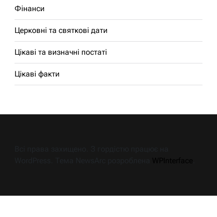
Фінанси
Церковні та святкові дати
Цікаві та визначні постаті
Цікаві факти
Всі права захищено. З гордістю працює на
WordPress. Тема NewsArc розроблена
WPInterface
.