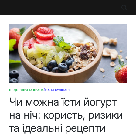
Перейти
до
вмісту
ЗДОРОВ'Я ТА КРАСА
ЇЖА ТА КУЛІНАРІЯ
ОПУБЛІКУВАТИ
У
Чи можна їсти йогурт
на ніч: користь, ризики
та ідеальні рецепти