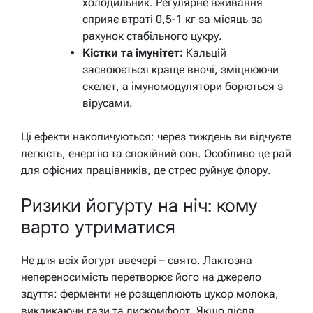
холодильник. Регулярне вживання
сприяє втраті 0,5-1 кг за місяць за
рахунок стабільного цукру.
Кістки та імунітет:
Кальцій
засвоюється краще вночі, зміцнюючи
скелет, а імуномодулятори борються з
вірусами.
Ці ефекти накопичуються: через тиждень ви відчуєте
легкість, енергію та спокійний сон. Особливо це рай
для офісних працівників, де стрес руйнує флору.
Ризики йогурту на ніч: кому
варто утриматися
Не для всіх йогурт ввечері – свято. Лактозна
непереносимість перетворює його на джерело
здуття: ферменти не розщеплюють цукор молока,
викликаючи гази та дискомфорт. Якщо після