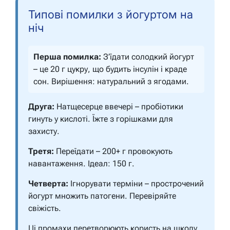
Типові помилки з йогуртом на
ніч
Перша помилка:
З’їдати солодкий йогурт
– це 20 г цукру, що будить інсулін і краде
сон.
Вирішення: натуральний з ягодами.
Друга:
Натщесерце ввечері – пробіотики
гинуть у кислоті.
Їжте з горішками для
захисту.
Третя:
Переїдати – 200+ г провокують
навантаження.
Ідеал: 150 г.
Четверта:
Ігнорувати терміни – прострочений
йогурт множить патогени.
Перевіряйте
свіжість.
Ці промахи перетворюють користь на шкоду,