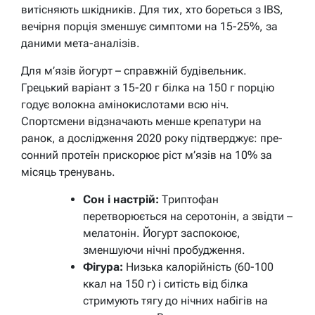
витісняють шкідників. Для тих, хто бореться з IBS,
вечірня порція зменшує симптоми на 15-25%, за
даними мета-аналізів.
Для м’язів йогурт – справжній будівельник.
Грецький варіант з 15-20 г білка на 150 г порцію
годує волокна амінокислотами всю ніч.
Спортсмени відзначають менше крепатури на
ранок, а дослідження 2020 року підтверджує: пре-
сонний протеїн прискорює ріст м’язів на 10% за
місяць тренувань.
Сон і настрій:
Триптофан
перетворюється на серотонін, а звідти –
мелатонін. Йогурт заспокоює,
зменшуючи нічні пробудження.
Фігура:
Низька калорійність (60-100
ккал на 150 г) і ситість від білка
стримують тягу до нічних набігів на