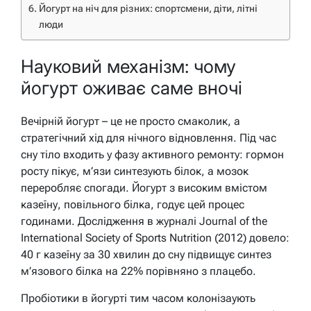
Йогурт на ніч для різних: спортсмени, діти, літні
люди
Науковий механізм: чому
йогурт оживає саме вночі
Вечірній йогурт – це не просто смаколик, а
стратегічний хід для нічного відновлення. Під час
сну тіло входить у фазу активного ремонту: гормон
росту пікує, м’язи синтезують білок, а мозок
переробляє спогади. Йогурт з високим вмістом
казеїну, повільного білка, годує цей процес
годинами. Дослідження в журналі Journal of the
International Society of Sports Nutrition (2012) довело:
40 г казеїну за 30 хвилин до сну підвищує синтез
м’язового білка на 22% порівняно з плацебо.
Пробіотики в йогурті тим часом колонізаують