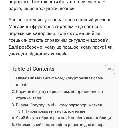
дорослих. Тож так, їсти йогурт на ніч можна – і
варто, якщо врахувати нюанси.
Але не кожен йогурт однаково корисний увечері.
Магазинні фруктові з сиропом – це пастка з
порожніми калоріями, тоді як домашній чи
грецький стають справжнім ритуалом здоров’я.
Далі розберемо, чому це працює, кому пасує і як
уникнути підводних каменів.
Table of Contents
Науковий механізм: чому йогурт оживає саме
вночі
Користь йогурту перед сном: від травлення до
стрункої талії
Ризики йогурту на ніч: кому варто утриматися
Типові помилки з йогуртом на ніч
Який йогурт обрати для ночі: порівняльна таблиця
Оптимальний час, порції та рецепти для вечора