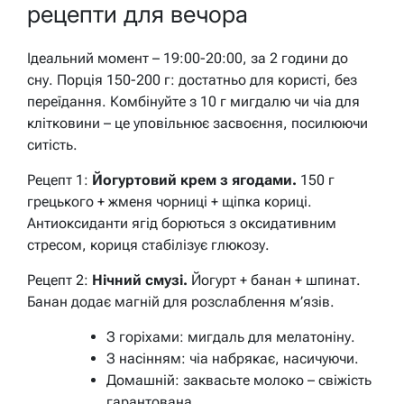
рецепти для вечора
Ідеальний момент – 19:00-20:00, за 2 години до
сну. Порція 150-200 г: достатньо для користі, без
переїдання. Комбінуйте з 10 г мигдалю чи чіа для
клітковини – це уповільнює засвоєння, посилюючи
ситість.
Рецепт 1:
Йогуртовий крем з ягодами.
150 г
грецького + жменя чорниці + щіпка кориці.
Антиоксиданти ягід борються з оксидативним
стресом, кориця стабілізує глюкозу.
Рецепт 2:
Нічний смузі.
Йогурт + банан + шпинат.
Банан додає магній для розслаблення м’язів.
З горіхами: мигдаль для мелатоніну.
З насінням: чіа набрякає, насичуючи.
Домашній: заквасьте молоко – свіжість
гарантована.