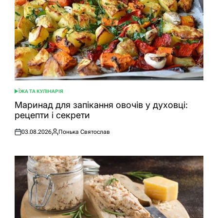
ЇЖА ТА КУЛІНАРІЯ
ОПУБЛІКУВАТИ
У
Маринад для запікання овочів у духовці:
рецепти і секрети
03.08.2026
Понька Святослав
Оприлюднено
Опубліковано