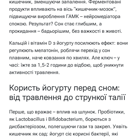
кишечник, зменшуючи запалення. Ферментовані
продукти впливають на вісь “кишечник-мозок”,
підвищуючи вироблення ГАМК – нейромедіатора
спокою. Результат? Сон стає глибшим, а
прокидання – бадьорішим, без важкості в животі.
Кальцій і вітамін D з йогурту посилюють ефект: вони
регулюють мелатонін, роблячи перехід у сон
плавним, наче ковзання по хвилях. Але ключ – у
часі: їжте за 1,5-2 години до відбою, щоб уникнути
активності травлення.
Користь йогурту перед сном:
від травлення до стрункої талії
Перше, що вражає – вплив на шлунок. Пробіотики,
як Lactobacillus і Bifidobacterium, борються з
дисбактеріозом, полегшуючи гази та закреп. Уявіть
кишечник як сад: йогурт сіє корисні бактерії, які