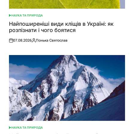
НАУКА ТА ПРИРОДА
ОПУБЛІКУВАТИ
У
Найпоширеніші види кліщів в Україні: як
розпізнати і чого боятися
07.08.2026
Понька Святослав
Оприлюднено
Опубліковано
НАУКА ТА ПРИРОДА
ОПУБЛІКУВАТИ
У