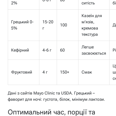
2%
ситість
б
Казеїн для
Грецький 0-
15-20
м’язів,
100
Д
5%
г
кремова
текстура
Легше
Кефірний
4-6 г
60
Р
засвоюється
Ц
Фруктовий
4 г
150+
Смак
ш
с
Дані з сайтів Mayo Clinic та USDA. Грецький –
фаворит для ночі: густота, білок, мінімум лактози.
Оптимальний час, порції та