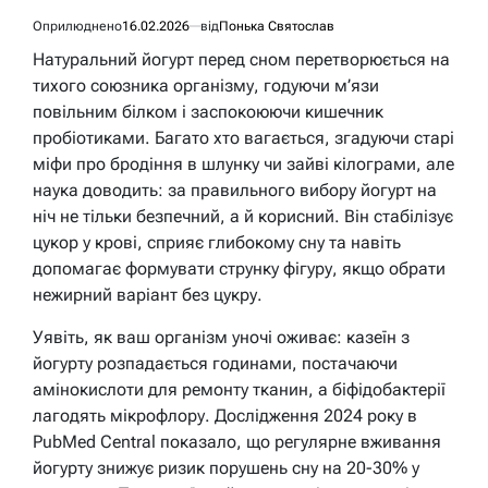
Оприлюднено
16.02.2026
від
Понька Святослав
Натуральний йогурт перед сном перетворюється на
тихого союзника організму, годуючи м’язи
повільним білком і заспокоюючи кишечник
пробіотиками. Багато хто вагається, згадуючи старі
міфи про бродіння в шлунку чи зайві кілограми, але
наука доводить: за правильного вибору йогурт на
ніч не тільки безпечний, а й корисний. Він стабілізує
цукор у крові, сприяє глибокому сну та навіть
допомагає формувати струнку фігуру, якщо обрати
нежирний варіант без цукру.
Уявіть, як ваш організм уночі оживає: казеїн з
йогурту розпадається годинами, постачаючи
амінокислоти для ремонту тканин, а біфідобактерії
лагодять мікрофлору. Дослідження 2024 року в
PubMed Central показало, що регулярне вживання
йогурту знижує ризик порушень сну на 20-30% у