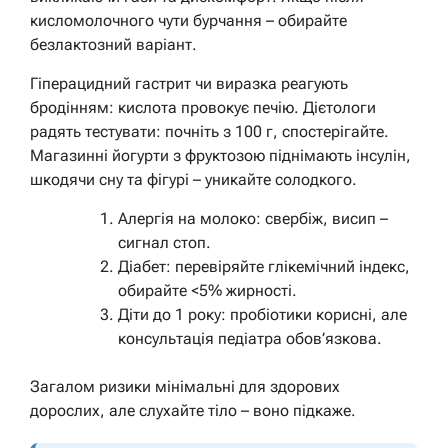
кисломолочного чути бурчання – обирайте
безлактозний варіант.
Гіперацидний гастрит чи виразка реагують
бродінням: кислота провокує печію. Дієтологи
радять тестувати: почніть з 100 г, спостерігайте.
Магазинні йогурти з фруктозою піднімають інсулін,
шкодячи сну та фігурі – уникайте солодкого.
Алергія на молоко: свербіж, висип –
сигнал стоп.
Діабет: перевіряйте глікемічний індекс,
обирайте <5% жирності.
Діти до 1 року: пробіотики корисні, але
консультація педіатра обов’язкова.
Загалом ризики мінімальні для здорових
дорослих, але слухайте тіло – воно підкаже.