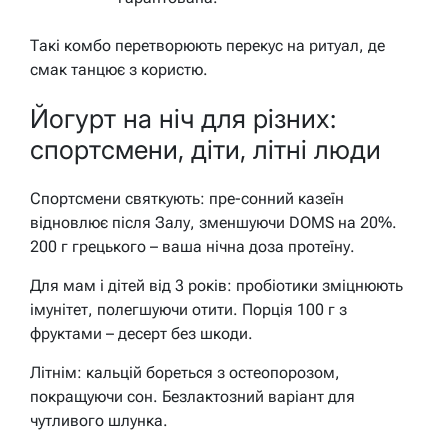
Такі комбо перетворюють перекус на ритуал, де
смак танцює з користю.
Йогурт на ніч для різних:
спортсмени, діти, літні люди
Спортсмени святкують: пре-сонний казеїн
відновлює після Залу, зменшуючи DOMS на 20%.
200 г грецького – ваша нічна доза протеїну.
Для мам і дітей від 3 років: пробіотики зміцнюють
імунітет, полегшуючи отити. Порція 100 г з
фруктами – десерт без шкоди.
Літнім: кальцій бореться з остеопорозом,
покращуючи сон. Безлактозний варіант для
чутливого шлунка.