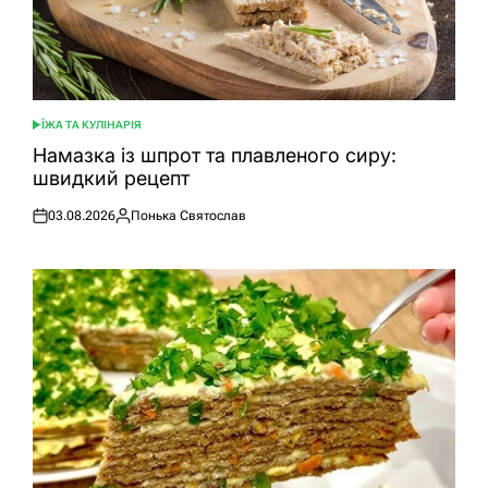
ЇЖА ТА КУЛІНАРІЯ
ОПУБЛІКУВАТИ
У
Намазка із шпрот та плавленого сиру:
швидкий рецепт
03.08.2026
Понька Святослав
Оприлюднено
Опубліковано