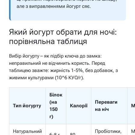
але з виправленнями йогурт сяє.
Який йогурт обрати для ночі:
порівняльна таблиця
Вибір йогурту – як підбір ключа до замка:
неправильний не відчинить користь. Перед
таблицею зважте: жирність 1-5%, без добавок, з
живими культурами (10^6 КУО/г).
Білок
(на
Переваги
Тип йогурту
Калорії
М
150
на ніч
г)
Натуральний
Пробіотики,
М
6-8 г
80