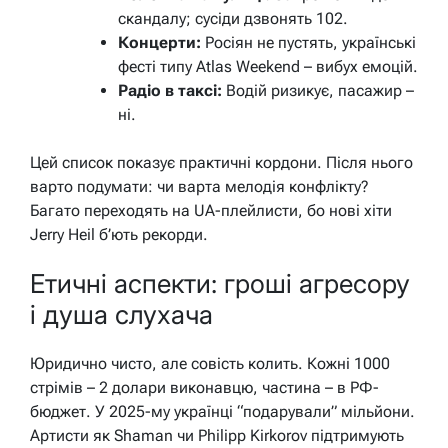
скандалу; сусіди дзвонять 102.
Концерти:
Росіян не пустять, українські
фесті типу Atlas Weekend – вибух емоцій.
Радіо в таксі:
Водій ризикує, пасажир –
ні.
Цей список показує практичні кордони. Після нього
варто подумати: чи варта мелодія конфлікту?
Багато переходять на UA-плейлисти, бо нові хіти
Jerry Heil б’ють рекорди.
Етичні аспекти: гроші агресору
і душа слухача
Юридично чисто, але совість колить. Кожні 1000
стрімів – 2 долари виконавцю, частина – в РФ-
бюджет. У 2025-му українці “подарували” мільйони.
Артисти як Shaman чи Philipp Kirkorov підтримують