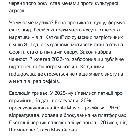
червня того року, став мечами проти культурної
агресії.
Чому саме музика? Вона проникає в душу, формує
світогляд. Російські треки часто несуть імперські
наративи – від “Катюші” до сучасних патріотичних
гімнів З. Тоді як українські мотивоти оживають на
фронті, стають гімнами опору. Закон набрав
чинності 7 жовтня 2022-го, заборонивши публічне
відтворення фонограм росіян. За даними
rada.gov.ua, це стосується не лише живих виступів,
а й кліпів, радіоефірів.
Еволюція триває. У 2025-му з’явилися петиції про
стримінги, бо дані показували: 30%
прослуховувань на Apple Music – російські. РНБО
відреагувала, додавши блокування на платформах.
Сьогодні чорний список налічує понад 120 імен, від
Шамана до Стаса Михайлова.