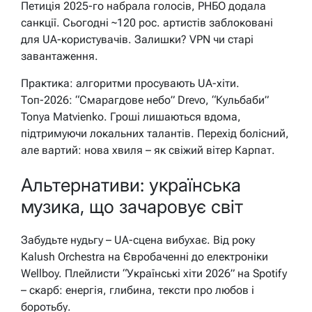
Петиція 2025-го набрала голосів, РНБО додала
санкції. Сьогодні ~120 рос. артистів заблоковані
для UA-користувачів. Залишки? VPN чи старі
завантаження.
Практика: алгоритми просувають UA-хіти.
Топ-2026: “Смарагдове небо” Drevo, “Кульбаби”
Tonya Matvienko. Гроші лишаються вдома,
підтримуючи локальних талантів. Перехід болісний,
але вартий: нова хвиля – як свіжий вітер Карпат.
Альтернативи: українська
музика, що зачаровує світ
Забудьте нудьгу – UA-сцена вибухає. Від року
Kalush Orchestra на Євробаченні до електроніки
Wellboy. Плейлисти “Українські хіти 2026” на Spotify
– скарб: енергія, глибина, тексти про любов і
боротьбу.