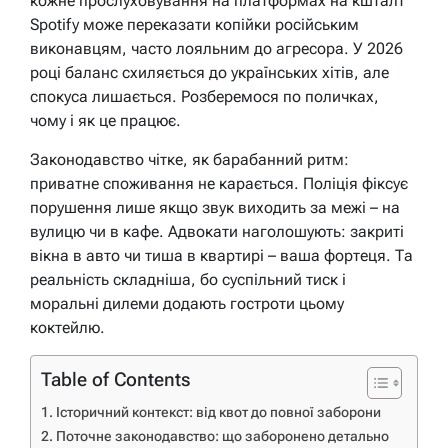
кожне прослуховування на платформах на кшталт
Spotify може переказати копійки російським
виконавцям, часто лояльним до агресора. У 2026
році баланс схиляється до українських хітів, але
спокуса лишається. Розберемося по поличках,
чому і як це працює.
Законодавство чітке, як барабанний ритм:
приватне споживання не карається. Поліція фіксує
порушення лише якщо звук виходить за межі – на
вулицю чи в кафе. Адвокати наголошують: закриті
вікна в авто чи тиша в квартирі – ваша фортеця. Та
реальність складніша, бо суспільний тиск і
моральні дилеми додають гостроти цьому
коктейлю.
Table of Contents
Історичний контекст: від квот до повної заборони
Поточне законодавство: що заборонено детально