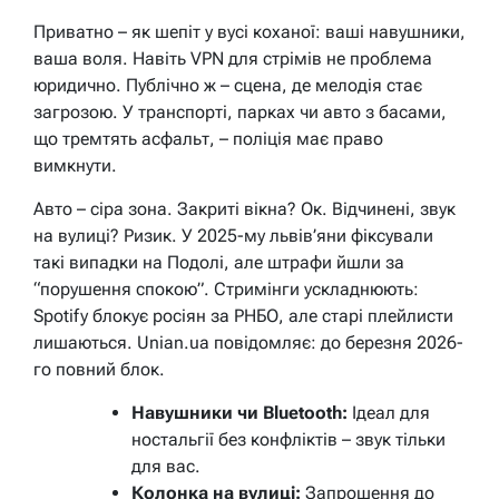
Приватно – як шепіт у вусі коханої: ваші навушники,
ваша воля. Навіть VPN для стрімів не проблема
юридично. Публічно ж – сцена, де мелодія стає
загрозою. У транспорті, парках чи авто з басами,
що тремтять асфальт, – поліція має право
вимкнути.
Авто – сіра зона. Закриті вікна? Ок. Відчинені, звук
на вулиці? Ризик. У 2025-му львів’яни фіксували
такі випадки на Подолі, але штрафи йшли за
“порушення спокою”. Стримінги ускладнюють:
Spotify блокує росіян за РНБО, але старі плейлисти
лишаються. Unian.ua повідомляє: до березня 2026-
го повний блок.
Навушники чи Bluetooth:
Ідеал для
ностальгії без конфліктів – звук тільки
для вас.
Колонка на вулиці:
Запрошення до