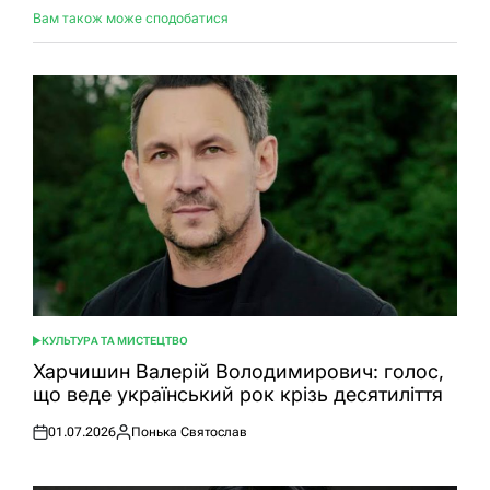
Вам також може сподобатися
КУЛЬТУРА ТА МИСТЕЦТВО
ОПУБЛІКУВАТИ
У
Харчишин Валерій Володимирович: голос,
що веде український рок крізь десятиліття
01.07.2026
Понька Святослав
Оприлюднено
Опубліковано