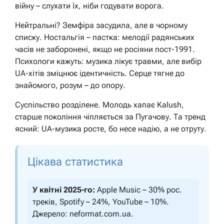
війну – слухати їх, ніби годувати ворога.
Нейтральні? Земфіра засудила, але в чорному
списку. Ностальгія – пастка: мелодії радянських
часів не заборонені, якщо не росіяни пост-1991.
Психологи кажуть: музика лікує травми, але вибір
UA-хітів зміцнює ідентичність. Серце тягне до
знайомого, розум – до опору.
Суспільство розділене. Молодь хапає Kalush,
старше покоління чіпляється за Пугачову. Та тренд
ясний: UA-музика росте, бо несе надію, а не отруту.
Цікава статистика
У квітні 2025-го:
Apple Music – 30% рос.
треків, Spotify – 24%, YouTube – 10%.
Джерело: neformat.com.ua.