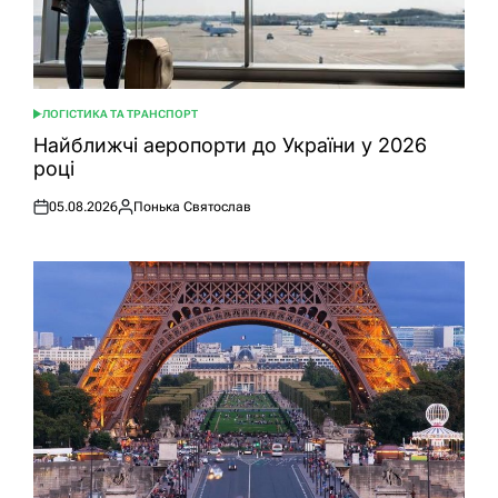
ЛОГІСТИКА ТА ТРАНСПОРТ
ОПУБЛІКУВАТИ
У
Найближчі аеропорти до України у 2026
році
05.08.2026
Понька Святослав
Оприлюднено
Опубліковано