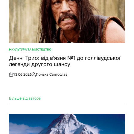
КУЛЬТУРА ТА МИСТЕЦТВО
ОПУБЛІКУВАТИ
У
Денні Трио: від в’язня №1 до голлівудської
легенди другого шансу
13.06.2026
Понька Святослав
Оприлюднено
Опубліковано
Більше від автора