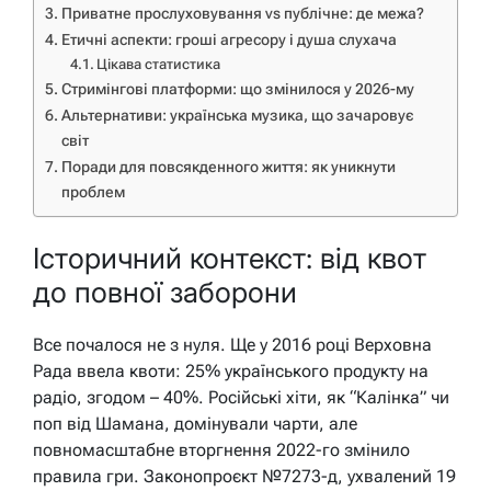
Приватне прослуховування vs публічне: де межа?
Етичні аспекти: гроші агресору і душа слухача
Цікава статистика
Стримінгові платформи: що змінилося у 2026-му
Альтернативи: українська музика, що зачаровує
світ
Поради для повсякденного життя: як уникнути
проблем
Історичний контекст: від квот
до повної заборони
Все почалося не з нуля. Ще у 2016 році Верховна
Рада ввела квоти: 25% українського продукту на
радіо, згодом – 40%. Російські хіти, як “Калінка” чи
поп від Шамана, домінували чарти, але
повномасштабне вторгнення 2022-го змінило
правила гри. Законопроєкт №7273-д, ухвалений 19