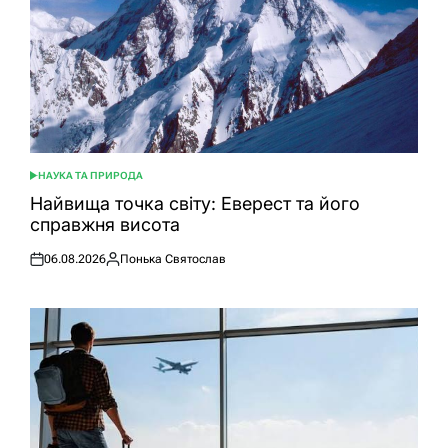
НАУКА ТА ПРИРОДА
ОПУБЛІКУВАТИ
У
Найвища точка світу: Еверест та його
справжня висота
06.08.2026
Понька Святослав
Оприлюднено
Опубліковано