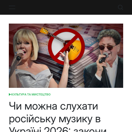
Перейти
до
вмісту
КУЛЬТУРА ТА МИСТЕЦТВО
ОПУБЛІКУВАТИ
У
Чи можна слухати
російську музику в
Україні 2026: закони,