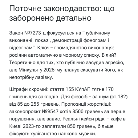
Поточне законодавство: що
заборонено детально
Закон №7273-д фокусується на “публічному
виконанні, показі, демонстрації фонограм і
відеограм”. Ключ – громадянство виконавця:
росіяни автоматично в чорному списку. Білий?
Теоретично для тих, хто публічно засудив агресію,
але Мінкульт у 2026-му планує скасувати його, як
непотрібну лазівку.
Штрафи скромні: стаття 155 КУпАП тягне 170
гривень для закладів. Для фізосіб – за шум (ст.182)
від 85 до 255 гривень. Пропозиції жорсткіші:
законопроєкт №9547 хотів 8500 гривень за перше
порушення, але завис. Реальні кейси рідкі – кафе в
Києві 2023-го заплатили 850 гривень, більше
фіксують хуліганство навколо музики.