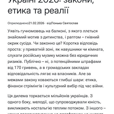
етика та реалії
Оприлюднено
21.02.2026
від
Понька Святослав
Уявіть гучномовець на балконі, з якого ллється
знайомий мотив з дитинства, і раптом – гнівний
окрик сусіда. Чи законно це? Коротка відповідь
проста: у приватній зоні, як навушники чи кімната,
слухати російську музику можна без юридичних
ризиків. Публічно – ні, з потенційними штрафами
від 170 гривень, а в громадських закладах
відповідальність лягає на власників. Але за
межами закону ховаються глибші шари: етика,
фінанси стрімінгів і культурний вибір під час війни.
Ця дилема торкається мільйонів українців. З
одного боку, мелодії, що супроводжували юність,
викликають ностальгію теплим потоком. З іншого –