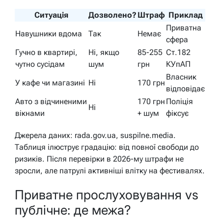
Ситуація
Дозволено?
Штраф
Приклад
Приватна
Навушники вдома
Так
Немає
сфера
Гучно в квартирі,
Ні, якщо
85-255
Ст.182
чутно сусідам
шум
грн
КУпАП
Власник
У кафе чи магазині
Ні
170 грн
відповідає
Авто з відчиненими
170 грн
Поліція
Ні
вікнами
+ шум
фіксує
Джерела даних: rada.gov.ua, suspilne.media.
Таблиця ілюструє градацію: від повної свободи до
ризиків. Після перевірки в 2026-му штрафи не
зросли, але патрулі активніші влітку на фестивалях.
Приватне прослуховування vs
публічне: де межа?