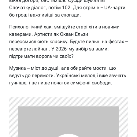
вікна догори, бас тихіше. Сусіди шумлять?
Спочатку діалог, потім 102. Для стрімів – UA-чарти,
бо гроші важливіші за спогади.
Психологічний хак: змішуйте старі хіти з новими
каверами. Артисти як Океан Ельзи
переосмислюють класику. Будьте пильні на фестах –
перевірте лайнап. У 2026-му вибір за вами:
підтримати ворога чи своїх?
Музика – міст до душі, але обирайте мости, що
ведуть до перемоги. Українські мелодії вже звучать
гучніше, і це лише початок симфонії свободи.