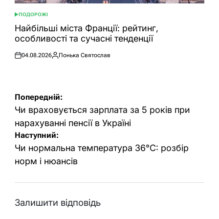
ПОДОРОЖІ
ОПУБЛІКУВАТИ
У
Найбільші міста Франції: рейтинг,
особливості та сучасні тенденції
04.08.2026
Понька Святослав
Оприлюднено
Опубліковано
Навігація
Попередній:
записів
Чи враховується зарплата за 5 років при
нарахуванні пенсії в Україні
Наступний:
Чи нормальна температура 36°C: розбір
норм і нюансів
Залишити відповідь