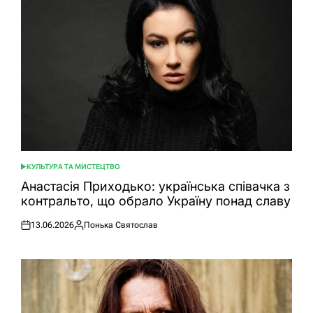
КУЛЬТУРА ТА МИСТЕЦТВО
ОПУБЛІКУВАТИ
У
Анастасія Приходько: українська співачка з
контральто, що обрало Україну понад славу
13.06.2026
Понька Святослав
Оприлюднено
Опубліковано