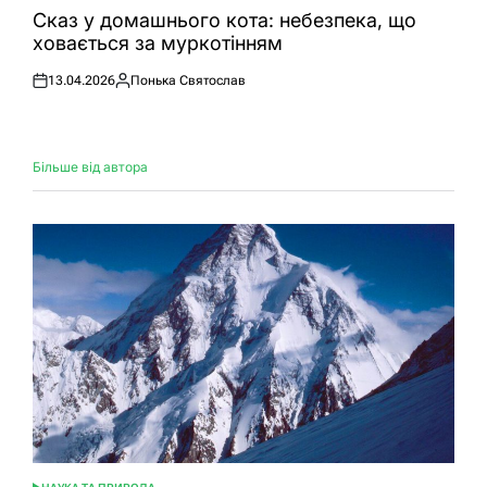
У
Сказ у домашнього кота: небезпека, що
ховається за муркотінням
13.04.2026
Понька Святослав
Оприлюднено
Опубліковано
Більше від автора