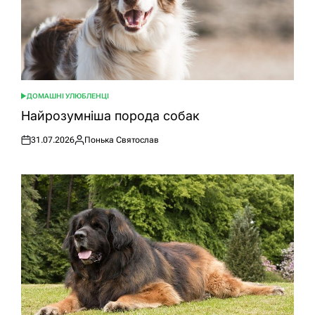
ДОМАШНІ УЛЮБЛЕНЦІ
ОПУБЛІКУВАТИ
У
Найрозумніша порода собак
31.07.2026
Понька Святослав
Оприлюднено
Опубліковано