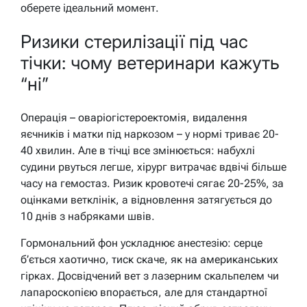
оберете ідеальний момент.
Ризики стерилізації під час
тічки: чому ветеринари кажуть
“ні”
Операція – оваріогістероектомія, видалення
яєчників і матки під наркозом – у нормі триває 20-
40 хвилин. Але в тічці все змінюється: набухлі
судини рвуться легше, хірург витрачає вдвічі більше
часу на гемостаз. Ризик кровотечі сягає 20-25%, за
оцінками ветклінік, а відновлення затягується до
10 днів з набряками швів.
Гормональний фон ускладнює анестезію: серце
б’ється хаотично, тиск скаче, як на американських
гірках. Досвідчений вет з лазерним скальпелем чи
лапароскопією впорається, але для стандартної