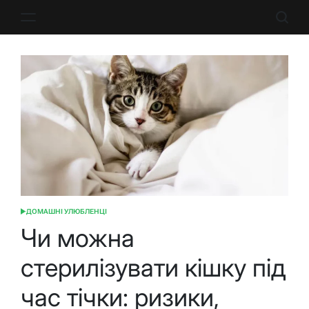
Перейти
до
вмісту
ДОМАШНІ УЛЮБЛЕНЦІ
ОПУБЛІКУВАТИ
У
Чи можна
стерилізувати кішку під
час тічки: ризики,