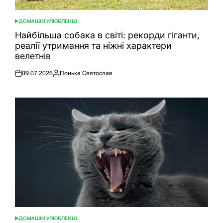
ДОМАШНІ УЛЮБЛЕНЦІ
ОПУБЛІКУВАТИ
У
Найбільша собака в світі: рекорди гіганти,
реалії утримання та ніжні характери
велетнів
09.07.2026
Понька Святослав
Оприлюднено
Опубліковано
ДОМАШНІ УЛЮБЛЕНЦІ
ОПУБЛІКУВАТИ