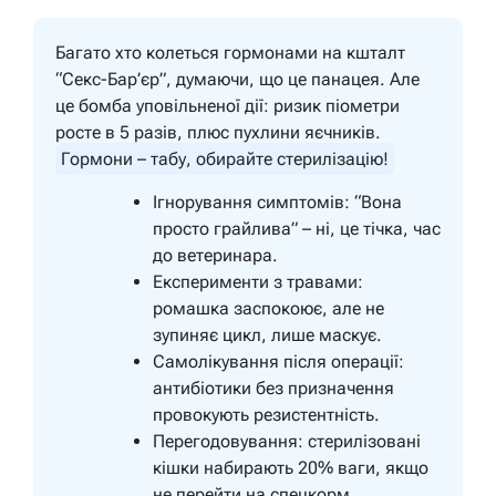
Багато хто колеться гормонами на кшталт
“Секс-Бар’єр”, думаючи, що це панацея. Але
це бомба уповільненої дії: ризик піометри
росте в 5 разів, плюс пухлини яєчників.
Гормони – табу, обирайте стерилізацію!
Ігнорування симптомів: “Вона
просто грайлива” – ні, це тічка, час
до ветеринара.
Експерименти з травами:
ромашка заспокоює, але не
зупиняє цикл, лише маскує.
Самолікування після операції:
антибіотики без призначення
провокують резистентність.
Перегодовування: стерилізовані
кішки набирають 20% ваги, якщо
не перейти на спецкорм.