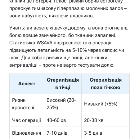
клініки це лотерея. Плюс, різкий обрив естрогену
провокує тимчасову гіперплазію молочних залоз –
вони набухають, лякаючи власників.
Уявіть: ви везете кішечку додому, а вона стогне від
болю довше звичайного, бо тканини запалені.
Статистика WSAVA підкреслює: такі операції
підвищують летальність на 5-10% через сепсис чи
шок. Для собак ризики ще вищі, але кішки
витриваліші – проте не варто тестувати долю.
Стерилізація
Стерилізація
Аспект
в тічці
поза тічкою
Ризик
Високий (20-
Низький (<5%)
кровотечі
25%)
Час операції
40-60 хв
20-30 хв
Відновлення
7-10 днів
3-5 днів