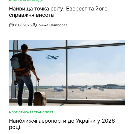
НАУКА ТА ПРИРОДА
ОПУБЛІКУВАТИ
У
Найвища точка світу: Еверест та його
справжня висота
06.08.2026
Понька Святослав
Оприлюднено
Опубліковано
ЛОГІСТИКА ТА ТРАНСПОРТ
ОПУБЛІКУВАТИ
У
Найближчі аеропорти до України у 2026
році