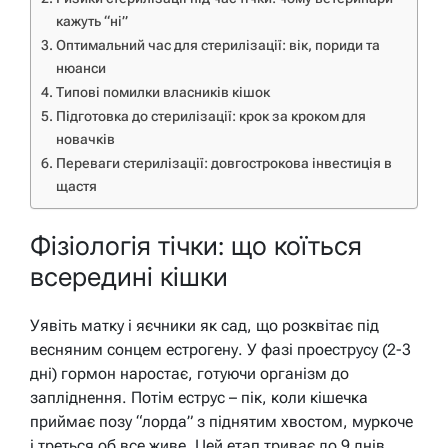
кажуть “ні”
Оптимальний час для стерилізації: вік, пориди та
нюанси
Типові помилки власників кішок
Підготовка до стерилізації: крок за кроком для
новачків
Переваги стерилізації: довгострокова інвестиція в
щастя
Фізіологія тічки: що коїться
всередині кішки
Уявіть матку і яєчники як сад, що розквітає під
весняним сонцем естрогену. У фазі проеструсу (2-3
дні) гормон наростає, готуючи організм до
запліднення. Потім еструс – пік, коли кішечка
приймає позу “лорда” з піднятим хвостом, муркоче
і треться об все живе. Цей етап триває до 9 днів,