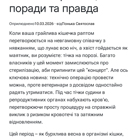
поради та правда
Оприлюднено
10.03.2026
від
Понька Святослав
Коли ваша грайлива кішечка раптом
перетворюється на невгамовну співачку з
нявканням, що лунає всю ніч, а хвіст гойдається як
маятник, ви розумієте: тічка на порозі. Багато
власників у цей момент замислюються про
стерилізацію, аби припинити цей “концерт”. Але ось
ключова новина: технічно операцію провести
можна, проте ветеринари з досвідом одностайно
радять утриматися. Під час тічки судини в
репродуктивних органах набухають кров’ю,
перетворюючи просту процедуру на справжній
виклик з ризиком кровотечі та затяжним
відновленням.
Цей період – як бурхлива весна в організмі кішки,