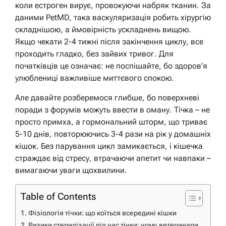
коли естроген вирує, провокуючи набряк тканин. За
даними PetMD, така васкуляризація робить хірургію
складнішою, а ймовірність ускладнень вищою.
Якщо чекати 2-4 тижні після закінчення циклу, все
проходить гладко, без зайвих тривог. Для
початківців це означає: не поспішайте, бо здоров’я
улюблениці важливіше миттєвого спокою.
Але давайте розберемося глибше, бо поверхневі
поради з форумів можуть ввести в оману. Тічка – не
просто примха, а гормональний шторм, що триває
5-10 днів, повторюючись 3-4 рази на рік у домашніх
кішок. Без парування цикл замикається, і кішечка
страждає від стресу, втрачаючи апетит чи навпаки –
вимагаючи уваги щохвилини.
Table of Contents
Фізіологія тічки: що коїться всередині кішки
Ризики стерилізації під час тічки: чому ветеринари