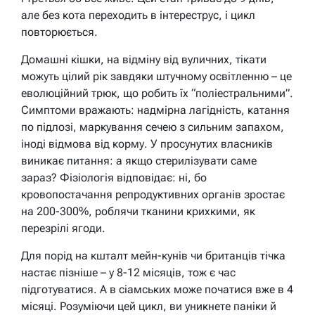
але без кота переходить в інтереструс, і цикл
повторюється.
Домашні кішки, на відміну від вуличних, тікати
можуть цілий рік завдяки штучному освітленню – це
еволюційний трюк, що робить їх “поліестральними”.
Симптоми вражають: надмірна лагідність, катання
по підлозі, маркування сечею з сильним запахом,
іноді відмова від корму. У просунутих власників
виникає питання: а якщо стерилізувати саме
зараз? Фізіологія відповідає: ні, бо
кровопостачання репродуктивних органів зростає
на 200-300%, роблячи тканини крихкими, як
перезрілі ягоди.
Для порід на кшталт мейн-кунів чи британців тічка
настає пізніше – у 8-12 місяців, тож є час
підготуватися. А в сіамських може початися вже в 4
місяці. Розуміючи цей цикл, ви уникнете паніки й