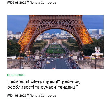
05.08.2026
Понька Святослав
Оприлюднено
Опубліковано
ПОДОРОЖІ
ОПУБЛІКУВАТИ
У
Найбільші міста Франції: рейтинг,
особливості та сучасні тенденції
04.08.2026
Понька Святослав
Оприлюднено
Опубліковано