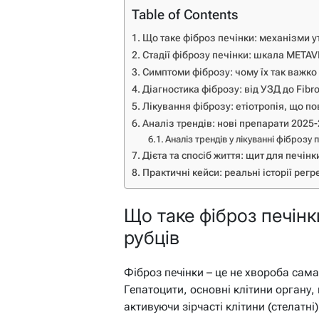
Table of Contents
Що таке фіброз печінки: механізми у
Стадії фіброзу печінки: шкала METAV
Симптоми фіброзу: чому їх так важко
Діагностика фіброзу: від УЗД до Fibr
Лікування фіброзу: етіотропія, що п
Аналіз трендів: нові препарати 2025-
Аналіз трендів у лікуванні фіброзу 
Дієта та спосіб життя: щит для печінк
Практичні кейси: реальні історії регре
Що таке фіброз печінк
рубців
Фіброз печінки – це не хвороба сама 
Гепатоцити, основні клітини органу, г
активуючи зірчасті клітини (стелатні