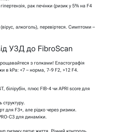
гіпертензія, рак печінки (ризик у 5% на F4
 (вірус, алкоголь), перевіртеся. Симптоми –
від УЗД до FibroScan
прощавайтеся з голками! Еластографія
и в kPa: <7 – норма, 7-9 F2, >12 F4.
T, білірубін, плюс FIB-4 чи APRI score для
 структуру.
рт для F3+, але рідко через ризики.
 PRO-C3 для динаміки.
руп ризику рятує життя. Річний контроль