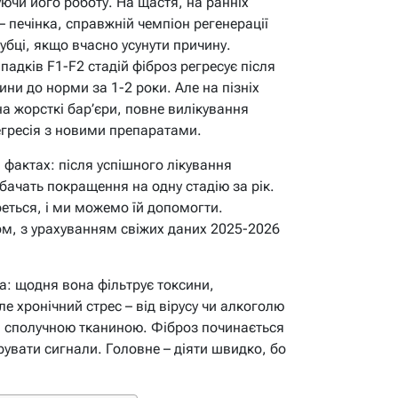
ючи його роботу. На щастя, на ранніх
– печінка, справжній чемпіон регенерації
убці, якщо вчасно усунути причину.
адків F1-F2 стадій фіброз регресує після
ини до норми за 1-2 роки. Але на пізніх
а жорсткі бар’єри, повне вилікування
егресія з новими препаратами.
а фактах: після успішного лікування
 бачать покращення на одну стадію за рік.
реться, і ми можемо їй допомогти.
ом, з урахуванням свіжих даних 2025-2026
ка: щодня вона фільтрує токсини,
ле хронічний стрес – від вірусу чи алкоголю
я сполучною тканиною. Фіброз починається
рувати сигнали. Головне – діяти швидко, бо