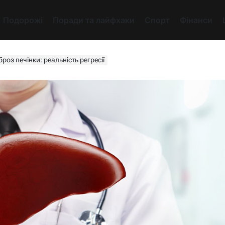
Подорожі
Поради та лайфхаки
Спорт
Фінанси
роз печінки: реальність регресії