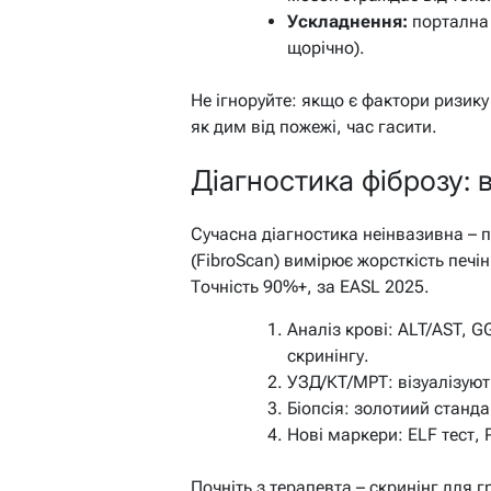
Ускладнення:
портална 
щорічно).
Не ігноруйте: якщо є фактори ризику
як дим від пожежі, час гасити.
Діагностика фіброзу: 
Сучасна діагностика неінвазивна – 
(FibroScan) вимірює жорсткість печінк
Точність 90%+, за EASL 2025.
Аналіз крові: ALT/AST, GG
скринінгу.
УЗД/КТ/МРТ: візуалізують
Біопсія: золотиий станда
Нові маркери: ELF тест,
Почніть з терапевта – скринінг для г