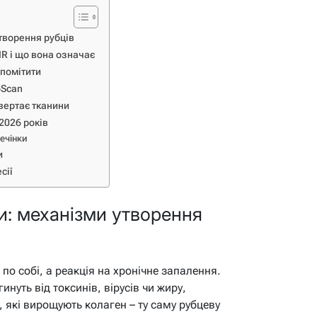
творення рубців
IR і що вона означає
 помітити
oScan
овертає тканини
2026 років
печінки
и
сії
и: механізми утворення
по собі, а реакція на хронічне запалення.
инуть від токсинів, вірусів чи жиру,
), які вирощують колаген – ту саму рубцеву