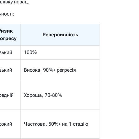
плівку назад.
чності:
Ризик
Реверсивність
огресу
зький
100%
зький
Висока, 90%+ регресія
редній
Хороша, 70-80%
сокий
Часткова, 50%+ на 1 стадію