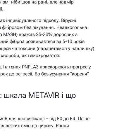
ізм, ніби шов на рані, але надмір
ї.
ає індивідуального підходу. Вірусні
з фіброзом без лікування. Неалкогольна
о MASH) вражає 25-30% дорослих з
ьний фіброз розвивається за 5-10 років
цеси чи токсини (парацетамол у надлишку)
і хвороби, як гемохроматоз.
ції в генах PNPLA3 прискорюють прогрес у
ок до регресії, бо без усунення “кореня”
и: шкала METAVIR і що
IR для класифікації – від F0 до F4. Це не
ід легких змін до цирозу. Рання