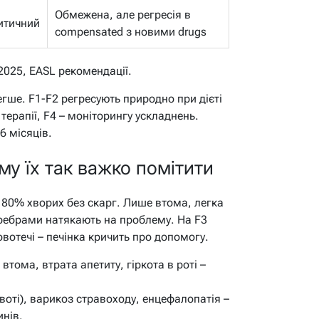
Обмежена, але регресія в
итичний
compensated з новими drugs
025, EASL рекомендації.
гше. F1-F2 регресують природно при дієті
 терапії, F4 – моніторингу ускладнень.
6 місяців.
у їх так важко помітити
– 80% хворих без скарг. Лише втома, легка
 ребрами натякають на проблему. На F3
вотечі – печінка кричить про допомогу.
втома, втрата апетиту, гіркота в роті –
воті), варикоз стравоходу, енцефалопатія –
инів.