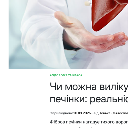
ЗДОРОВ'Я ТА КРАСА
ОПУБЛІКУВАТИ
У
Чи можна виліку
печінки: реальні
Оприлюднено
10.03.2026
від
Понька Святосла
Фіброз печінки нагадує тихого воро