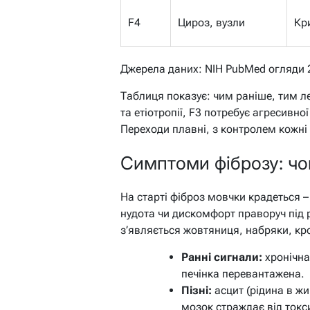
F4
Цироз, вузли
Кр
Джерела даних: NIH PubMed огляди 2
Таблиця показує: чим раніше, тим ле
та етіотропії, F3 потребує агресивної
Переходи плавні, з контролем кожні 
Симптоми фіброзу: чом
На старті фіброз мовчки крадеться 
нудота чи дискомфорт праворуч під
з’являється жовтяниця, набряки, кро
Ранні сигнали:
хронічна 
печінка перевантажена.
Пізні:
асцит (рідина в жи
мозок страждає від токс