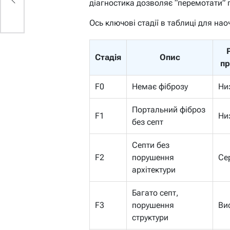
діагностика дозволяє “перемотати” 
Ось ключові стадії в таблиці для нао
Стадія
Опис
пр
F0
Немає фіброзу
Ни
Портальний фіброз
F1
Ни
без септ
Септи без
F2
порушення
Се
архітектури
Багато септ,
F3
порушення
Ви
структури