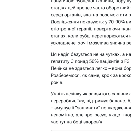
павутиною рубцевої тканини, порушу
стадіях цей процес часто оборотний 
серед органів, здатна розсмоктати р
Дослідження показують: у 70-90% вип
етіотропної терапії, повертаючи ткан
етапах, коли рубці перетворюються н
ускладнене, хоч і можлива значна р
Ця надія базується не на чутках, а н
гепатиту C понад 50% пацієнтів з F3
Печінка не здається легко – вона бо
Розберемося, як саме, крок за крок
років.
Уявіть печінку як завзятого садівни
переробляє їжу, підтримує баланс. А
– змушує її “зашивати” пошкодженн
непомітно, але прогресує, якщо ігно
час тут на боці здоров’я.