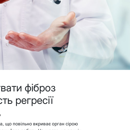
вати фіброз
сть регресії
в
га, що повільно вкриває орган сірою