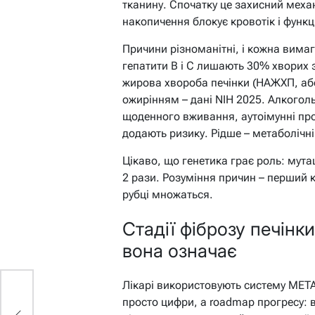
тканину. Спочатку це захисний механ
накопичення блокує кровотік і функці
Причини різноманітні, і кожна вимаг
гепатити B і C лишають 30% хворих 
жирова хвороба печінки (НАЖХП, аб
ожирінням – дані NIH 2025. Алкогол
щоденного вживання, аутоімунні про
додають ризику. Рідше – метаболічн
Цікаво, що генетика грає роль: мута
2 рази. Розуміння причин – перший кр
рубці множаться.
Стадії фіброзу печінк
вона означає
Лікарі використовують систему METAV
просто цифри, а roadmap прогресу: в
ір