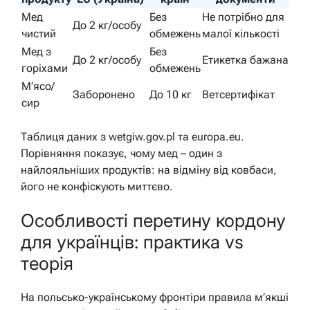
Мед
Без
Не потрібно для
До 2 кг/особу
чистий
обмежень
малої кількості
Мед з
Без
До 2 кг/особу
Етикетка бажана
горіхами
обмежень
М’ясо/
Заборонено
До 10 кг
Ветсертифікат
сир
Таблиця даних з wetgiw.gov.pl та europa.eu.
Порівняння показує, чому мед – один з
найлояльніших продуктів: на відміну від ковбаси,
його не конфіскують миттєво.
Особливості перетину кордону
для українців: практика vs
теорія
На польсько-українському фронтіри правила м’якші