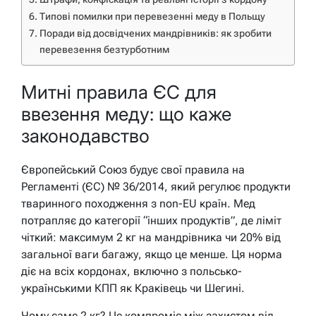
Типові помилки при перевезенні меду в Польщу
Поради від досвідчених мандрівників: як зробити
перевезення безтурботним
Митні правила ЄС для
ввезення меду: що каже
законодавство
Європейський Союз будує свої правила на
Регламенті (ЄС) № 36/2014, який регулює продукти
тваринного походження з non-EU країн. Мед
потрапляє до категорії “інших продуктів”, де ліміт
чіткий: максимум 2 кг на мандрівника чи 20% від
загальної ваги багажу, якщо це менше. Ця норма
діє на всіх кордонах, включно з польсько-
українськими КПП як Краківець чи Шегині.
Чому саме 2 кг? Це компроміс між захистом від