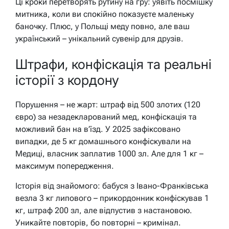
Ці кроки перетворять рутину на гру: уявіть посмішку
митника, коли ви спокійно показуєте маленьку
баночку. Плюс, у Польщі меду повно, але ваш
український – унікальний сувенір для друзів.
Штрафи, конфіскація та реальні
історії з кордону
Порушення – не жарт: штраф від 500 злотих (120
євро) за незадекларований мед, конфіскація та
можливий бан на в’їзд. У 2025 зафіксовано
випадки, де 5 кг домашнього конфіскували на
Медиці, власник заплатив 1000 зл. Але для 1 кг –
максимум попередження.
Історія від знайомого: бабуся з Івано-Франківська
везла 3 кг липового – прикордонник конфіскував 1
кг, штраф 200 зл, але відпустив з настановою.
Уникайте повторів, бо повторні – кримінал.