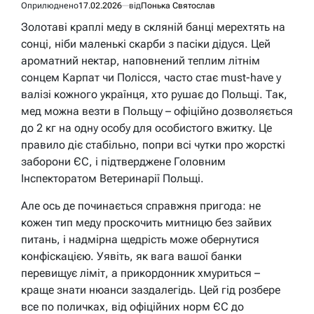
Оприлюднено
17.02.2026
від
Понька Святослав
Золотаві краплі меду в скляній банці мерехтять на
сонці, ніби маленькі скарби з пасіки дідуся. Цей
ароматний нектар, наповнений теплим літнім
сонцем Карпат чи Полісся, часто стає must-have у
валізі кожного українця, хто рушає до Польщі. Так,
мед можна везти в Польщу – офіційно дозволяється
до 2 кг на одну особу для особистого вжитку. Це
правило діє стабільно, попри всі чутки про жорсткі
заборони ЄС, і підтверджене Головним
Інспекторатом Ветеринарії Польщі.
Але ось де починається справжня пригода: не
кожен тип меду проскочить митницю без зайвих
питань, і надмірна щедрість може обернутися
конфіскацією. Уявіть, як вага вашої банки
перевищує ліміт, а прикордонник хмуриться –
краще знати нюанси заздалегідь. Цей гід розбере
все по поличках, від офіційних норм ЄС до