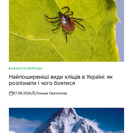
НАУКА ТА ПРИРОДА
ОПУБЛІКУВАТИ
У
Найпоширеніші види кліщів в Україні: як
розпізнати і чого боятися
07.08.2026
Понька Святослав
Оприлюднено
Опубліковано