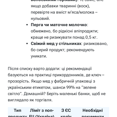
якщо добавки тваринні (воск),
перевірте на вміст м’яса/молока –
нульовий.
Перга чи маточне молочко
:
обмежено, бо рідкісні апіпродукти;
краще не ризикувати понад 0,5 кг.
Свіжий мед у стільниках
: ризиковано,
бо сирий продукт; рекомендують
уникати.
Після списку варто додати: ці рекомендації
базуються на практиці прикордонників, де ключ –
прозорість. Якщо мед у фабричній упаковці з
українським етикетом, шанси 99% на “зелене
світло”. Домашній? Беріть маленькі банки, щоб не
виглядало як торгівля.
Тип
Ліміт з non-
З ЄС
Необхідні
продукту
EU (Україна)
країн
документи