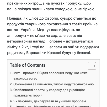
практичних хитрощів на пунктах пропуску, щоб
ваша поїздка залишилася солодкою, а не гіркою.
Польща, як шлюз до Європи, суворо ставиться до
продуктів тваринного походження з третіх країн на
кшталт України. Мед тут класифікують як
апіпродукт – не м’ясо чи сир, але все ж під
ветеринарний нагляд. Головне – дотримуватися
ліміту в 2 кг, і тоді ваші запаси на чай чи подарунки
родичам у Варшаві чи Кракові будуть у безпеці.
Table of Contents
Митні правила ЄС для ввезення меду: що каже
законодавство
Обмеження за кількістю, типом меду та упаковкою
Особливості перетину кордону для українців:
практика vs теорія
Як пакувати, декларувати та уникати проблем
Штрафи, конфіскація та реальні історії з кордону