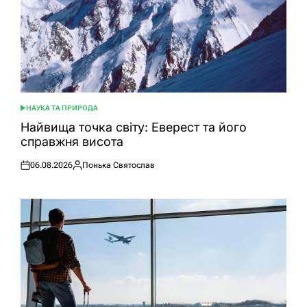
НАУКА ТА ПРИРОДА
ОПУБЛІКУВАТИ
У
Найвища точка світу: Еверест та його
справжня висота
06.08.2026
Понька Святослав
Оприлюднено
Опубліковано