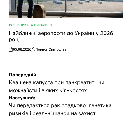
ЛОГІСТИКА ТА ТРАНСПОРТ
ОПУБЛІКУВАТИ
У
Найближчі аеропорти до України у 2026
році
05.08.2026
Понька Святослав
Оприлюднено
Опубліковано
Навігація
Попередній:
записів
Квашена капуста при панкреатиті: чи
можна їсти і в яких кількостях
Наступний:
Чи передається рак спадково: генетика
ризиків і реальні шанси на захист