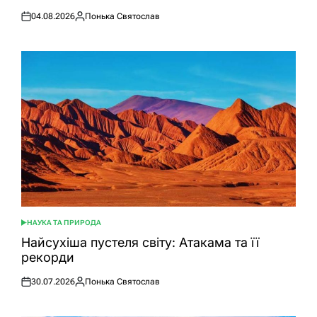
04.08.2026
Понька Святослав
Оприлюднено
Опубліковано
НАУКА ТА ПРИРОДА
ОПУБЛІКУВАТИ
У
Найсухіша пустеля світу: Атакама та її
рекорди
30.07.2026
Понька Святослав
Оприлюднено
Опубліковано