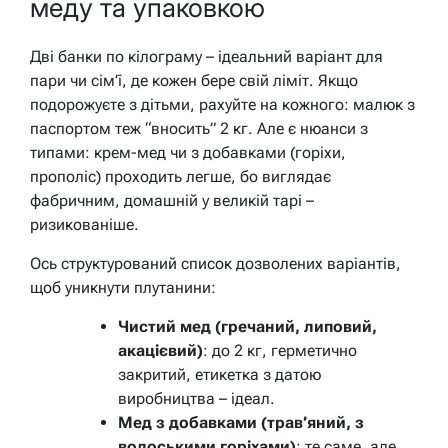
меду та упаковкою
Дві банки по кілограму – ідеальний варіант для
пари чи сім’ї, де кожен бере свій ліміт. Якщо
подорожуєте з дітьми, рахуйте на кожного: малюк з
паспортом теж “вносить” 2 кг. Але є нюанси з
типами: крем-мед чи з добавками (горіхи,
прополіс) проходить легше, бо виглядає
фабричним, домашній у великій тарі –
ризикованіше.
Ось структурований список дозволених варіантів,
щоб уникнути плутанини:
Чистий мед (гречаний, липовий,
акацієвий)
: до 2 кг, герметично
закритий, етикетка з датою
виробництва – ідеал.
Мед з добавками (трав’яний, з
волоськими горіхами)
: те саме, але