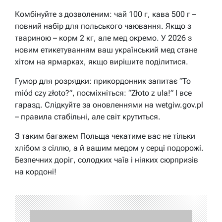
Комбінуйте з дозволеним: чай 100 г, кава 500 г –
повний набір для польського чаювання. Якщо з
твариною – корм 2 кг, але мед окремо. У 2026 з
новим етикетуванням ваш український мед стане
хітом на ярмарках, якщо вирішите поділитися.
Гумор для розрядки: прикордонник запитає “To
miód czy złoto?”, посміхніться: “Złoto z ula!” І все
гаразд. Слідкуйте за оновленнями на wetgiw.gov.pl
– правила стабільні, але світ крутиться.
З таким багажем Польща чекатиме вас не тільки
хлібом з сіллю, а й вашим медом у серці подорожі.
Безпечних доріг, солодких чаїв і ніяких сюрпризів
на кордоні!