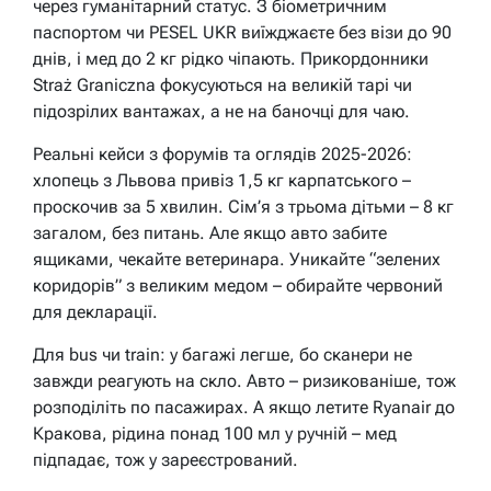
через гуманітарний статус. З біометричним
паспортом чи PESEL UKR виїжджаєте без візи до 90
днів, і мед до 2 кг рідко чіпають. Прикордонники
Straż Graniczna фокусуються на великій тарі чи
підозрілих вантажах, а не на баночці для чаю.
Реальні кейси з форумів та оглядів 2025-2026:
хлопець з Львова привіз 1,5 кг карпатського –
проскочив за 5 хвилин. Сім’я з трьома дітьми – 8 кг
загалом, без питань. Але якщо авто забите
ящиками, чекайте ветеринара. Уникайте “зелених
коридорів” з великим медом – обирайте червоний
для декларації.
Для bus чи train: у багажі легше, бо сканери не
завжди реагують на скло. Авто – ризикованіше, тож
розподіліть по пасажирах. А якщо летите Ryanair до
Кракова, рідина понад 100 мл у ручній – мед
підпадає, тож у зареєстрований.