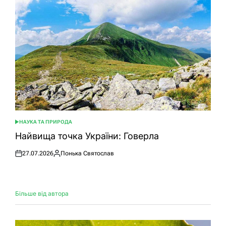
НАУКА ТА ПРИРОДА
ОПУБЛІКУВАТИ
У
Найвища точка України: Говерла
27.07.2026
Понька Святослав
Оприлюднено
Опубліковано
Більше від автора