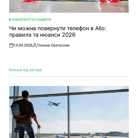
ТЕХНОЛОГІЇ ТА ГАДЖЕТИ
ОПУБЛІКУВАТИ
У
Чи можна повернути телефон в Allo:
правила та нюанси 2026
13.04.2026
Понька Святослав
Оприлюднено
Опубліковано
Більше від автора