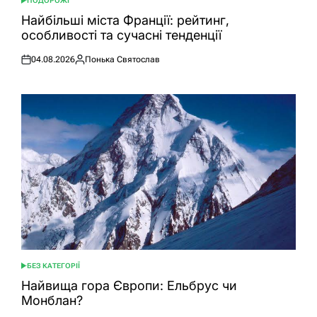
ПОДОРОЖІ
ОПУБЛІКУВАТИ
У
Найбільші міста Франції: рейтинг,
особливості та сучасні тенденції
04.08.2026
Понька Святослав
Оприлюднено
Опубліковано
БЕЗ КАТЕГОРІЇ
ОПУБЛІКУВАТИ
У
Найвища гора Європи: Ельбрус чи
Монблан?