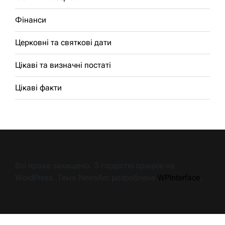
Фінанси
Церковні та святкові дати
Цікаві та визначні постаті
Цікаві факти
Всі права захищено. З гордістю працює на
WordPress. Тема NewsArc розроблена
WPInterface
.