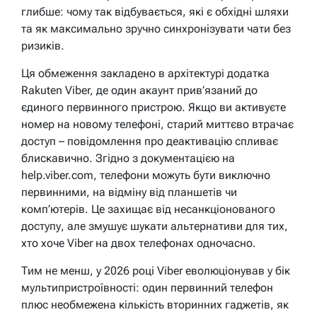
глибше: чому так відбувається, які є обхідні шляхи
та як максимально зручно синхронізувати чати без
ризиків.
Ця обмеження закладено в архітектурі додатка
Rakuten Viber, де один акаунт прив’язаний до
єдиного первинного пристрою. Якщо ви активуєте
номер на новому телефоні, старий миттєво втрачає
доступ – повідомлення про деактивацію спливає
блискавично. Згідно з документацією на
help.viber.com, телефони можуть бути виключно
первинними, на відміну від планшетів чи
комп’ютерів. Це захищає від несанкціонованого
доступу, але змушує шукати альтернативи для тих,
хто хоче Viber на двох телефонах одночасно.
Тим не менш, у 2026 році Viber еволюціонував у бік
мультипристроївності: один первинний телефон
плюс необмежена кількість вторинних гаджетів, як