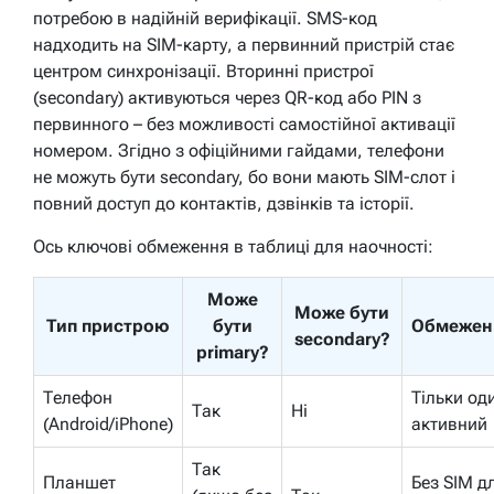
потребою в надійній верифікації. SMS-код
надходить на SIM-карту, а первинний пристрій стає
центром синхронізації. Вторинні пристрої
(secondary) активуються через QR-код або PIN з
первинного – без можливості самостійної активації
номером. Згідно з офіційними гайдами, телефони
не можуть бути secondary, бо вони мають SIM-слот і
повний доступ до контактів, дзвінків та історії.
Ось ключові обмеження в таблиці для наочності:
Може
Може бути
Тип пристрою
бути
Обмежен
secondary?
primary?
Телефон
Тільки од
Так
Ні
(Android/iPhone)
активний
Так
Планшет
Без SIM д