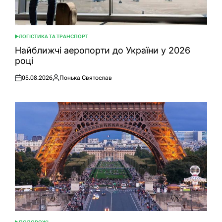
ЛОГІСТИКА ТА ТРАНСПОРТ
ОПУБЛІКУВАТИ
У
Найближчі аеропорти до України у 2026
році
05.08.2026
Понька Святослав
Оприлюднено
Опубліковано