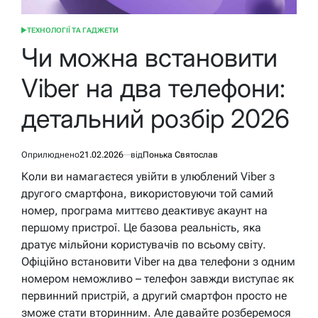
ТЕХНОЛОГІЇ ТА ГАДЖЕТИ
ОПУБЛІКУВАТИ
У
Чи можна встановити
Viber на два телефони:
детальний розбір 2026
Оприлюднено
21.02.2026
від
Понька Святослав
Коли ви намагаєтеся увійти в улюблений Viber з
другого смартфона, використовуючи той самий
номер, програма миттєво деактивує акаунт на
першому пристрої. Це базова реальність, яка
дратує мільйони користувачів по всьому світу.
Офіційно встановити Viber на два телефони з одним
номером неможливо – телефон завжди виступає як
первинний пристрій, а другий смартфон просто не
зможе стати вторинним. Але давайте розберемося