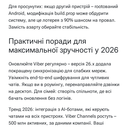
Для просунутих: якщо другий пристрій – rootований
Android, модифікація build.prop може обдурити
систему, але це лотерея з 90% шансом на провал.
Замість азарту обирайте стабільність.
Практичні поради для
максимальної зручності у 2026
Оновлюйте Viber регулярно – версія 26.x додала
покращену синхронізацію для слабких мереж.
Увімкніть end-to-end шифрування для чутливих
чатів. Якщо ви в роумінгу, перенаправляйте дзвінки
на десктоп. Для сімей: створіть спільноти, де всі
бачать оновлення без логінів.
Тренд 2026: інтеграція з AI-ботами, які керують
чатами на всіх пристроях. Viber Channels ростуть –
500 млн активних, за даними компанії. Ваші