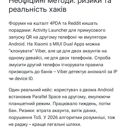
Неофіційні методи: ризики та
реальність хаків
Форуми на кшталт 4PDA та Reddit кишать
порадами: Activity Launcher для примусового
запуску QR на другому телефоні чи емулятори
Android. На Xiaomi з MIUI Dual Apps можна
“клонувати” Viber, але це для двох акаунтів на
одному девайсі, не для двох телефонів. Спроба
змусити другий телефон ігнорувати правила
призводить до банів – Viber детектує аномалії за IP
чи device ID.
Один реальний кейс: користувач з двома Android
встановив Parallel Space на другому, емулюючи
планшетний режим. Працювало тиждень, потім
бан. Ризики: втрата акаунта, витік даних,
порушення ToS. У 2026 алгоритми розумніші, тож
не раджу – краще легальні шляхи.