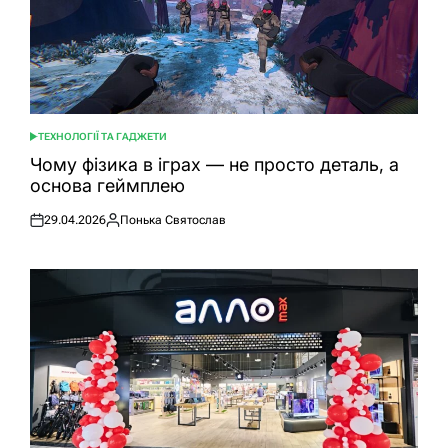
ТЕХНОЛОГІЇ ТА ГАДЖЕТИ
ОПУБЛІКУВАТИ
У
Чому фізика в іграх — не просто деталь, а
основа геймплею
29.04.2026
Понька Святослав
Оприлюднено
Опубліковано