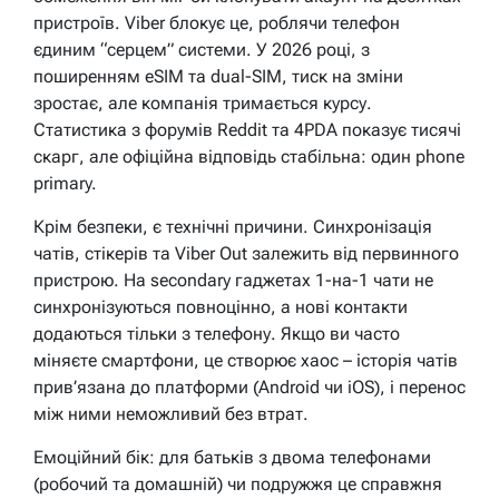
пристроїв. Viber блокує це, роблячи телефон
єдиним “серцем” системи. У 2026 році, з
поширенням eSIM та dual-SIM, тиск на зміни
зростає, але компанія тримається курсу.
Статистика з форумів Reddit та 4PDA показує тисячі
скарг, але офіційна відповідь стабільна: один phone
primary.
Крім безпеки, є технічні причини. Синхронізація
чатів, стікерів та Viber Out залежить від первинного
пристрою. На secondary гаджетах 1-на-1 чати не
синхронізуються повноцінно, а нові контакти
додаються тільки з телефону. Якщо ви часто
міняєте смартфони, це створює хаос – історія чатів
прив’язана до платформи (Android чи iOS), і перенос
між ними неможливий без втрат.
Емоційний бік: для батьків з двома телефонами
(робочий та домашній) чи подружжя це справжня