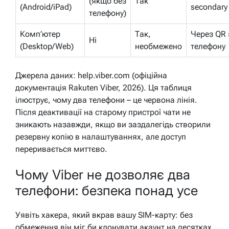
(якщо без
Так
(Android/iPad)
secondary
телефону)
Комп’ютер
Так,
Через QR 
Ні
(Desktop/Web)
необмежено
телефону
Джерела даних: help.viber.com (офіційна
документація Rakuten Viber, 2026). Ця таблиця
ілюструє, чому два телефони – це червона лінія.
Після деактивації на старому пристрої чати не
зникають назавжди, якщо ви заздалегідь створили
резервну копію в налаштуваннях, але доступ
переривається миттєво.
Чому Viber не дозволяє два
телефони: безпека понад усе
Уявіть хакера, який вкрав вашу SIM-карту: без
обмеження він міг би клонувати акаунт на десятках