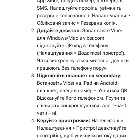
App Store, введіть номер, підтвердіть
SMS. Налаштуйте профіль, увімкніть
резервне копіювання в Налаштування >
Обліковий запис > Резервна копія.
Додайте десктоп:
Завантажте Viber
для Windows/Mac з viber.com,
відскануйте QR-код з телефону
(Налаштування > Додаткові пристрої).
Чати синхронізуються миттєво, дзвінки
працюють без телефону поруч.
Підключіть планшет як secondary:
Встановіть Viber на iPad чи Android-
планшет, введіть номер – з’явиться QR.
Відскануйте його телефоном. Групи та
спільноти синхронізуються, але 1-на-1
чати – ні.
Керуйте пристроями:
На телефоні в
Налаштування > Пристрої деактивуйте
непотрібні, щоб уникнути витоку даних.