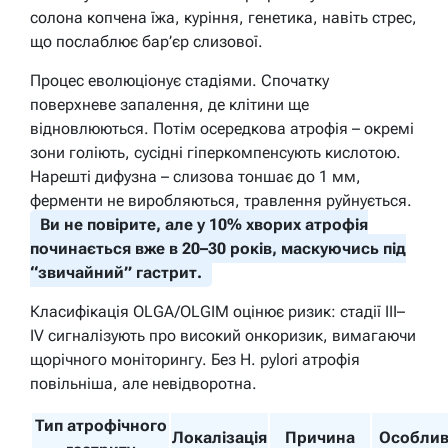
солона копчена їжа, куріння, генетика, навіть стрес,
що послаблює бар’єр слизової.
Процес еволюціонує стадіями. Спочатку
поверхневе запалення, де клітини ще
відновлюються. Потім осередкова атрофія – окремі
зони голіють, сусідні гіперкомпенсують кислотою.
Нарешті дифузна – слизова тоншає до 1 мм,
ферменти не виробляються, травлення руйнується.
Ви не повірите, але у 10% хворих атрофія
починається вже в 20–30 років, маскуючись під
“звичайний” гастрит.
Класифікація OLGA/OLGIM оцінює ризик: стадії III–
IV сигналізують про високий онкоризик, вимагаючи
щорічного моніторингу. Без H. pylori атрофія
повільніша, але невідворотна.
Тип атрофічного
Локалізація
Причина
Особлив