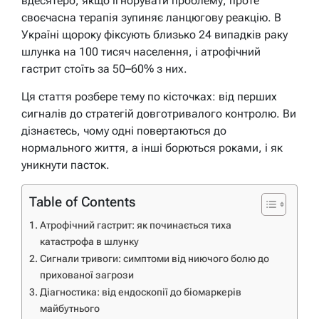
вдесятеро, якщо ігнорувати проблему, проте
своєчасна терапія зупиняє ланцюгову реакцію. В
Україні щороку фіксують близько 24 випадків раку
шлунка на 100 тисяч населення, і атрофічний
гастрит стоїть за 50–60% з них.
Ця стаття розбере тему по кісточках: від перших
сигналів до стратегій довготривалого контролю. Ви
дізнаєтесь, чому одні повертаються до
нормального життя, а інші борються роками, і як
уникнути пасток.
Table of Contents
Атрофічний гастрит: як починається тиха
катастрофа в шлунку
Сигнали тривоги: симптоми від ниючого болю до
прихованої загрози
Діагностика: від ендоскопії до біомаркерів
майбутнього