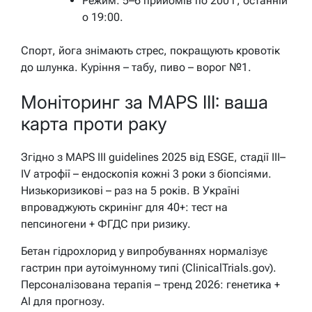
Режим: 5–6 прийомів по 200 г, останній
о 19:00.
Спорт, йога знімають стрес, покращують кровотік
до шлунка. Куріння – табу, пиво – ворог №1.
Моніторинг за MAPS III: ваша
карта проти раку
Згідно з MAPS III guidelines 2025 від ESGE, стадії III–
IV атрофії – ендоскопія кожні 3 роки з біопсіями.
Низькоризикові – раз на 5 років. В Україні
впроваджують скринінг для 40+: тест на
пепсиногени + ФГДС при ризику.
Бетан гідрохлорид у випробуваннях нормалізує
гастрин при аутоімунному типі (ClinicalTrials.gov).
Персоналізована терапія – тренд 2026: генетика +
AI для прогнозу.