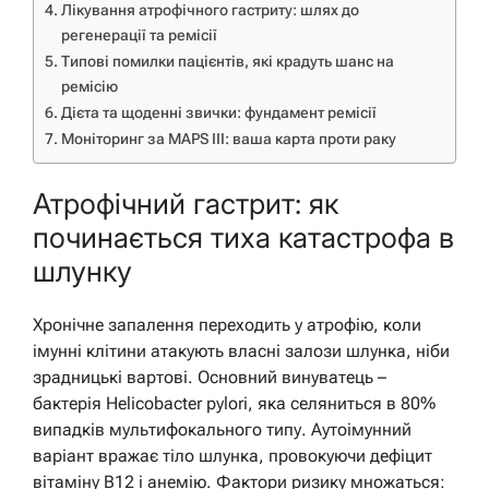
Лікування атрофічного гастриту: шлях до
регенерації та ремісії
Типові помилки пацієнтів, які крадуть шанс на
ремісію
Дієта та щоденні звички: фундамент ремісії
Моніторинг за MAPS III: ваша карта проти раку
Атрофічний гастрит: як
починається тиха катастрофа в
шлунку
Хронічне запалення переходить у атрофію, коли
імунні клітини атакують власні залози шлунка, ніби
зрадницькі вартові. Основний винуватець –
бактерія Helicobacter pylori, яка селяниться в 80%
випадків мультифокального типу. Аутоімунний
варіант вражає тіло шлунка, провокуючи дефіцит
вітаміну B12 і анемію. Фактори ризику множаться: