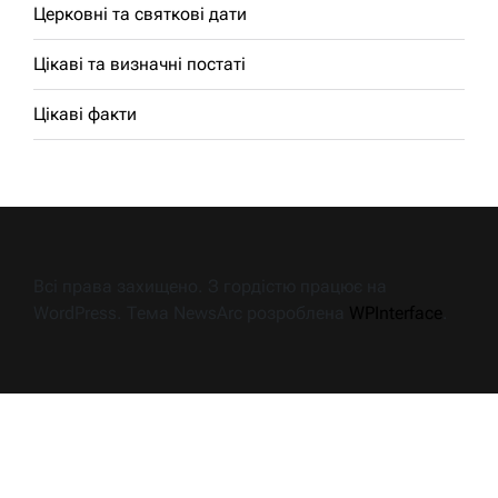
Церковні та святкові дати
Цікаві та визначні постаті
Цікаві факти
Всі права захищено. З гордістю працює на
WordPress. Тема NewsArc розроблена
WPInterface
.