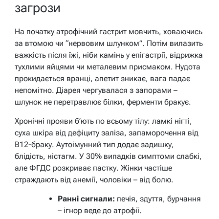
загрози
На початку атрофічний гастрит мовчить, ховаючись
за втомою чи “нервовим шлунком”. Потім вилазить
важкість після їжі, ніби камінь у епігастрії, відрижка
тухлими яйцями чи металевим присмаком. Нудота
прокидається вранці, апетит зникає, вага падає
непомітно. Діарея чергувалася з запорами –
шлунок не перетравлює білки, ферменти бракує.
Хронічні прояви б’ють по всьому тілу: ламкі нігті,
суха шкіра від дефіциту заліза, запаморочення від
B12-браку. Аутоімунний тип додає задишку,
блідість, ністагм. У 30% випадків симптоми слабкі,
але ФГДС розкриває пастку. Жінки частіше
страждають від анемії, чоловіки – від болю.
Ранні сигнали:
печія, здуття, бурчання
– ігнор веде до атрофії.