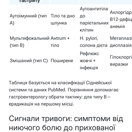
гастриту
Аутоантитіла
Ахлоргідр
Аутоімунний (тип
Тіло та дно
до
B12-дефіц
A)
шлунка
парієтальних
анемія
клітин
Мультифокальний
Анtrum +
H. pylori,
Метаплазі
(тип B)
тіло
солона дієта
дисплазія
Рефлюкс
Гіпохлоргі
Змішаний (тип C)
Поширене
жовчі +
виразки
інфекція
Таблиця базується на класифікації Сіднейської
системи та даних PubMed. Порівняння допомагає
гастроентерологу обрати тактику: для типу B –
ерадикація на першому місці.
Сигнали тривоги: симптоми від
ниючого болю до прихованої