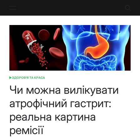
Перейти
до
вмісту
ЗДОРОВ'Я ТА КРАСА
ОПУБЛІКУВАТИ
У
Чи можна вилікувати
атрофічний гастрит:
реальна картина
ремісії