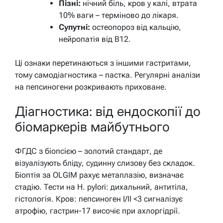
Пізні:
нічний біль, кров у калі, втрата
10% ваги – терміново до лікаря.
Супутні:
остеопороз від кальцію,
нейропатія від B12.
Ці ознаки перетинаються з іншими гастритами,
тому самодіагностика – пастка. Регулярні аналізи
на пепсиногени розкривають приховане.
Діагностика: від ендоскопії до
біомаркерів майбутнього
ФГДС з біопсією – золотий стандарт, де
візуалізують бліду, судинну слизову без складок.
Біоптія за OLGIM рахує метаплазію, визначає
стадію. Тести на H. pylori: дихальний, антитіла,
гістологія. Кров: пепсиноген I/II <3 сигналізує
атрофію, гастрин-17 височіє при ахлоргідрії.