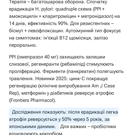
Терапія – багатошарова оборона. Спочатку
ерадикація H. pylori: quadruple схема (PPI +
амоксицилін + кларитроміцин + метронідазол) на
14 днів, ефективність 90%. Для резистентних –
бісмут + левофлоксацин. Аутоімунний тип фокусує
на симптомах: ін’єкції B12 щомісяця, залізо
перорально.
PPI (омепразол 40 мг) захищають залишки
слизової, регенеранти (ребаміпід) стимулюють
проліферацію. Ферменти (панкреатин) полегшують
травлення. Новинки 2025: цинк-C покращує
регенерацію (клінічне випробування Am J Case
Rep), метформін у діабетиків реверсує атрофію
(Frontiers Pharmacol).
Дослідження показують: після ерадикації легка
атрофія реверсується у 50% через 5 років, за
японськими даними.
Для важких – пробіотики
відновлюють мікробіом.