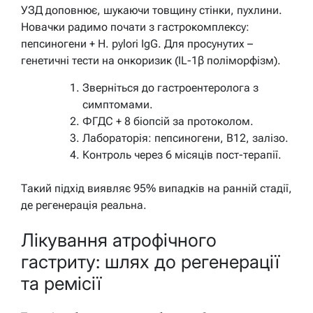
УЗД доповнює, шукаючи товщину стінки, пухлини.
Новачки радимо почати з гастрокомплексу:
пепсиногени + H. pylori IgG. Для просунутих –
генетичні тести на онкоризик (IL-1β поліморфізм).
Зверніться до гастроентеролога з
симптомами.
ФГДС + 8 біопсій за протоколом.
Лабораторія: пепсиногени, B12, залізо.
Контроль через 6 місяців пост-терапії.
Такий підхід виявляє 95% випадків на ранній стадії,
де регенерація реальна.
Лікування атрофічного
гастриту: шлях до регенерації
та ремісії