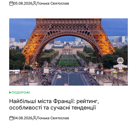
05.08.2026
Понька Святослав
Оприлюднено
Опубліковано
ПОДОРОЖІ
ОПУБЛІКУВАТИ
У
Найбільші міста Франції: рейтинг,
особливості та сучасні тенденції
04.08.2026
Понька Святослав
Оприлюднено
Опубліковано