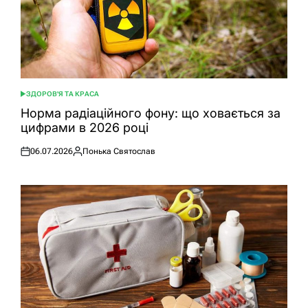
ЗДОРОВ'Я ТА КРАСА
ОПУБЛІКУВАТИ
У
Норма радіаційного фону: що ховається за
цифрами в 2026 році
06.07.2026
Понька Святослав
Оприлюднено
Опубліковано