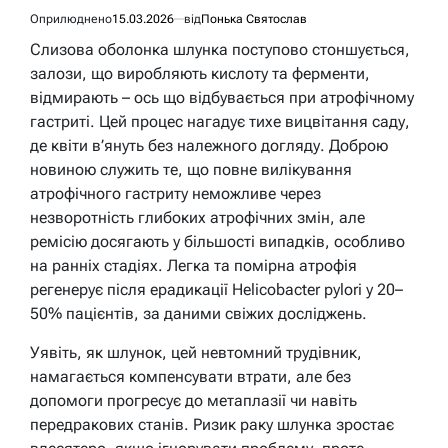
Оприлюднено
15.03.2026
від
Понька Святослав
Слизова оболонка шлунка поступово стоншується,
залози, що виробляють кислоту та ферменти,
відмирають – ось що відбувається при атрофічному
гастриті. Цей процес нагадує тихе вицвітання саду,
де квіти в’януть без належного догляду. Доброю
новиною служить те, що повне вилікування
атрофічного гастриту неможливе через
незворотність глибоких атрофічних змін, але
ремісію досягають у більшості випадків, особливо
на ранніх стадіях. Легка та помірна атрофія
регенерує після ерадикації Helicobacter pylori у 20–
50% пацієнтів, за даними свіжих досліджень.
Уявіть, як шлунок, цей невтомний трудівник,
намагається компенсувати втрати, але без
допомоги прогресує до метаплазії чи навіть
передракових станів. Ризик раку шлунка зростає