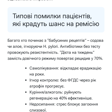
Типові помилки пацієнтів,
які крадуть шанс на ремісію
Багато хто починає з “бабусиних рецептів” – содова
чи алое, ігноруючи H. pylori. Антибіотики без тесту
провокують резистентність. “Дієта на тиждень”
замість довічного режиму повертає рецидив у 70%.
Самолікування: відкладає ерадикацію
на роки.
Ігнор контролю: без ФГДС через рік
атрофія прогресує.
Куріння/алкоголь: руйнують
регенерацію на 40% ефективніше.
Недосипання: стрес блокує загоєння
слизової.