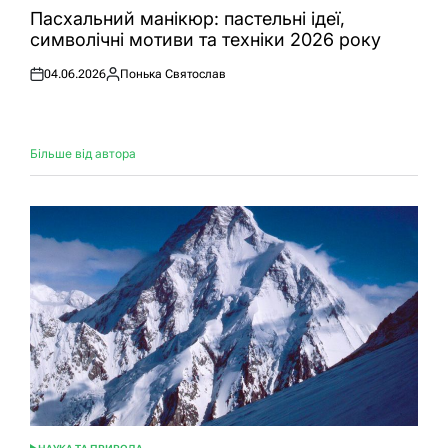
У
Пасхальний манікюр: пастельні ідеї,
символічні мотиви та техніки 2026 року
04.06.2026
Понька Святослав
Оприлюднено
Опубліковано
Більше від автора