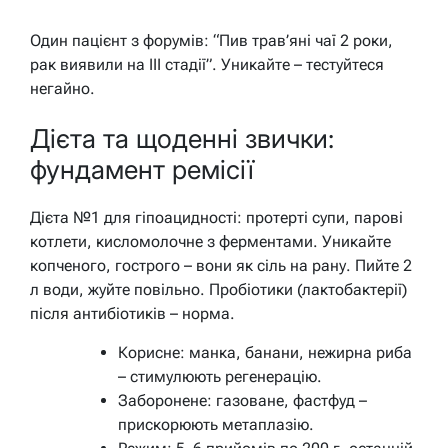
Один пацієнт з форумів: “Пив трав’яні чаї 2 роки,
рак виявили на III стадії”. Уникайте – тестуйтеся
негайно.
Дієта та щоденні звички:
фундамент ремісії
Дієта №1 для гіпоацидності: протерті супи, парові
котлети, кисломолочне з ферментами. Уникайте
копченого, гострого – вони як сіль на рану. Пийте 2
л води, жуйте повільно. Пробіотики (лактобактерії)
після антибіотиків – норма.
Корисне: манка, банани, нежирна риба
– стимулюють регенерацію.
Заборонене: газоване, фастфуд –
прискорюють метаплазію.