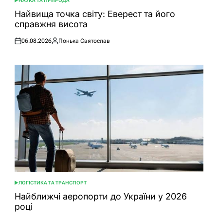
НАУКА ТА ПРИРОДА
ОПУБЛІКУВАТИ
У
Найвища точка світу: Еверест та його
справжня висота
06.08.2026
Понька Святослав
Оприлюднено
Опубліковано
ЛОГІСТИКА ТА ТРАНСПОРТ
ОПУБЛІКУВАТИ
У
Найближчі аеропорти до України у 2026
році