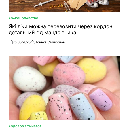
ЗАКОНОДАВСТВО
ОПУБЛІКУВАТИ
У
Які ліки можна перевозити через кордон:
детальний гід мандрівника
25.06.2026
Понька Святослав
Оприлюднено
Опубліковано
ЗДОРОВ'Я ТА КРАСА
ОПУБЛІКУВАТИ