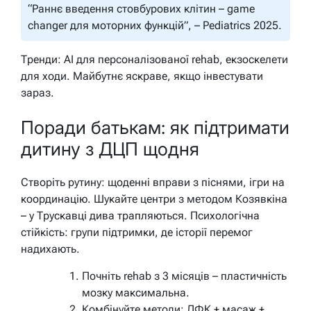
“Раннє введення стовбурових клітин – game
changer для моторних функцій”, – Pediatrics 2025.
Тренди: AI для персоналізованої rehab, екзоскелети
для ходи. Майбутнє яскраве, якщо інвестувати
зараз.
Поради батькам: як підтримати
дитину з ДЦП щодня
Створіть рутину: щоденні вправи з піснями, ігри на
координацію. Шукайте центри з методом Козявкіна
– у Трускавці дива трапляються. Психологічна
стійкість: групи підтримки, де історії перемог
надихають.
Почніть rehab з 3 місяців – пластичність
мозку максимальна.
Комбінуйте методи: ЛФК + масаж +