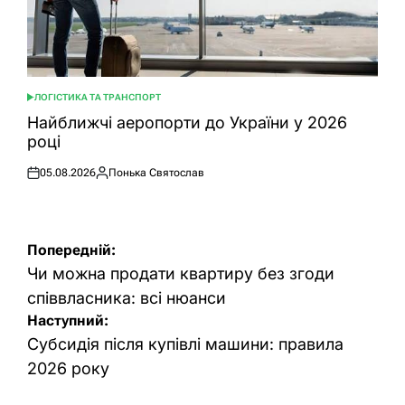
ЛОГІСТИКА ТА ТРАНСПОРТ
ОПУБЛІКУВАТИ
У
Найближчі аеропорти до України у 2026
році
05.08.2026
Понька Святослав
Оприлюднено
Опубліковано
Навігація
Попередній:
записів
Чи можна продати квартиру без згоди
співвласника: всі нюанси
Наступний:
Субсидія після купівлі машини: правила
2026 року