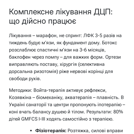
Комплексне лікування ДЦП:
що дійсно працює
Лікування – марафон, не спринт: ЛФК 3-5 разів на
тиждень будує м’язи, як фундамент дому. Ботокс
розслаблює спастичні м’язи на 3-6 місяців,
баклофен через помпу – для важких форм. Ортези
виправляють поставу, хірургія (селективна
дорсальна ризотомія) ріже нервові корінці для
свободи рухів.
Методики: Войта-терапія активує рефлекси,
Козявкіна – біомеханіку, акватерапія – плавність. В
Україні санаторії та центри пропонують іпотерапію –
коні вчать балансу душею й тілом. Результати: 80%
дітей GMFCS I-III ходять самостійно з терапією.
Фізіотерапія:
Розтяжка, силові вправи