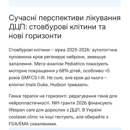
Сучасні перспективи лікування
ДЦП: стовбурові клітини та
нові горизонти
Стовбурові клітини – зірка 2025-2026: аутологічна
пуповинна кров регенерує нейрони, зменшує
запалення. Мета-аналізи Pediatrics показують
моторне покращення у 68% дітей, особливо <5
років GMFCS I-III. Не cure, але крок до нього –
клінічні trials Duke, Hudson тривають.
Генна терапія на горизонті: редагування генів для
нейропластичності. NIH гранти 2026 фінансують
lifespan care для дорослих з ДЦП. В Україні
coolaser.clinic та інші тестують, але обирайте з
FDA/EMA схваленими.