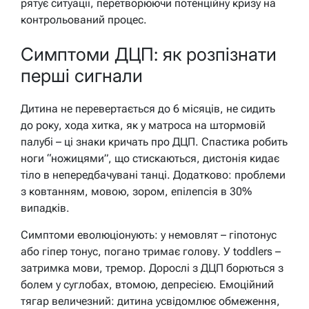
рятує ситуації, перетворюючи потенційну кризу на
контрольований процес.
Симптоми ДЦП: як розпізнати
перші сигнали
Дитина не перевертається до 6 місяців, не сидить
до року, хода хитка, як у матроса на штормовій
палубі – ці знаки кричать про ДЦП. Спастика робить
ноги “ножицями”, що стискаються, дистонія кидає
тіло в непередбачувані танці. Додатково: проблеми
з ковтанням, мовою, зором, епілепсія в 30%
випадків.
Симптоми еволюціонують: у немовлят – гіпотонус
або гіпер тонус, погано тримає голову. У toddlers –
затримка мови, тремор. Дорослі з ДЦП борються з
болем у суглобах, втомою, депресією. Емоційний
тягар величезний: дитина усвідомлює обмеження,