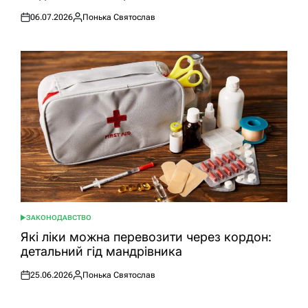
06.07.2026
Понька Святослав
Оприлюднено
Опубліковано
ЗАКОНОДАВСТВО
ОПУБЛІКУВАТИ
У
Які ліки можна перевозити через кордон:
детальний гід мандрівника
25.06.2026
Понька Святослав
Оприлюднено
Опубліковано