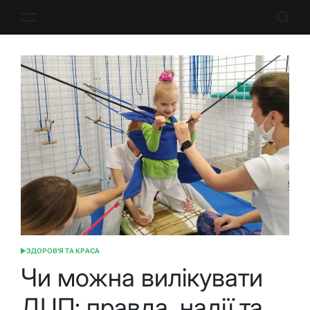
Перейти
до
вмісту
ЗДОРОВ'Я ТА КРАСА
ОПУБЛІКУВАТИ
У
Чи можна вилікувати
ДЦП: правда, надії та