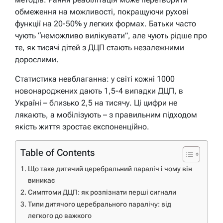
обмеження на можливості, покращуючи рухові
функції на 20-50% у легких формах. Батьки часто
чують “неможливо вилікувати”, але чують рідше про
те, як тисячі дітей з ДЦП стають незалежними
дорослими.
Статистика невблаганна: у світі кожні 1000
новонароджених дають 1,5-4 випадки ДЦП, в
Україні – близько 2,5 на тисячу. Ці цифри не
лякають, а мобілізують – з правильним підходом
якість життя зростає експоненційно.
Table of Contents
Що таке дитячий церебральний параліч і чому він
виникає
Симптоми ДЦП: як розпізнати перші сигнали
Типи дитячого церебрального паралічу: від
легкого до важкого