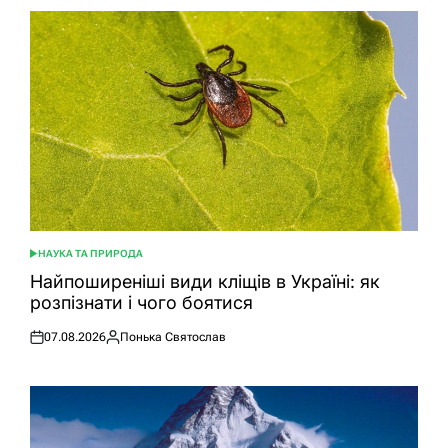
НАУКА ТА ПРИРОДА
ОПУБЛІКУВАТИ
У
Найпоширеніші види кліщів в Україні: як
розпізнати і чого боятися
07.08.2026
Понька Святослав
Оприлюднено
Опубліковано