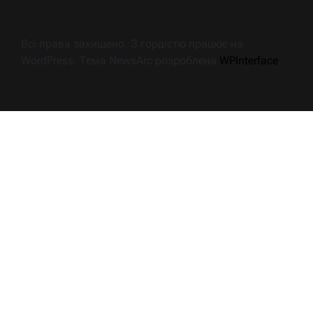
Всі права захищено. З гордістю працює на
WordPress. Тема NewsArc розроблена
WPInterface
.