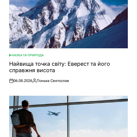
НАУКА ТА ПРИРОДА
ОПУБЛІКУВАТИ
У
Найвища точка світу: Еверест та його
справжня висота
06.08.2026
Понька Святослав
Оприлюднено
Опубліковано