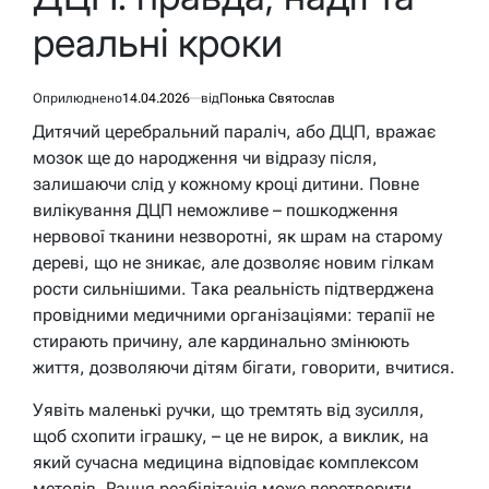
реальні кроки
Оприлюднено
14.04.2026
від
Понька Святослав
Дитячий церебральний параліч, або ДЦП, вражає
мозок ще до народження чи відразу після,
залишаючи слід у кожному кроці дитини. Повне
вилікування ДЦП неможливе – пошкодження
нервової тканини незворотні, як шрам на старому
дереві, що не зникає, але дозволяє новим гілкам
рости сильнішими. Така реальність підтверджена
провідними медичними організаціями: терапії не
стирають причину, але кардинально змінюють
життя, дозволяючи дітям бігати, говорити, вчитися.
Уявіть маленькі ручки, що тремтять від зусилля,
щоб схопити іграшку, – це не вирок, а виклик, на
який сучасна медицина відповідає комплексом
методів. Рання реабілітація може перетворити