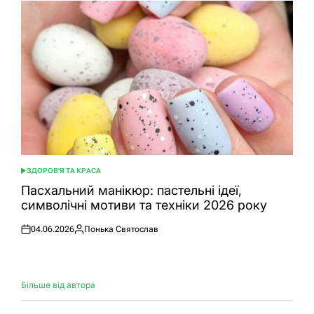
ЗДОРОВ'Я ТА КРАСА
ОПУБЛІКУВАТИ
У
Пасхальний манікюр: пастельні ідеї,
символічні мотиви та техніки 2026 року
04.06.2026
Понька Святослав
Оприлюднено
Опубліковано
Більше від автора