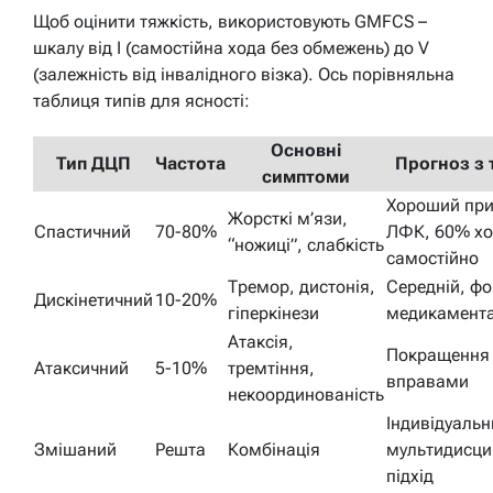
Щоб оцінити тяжкість, використовують GMFCS –
шкалу від I (самостійна хода без обмежень) до V
(залежність від інвалідного візка). Ось порівняльна
таблиця типів для ясності:
Основні
Тип ДЦП
Частота
Прогноз з 
симптоми
Хороший при
Жорсткі м’язи,
Спастичний
70-80%
ЛФК, 60% хо
“ножиці”, слабкість
самостійно
Тремор, дистонія,
Середній, фо
Дискінетичний
10-20%
гіперкінези
медикамент
Атаксія,
Покращення 
Атаксичний
5-10%
тремтіння,
вправами
некоординованість
Індивідуальн
Змішаний
Решта
Комбінація
мультидисци
підхід