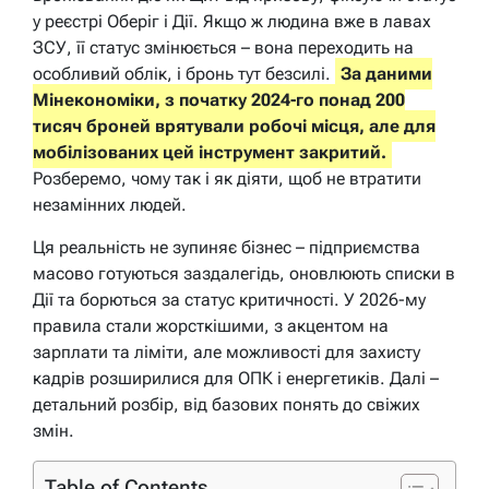
у реєстрі Оберіг і Дії. Якщо ж людина вже в лавах
ЗСУ, її статус змінюється – вона переходить на
особливий облік, і бронь тут безсилі.
За даними
Мінекономіки, з початку 2024-го понад 200
тисяч броней врятували робочі місця, але для
мобілізованих цей інструмент закритий.
Розберемо, чому так і як діяти, щоб не втратити
незамінних людей.
Ця реальність не зупиняє бізнес – підприємства
масово готуються заздалегідь, оновлюють списки в
Дії та борються за статус критичності. У 2026-му
правила стали жорсткішими, з акцентом на
зарплати та ліміти, але можливості для захисту
кадрів розширилися для ОПК і енергетиків. Далі –
детальний розбір, від базових понять до свіжих
змін.
Table of Contents