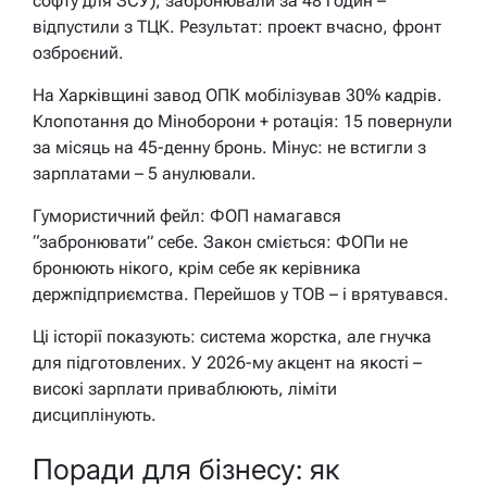
софту для ЗСУ), забронювали за 48 годин –
відпустили з ТЦК. Результат: проект вчасно, фронт
озброєний.
На Харківщині завод ОПК мобілізував 30% кадрів.
Клопотання до Міноборони + ротація: 15 повернули
за місяць на 45-денну бронь. Мінус: не встигли з
зарплатами – 5 анулювали.
Гумористичний фейл: ФОП намагався
“забронювати” себе. Закон сміється: ФОПи не
бронюють нікого, крім себе як керівника
держпідприємства. Перейшов у ТОВ – і врятувався.
Ці історії показують: система жорстка, але гнучка
для підготовлених. У 2026-му акцент на якості –
високі зарплати приваблюють, ліміти
дисциплінують.
Поради для бізнесу: як