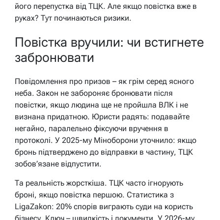
його перепустка від ТЦК. Але якщо повістка вже в
руках? Тут починаються ризики.
Повістка вручили: чи встигнете
забронювати
Повідомлення про призов – як грім серед ясного
неба. Закон не забороняє бронювати після
повістки, якщо людина ще не пройшла ВЛК і не
визнана придатною. Юристи радять: подавайте
негайно, паралельно фіксуючи вручення в
протоколі. У 2025-му Міноборони уточнило: якщо
бронь підтверджено до відправки в частину, ТЦК
зобов’язане відпустити.
Та реальність жорсткіша. ТЦК часто ігнорують
броні, якщо повістка першою. Статистика з
LigaZakon: 20% спорів виграють суди на користь
бізнесу.
Ключ – швидкість і документи.
У 2026-му