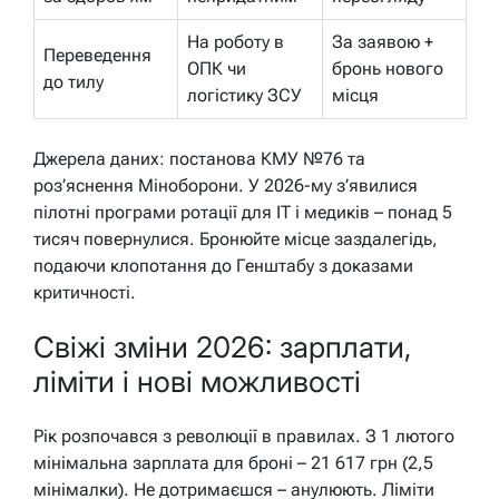
На роботу в
За заявою +
Переведення
ОПК чи
бронь нового
до тилу
логістику ЗСУ
місця
Джерела даних: постанова КМУ №76 та
роз’яснення Міноборони. У 2026-му з’явилися
пілотні програми ротації для IT і медиків – понад 5
тисяч повернулися. Бронюйте місце заздалегідь,
подаючи клопотання до Генштабу з доказами
критичності.
Свіжі зміни 2026: зарплати,
ліміти і нові можливості
Рік розпочався з революції в правилах. З 1 лютого
мінімальна зарплата для броні – 21 617 грн (2,5
мінімалки). Не дотримаєшся – анулюють. Ліміти