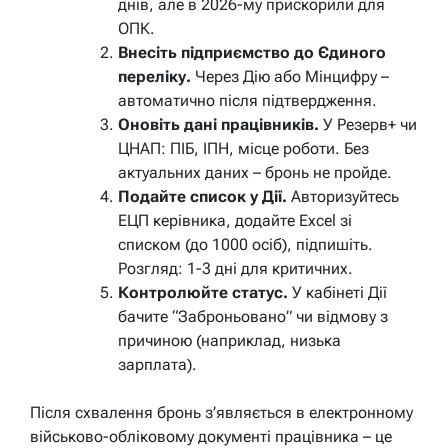
днів, але в 2026-му прискорили для
ОПК.
Внесіть підприємство до Єдиного
переліку.
Через Дію або Мінцифру –
автоматично після підтвердження.
Оновіть дані працівників.
У Резерв+ чи
ЦНАП: ПІБ, ІПН, місце роботи. Без
актуальних даних – бронь не пройде.
Подайте список у Дії.
Авторизуйтесь
ЕЦП керівника, додайте Excel зі
списком (до 1000 осіб), підпишіть.
Розгляд: 1-3 дні для критичних.
Контролюйте статус.
У кабінеті Дії
бачите “Заброньовано” чи відмову з
причиною (наприклад, низька
зарплата).
Після схвалення бронь з’являється в електронному
військово-обліковому документі працівника – це