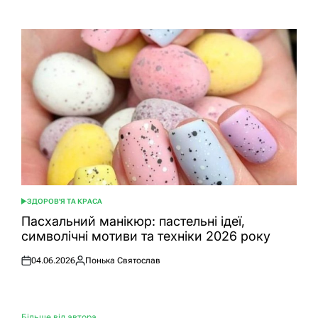
ЗДОРОВ'Я ТА КРАСА
ОПУБЛІКУВАТИ
У
Пасхальний манікюр: пастельні ідеї,
символічні мотиви та техніки 2026 року
04.06.2026
Понька Святослав
Оприлюднено
Опубліковано
Більше від автора