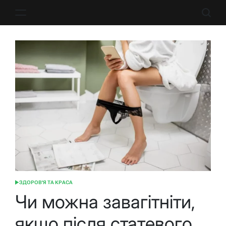
Перейти
до
вмісту
ЗДОРОВ'Я ТА КРАСА
ОПУБЛІКУВАТИ
У
Чи можна завагітніти,
якщо після статевого