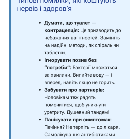
Типові помилки, які коштують
нервів і здоров’я
Думати, що туалет —
контрацепція:
Це призводить до
небажаних вагітностей. Замініть
на надійні методи, як спіраль чи
таблетки.
Ігнорувати позив без
“потреби”:
Бактерії множаться
за хвилини. Випийте воду — і
вперед, навіть якщо не горить.
Забувати про партнерів:
Чоловікам теж радять
помочитися, щоб уникнути
уретриту. Душевний тандем!
Панікувати при симптомах:
Печіння? Не терпіть — до лікаря.
Самолікування антибіотиками