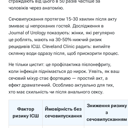
страждають від цього в 50 разів частіше за
чоловіків через анатомію.
Сечовипускання протягом 15-30 хвилин після акту
змиває ці непроханих гостей. Дослідження в
Journal of Urology показують: жінки, які регулярно
це роблять, мають на 30-50% нижчий ризик
рецидивів ІСШ. Cleveland Clinic радить: випийте
склянку води одразу після, щоб прискорити процес.
Не тільки цистит: це профілактика пієлонефриту,
коли інфекція піднімається до нирок. Уявіть, як ваш
сечовий міхур стає фортецею — простий акт, а
ефект драматичний. Особливо актуально для тих,
хто має схильність чи після анального сексу.
Зниження ризику
Фактор
Ймовірність без
з
ризику ІСШ
сечовипускання
сечовипусканням