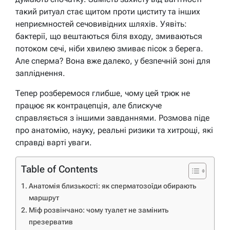
такий ритуал стає щитом проти циститу та інших
неприємностей сечовивідних шляхів. Уявіть:
бактерії, що вештаються біля входу, змиваються
потоком сечі, ніби хвилею змиває пісок з берега.
Але сперма? Вона вже далеко, у безпечній зоні для
запліднення.
Тепер розберемося глибше, чому цей трюк не
працює як контрацепція, але блискуче
справляється з іншими завданнями. Розмова піде
про анатомію, науку, реальні ризики та хитрощі, які
справді варті уваги.
Table of Contents
Анатомія близькості: як сперматозоїди обирають
маршрут
Міф розвінчано: чому туалет не замінить
презерватив