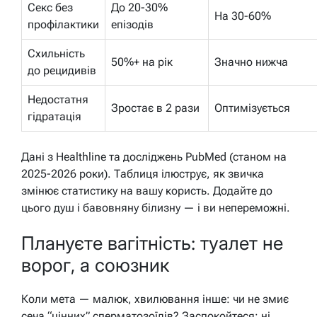
Секс без
До 20-30%
На 30-60%
профілактики
епізодів
Схильність
50%+ на рік
Значно нижча
до рецидивів
Недостатня
Зростає в 2 рази
Оптимізується
гідратація
Дані з Healthline та досліджень PubMed (станом на
2025-2026 роки). Таблиця ілюструє, як звичка
змінює статистику на вашу користь. Додайте до
цього душ і бавовняну білизну — і ви непереможні.
Плануєте вагітність: туалет не
ворог, а союзник
Коли мета — малюк, хвилювання інше: чи не змиє
сеча “цінних” сперматозоїдів? Заспокойтеся: ні.