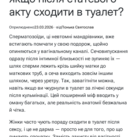
акту сходити в туалет?
Оприлюднено
23.03.2026
від
Понька Святослав
Сперматозоїди, ці невтомні мандрівники, вже
встигають помчати у свою подорож, щойно
опиняються у вагінальному каналі. Сечовипускання
одразу після інтимної близькості не зупиняє їх —
шлях сперми лежить крізь шийку матки до
маткових труб, а сеча виходить зовсім іншим
шляхом, через уретру. Так, завагітніти можна,
навіть якщо ви чкурнули в туалет за лічені секунди
після кульмінації. Цей поширений міф вводить у
оману багатьох, але реальність анатомії безжальна
й чітка.
Жінки часто чують пораду сходити в туалет після
сексу, і це не дарма — просто не для того, про що
думають спочатку. Замість захисту від вагітності