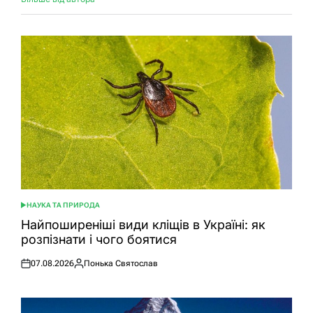
НАУКА ТА ПРИРОДА
ОПУБЛІКУВАТИ
У
Найпоширеніші види кліщів в Україні: як
розпізнати і чого боятися
07.08.2026
Понька Святослав
Оприлюднено
Опубліковано