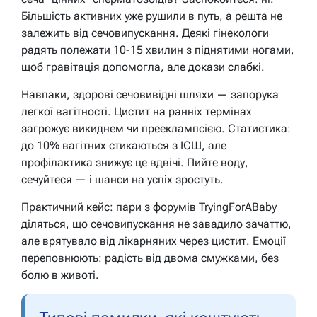
Більшість активних уже рушили в путь, а решта не
залежить від сечовипускання. Деякі гінекологи
радять полежати 10-15 хвилин з піднятими ногами,
щоб гравітація допомогла, але докази слабкі.
Навпаки, здорові сечовивідні шляхи — запорука
легкої вагітності. Цистит на ранніх термінах
загрожує викиднем чи прееклампсією. Статистика:
до 10% вагітних стикаються з ІСШ, але
профілактика знижує це вдвічі. Пийте воду,
сечуйтеся — і шанси на успіх зростуть.
Практичний кейс: пари з форумів TryingForABaby
діляться, що сечовипускання не завадило зачаттю,
але врятувало від лікарняних через цистит. Емоції
переповнюють: радість від двома смужками, без
болю в животі.