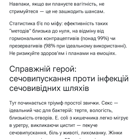
Навпаки, якщо ви плануєте вагітність, не
стримуйтеся — це не зашкодить шансам.
Статистика б’є по міфу: ефективність таких
“методів” близька до нуля, на відміну від
гормональних контрацептивів (понад 99%) чи
презервативів (98% при ідеальному використанні).
Не ризикуйте здоров’ям і планами на емоціях.
Справжній герой:
сечовипускання проти інфекцій
сечовивідних шляхів
Тут починається тріумф простої звички. Секс —
ідеальний час для бактерій: тертя, вологість,
близькість отворів. E. coli з кишечника легко мігрує
в уретру, викликаючи цистит — пекуче
сечовипускання, біль у животі, лихоманку. Жінки