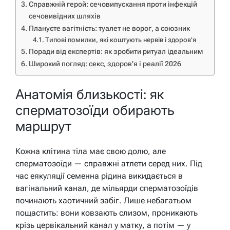
Справжній герой: сечовипускання проти інфекцій
сечовивідних шляхів
Плануєте вагітність: туалет не ворог, а союзник
Типові помилки, які коштують нервів і здоров’я
Поради від експертів: як зробити ритуал ідеальним
Широкий погляд: секс, здоров’я і реалії 2026
Анатомія близькості: як
сперматозоїди обирають
маршрут
Кожна клітина тіла має свою долю, але
сперматозоїди — справжні атлети серед них. Під
час еякуляції семенна рідина викидається в
вагінальний канал, де мільярди сперматозоїдів
починають хаотичний забіг. Лише небагатьом
пощастить: вони ковзають слизом, проникають
крізь цервікальний канал у матку, а потім — у