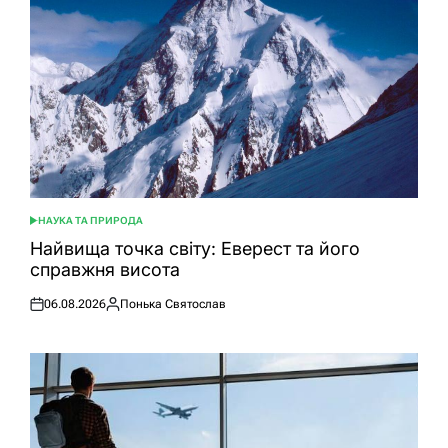
НАУКА ТА ПРИРОДА
ОПУБЛІКУВАТИ
У
Найвища точка світу: Еверест та його
справжня висота
06.08.2026
Понька Святослав
Оприлюднено
Опубліковано