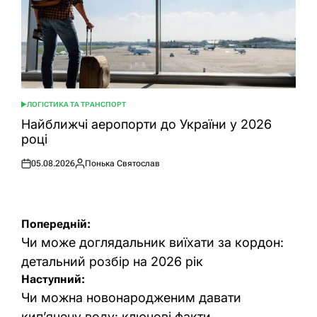
ЛОГІСТИКА ТА ТРАНСПОРТ
ОПУБЛІКУВАТИ
У
Найближчі аеропорти до України у 2026
році
05.08.2026
Понька Святослав
Оприлюднено
Опубліковано
Навігація
Попередній:
записів
Чи може доглядальник виїхати за кордон:
детальний розбір на 2026 рік
Наступний:
Чи можна новонародженим давати
кип’ячену воду: ключові факти