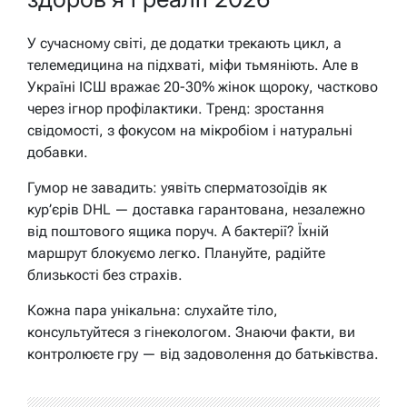
У сучасному світі, де додатки трекають цикл, а
телемедицина на підхваті, міфи тьмяніють. Але в
Україні ІСШ вражає 20-30% жінок щороку, частково
через ігнор профілактики. Тренд: зростання
свідомості, з фокусом на мікробіом і натуральні
добавки.
Гумор не завадить: уявіть сперматозоїдів як
кур’єрів DHL — доставка гарантована, незалежно
від поштового ящика поруч. А бактерії? Їхній
маршрут блокуємо легко. Плануйте, радійте
близькості без страхів.
Кожна пара унікальна: слухайте тіло,
консультуйтеся з гінекологом. Знаючи факти, ви
контролюєте гру — від задоволення до батьківства.