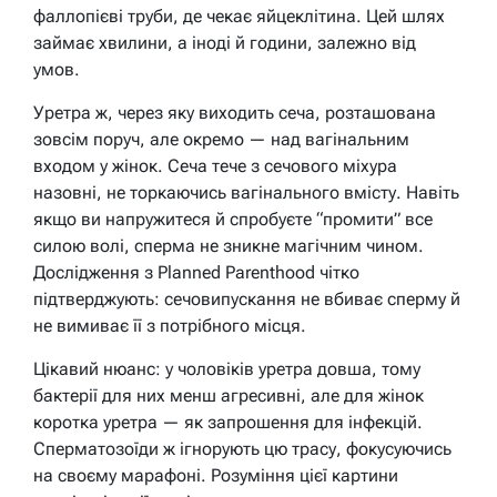
фаллопієві труби, де чекає яйцеклітина. Цей шлях
займає хвилини, а іноді й години, залежно від
умов.
Уретра ж, через яку виходить сеча, розташована
зовсім поруч, але окремо — над вагінальним
входом у жінок. Сеча тече з сечового міхура
назовні, не торкаючись вагінального вмісту. Навіть
якщо ви напружитеся й спробуєте “промити” все
силою волі, сперма не зникне магічним чином.
Дослідження з Planned Parenthood чітко
підтверджують: сечовипускання не вбиває сперму й
не вимиває її з потрібного місця.
Цікавий нюанс: у чоловіків уретра довша, тому
бактерії для них менш агресивні, але для жінок
коротка уретра — як запрошення для інфекцій.
Сперматозоїди ж ігнорують цю трасу, фокусуючись
на своєму марафоні. Розуміння цієї картини