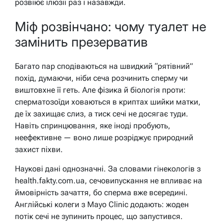
розвіює ілюзії раз і назавжди.
Міф розвінчано: чому туалет не
замінить презерватив
Багато пар сподіваються на швидкий “рятівний”
похід, думаючи, ніби сеча розчинить сперму чи
виштовхне її геть. Але фізика й біологія проти:
сперматозоїди ховаються в криптах шийки матки,
де їх захищає слиз, а тиск сечі не досягає туди.
Навіть спринцювання, яке іноді пробують,
неефективне — воно лише розріджує природний
захист піхви.
Наукові дані однозначні. За словами гінекологів з
health.fakty.com.ua, сечовипускання не впливає на
ймовірність зачаття, бо сперма вже всередині.
Англійські колеги з Mayo Clinic додають: жоден
потік сечі не зупинить процес, що запустився.