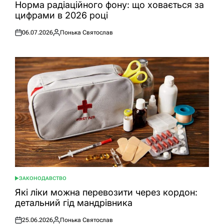
У
Норма радіаційного фону: що ховається за
цифрами в 2026 році
06.07.2026
Понька Святослав
Оприлюднено
Опубліковано
ЗАКОНОДАВСТВО
ОПУБЛІКУВАТИ
У
Які ліки можна перевозити через кордон:
детальний гід мандрівника
25.06.2026
Понька Святослав
Оприлюднено
Опубліковано