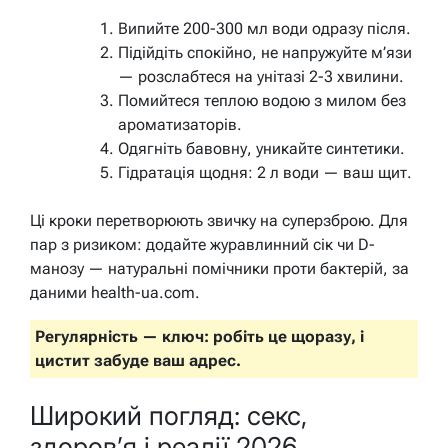
Випийте 200-300 мл води одразу після.
Підійдіть спокійно, не напружуйте м’язи
— розслабтеся на унітазі 2-3 хвилини.
Помийтеся теплою водою з милом без
ароматизаторів.
Одягніть бавовну, уникайте синтетики.
Гідратація щодня: 2 л води — ваш щит.
Ці кроки перетворюють звичку на суперзброю. Для
пар з ризиком: додайте журавлинний сік чи D-
манозу — натуральні помічники проти бактерій, за
даними health-ua.com.
Регулярність — ключ: робіть це щоразу, і
цистит забуде ваш адрес.
Широкий погляд: секс,
здоров’я і реалії 2026