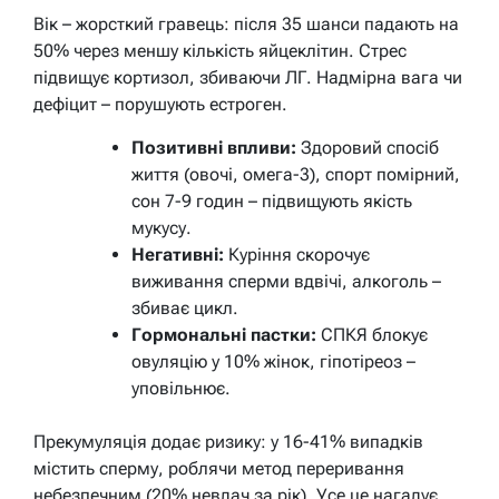
Вік – жорсткий гравець: після 35 шанси падають на
50% через меншу кількість яйцеклітин. Стрес
підвищує кортизол, збиваючи ЛГ. Надмірна вага чи
дефіцит – порушують естроген.
Позитивні впливи:
Здоровий спосіб
життя (овочі, омега-3), спорт помірний,
сон 7-9 годин – підвищують якість
мукусу.
Негативні:
Куріння скорочує
виживання сперми вдвічі, алкоголь –
збиває цикл.
Гормональні пастки:
СПКЯ блокує
овуляцію у 10% жінок, гіпотіреоз –
уповільнює.
Прекумуляція додає ризику: у 16-41% випадків
містить сперму, роблячи метод переривання
небезпечним (20% невдач за рік). Усе це нагадує