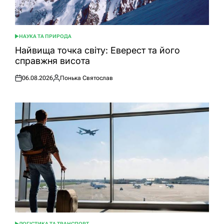
НАУКА ТА ПРИРОДА
ОПУБЛІКУВАТИ
У
Найвища точка світу: Еверест та його
справжня висота
06.08.2026
Понька Святослав
Оприлюднено
Опубліковано
ЛОГІСТИКА ТА ТРАНСПОРТ