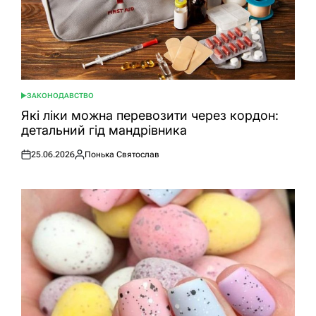
ЗАКОНОДАВСТВО
ОПУБЛІКУВАТИ
У
Які ліки можна перевозити через кордон:
детальний гід мандрівника
25.06.2026
Понька Святослав
Оприлюднено
Опубліковано