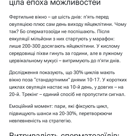
ціла епоха можливостей
Фертильне вікно – це шість днів: п’ять перед
овуляцією плюс сам день виходу яйцеклітини. Чому
так? Бо сперматозоїди не поспішають. Після
еякуляції мільйони з них стартують у марафон:
лише 200-300 досягають яйцеклітини. У кислому
середовищі піхви гинуть за години, але в лужному
цервікальному мукусі – витримують до п’яти днів.
Дослідження показують, що 30% циклів мають
вікно поза “стандартними” днями 10-17. У коротких
циклах овуляція настає на 10-й день, у довгих – на
20-й. Трекінг – єдиний спосіб не пропустити сигнал.
Емоційний момент: пари, які фіксують цикл,
підвищують шанси на 20-30%, перетворюючи
невпевненість на стратегію.
Витривалість сперматозоїдів: