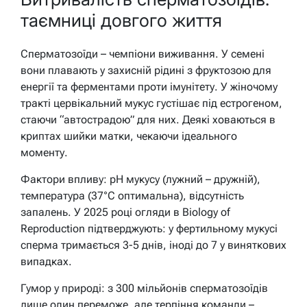
таємниці довгого життя
Сперматозоїди – чемпіони виживання. У семені
вони плавають у захисній рідині з фруктозою для
енергії та ферментами проти імунітету. У жіночому
тракті цервікальний мукус густішає під естрогеном,
стаючи “автострадою” для них. Деякі ховаються в
криптах шийки матки, чекаючи ідеального
моменту.
Фактори впливу: pH мукусу (лужний – дружній),
температура (37°C оптимальна), відсутність
запалень. У 2025 році огляди в Biology of
Reproduction підтверджують: у фертильному мукусі
сперма тримається 3-5 днів, іноді до 7 у виняткових
випадках.
Гумор у природі: з 300 мільйонів сперматозоїдів
лише один переможе, але терпіння команди –