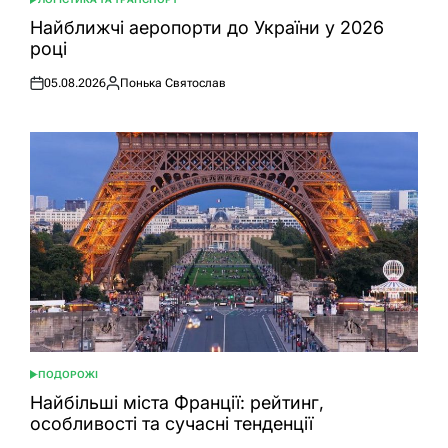
ОПУБЛІКУВАТИ
У
Найближчі аеропорти до України у 2026
році
05.08.2026
Понька Святослав
Оприлюднено
Опубліковано
ПОДОРОЖІ
ОПУБЛІКУВАТИ
У
Найбільші міста Франції: рейтинг,
особливості та сучасні тенденції