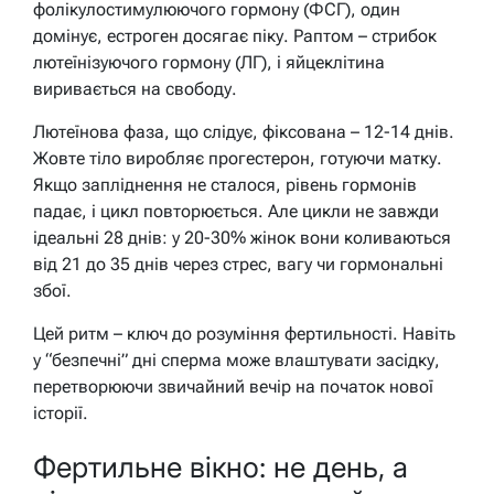
фолікулостимулюючого гормону (ФСГ), один
домінує, естроген досягає піку. Раптом – стрибок
лютеїнізуючого гормону (ЛГ), і яйцеклітина
виривається на свободу.
Лютеїнова фаза, що слідує, фіксована – 12-14 днів.
Жовте тіло виробляє прогестерон, готуючи матку.
Якщо запліднення не сталося, рівень гормонів
падає, і цикл повторюється. Але цикли не завжди
ідеальні 28 днів: у 20-30% жінок вони коливаються
від 21 до 35 днів через стрес, вагу чи гормональні
збої.
Цей ритм – ключ до розуміння фертильності. Навіть
у “безпечні” дні сперма може влаштувати засідку,
перетворюючи звичайний вечір на початок нової
історії.
Фертильне вікно: не день, а