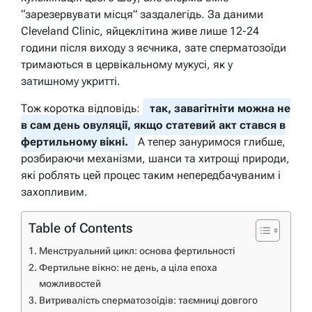
“зарезервувати місця” заздалегідь. За даними
Cleveland Clinic, яйцеклітина живе лише 12-24
години після виходу з яєчника, зате сперматозоїди
тримаються в цервікальному мукусі, як у
затишному укритті.
Тож коротка відповідь:
так, завагітніти можна не
в сам день овуляції, якщо статевий акт стався в
фертильному вікні.
А тепер зануримося глибше,
розбираючи механізми, шанси та хитрощі природи,
які роблять цей процес таким непередбачуваним і
захопливим.
Table of Contents
Менструальний цикл: основа фертильності
Фертильне вікно: не день, а ціла епоха
можливостей
Витривалість сперматозоїдів: таємниці довгого