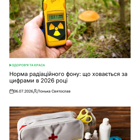
ЗДОРОВ'Я ТА КРАСА
ОПУБЛІКУВАТИ
У
Норма радіаційного фону: що ховається за
цифрами в 2026 році
06.07.2026
Понька Святослав
Оприлюднено
Опубліковано