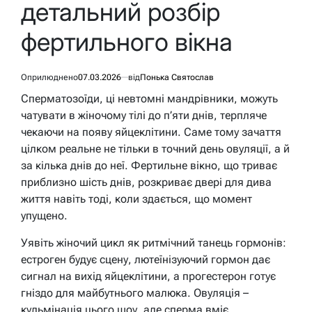
детальний розбір
фертильного вікна
Оприлюднено
07.03.2026
від
Понька Святослав
Сперматозоїди, ці невтомні мандрівники, можуть
чатувати в жіночому тілі до п’яти днів, терпляче
чекаючи на появу яйцеклітини. Саме тому зачаття
цілком реальне не тільки в точний день овуляції, а й
за кілька днів до неї. Фертильне вікно, що триває
приблизно шість днів, розкриває двері для дива
життя навіть тоді, коли здається, що момент
упущено.
Уявіть жіночий цикл як ритмічний танець гормонів:
естроген будує сцену, лютеїнізуючий гормон дає
сигнал на вихід яйцеклітини, а прогестерон готує
гніздо для майбутнього малюка. Овуляція –
кульмінація цього шоу, але сперма вміє