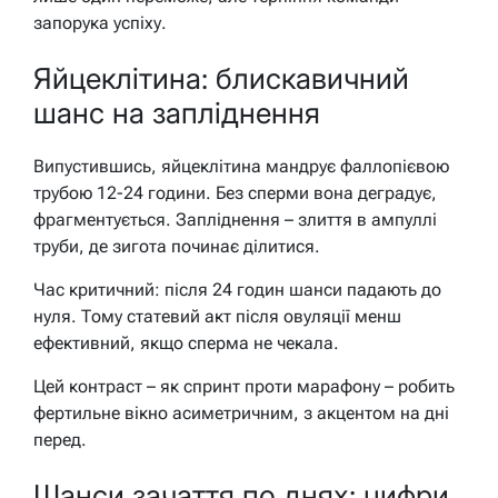
запорука успіху.
Яйцеклітина: блискавичний
шанс на запліднення
Випустившись, яйцеклітина мандрує фаллопієвою
трубою 12-24 години. Без сперми вона деградує,
фрагментується. Запліднення – злиття в ампуллі
труби, де зигота починає ділитися.
Час критичний: після 24 годин шанси падають до
нуля. Тому статевий акт після овуляції менш
ефективний, якщо сперма не чекала.
Цей контраст – як спринт проти марафону – робить
фертильне вікно асиметричним, з акцентом на дні
перед.
Шанси зачаття по днях: цифри