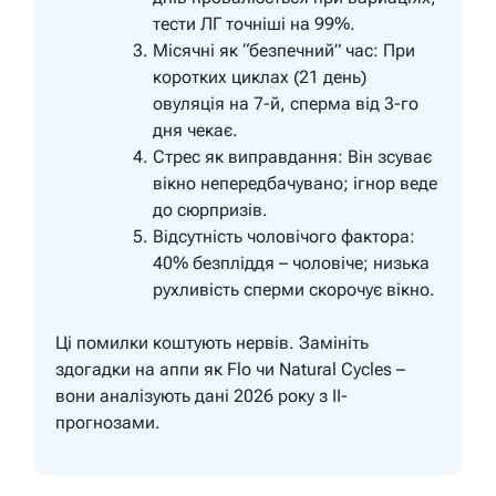
тести ЛГ точніші на 99%.
Місячні як “безпечний” час:
При
коротких циклах (21 день)
овуляція на 7-й, сперма від 3-го
дня чекає.
Стрес як виправдання:
Він зсуває
вікно непередбачувано; ігнор веде
до сюрпризів.
Відсутність чоловічого фактора:
40% безпліддя – чоловіче; низька
рухливість сперми скорочує вікно.
Ці помилки коштують нервів. Замініть
здогадки на аппи як Flo чи Natural Cycles –
вони аналізують дані 2026 року з ІІ-
прогнозами.