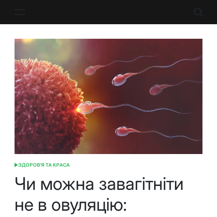
Перейти
до
вмісту
ЗДОРОВ'Я ТА КРАСА
ОПУБЛІКУВАТИ
У
Чи можна завагітніти
не в овуляцію: