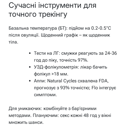
Сучасні інструменти для
точного трекінгу
Базальна температура (БТ): підйом на 0.2-0.5°C
після овуляції. Щоденний графік – як щоденник
тіла.
Тести на ЛГ: смужки реагують за 24-36
год до піку, точність 97%.
УЗД-фолікулометрія: лікар бачить
фолікул >18 мм.
Аппи: Natural Cycles схвалена FDA,
прогнозує з 93% точністю; Flo інтегрує
симптоми.
Для уникаючих: комбінуйте з бар’єрними
методами. Плануючим: секс кожні 48 год у вікні
множить шанси.