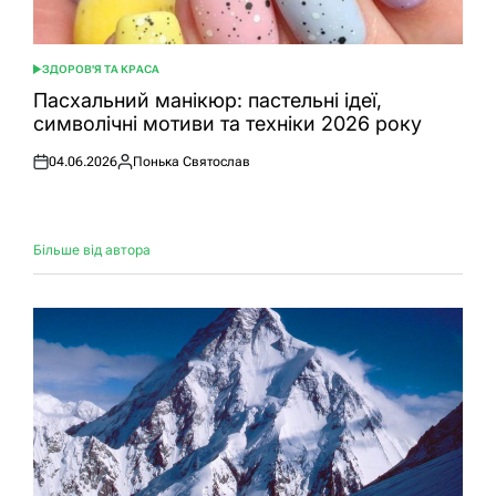
ЗДОРОВ'Я ТА КРАСА
ОПУБЛІКУВАТИ
У
Пасхальний манікюр: пастельні ідеї,
символічні мотиви та техніки 2026 року
04.06.2026
Понька Святослав
Оприлюднено
Опубліковано
Більше від автора