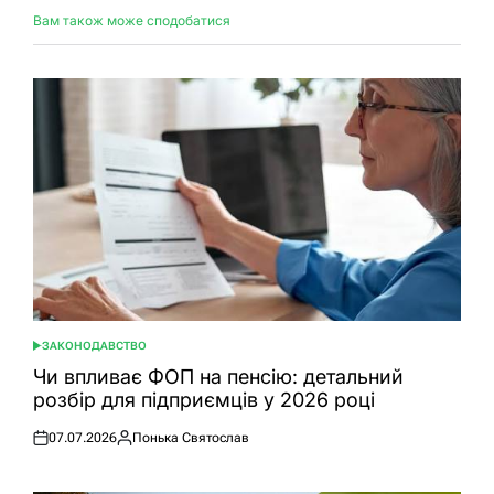
Вам також може сподобатися
ЗАКОНОДАВСТВО
ОПУБЛІКУВАТИ
У
Чи впливає ФОП на пенсію: детальний
розбір для підприємців у 2026 році
07.07.2026
Понька Святослав
Оприлюднено
Опубліковано