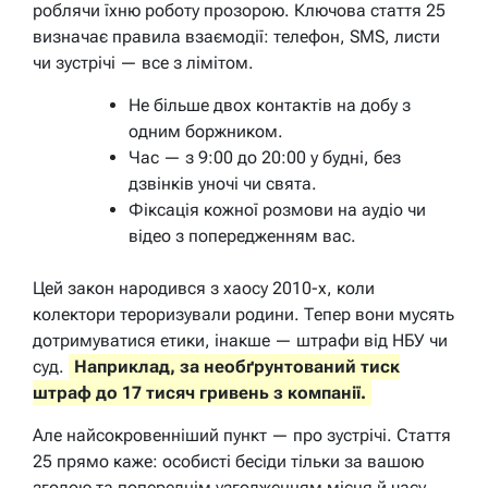
роблячи їхню роботу прозорою. Ключова стаття 25
визначає правила взаємодії: телефон, SMS, листи
чи зустрічі — все з лімітом.
Не більше двох контактів на добу з
одним боржником.
Час — з 9:00 до 20:00 у будні, без
дзвінків уночі чи свята.
Фіксація кожної розмови на аудіо чи
відео з попередженням вас.
Цей закон народився з хаосу 2010-х, коли
колектори тероризували родини. Тепер вони мусять
дотримуватися етики, інакше — штрафи від НБУ чи
суд.
Наприклад, за необґрунтований тиск
штраф до 17 тисяч гривень з компанії.
Але найсокровенніший пункт — про зустрічі. Стаття
25 прямо каже: особисті бесіди тільки за вашою
згодою та попереднім узгодженням місця й часу.