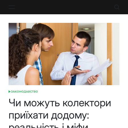
Перейти
до
вмісту
ЗАКОНОДАВСТВО
ОПУБЛІКУВАТИ
У
Чи можуть колектори
приїхати додому:
реальність і міфи