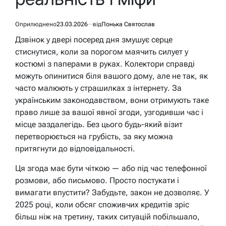
Оприлюднено
23.03.2026
від
Понька Святослав
Дзвінок у двері посеред дня змушує серце
стиснутися, коли за порогом маячить силует у
костюмі з паперами в руках. Колектори справді
можуть опинитися біля вашого дому, але не так, як
часто малюють у страшилках з інтернету. За
українським законодавством, вони отримують таке
право лише за вашої явної згоди, узгодивши час і
місце заздалегідь. Без цього будь-який візит
перетворюється на грубість, за яку можна
притягнути до відповідальності.
Ця згода має бути чіткою — або під час телефонної
розмови, або письмово. Просто постукати і
вимагати впустити? Забудьте, закон не дозволяє. У
2025 році, коли обсяг споживчих кредитів зріс
більш ніж на третину, таких ситуацій побільшало,