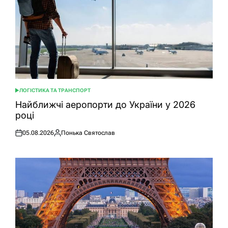
ЛОГІСТИКА ТА ТРАНСПОРТ
ОПУБЛІКУВАТИ
У
Найближчі аеропорти до України у 2026
році
05.08.2026
Понька Святослав
Оприлюднено
Опубліковано