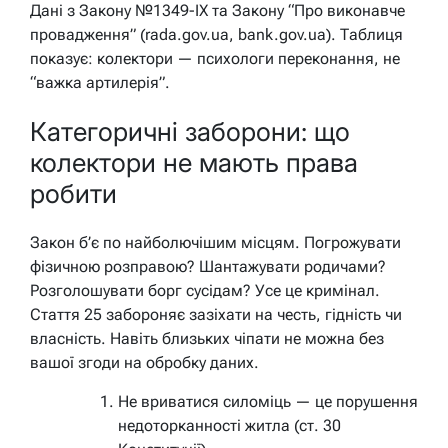
Дані з Закону №1349-IX та Закону “Про виконавче
провадження” (rada.gov.ua, bank.gov.ua). Таблиця
показує: колектори — психологи переконання, не
“важка артилерія”.
Категоричні заборони: що
колектори не мають права
робити
Закон б’є по найболючішим місцям. Погрожувати
фізичною розправою? Шантажувати родичами?
Розголошувати борг сусідам? Усе це кримінал.
Стаття 25 забороняє зазіхати на честь, гідність чи
власність. Навіть близьких чіпати не можна без
вашої згоди на обробку даних.
Не вриватися силоміць — це порушення
недоторканності житла (ст. 30