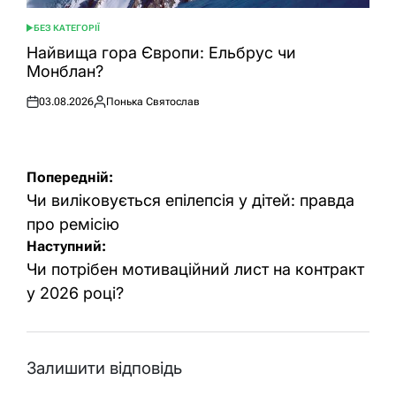
БЕЗ КАТЕГОРІЇ
ОПУБЛІКУВАТИ
У
Найвища гора Європи: Ельбрус чи
Монблан?
03.08.2026
Понька Святослав
Оприлюднено
Опубліковано
Навігація
Попередній:
записів
Чи виліковується епілепсія у дітей: правда
про ремісію
Наступний:
Чи потрібен мотиваційний лист на контракт
у 2026 році?
Залишити відповідь