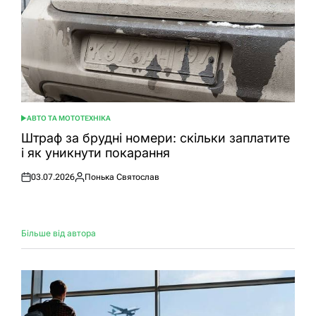
АВТО ТА МОТОТЕХНІКА
ОПУБЛІКУВАТИ
У
Штраф за брудні номери: скільки заплатите
і як уникнути покарання
03.07.2026
Понька Святослав
Оприлюднено
Опубліковано
Більше від автора