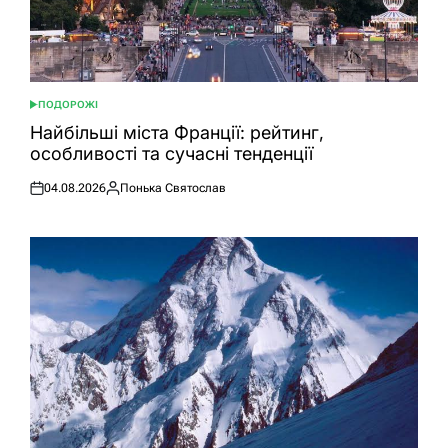
ПОДОРОЖІ
ОПУБЛІКУВАТИ
У
Найбільші міста Франції: рейтинг,
особливості та сучасні тенденції
04.08.2026
Понька Святослав
Оприлюднено
Опубліковано