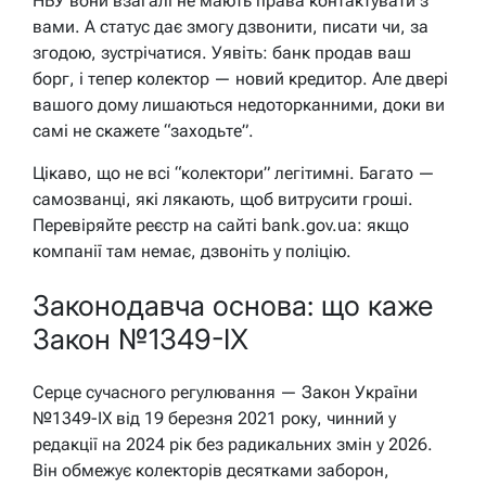
НБУ вони взагалі не мають права контактувати з
вами. А статус дає змогу дзвонити, писати чи, за
згодою, зустрічатися. Уявіть: банк продав ваш
борг, і тепер колектор — новий кредитор. Але двері
вашого дому лишаються недоторканними, доки ви
самі не скажете “заходьте”.
Цікаво, що не всі “колектори” легітимні. Багато —
самозванці, які лякають, щоб витрусити гроші.
Перевіряйте реєстр на сайті bank.gov.ua: якщо
компанії там немає, дзвоніть у поліцію.
Законодавча основа: що каже
Закон №1349-IX
Серце сучасного регулювання — Закон України
№1349-IX від 19 березня 2021 року, чинний у
редакції на 2024 рік без радикальних змін у 2026.
Він обмежує колекторів десятками заборон,