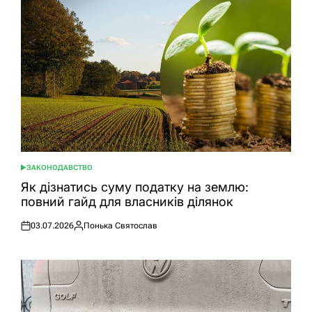
ЗАКОНОДАВСТВО
ОПУБЛІКУВАТИ
У
Як дізнатись суму податку на землю:
повний гайд для власників ділянок
03.07.2026
Понька Святослав
Оприлюднено
Опубліковано