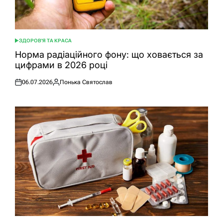
ЗДОРОВ'Я ТА КРАСА
ОПУБЛІКУВАТИ
У
Норма радіаційного фону: що ховається за
цифрами в 2026 році
06.07.2026
Понька Святослав
Оприлюднено
Опубліковано