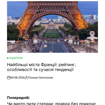
ПОДОРОЖІ
ОПУБЛІКУВАТИ
У
Найбільші міста Франції: рейтинг,
особливості та сучасні тенденції
04.08.2026
Понька Святослав
Оприлюднено
Опубліковано
Навігація
Попередній:
записів
Чи варто пити статини: правда без прикрас