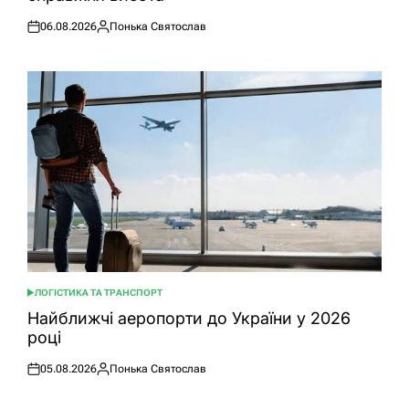
06.08.2026
Понька Святослав
Оприлюднено
Опубліковано
ЛОГІСТИКА ТА ТРАНСПОРТ
ОПУБЛІКУВАТИ
У
Найближчі аеропорти до України у 2026
році
05.08.2026
Понька Святослав
Оприлюднено
Опубліковано