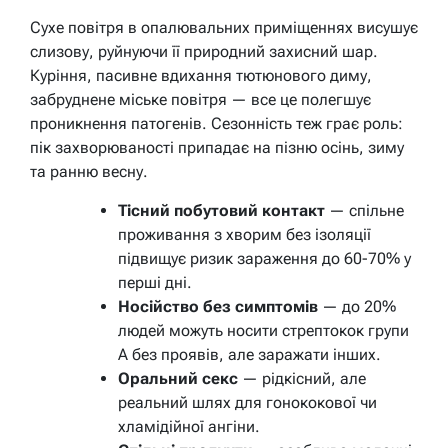
Сухе повітря в опалювальних приміщеннях висушує
слизову, руйнуючи її природний захисний шар.
Куріння, пасивне вдихання тютюнового диму,
забруднене міське повітря — все це полегшує
проникнення патогенів. Сезонність теж грає роль:
пік захворюваності припадає на пізню осінь, зиму
та ранню весну.
Тісний побутовий контакт
— спільне
проживання з хворим без ізоляції
підвищує ризик зараження до 60-70% у
перші дні.
Носійство без симптомів
— до 20%
людей можуть носити стрептокок групи
А без проявів, але заражати інших.
Оральний секс
— рідкісний, але
реальний шлях для гонококової чи
хламідійної ангіни.