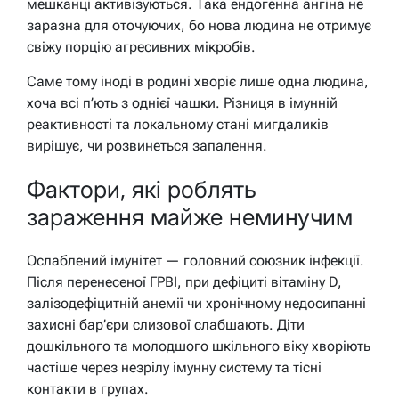
мешканці активізуються. Така ендогенна ангіна не
заразна для оточуючих, бо нова людина не отримує
свіжу порцію агресивних мікробів.
Саме тому іноді в родині хворіє лише одна людина,
хоча всі п’ють з однієї чашки. Різниця в імунній
реактивності та локальному стані мигдаликів
вирішує, чи розвинеться запалення.
Фактори, які роблять
зараження майже неминучим
Ослаблений імунітет — головний союзник інфекції.
Після перенесеної ГРВІ, при дефіциті вітаміну D,
залізодефіцитній анемії чи хронічному недосипанні
захисні бар’єри слизової слабшають. Діти
дошкільного та молодшого шкільного віку хворіють
частіше через незрілу імунну систему та тісні
контакти в групах.