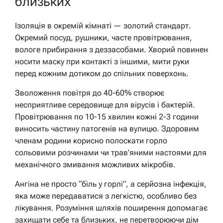
близьких
Ізоляція в окремій кімнаті — золотий стандарт.
Окремий посуд, рушники, часте провітрювання,
вологе прибирання з деззасобами. Хворий повинен
носити маску при контакті з іншими, мити руки
перед кожним дотиком до спільних поверхонь.
Зволоження повітря до 40-60% створює
несприятливе середовище для вірусів і бактерій.
Провітрювання по 10-15 хвилин кожні 2-3 години
виносить частину патогенів на вулицю. Здоровим
членам родини корисно полоскати горло
сольовими розчинами чи трав’яними настоями для
механічного змивання можливих мікробів.
Ангіна не просто “біль у горлі”, а серйозна інфекція,
яка може передаватися з легкістю, особливо без
лікування. Розуміння шляхів поширення допомагає
захищати себе та близьких, не перетворюючи дім