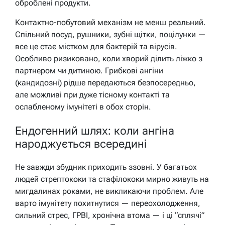
оброблені продукти.
Контактно-побутовий механізм не менш реальний.
Спільний посуд, рушники, зубні щітки, поцілунки —
все це стає містком для бактерій та вірусів.
Особливо ризиковано, коли хворий ділить ліжко з
партнером чи дитиною. Грибкові ангіни
(кандидозні) рідше передаються безпосередньо,
але можливі при дуже тісному контакті та
ослабленому імунітеті в обох сторін.
Ендогенний шлях: коли ангіна
народжується всередині
Не завжди збудник приходить ззовні. У багатьох
людей стрептококи та стафілококи мирно живуть на
мигдалинах роками, не викликаючи проблем. Але
варто імунітету похитнутися — переохолодження,
сильний стрес, ГРВІ, хронічна втома — і ці “сплячі”