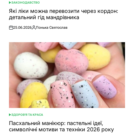
ЗАКОНОДАВСТВО
ОПУБЛІКУВАТИ
У
Які ліки можна перевозити через кордон:
детальний гід мандрівника
25.06.2026
Понька Святослав
Оприлюднено
Опубліковано
ЗДОРОВ'Я ТА КРАСА
ОПУБЛІКУВАТИ
У
Пасхальний манікюр: пастельні ідеї,
символічні мотиви та техніки 2026 року