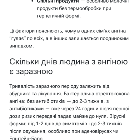
Спільні продукти
— особливо молочні
продукти без термообробки при
герпетичній формі.
Ці фактори пояснюють, чому в одних сім’ях ангіна
“гуляє” по всіх, а в інших залишається поодиноким
випадком.
Скільки днів людина з ангіною
є заразною
Тривалість заразного періоду залежить від
збудника та лікування. Бактеріальна стрептококова
ангіна: без антибіотиків — до 2-3 тижнів, з
антибіотиками — вже через 24 години після першої
дози ризик передачі падає майже до нуля. Вірусні
форми: від 1-2 днів до симптомів і до 2-3 тижнів
після одужання, особливо при аденовірусах чи
Епштейн-Барр.