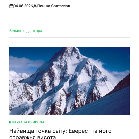
04.06.2026
Понька Святослав
Оприлюднено
Опубліковано
Більше від автора
НАУКА ТА ПРИРОДА
ОПУБЛІКУВАТИ
У
Найвища точка світу: Еверест та його
справжня висота