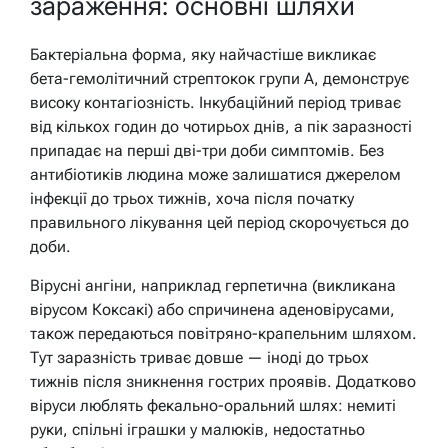
зараження: основні шляхи
Бактеріальна форма, яку найчастіше викликає
бета-гемолітичний стрептокок групи А, демонструє
високу контагіозність. Інкубаційний період триває
від кількох годин до чотирьох днів, а пік заразності
припадає на перші дві-три доби симптомів. Без
антибіотиків людина може залишатися джерелом
інфекції до трьох тижнів, хоча після початку
правильного лікування цей період скорочується до
доби.
Вірусні ангіни, наприклад герпетична (викликана
вірусом Коксакі) або спричинена аденовірусами,
також передаються повітряно-крапельним шляхом.
Тут заразність триває довше — іноді до трьох
тижнів після зникнення гострих проявів. Додатково
віруси люблять фекально-оральний шлях: немиті
руки, спільні іграшки у малюків, недостатньо