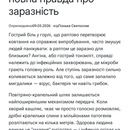
заразність
Оприлюднено
09.03.2026
від
Понька Святослав
Гострий біль у горлі, що раптово перетворює
ковтання на справжнє випробування, часто змушує
людей панікувати: а раптом це заразно для
близьких? Ангіна, або гострий тонзиліт, справді
належить до інфекційних захворювань, де мікроби
грають головну роль. Але ступінь заразності сильно
коливається залежно від того, що саме запалило
мигдалики — вірус, бактерія чи навіть грибок.
Повітряно-крапельний шлях залишається
найпоширенішим механізмом передачі. Коли
хворий кашляє, чхає чи просто голосно розмовляє,
дрібні крапельки слини з мільйонами патогенів
розлітаються на кілька метрів. Здорова людина
вдихає це “хмарне” сусідство — і інфекція осідає на