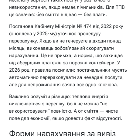
невикористання, якщо немає лічильників. Для ТПВ
це означає: без сміття від вас — без плати.
Постанова Кабінету Міністрів № 474 від 2022 року
(оновлена у 2025-му) уточнює процедуру
перерахунку. Якщо ви не генеруєте відходи понад
місяць, виконавець зобов’язаний скоригувати
нарахування. Це не примха, а норма, що захищає
від абсурдних платежів за порожні контейнери. У
2026 році правила посилили: постачальники мусять
автоматично перераховувати за ненадані послуги,
але для непроживання заява все одно ключова.
Важливо розуміти різницю: теплова енергія
виключається з переліку, бо її не можна “не
використовувати” повністю. А от сміття — чисте
поле для економії, якщо довести факт відсутності.
Форми нарахування за вивіз