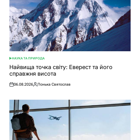
НАУКА ТА ПРИРОДА
ОПУБЛІКУВАТИ
У
Найвища точка світу: Еверест та його
справжня висота
06.08.2026
Понька Святослав
Оприлюднено
Опубліковано