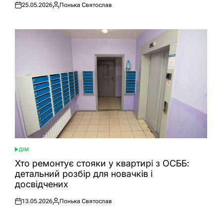
25.05.2026
Понька Святослав
Оприлюднено
Опубліковано
ДІМ
ОПУБЛІКУВАТИ
У
Хто ремонтує стояки у квартирі з ОСББ:
детальний розбір для новачків і
досвідчених
13.05.2026
Понька Святослав
Оприлюднено
Опубліковано