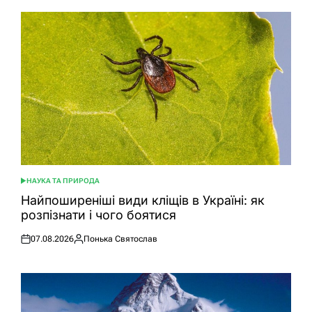
НАУКА ТА ПРИРОДА
ОПУБЛІКУВАТИ
У
Найпоширеніші види кліщів в Україні: як
розпізнати і чого боятися
07.08.2026
Понька Святослав
Оприлюднено
Опубліковано