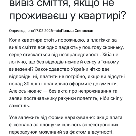
вивіз сміття, якщо не
проживаєш у квартирі?
Оприлюднено
17.02.2026
від
Понька Святослав
Коли квартира стоїть порожньою, а платіжки за
вивіз сміття все одно падають у поштову скриньку,
серце стискається від несправедливості. Хіба не
логічно, що без відходів немає й сенсу в їхньому
вивезенні? Законодавство України чітко дає
відповідь: ні, платити не потрібно, якщо ви відсутні
понад 30 днів і правильно оформите документи.
Але ось нюанс — без акта про непроживання та
заяви постачальнику рахунки полетять, ніби сніг у
заметіль.
Усе залежить від форми нарахування: якщо плата
фіксована за площу чи кількість зареєстрованих,
перерахунок можливий за фактом відсутності.