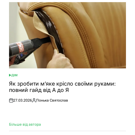
ДІМ
ОПУБЛІКУВАТИ
У
Як зробити м’яке крісло своїми руками:
повний гайд від А до Я
27.03.2026
Понька Святослав
Оприлюднено
Опубліковано
Більше від автора