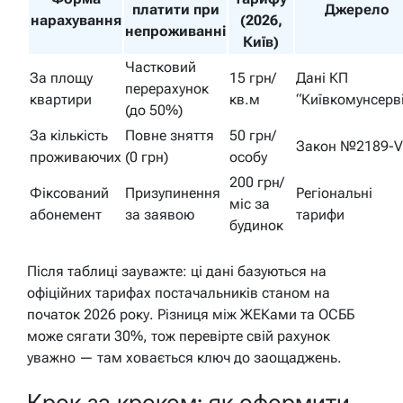
платити при
Джерело
нарахування
(2026,
непроживанні
Київ)
Частковий
За площу
15 грн/
Дані КП
перерахунок
квартири
кв.м
“Київкомунсерв
(до 50%)
За кількість
Повне зняття
50 грн/
Закон №2189-VI
проживаючих
(0 грн)
особу
200 грн/
Фіксований
Призупинення
Регіональні
міс за
абонемент
за заявою
тарифи
будинок
Після таблиці зауважте: ці дані базуються на
офіційних тарифах постачальників станом на
початок 2026 року. Різниця між ЖЕКами та ОСББ
може сягати 30%, тож перевірте свій рахунок
уважно — там ховається ключ до заощаджень.
Крок за кроком: як оформити