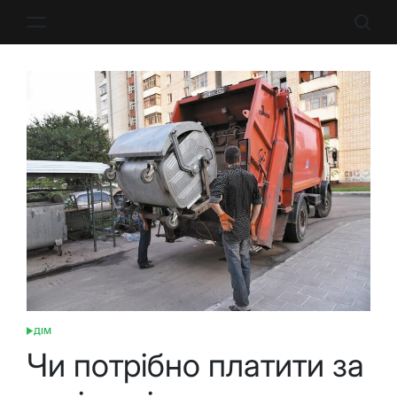
Перейти
до
вмісту
ДІМ
ОПУБЛІКУВАТИ
У
Чи потрібно платити за