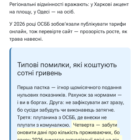
Регіональні відмінності вражають: у Харкові акцент
на площу, у Одесі — на осіб.
У 2026 році ОСББ зобов’язали публікувати тарифи
онлайн, тож перевірте сайт — прозорість росте, як
трава навесні.
Типові помилки, які коштують
сотні гривень
Перша пастка — ігнор щомісячного подання
нульових показників. Рахунок за нормами —
і ви в боргах. Друга: не зафіксувати акт зразу,
бо сусіди забудуть чи виконавець затягне.
Третя: плутанина з ОСББ, де внески не
плутати з комуналкою.
Четверта — забути
оновити дані про кількість проживаючих, бо
закон 2026 вимагає актуалізації двічі на рік.