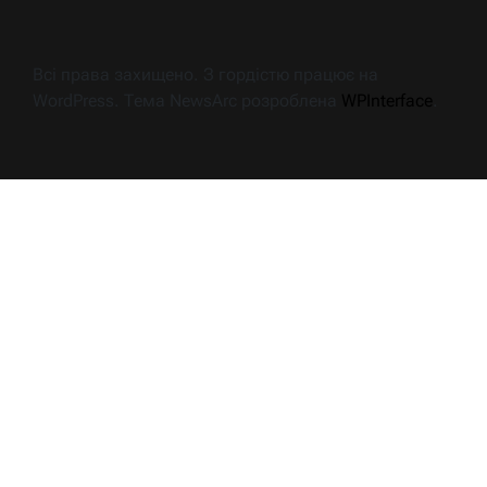
Всі права захищено. З гордістю працює на
WordPress. Тема NewsArc розроблена
WPInterface
.