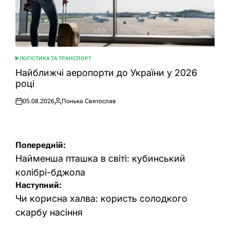
ЛОГІСТИКА ТА ТРАНСПОРТ
ОПУБЛІКУВАТИ
У
Найближчі аеропорти до України у 2026
році
05.08.2026
Понька Святослав
Оприлюднено
Опубліковано
Навігація
Попередній:
записів
Найменша пташка в світі: кубинський
колібрі-бджола
Наступний:
Чи корисна халва: користь солодкого
скарбу насіння