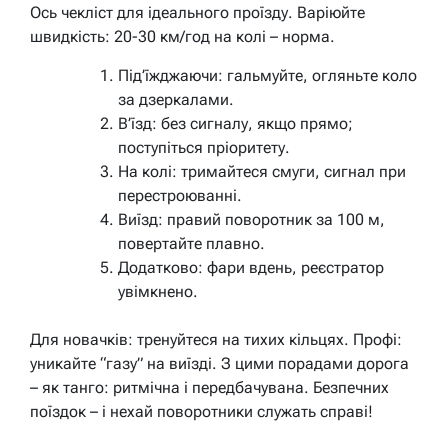
Ось чекліст для ідеального проїзду. Варіюйте
швидкість: 20-30 км/год на колі – норма.
Під’їжджаючи: гальмуйте, огляньте коло
за дзеркалами.
В’їзд: без сигналу, якщо прямо;
поступіться пріоритету.
На колі: тримайтеся смуги, сигнал при
перестроюванні.
Виїзд: правий поворотник за 100 м,
повертайте плавно.
Додатково: фари вдень, реєстратор
увімкнено.
Для новачків: тренуйтеся на тихих кільцях. Профі:
уникайте “газу” на виїзді. З цими порадами дорога
– як танго: ритмічна і передбачувана. Безпечних
поїздок – і нехай поворотники служать справі!