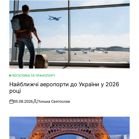
ЛОГІСТИКА ТА ТРАНСПОРТ
ОПУБЛІКУВАТИ
У
Найближчі аеропорти до України у 2026
році
05.08.2026
Понька Святослав
Оприлюднено
Опубліковано