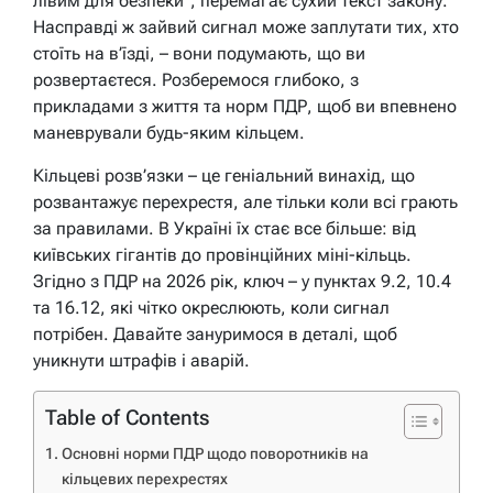
лівим для безпеки”, перемагає сухий текст закону.
Насправді ж зайвий сигнал може заплутати тих, хто
стоїть на в’їзді, – вони подумають, що ви
розвертаєтеся. Розберемося глибоко, з
прикладами з життя та норм ПДР, щоб ви впевнено
маневрували будь-яким кільцем.
Кільцеві розв’язки – це геніальний винахід, що
розвантажує перехрестя, але тільки коли всі грають
за правилами. В Україні їх стає все більше: від
київських гігантів до провінційних міні-кільць.
Згідно з ПДР на 2026 рік, ключ – у пунктах 9.2, 10.4
та 16.12, які чітко окреслюють, коли сигнал
потрібен. Давайте зануримося в деталі, щоб
уникнути штрафів і аварій.
Table of Contents
Основні норми ПДР щодо поворотників на
кільцевих перехрестях