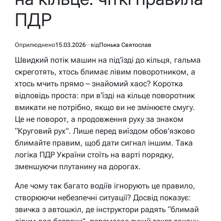
ПДР
Оприлюднено
15.03.2026
від
Понька Святослав
Швидкий потік машин на під’їзді до кільця, гальма
скреготять, хтось блимає лівим поворотником, а
хтось мчить прямо – знайомий хаос? Коротка
відповідь проста: при в’їзді на кільце поворотник
вмикати не потрібно, якщо ви не змінюєте смугу.
Це не поворот, а продовження руху за знаком
“Круговий рух”. Лише перед виїздом обов’язково
блимайте правим, щоб дати сигнал іншим. Така
логіка ПДР України стоїть на варті порядку,
зменшуючи плутанину на дорогах.
Але чому так багато водіїв ігнорують це правило,
створюючи небезпечні ситуації? Досвід показує:
звичка з автошкіл, де інструктори радять “блимай