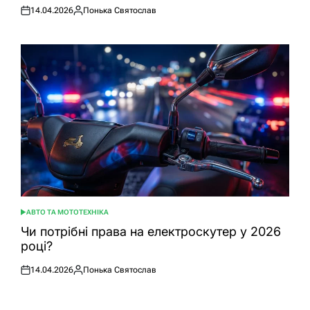
14.04.2026
Понька Святослав
Оприлюднено
Опубліковано
АВТО ТА МОТОТЕХНІКА
ОПУБЛІКУВАТИ
У
Чи потрібні права на електроскутер у 2026
році?
14.04.2026
Понька Святослав
Оприлюднено
Опубліковано