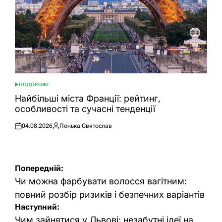
ПОДОРОЖІ
ОПУБЛІКУВАТИ
У
Найбільші міста Франції: рейтинг,
особливості та сучасні тенденції
04.08.2026
Понька Святослав
Оприлюднено
Опубліковано
Навігація
Попередній:
записів
Чи можна фарбувати волосся вагітним:
повний розбір ризиків і безпечних варіантів
Наступний:
Чим зайнятися у Львові: незабутні ідеї на