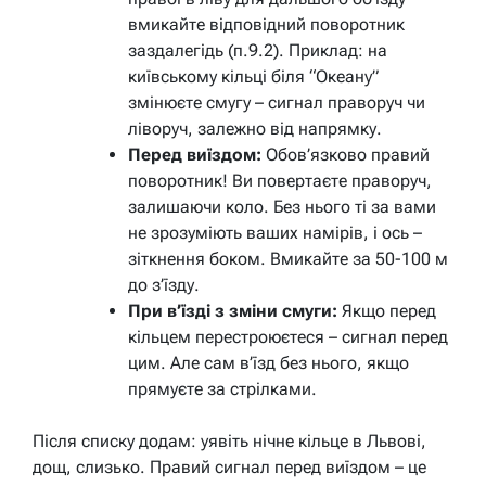
вмикайте відповідний поворотник
заздалегідь (п.9.2). Приклад: на
київському кільці біля “Океану”
змінюєте смугу – сигнал праворуч чи
ліворуч, залежно від напрямку.
Перед виїздом:
Обов’язково правий
поворотник! Ви повертаєте праворуч,
залишаючи коло. Без нього ті за вами
не зрозуміють ваших намірів, і ось –
зіткнення боком. Вмикайте за 50-100 м
до з’їзду.
При в’їзді з зміни смуги:
Якщо перед
кільцем перестроюєтеся – сигнал перед
цим. Але сам в’їзд без нього, якщо
прямуєте за стрілками.
Після списку додам: уявіть нічне кільце в Львові,
дощ, слизько. Правий сигнал перед виїздом – це