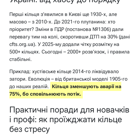
Перші кільця з’явилися в Києві ще 1930-х, але
масово – з 2010-х. До 2021-го плутанина: хто
пріоритет? Зміни в ПДР (постанова №1306) дали
перевагу тим на колі, скоротивши ДТП на 30% (дані
cfts.org.ua). У 2025-му додали чітку розмітку на
500+ кільцях. Сьогодні – 2000+ розв’язок, і правила
стабільні.
Приклад: хустівське кільце 2014-го ліквідувало
затори. Еволюція – від британської моделі 1905-го
до наших реалій.
Кільця зменшують аварії на
75%, бо сповільнюють потік.
Практичні поради для новачків
і профі: як проїжджати кільце
без стресу