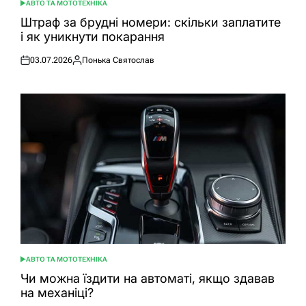
АВТО ТА МОТОТЕХНІКА
ОПУБЛІКУВАТИ
У
Штраф за брудні номери: скільки заплатите
і як уникнути покарання
03.07.2026
Понька Святослав
Оприлюднено
Опубліковано
АВТО ТА МОТОТЕХНІКА
ОПУБЛІКУВАТИ
У
Чи можна їздити на автоматі, якщо здавав
на механіці?