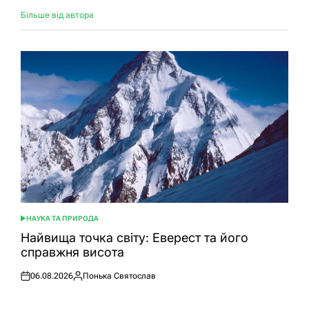
Більше від автора
НАУКА ТА ПРИРОДА
ОПУБЛІКУВАТИ
У
Найвища точка світу: Еверест та його
справжня висота
06.08.2026
Понька Святослав
Оприлюднено
Опубліковано