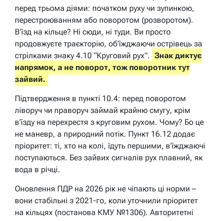
перед трьома діями: початком руху чи зупинкою,
перестроюванням або поворотом (розворотом).
В’їзд на кільце? Ні сюди, ні туди. Ви просто
продовжуєте траєкторію, об’їжджаючи острівець за
стрілками знаку 4.10 “Круговий рух”.
Знак диктує
напрямок, а не поворот, тож поворотник тут
зайвий.
Підтвердження в пункті 10.4: перед поворотом
ліворуч чи праворуч займай крайню смугу,
крім
в’їзду на перехрестя з круговим рухом. Чому? Бо це
не маневр, а природний потік. Пункт 16.12 додає
пріоритет: ті, хто на колі, їдуть першими, в’їжджаючі
поступаються. Без зайвих сигналів рух плавний, як
вода в річці.
Оновлення ПДР на 2026 рік не чіпають ці норми –
вони стабільні з 2021-го, коли уточнили пріоритет
на кільцях (постанова КМУ №1306). Авторитетні