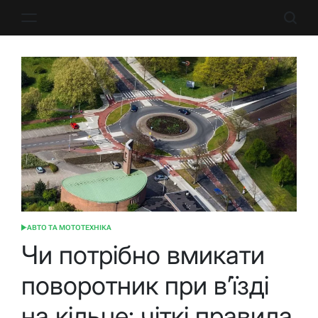
Перейти
до
вмісту
АВТО ТА МОТОТЕХНІКА
ОПУБЛІКУВАТИ
У
Чи потрібно вмикати
поворотник при в’їзді
на кільце: чіткі правила