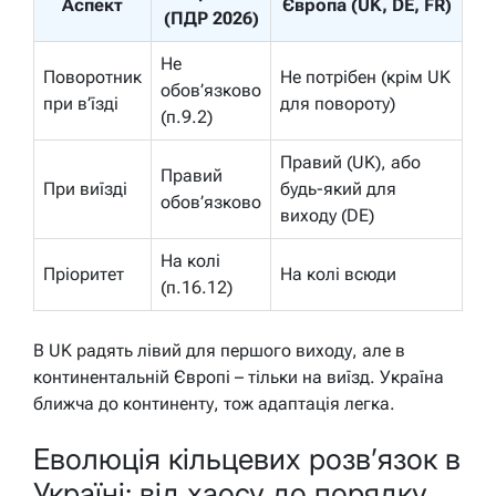
Аспект
Європа (UK, DE, FR)
(ПДР 2026)
Не
Поворотник
Не потрібен (крім UK
обов’язково
при в’їзді
для повороту)
(п.9.2)
Правий (UK), або
Правий
При виїзді
будь-який для
обов’язково
виходу (DE)
На колі
Пріоритет
На колі всюди
(п.16.12)
В UK радять лівий для першого виходу, але в
континентальній Європі – тільки на виїзд. Україна
ближча до континенту, тож адаптація легка.
Еволюція кільцевих розв’язок в
Україні: від хаосу до порядку