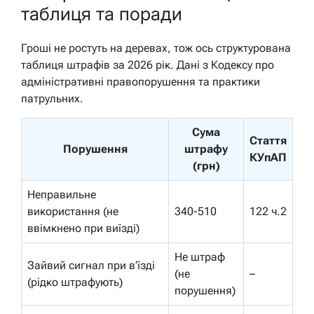
таблиця та поради
Гроші не ростуть на деревах, тож ось структурована
таблиця штрафів за 2026 рік. Дані з Кодексу про
адміністративні правопорушення та практики
патрульних.
Сума
Стаття
Порушення
штрафу
КУпАП
(грн)
Неправильне
використання (не
340-510
122 ч.2
ввімкнено при виїзді)
Не штраф
Зайвий сигнал при в’їзді
(не
–
(рідко штрафують)
порушення)