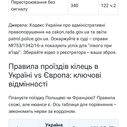
Перестроювання без
340
122 ч.2
сигналу
Джерела: Кодекс України про адміністративні
правопорушення на zakon.rada.gov.ua та звіти
patrol.police.gov.ua. Оскаржуйте в суді – справи
№753/1342/16-а показують успіх для “лівого при
в’їзді”. Збирайте відео з реєстратора – ваша зброя.
Правила проїздів кілець в
Україні vs Європа: ключові
відмінності
Плануєте поїздку Польщею чи Францією? Правила
схожі, але нюанси є. Ось таблиця для порівняння –
зекономить нерви за кордоном.
Україна