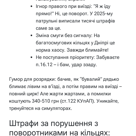
Ігнор правого при виїзді: “Я ж їду
прямо!” Ні, це поворот. У 2025-му
патрульні виписали тисячі штрафів
саме за це.
Зміна смуги без сигналу: На
багатосмугових кільцях у Дніпрі це
норма хаосу. Завжди блимайте!
Не поступання пріоритету: Забуваєте
п.16.12 – і бам, удар ззаду.
Гумор для розрядки: бачив, як “бувалий” дядько
блимає лівим на в’їзді, а потім правим на виїзді –
повний цирк! Але жарти жартами, а помилки
коштують 340-510 грн (ст.122 КУпАП). Уникайте,
тренуйтеся на симуляторах.
Штрафи за порушення з
поворотниками на кільцях: