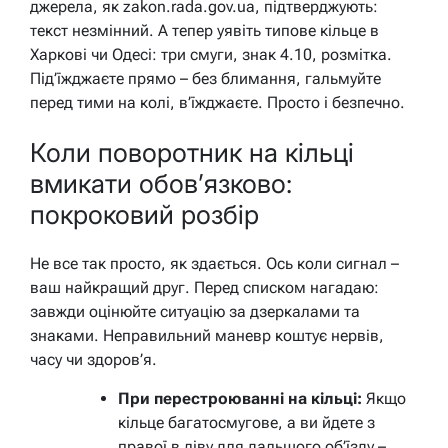
джерела, як zakon.rada.gov.ua, підтверджують:
текст незмінний. А тепер уявіть типове кільце в
Харкові чи Одесі: три смуги, знак 4.10, розмітка.
Під’їжджаєте прямо – без блимання, гальмуйте
перед тими на колі, в’їжджаєте. Просто і безпечно.
Коли поворотник на кільці
вмикати обов’язково:
покроковий розбір
Не все так просто, як здається. Ось коли сигнал –
ваш найкращий друг. Перед списком нагадаю:
завжди оцінюйте ситуацію за дзеркалами та
знаками. Неправильний маневр коштує нервів,
часу чи здоров’я.
При перестроюванні на кільці:
Якщо
кільце багатосмугове, а ви йдете з
правої в ліву для дальшого об’їзду –