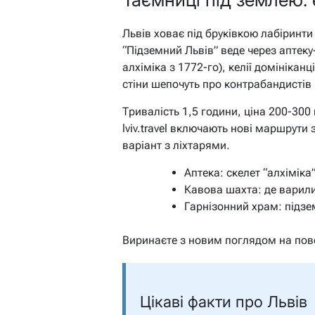
Львів ховає під бруківкою лабіринт
“Підземний Львів” веде через аптек
алхіміка з 1772-го), келії домініканц
стіни шепочуть про контрабандистів 
Тривалість 1,5 години, ціна 200-300 
lviv.travel включають нові маршрути
варіант з ліхтарями.
Аптека: скелет “алхіміка”
Кавова шахта: де варил
Гарнізонний храм: підзе
Виринаєте з новим поглядом на пове
Цікаві факти про Львів