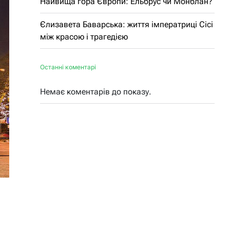
Найвища гора Європи: Ельбрус чи Монблан?
Єлизавета Баварська: життя імператриці Сісі
між красою і трагедією
Останні коментарі
Немає коментарів до показу.