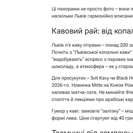
Ці панорами не просто фото – вони 
наскільки Львів гармонійно вписани
Кавовий рай: від копа
Львів п’є каву літрами – понад 200 
Почніть з “Львівської копальні кави” 
“видобувають” еспресо з парових м
шоколаду, а атмосфера – як у старом
Для просунутих – Svit Kavy чи Black 
2026-го. Новинка Mitte на Князя Ро
наливає матча-лате. Не минайте Фік
століття й лекціями про арабські ка
Гумор у каві: замовте “залізну” – мі
формі лева. Ціни стартуют від 40 гри
Таємниці під землею: