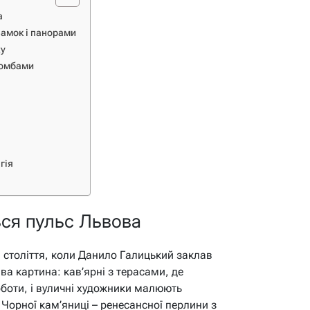
а
Замок і панорами
ty
комбами
гія
ься пульс Львова
II століття, коли Данило Галицький заклав
ва картина: кав’ярні з терасами, де
оботи, і вуличні художники малюють
я Чорної кам’яниці – ренесансної перлини з