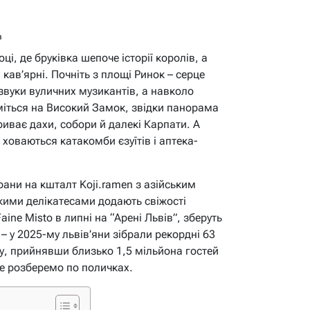
в
і, де бруківка шепоче історії королів, а
кав’ярні. Почніть з площі Ринок – серце
звуки вуличних музикантів, а навколо
німіться на Високий Замок, звідки панорама
иває дахи, собори й далекі Карпати. А
 ховаються катакомби єзуїтів і аптека-
орани на кшталт Koji.ramen з азійським
ими делікатесами додають свіжості
aine Misto в липні на “Арені Львів”, зберуть
– у 2025-му львів’яни зібрали рекордні 63
у, прийнявши близько 1,5 мільйона гостей
йте розберемо по поличках.