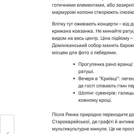
готичними елементами, або зазирніть
мармурові колони створюють ілюзію 
Влітку тут оживають концерти – від 
крижана ковзанка. Не минайте ратушу
видом на весь центр. Ціна підйому – 
Домініканський собор манить барок
місцем для фото з лебедями.
Прогулянка рано вранці:
ратуші.
Вечеря в “Криївці”: лег
де гості співають гімн п
Шопінг сувенірів: галиць
кожному кроці.
Після Ринка природно переходите до 
Староєврейської, де графіті й антик
мультикультурне минуле. Це не прост