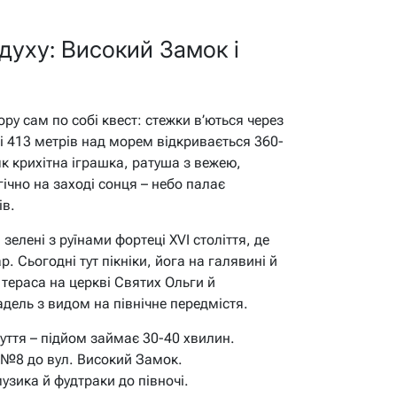
духу: Високий Замок і
ору сам по собі квест: стежки в’ються через
оті 413 метрів над морем відкривається 360-
к крихітна іграшка, ратуша з вежею,
ічно на заході сонця – небо палає
ів.
зелені з руїнами фортеці XVI століття, де
. Сьогодні тут пікніки, йога на галявині й
 тераса на церкві Святих Ольги й
адель з видом на північне передмістя.
зуття – підйом займає 30-40 хвилин.
 №8 до вул. Високий Замок.
музика й фудтраки до півночі.