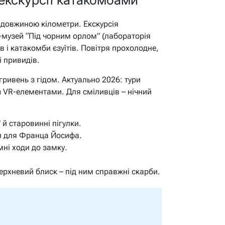
и довжиною кілометри. Екскурсія
у-музей “Під чорним орлом” (лабораторія
ів і катакомби єзуїтів. Повітря прохолодне,
і привидів.
гривень з гідом. Актуально 2026: тури
 з VR-елементами. Для сміливців – нічний
 й старовинні пігулки.
и для Франца Йосифа.
мні ходи до замку.
рхневий блиск – під ним справжні скарби.