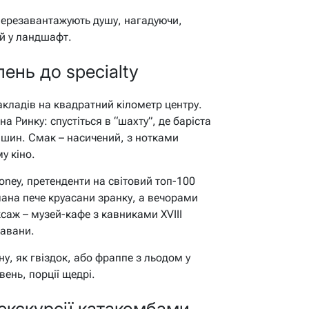
перезавантажують душу, нагадуючи,
й у ландшафт.
лень до specialty
закладів на квадратний кілометр центру.
на Ринку: спустіться в “шахту”, де баріста
ашин. Смак – насичений, з нотками
у кіно.
Honey, претенденти на світовий топ-100
мана пече круасани зранку, а вечорами
саж – музей-кафе з кавниками XVIII
равани.
цну, як гвіздок, або фраппе з льодом у
вень, порції щедрі.
 екскурсії катакомбами