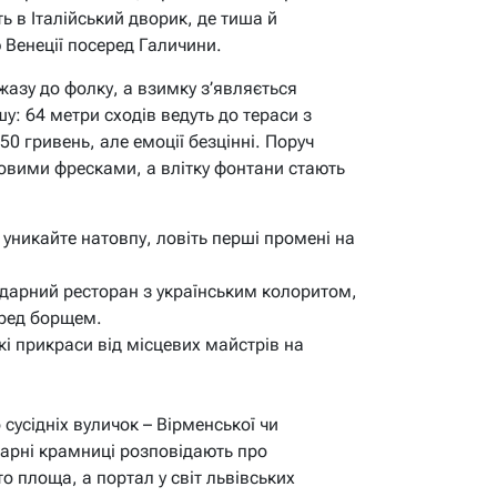
 в Італійський дворик, де тиша й
Венеції посеред Галичини.
джазу до фолку, а взимку з’являється
: 64 метри сходів ведуть до тераси з
50 гривень, але емоції безцінні. Поруч
овими фресками, а влітку фонтани стають
 уникайте натовпу, ловіть перші промені на
ендарний ресторан з українським колоритом,
еред борщем.
кі прикраси від місцевих майстрів на
сусідніх вуличок – Вірменської чи
варні крамниці розповідають про
о площа, а портал у світ львівських