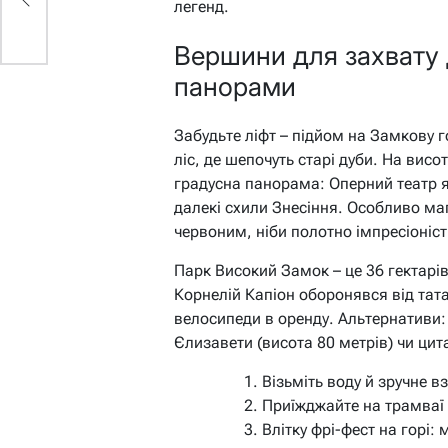
легенд.
Вершини для захвату 
панорами
Забудьте ліфт – підйом на Замкову г
ліс, де шепочуть старі дуби. На вис
градусна панорама: Оперний театр я
далекі схили Знесіння. Особливо маг
червоним, ніби полотно імпресіоніст
Парк Високий Замок – це 36 гектарів 
Корнелій Капіон оборонявся від татар
велосипеди в оренду. Альтернативи:
Єлизавети (висота 80 метрів) чи цит
Візьміть воду й зручне в
Приїжджайте на трамваї
Влітку фрі-фест на горі: 