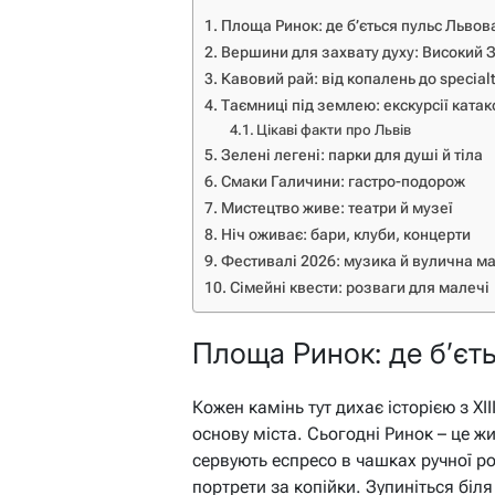
Площа Ринок: де б’ється пульс Львов
Вершини для захвату духу: Високий 
Кавовий рай: від копалень до special
Таємниці під землею: екскурсії ката
Цікаві факти про Львів
Зелені легені: парки для душі й тіла
Смаки Галичини: гастро-подорож
Мистецтво живе: театри й музеї
Ніч оживає: бари, клуби, концерти
Фестивалі 2026: музика й вулична ма
Сімейні квести: розваги для малечі
Площа Ринок: де б’єт
Кожен камінь тут дихає історією з XI
основу міста. Сьогодні Ринок – це жи
сервують еспресо в чашках ручної р
портрети за копійки. Зупиніться біл