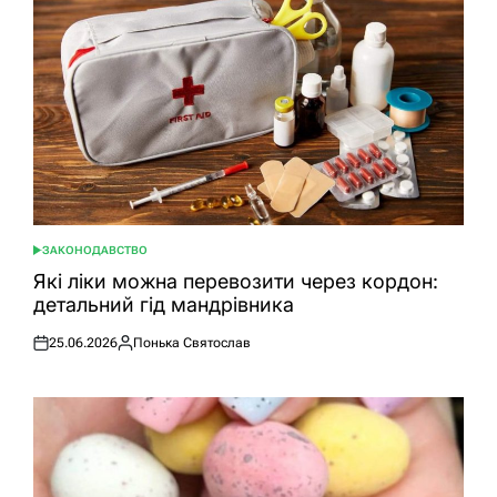
ЗАКОНОДАВСТВО
ОПУБЛІКУВАТИ
У
Які ліки можна перевозити через кордон:
детальний гід мандрівника
25.06.2026
Понька Святослав
Оприлюднено
Опубліковано