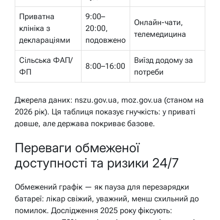
Приватна
9:00–
Онлайн-чати,
клініка з
20:00,
телемедицина
деклараціями
подовжено
Сільська ФАП/
Виїзд додому за
8:00–16:00
ФП
потреби
Джерела даних: nszu.gov.ua, moz.gov.ua (станом на
2026 рік). Ця таблиця показує гнучкість: у приваті
довше, але держава покриває базове.
Переваги обмеженої
доступності та ризики 24/7
Обмежений графік — як пауза для перезарядки
батареї: лікар свіжий, уважний, менш схильний до
помилок. Дослідження 2025 року фіксують: