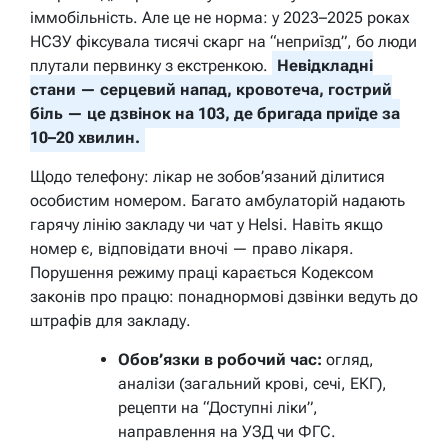
іммобільність. Але це не норма: у 2023–2025 роках
НСЗУ фіксувала тисячі скарг на “неприїзд”, бо люди
плутали первинку з екстренкою.
Невідкладні
стани — серцевий напад, кровотеча, гострий
біль — це дзвінок на 103, де бригада приїде за
10–20 хвилин.
Щодо телефону: лікар не зобов’язаний ділитися
особистим номером. Багато амбулаторій надають
гарячу лінію закладу чи чат у Helsi. Навіть якщо
номер є, відповідати вночі — право лікаря.
Порушення режиму праці карається Кодексом
законів про працю: понаднормові дзвінки ведуть до
штрафів для закладу.
Обов’язки в робочий час:
огляд,
аналізи (загальний крові, сечі, ЕКГ),
рецепти на “Доступні ліки”,
направлення на УЗД чи ФГС.