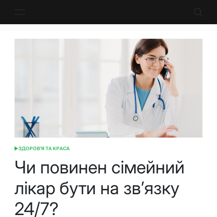
Перейти
до
вмісту
ЗДОРОВ'Я ТА КРАСА
ОПУБЛІКУВАТИ
У
Чи повинен сімейний
лікар бути на зв’язку
24/7?