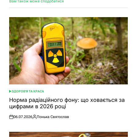
Вам також може сподобатися
ЗДОРОВ'Я ТА КРАСА
ОПУБЛІКУВАТИ
У
Норма радіаційного фону: що ховається за
цифрами в 2026 році
06.07.2026
Понька Святослав
Оприлюднено
Опубліковано