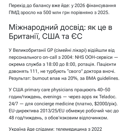
Перехід до балансу вже йде: у 2026 фінансування
ПМД зросло на 500 млн грн порівняно з 2025.
Міжнародний досвід: як це в
Британії, США та ЄС
У Великобританії GP (сімейні лікарі) відійшли від
персонального on-call з 2004: NHS OOH-сервіси —
окрема служба з 18:00 до 8:00, ротація. Пацієнти
дзвонять 111, не турбують “свого” доктора вночі.
Результат: burnout впав на 20%, за BMA guidelines.
У США primary care physicians працюють 40–50
годин/тиждень, evenings — через apps як Teladoc.
24/7 — для concierge medicine (платно, $2000/рік).
EU-директива 2013/25/EU обмежує робочий час до
48 год/тиждень, з обов’язковим відпочинком.
Україна йде слідами: телемедицина з 2022