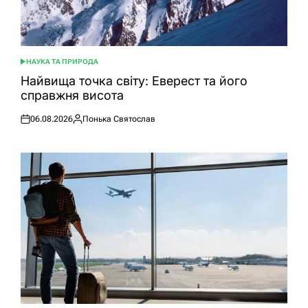
НАУКА ТА ПРИРОДА
ОПУБЛІКУВАТИ
У
Найвища точка світу: Еверест та його
справжня висота
06.08.2026
Понька Святослав
Оприлюднено
Опубліковано