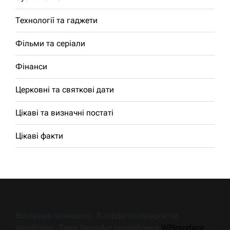
Технології та гаджети
Фільми та серіали
Фінанси
Церковні та святкові дати
Цікаві та визначні постаті
Цікаві факти
Всі права захищено. З гордістю працює на
WordPress. Тема NewsArc розроблена
WPInterface
.