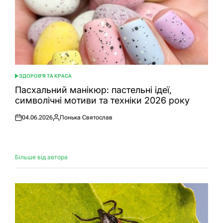
ЗДОРОВ'Я ТА КРАСА
ОПУБЛІКУВАТИ
У
Пасхальний манікюр: пастельні ідеї,
символічні мотиви та техніки 2026 року
04.06.2026
Понька Святослав
Оприлюднено
Опубліковано
Більше від автора