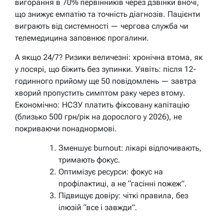
вигорання в 70% первінників через дзвінки вночі,
що знижує емпатію та точність діагнозів. Пацієнти
виграють від системності — чергова служба чи
телемедицина заповнює прогалини.
А якщо 24/7? Ризики величезні: хронічна втома, як
у лосярі, що біжить без зупинки. Уявіть: після 12-
годинного прийому ще 50 повідомлень — завтра
хворий пропустить симптом раку через втому.
Економічно: НСЗУ платить фіксовану капітацію
(близько 500 грн/рік на дорослого у 2026), не
покриваючи понаднормові.
Зменшує burnout: лікарі відпочивають,
тримають фокус.
Оптимізує ресурси: фокус на
профілактиці, а не “гасінні пожеж”.
Підвищує довіру: чіткі правила, без
ілюзій “все і завжди”.