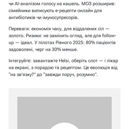
чи AI-аналізом голосу на кашель. МОЗ розширив:
сімейники виписують е-рецепти онлайн для
антибіотиків чи імуносупресорів.
Переваги: економія часу, для віддалених сіл —
золото. Ризики: не замінить огляд, але для follow-
up — ідеал. У пілотах Рівного 2025: 80% пацієнтів
задоволені, черг на 30% менше.
Інтегруйте: завантажте Helsi, оберіть слот — і лікар
на екрані, з порадою та рецептом. Це еволюція від
“на зв’язку?” до “завжди поруч, розумно”.