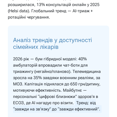
розширилася, 13% консультацій онлайн у 2025
(Helsi data). Глобальний тренд — AI-триаж +
ротаційні чергування.
Аналіз трендів у доступності
сімейних лікарів
2026 рік — бум гібридної моделі: 40%
амбулаторій впровадили чат-боти для
триажингу (негайно/планово). Телемедицина
зросла на 35% завдяки воєнним реаліям, за
МОЗ. Капітація піднялася до 650 грн/дитину,
мотивуючи ефективність. Майбутнє —
персональні “цифрові близнюки” здоров’я в
ЕСОЗ, де AI нагадує про візити.
Тренд: від
“завжди на зв’язку” до “завжди ефективний”.