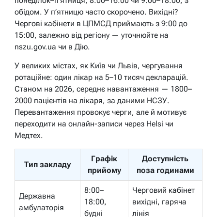
понеділок–п’ятниця, 8:00–16:00 чи 9:00–18:00, з
обідом. У п’ятницю часто скорочено. Вихідні?
Чергові кабінети в ЦПМСД приймають з 9:00 до
15:00, залежно від регіону — уточнюйте на
nszu.gov.ua чи в Дію.
У великих містах, як Київ чи Львів, чергування
ротаційне: один лікар на 5–10 тисяч декларацій.
Станом на 2026, середнє навантаження — 1800–
2000 пацієнтів на лікаря, за даними НСЗУ.
Перевантаження провокує черги, але й мотивує
переходити на онлайн-записи через Helsi чи
Медтех.
Графік
Доступність
Тип закладу
прийому
поза годинами
8:00–
Черговий кабінет
Державна
18:00,
вихідні, гаряча
амбулаторія
будні
лінія