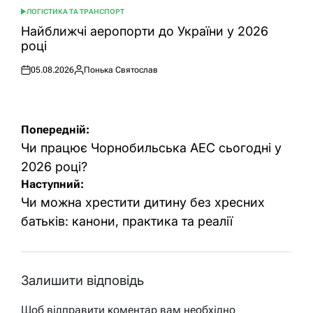
ЛОГІСТИКА ТА ТРАНСПОРТ
ОПУБЛІКУВАТИ
У
Найближчі аеропорти до України у 2026
році
05.08.2026
Понька Святослав
Оприлюднено
Опубліковано
Навігація
Попередній:
записів
Чи працює Чорнобильська АЕС сьогодні у
2026 році?
Наступний:
Чи можна хрестити дитину без хресних
батьків: канони, практика та реалії
Залишити відповідь
Щоб відправити коментар вам необхідно