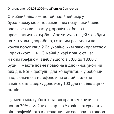
Оприлюднено
05.03.2026
від
Понька Святослав
Сімейний лікар — це той надійний якір у
бурхливому морі повсякденних недуг, який веде
вас через хвилі застуд, хронічних болів і
профілактичних турбот. Але чи мусить цей якір бути
натягнутим цілодобово, готовим реагувати на
кожен порух хвилі? За українським законодавством
і практикою — ні. Сімейні лікарі працюють за
чітким графіком, здебільшого з 8:00 до 18:00 у
будні, і мають повне право на відпочинок уночі чи
вихідні. Вони доступні для консультацій у робочий
час, включно з телефоном чи онлайн, але не
замінюють швидку допомогу 103 для невідкладних
станів.
Ця межа між турботою та вигоранням критична:
понад 70% сімейних лікарів в Україні потерпають
від професійного вичерпання, як зазначила голова