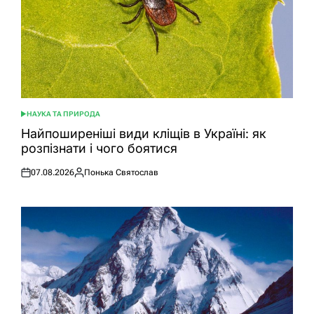
НАУКА ТА ПРИРОДА
ОПУБЛІКУВАТИ
У
Найпоширеніші види кліщів в Україні: як
розпізнати і чого боятися
07.08.2026
Понька Святослав
Оприлюднено
Опубліковано