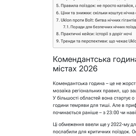
Правила поїздок: не просто катайся, 
Ціни та знижки: скільки коштує нічна
Uklon проти Bolt: битва нічних гіганті
Поради для безпечних нічних поїзд
Практичні кейси: історії з доріг ночі
Тренди та перспективи: що чекає Ukl
Комендантська година 
містах 2026
Комендантська година – це не жорст
мозаїка регіональних правил, що зал
У більшості областей вона стартує о 
години темряви для тиші. Але в при
починається раніше – з 23:00 чи наві
Ці обмеження ввели ще у 2022-му дл
послабили для критичних поїздок. О