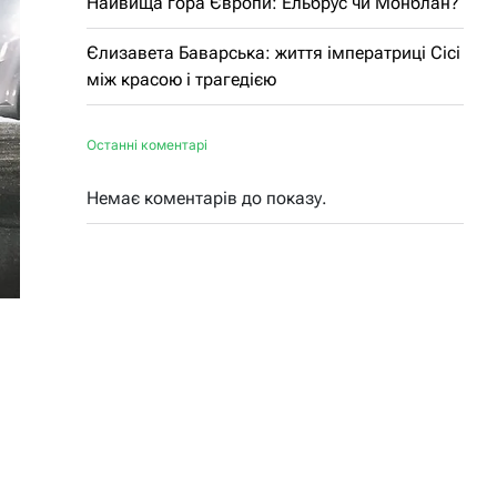
Найвища гора Європи: Ельбрус чи Монблан?
Єлизавета Баварська: життя імператриці Сісі
між красою і трагедією
Останні коментарі
Немає коментарів до показу.