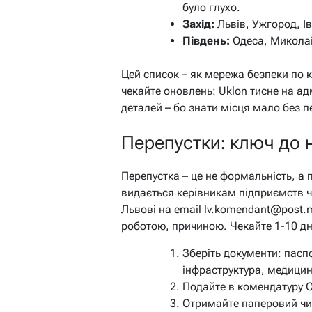
було глухо.
Захід:
Львів, Ужгород, І
Південь:
Одеса, Миколаї
Цей список – як мережа безпеки по к
чекайте оновлень: Uklon тисне на адм
деталей – бо знати місця мало без п
Перепустки: ключ до 
Перепустка – це не формальність, а 
видається керівникам підприємств 
Львові на email lv.komendant@post.mi
роботою, причиною. Чекайте 1-10 дні
Зберіть документи: паспо
інфраструктура, медицин
Подайте в комендатуру 
Отримайте паперовий чи 