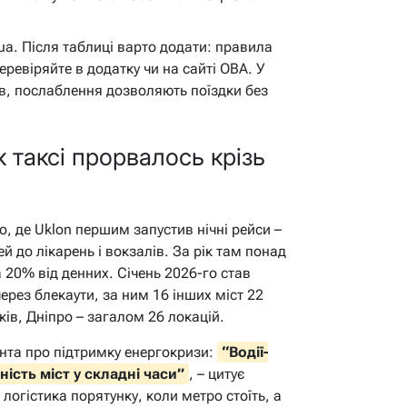
ua. Після таблиці варто додати: правила
ревіряйте в додатку чи на сайті ОВА. У
ів, послаблення дозволяють поїздки без
як таксі прорвалось крізь
о, де Uklon першим запустив нічні рейси –
й до лікарень і вокзалів. За рік там понад
а 20% від денних. Січень 2026-го став
через блекаути, за ним 16 інших міст 22
ів, Дніпро – загалом 26 локацій.
нта про підтримку енергокризи:
“Водії-
ість міст у складні часи”
, – цитує
 логістика порятунку, коли метро стоїть, а