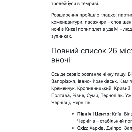
тролейбуси в темряві.
Розширення пройшло гладко: партне
комендантури, пасажири – сповіщення
ночі в Києві попит злетів удвічі – л
зупинках.
Повний список 26 міст
вночі
Ось де сервіс розганяє нічну тишу: 
Запоріжжя, Івано-Франківськ, Кам’я
Кременчук, Кропивницький, Кривий Р
Полтава, Рівне, Суми, Тернопіль, У
Чернівці, Чернігів.
Північ і Центр:
Київ, Бі
Чернігів – стабільний по
Схід:
Харків, Дніпро, Зап