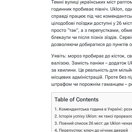
Темні вулиці українських міст рапто
годинник пробиває північ. Uklon, од
справді працює під час комендантсь
цілодобові поїздки доступні у 26 міс
просто “так”, а з перепустками, обм
блекаути чи після пізніх зїздів. Сер
дозволяючи добиратися до пунктів об
Уявіть: мороз пробирає до кісток, сві
валізою. Замість паніки – додаток U
за хвилини. Це реальність для мільй
місцевих адміністрацій. Проте без п
штрафом чи порожнім гаманцем – р
Table of Contents
Комендантська година в Україні: роз
Історія успіху Uklon: як таксі прорвал
Повний список 26 міст: де Uklon чекає
Перепустки: ключ до нічних дверей