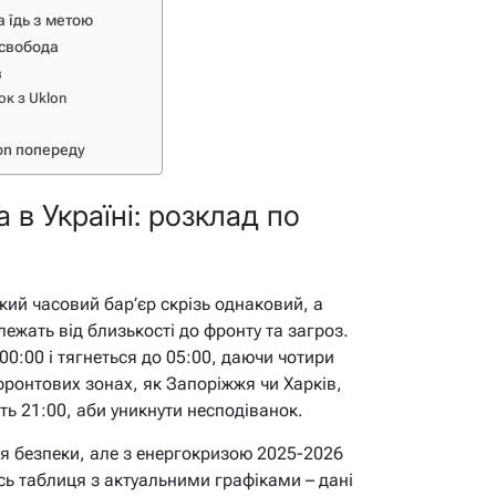
а їдь з метою
 свобода
в
ок з Uklon
on попереду
в Україні: розклад по
кий часовий бар’єр скрізь однаковий, а
ежать від близькості до фронту та загроз.
00:00 і тягнеться до 05:00, даючи чотири
фронтових зонах, як Запоріжжя чи Харків,
ть 21:00, аби уникнути несподіванок.
я безпеки, але з енергокризою 2025-2026
сь таблиця з актуальними графіками – дані