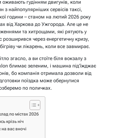
м оживають гудінням двигунів, коли
ин з найпопулярніших сервісів таксі,
кої години – станом на лютий 2026 року
тах від Харкова до Ужгорода. Але це не
еженнями та хитрощами, які рятують у
віс розширився через енергетичну кризу,
ігріву чи лікарень, коли все завмирає.
тло згасло, а ви стоїте біля вокзалу з
klon блимає зеленим, і машина під’їжджає
онів, бо компанія отримала дозволи від
ідготовки поїздка може обернутися
озберемо по поличках.
клад по містах 2026
ось крізь ніч
 на вас вночі