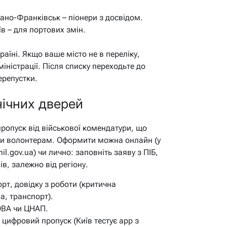
вано-Франківськ – піонери з досвідом.
в – для портових змін.
раїні. Якщо ваше місто не в переліку,
іністрації. Після списку переходьте до
ерепустки.
нічних дверей
пропуск від військової комендатури, що
чи волонтерам. Оформити можна онлайн (у
l.gov.ua) чи лично: заповніть заяву з ПІБ,
в, залежно від регіону.
рт, довідку з роботи (критична
а, транспорт).
ОВА чи ЦНАП.
цифровий пропуск (Київ тестує app з