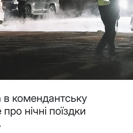
n в комендантську
 про нічні поїздки
в