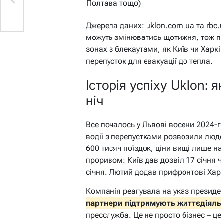
и
Полтава тощо)
Джерела даних: uklon.com.ua та rbc.
можуть змінюватись щотижня, тож пе
зонах з блекаутами, як Київ чи Харк
перепусток для евакуації до тепла.
Історія успіху Uklon: 
ніч
Все почалось у Львові восени 2024-г
водії з перепустками розвозили люде
600 тисяч поїздок, ціни вищі лише н
проривом: Київ дав дозвіл 17 січня 
січня. Лютий додав прифронтові Харк
Компанія реагувала на указ президе
партнери підтримують життєдіяльн
пресслужба. Це не просто бізнес – це