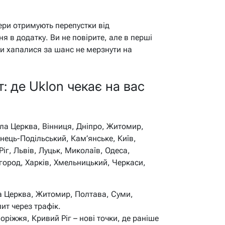
ри отримують перепустки від
 в додатку. Ви не повірите, але в перші
юди хапалися за шанс не мерзнути на
: де Uklon чекає на вас
Біла Церква, Вінниця, Дніпро, Житомир,
нець-Подільський, Кам’янське, Київ,
іг, Львів, Луцьк, Миколаїв, Одеса,
жгород, Харків, Хмельницький, Черкаси,
ла Церква, Житомир, Полтава, Суми,
пит через трафік.
оріжжя, Кривий Ріг – нові точки, де раніше