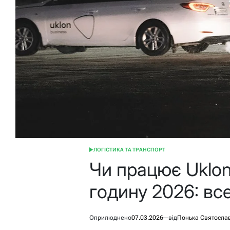
ЛОГІСТИКА ТА ТРАНСПОРТ
ОПУБЛІКУВАТИ
У
Чи працює Uklo
годину 2026: все
Оприлюднено
07.03.2026
від
Понька Святосла