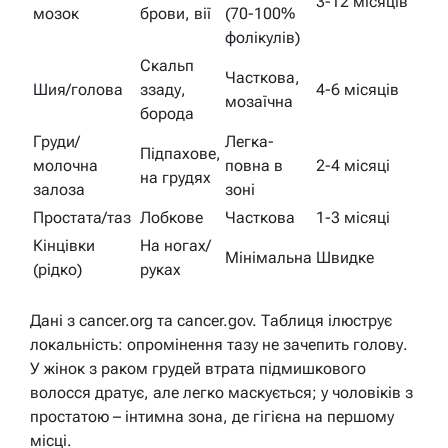
3-12 місяців
мозок
брови, вії
(70-100%
фолікулів)
Скальп
Часткова,
Шия/голова
ззаду,
4-6 місяців
мозаїчна
борода
Груди/
Легка-
Підпахове,
молочна
повна в
2-4 місяці
на грудях
залоза
зоні
Простата/таз
Лобкове
Часткова
1-3 місяці
Кінцівки
На ногах/
Мінімальна
Швидке
(рідко)
руках
Дані з cancer.org та cancer.gov. Таблиця ілюструє
локальність: опромінення тазу не зачепить голову.
У жінок з раком грудей втрата підмишкового
волосся дратує, але легко маскується; у чоловіків з
простатою – інтимна зона, де гігієна на першому
місці.