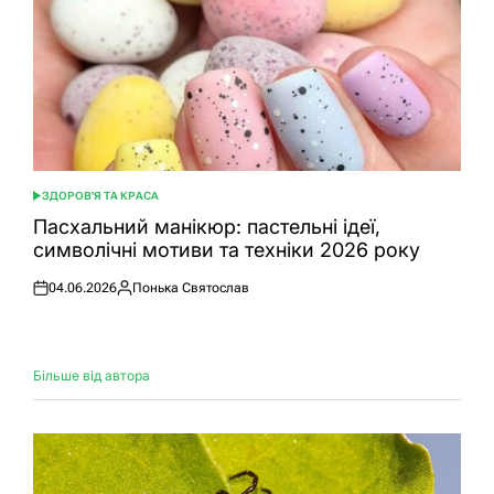
ЗДОРОВ'Я ТА КРАСА
ОПУБЛІКУВАТИ
У
Пасхальний манікюр: пастельні ідеї,
символічні мотиви та техніки 2026 року
04.06.2026
Понька Святослав
Оприлюднено
Опубліковано
Більше від автора