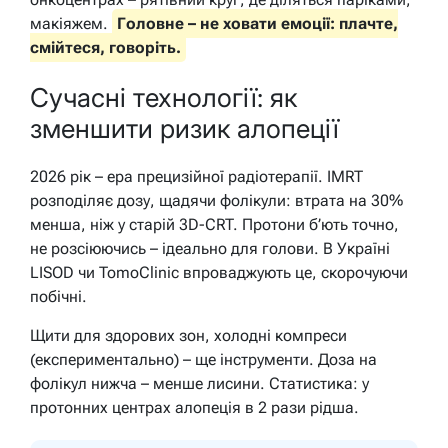
макіяжем.
Головне – не ховати емоції: плачте,
смійтеся, говоріть.
Сучасні технології: як
зменшити ризик алопеції
2026 рік – ера прецизійної радіотерапії. IMRT
розподіляє дозу, щадячи фолікули: втрата на 30%
менша, ніж у старій 3D-CRT. Протони б’ють точно,
не розсіюючись – ідеально для голови. В Україні
LISOD чи TomoClinic впроваджують це, скорочуючи
побічні.
Щити для здорових зон, холодні компреси
(експериментально) – ще інструменти. Доза на
фолікул нижча – менше лисини. Статистика: у
протонних центрах алопеція в 2 рази рідша.