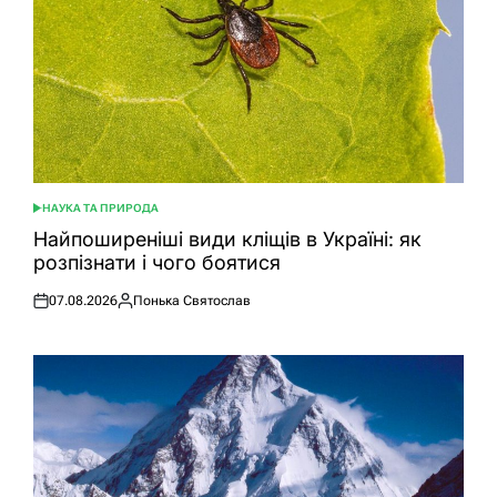
НАУКА ТА ПРИРОДА
ОПУБЛІКУВАТИ
У
Найпоширеніші види кліщів в Україні: як
розпізнати і чого боятися
07.08.2026
Понька Святослав
Оприлюднено
Опубліковано