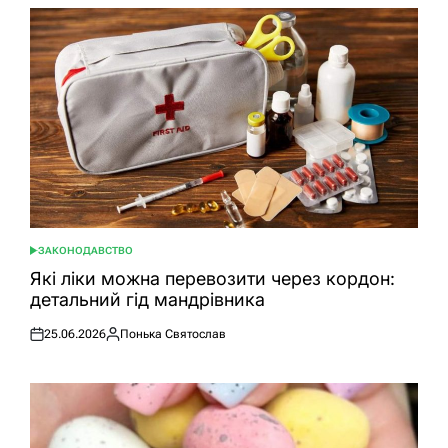
ЗАКОНОДАВСТВО
ОПУБЛІКУВАТИ
У
Які ліки можна перевозити через кордон:
детальний гід мандрівника
25.06.2026
Понька Святослав
Оприлюднено
Опубліковано