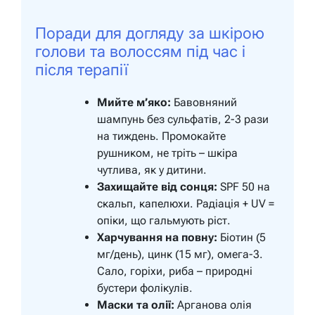
Поради для догляду за шкірою
голови та волоссям під час і
після терапії
Мийте м’яко:
Бавовняний
шампунь без сульфатів, 2-3 рази
на тиждень. Промокайте
рушником, не тріть – шкіра
чутлива, як у дитини.
Захищайте від сонця:
SPF 50 на
скальп, капелюхи. Радіація + UV =
опіки, що гальмують ріст.
Харчування на повну:
Біотин (5
мг/день), цинк (15 мг), омега-3.
Сало, горіхи, риба – природні
бустери фолікулів.
Маски та олії:
Арганова олія