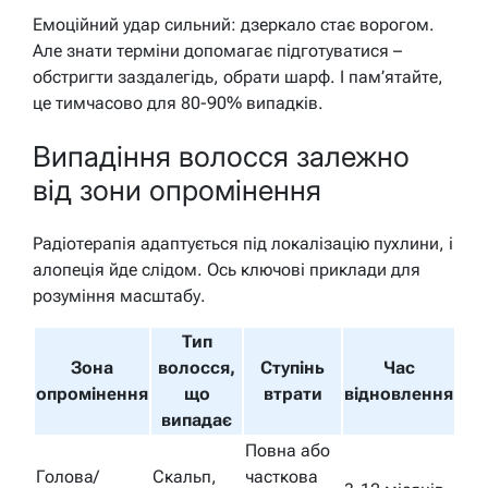
Емоційний удар сильний: дзеркало стає ворогом.
Але знати терміни допомагає підготуватися –
обстригти заздалегідь, обрати шарф. І пам’ятайте,
це тимчасово для 80-90% випадків.
Випадіння волосся залежно
від зони опромінення
Радіотерапія адаптується під локалізацію пухлини, і
алопеція йде слідом. Ось ключові приклади для
розуміння масштабу.
Тип
Зона
волосся,
Ступінь
Час
опромінення
що
втрати
відновлення
випадає
Повна або
Голова/
Скальп,
часткова