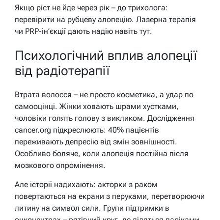
Якщо ріст не йде через рік – до трихолога:
перевірити на рубцеву алопецію. Лазерна терапія
чи PRP-ін’єкції дають надію навіть тут.
Психологічний вплив алопеції
від радіотерапії
Втрата волосся – не просто косметика, а удар по
самооцінці. Жінки ховають шрами хустками,
чоловіки голять голову з викликом. Дослідження
cancer.org підкреслюють: 40% пацієнтів
переживають депресію від змін зовнішності.
Особливо боляче, коли алопеція постійна після
мозкового опромінення.
Але історії надихають: акторки з раком
повертаються на екрани з перуками, перетворюючи
литину на символ сили. Групи підтримки в
онкоцентрах – рятівний круг, де діляться паріками,