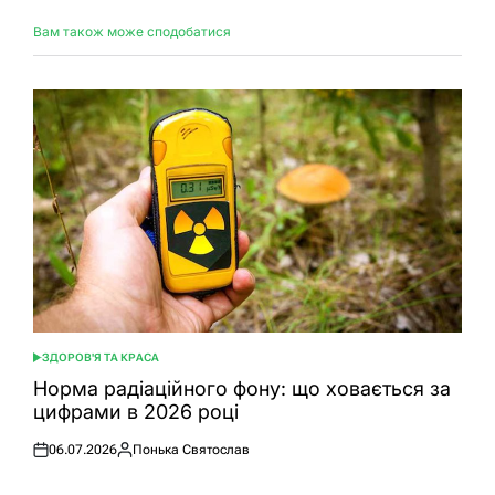
Вам також може сподобатися
ЗДОРОВ'Я ТА КРАСА
ОПУБЛІКУВАТИ
У
Норма радіаційного фону: що ховається за
цифрами в 2026 році
06.07.2026
Понька Святослав
Оприлюднено
Опубліковано