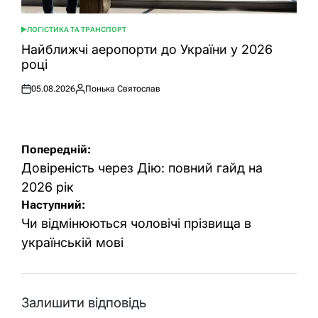
ЛОГІСТИКА ТА ТРАНСПОРТ
ОПУБЛІКУВАТИ
У
Найближчі аеропорти до України у 2026
році
05.08.2026
Понька Святослав
Оприлюднено
Опубліковано
Навігація
Попередній:
записів
Довіреність через Дію: повний гайд на
2026 рік
Наступний:
Чи відмінюються чоловічі прізвища в
українській мові
Залишити відповідь