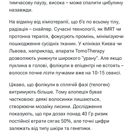
тимчасову паузу, висока – може спалити цибулину
назавжди.
На відміну від хіміотерапії, що б’є по всьому тілу,
радіація – снайпер. Сучасні технології, як IMRT чи
протонна терапія, фокусують промінь, мінімізуючи
пошкодження сусідніх тканин. У клініках Києва чи
Львова, наприклад, апарати TomoTherapy
дозволяють уникнути широкого “урану”. Але якщо
пухлина в голові, фолікули в епіцентрі не встоять –
волосся почне лізти пучками вже на 10-15 сеансі.
Цікаво, що фолікули в сплячій фазі (телоген)
витримують більше. Тому алопеція буває
частковою: деякі волосинки лишаються,
створюючи мозаїку лисини. Дослідження
показують, що при дозах понад 40 Гр ризик
постійної втрати сягає 50%, але точні цифри
залежать від типу шкіри та генетики.