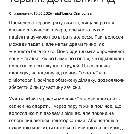
Оприлюднено
10.03.2026
від
Понька Святослав
Променева терапія рятує життя, нищачи ракові
клітини з точністю лазера, але часто лякає
пацієнтів думкою про втрату волосся. Так, волосся
може випадати, але не так драматично, як
уявляють багато хто. Воно йде тільки з опроміненої
зони – скальп, якщо б’ємо по голові, чи підмишкові
волосинки при лікуванні грудей. Ця локальна
алопеція, на відміну від повної “голоти” від
хіміотерапії, зачіпає обмежену ділянку, дозволяючи
зберегти більшу частину зачіски.
Уявіть: жінка з раком молочної залози проходить
сеанси на апараті, і через пару тижнів помічає, що
волоссячко під пахвами рідшає, але локони на
голові лишаються недоторканими. Або чоловік з
пухлиною мозку стикається з лисиною на потилиці,