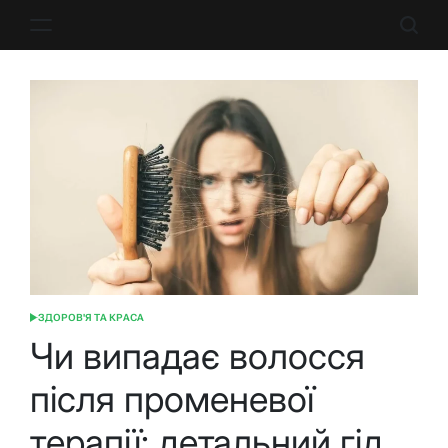
Перейти
до
вмісту
ЗДОРОВ'Я ТА КРАСА
ОПУБЛІКУВАТИ
У
Чи випадає волосся
після променевої
терапії: детальний гід