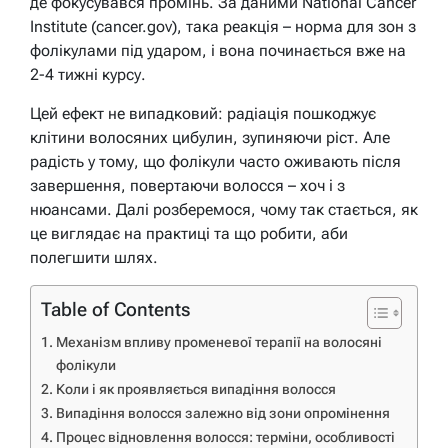
де фокусувався промінь. За даними National Cancer
Institute (cancer.gov), така реакція – норма для зон з
фолікулами під ударом, і вона починається вже на
2-4 тижні курсу.
Цей ефект не випадковий: радіація пошкоджує
клітини волосяних цибулин, зупиняючи ріст. Але
радість у тому, що фолікули часто оживають після
завершення, повертаючи волосся – хоч і з
нюансами. Далі розберемося, чому так стається, як
це виглядає на практиці та що робити, аби
полегшити шлях.
Table of Contents
Механізм впливу променевої терапії на волосяні
фолікули
Коли і як проявляється випадіння волосся
Випадіння волосся залежно від зони опромінення
Процес відновлення волосся: терміни, особливості