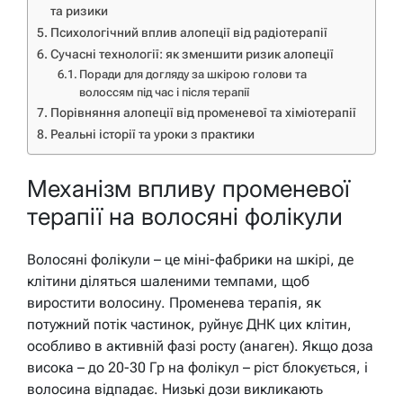
та ризики
Психологічний вплив алопеції від радіотерапії
Сучасні технології: як зменшити ризик алопеції
Поради для догляду за шкірою голови та
волоссям під час і після терапії
Порівняння алопеції від променевої та хіміотерапії
Реальні історії та уроки з практики
Механізм впливу променевої
терапії на волосяні фолікули
Волосяні фолікули – це міні-фабрики на шкірі, де
клітини діляться шаленими темпами, щоб
виростити волосину. Променева терапія, як
потужний потік частинок, руйнує ДНК цих клітин,
особливо в активній фазі росту (анаген). Якщо доза
висока – до 20-30 Гр на фолікул – ріст блокується, і
волосина відпадає. Низькі дози викликають