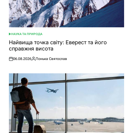
НАУКА ТА ПРИРОДА
ОПУБЛІКУВАТИ
У
Найвища точка світу: Еверест та його
справжня висота
06.08.2026
Понька Святослав
Оприлюднено
Опубліковано