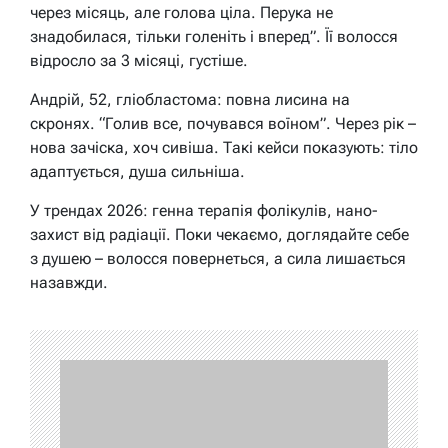
через місяць, але голова ціла. Перука не
знадобилася, тільки голеніть і вперед”. Її волосся
відросло за 3 місяці, густіше.
Андрій, 52, гліобластома: повна лисина на
скронях. “Голив все, почувався воїном”. Через рік –
нова зачіска, хоч сивіша. Такі кейси показують: тіло
адаптується, душа сильніша.
У трендах 2026: генна терапія фолікулів, нано-
захист від радіації. Поки чекаємо, доглядайте себе
з душею – волосся повернеться, а сила лишається
назавжди.