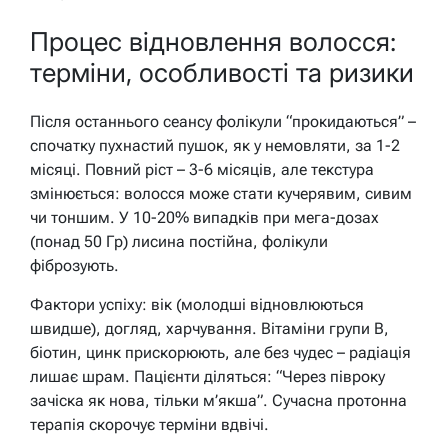
Процес відновлення волосся:
терміни, особливості та ризики
Після останнього сеансу фолікули “прокидаються” –
спочатку пухнастий пушок, як у немовляти, за 1-2
місяці. Повний ріст – 3-6 місяців, але текстура
змінюється: волосся може стати кучерявим, сивим
чи тоншим. У 10-20% випадків при мега-дозах
(понад 50 Гр) лисина постійна, фолікули
фіброзують.
Фактори успіху: вік (молодші відновлюються
швидше), догляд, харчування. Вітаміни групи B,
біотин, цинк прискорюють, але без чудес – радіація
лишає шрам. Пацієнти діляться: “Через півроку
зачіска як нова, тільки м’якша”. Сучасна протонна
терапія скорочує терміни вдвічі.