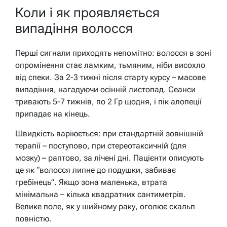
Коли і як проявляється
випадіння волосся
Перші сигнали приходять непомітно: волосся в зоні
опромінення стає ламким, тьмяним, ніби висохло
від спеки. За 2-3 тижні після старту курсу – масове
випадіння, нагадуючи осінній листопад. Сеанси
тривають 5-7 тижнів, по 2 Гр щодня, і пік алопеції
припадає на кінець.
Швидкість варіюється: при стандартній зовнішній
терапії – поступово, при стереотаксичній (для
мозку) – раптово, за лічені дні. Пацієнти описують
це як “волосся липне до подушки, забиває
гребінець”. Якщо зона маленька, втрата
мінімальна – кілька квадратних сантиметрів.
Велике поле, як у шийному раку, оголює скальп
повністю.