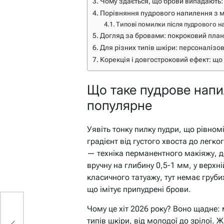
Чому здається, що брови випадають: 
Порівняння пудрового напилення з м
Типові помилки після пудрового н
Догляд за бровами: покроковий план
Для різних типів шкіри: персоналізо
Корекція і довгостроковий ефект: що
Що таке пудрове напи
популярне
Уявіть тонку пилку пудри, що рівном
градієнт від густого хвоста до легк
— техніка перманентного макіяжу, д
вручну на глибину 0,5-1 мм, у верхні
класичного татуажу, тут немає грубих
що імітує припудрені брови.
Чому це хіт 2026 року? Воно щадне: 
типів шкіри, від молодої до зрілої. 