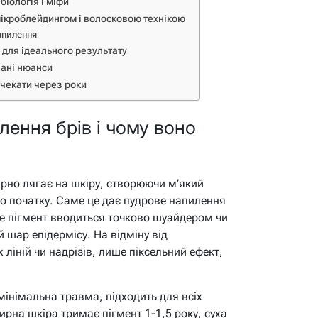
біологія і міфи
ікроблейдингом і волосковою технікою
апилення
 для ідеального результату
вані нюанси
 чекати через роки
лення брів і чому воно
ірно лягає на шкіру, створюючи м’який
ого початку. Саме це дає пудрове напилення
е пігмент вводиться точково шуайдером чи
й шар епідермісу. На відміну від
 ліній чи надрізів, лише піксельний ефект,
мінімальна травма, підходить для всіх
Жирна шкіра тримає пігмент 1-1,5 року, суха