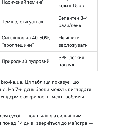
Насичений темний
кожні 15 хв
Бепантен 3-4
Темніє, стягується
рази/день
Світлішає на 40-50%,
Не чіпати,
“проплешини”
зволожувати
SPF, легкий
Природний пудровий
догляд
 brovka.ua. Ця таблиця показує, що
ня. На 7-й день брови можуть виглядати
 епідерміс закриває пігмент, роблячи
для сухої — повільніше з сильнішим
 понад 14 днів, зверніться до майстра —