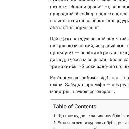
шепоче: “Випали брови!” Ні, ваші вол
природний shedding, процес оновлен
залишається після першої процедури
абсолютно нормально.
Цей ефект нагадує осінній листяний 
відкриваючи свіжий, яскравий колір 
просунутих — знайомий ритуал пере
догляд, і через місяць ваші брови 
тримаючись 1-3 роки залежно від шк
Розберемося глибоко: від біології пр
шкіри. Забудьте про міфи — ось реа
майстрів і наукою регенерації.
Table of Contents
Що таке пудрове напилення брів і ч
Етапи загоєння пудрових брів: день 