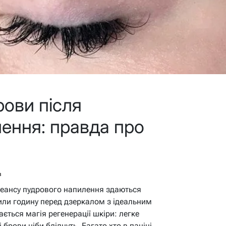
ови після
ення: правда про
в
 сеансу пудрового напилення здаються
или годину перед дзеркалом з ідеальним
ається магія регенерації шкіри: легке
 брови ніби бліднуть. Багато хто в паніці