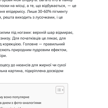
оски на місці, а те, що відбувається, — це
ня епідермісу. Лише 30-60% пігменту
, решта виходить з лусочками, і це
килим під ногами: верхній шар відмирає,
знизу. Для початківців це лякає, для
д корекцією. Головне — правильний
засяють природним пудровим ефектом,
іри.
оцесу до нюансів для жирної чи сухої
льна картина, підкріплена досвідом
ому воно популярне
за днем з фото-аналогіями