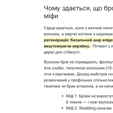
Чому здається, що бро
міфи
Серце крається, коли з ватною пали
волоски, а мертві клітини з надлиш
регенерація: базальний шар епід
виштовхуючи верхівку.
Пігмент у 
дермі для стійкості.
Волоски брів не страждають: фолікул
Але слабкі, телогенові волосини (1
піти з кірочками. Досвід майстрів п
розвінчаний у профільних спільнота
генетика чи брак вітамінів, а не нап
Міф 1: Брови не виростут
6 тижнів — і нові волоск
Міф 2: Shedding означає 