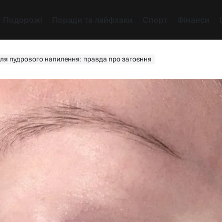
Подорожі
Поради та лайфхаки
Спорт
Фінанси
ля пудрового напилення: правда про загоєння