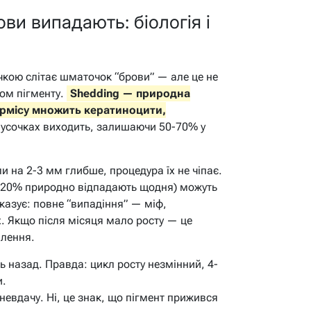
ви випадають: біологія і
чкою слітає шматочок “брови” — але це не
ком пігменту.
Shedding — природна
ермісу множить кератиноцити,
лусочках виходить, залишаючи 50-70% у
и на 2-3 мм глибше, процедура їх не чіпає.
0-20% природно відпадають щодня) можуть
оказує: повне “випадіння” — міф,
х. Якщо після місяця мало росту — це
илення.
ь назад. Правда: цикл росту незмінний, 4-
и.
невдачу. Ні, це знак, що пігмент прижився