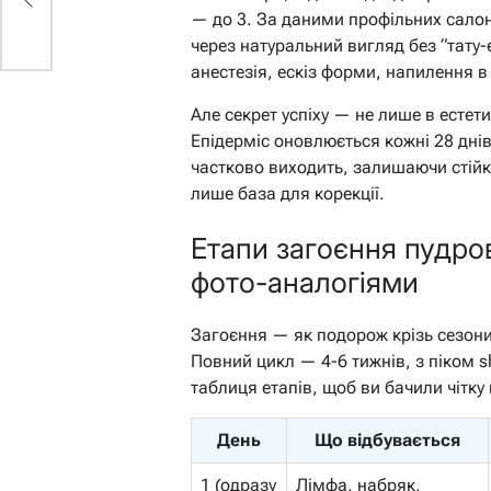
— до 3. За даними профільних салон
через натуральний вигляд без “тату-
анестезія, ескіз форми, напилення в
Але секрет успіху — не лише в естетиц
Епідерміс оновлюється кожні 28 дні
частково виходить, залишаючи стій
лише база для корекції.
Етапи загоєння пудров
фото-аналогіями
Загоєння — як подорож крізь сезони:
Повний цикл — 4-6 тижнів, з піком s
таблиця етапів, щоб ви бачили чітку
День
Що відбувається
1 (одразу
Лімфа, набряк,