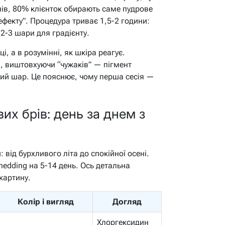
ів, 80% клієнток обирають саме пудрове
ефекту”. Процедура триває 1,5-2 години:
 2-3 шари для градієнту.
і, а в розумінні, як шкіра реагує.
в, виштовхуючи “чужаків” — пігмент
кий шар. Це пояснює, чому перша сесія —
их брів: день за днем з
 від бурхливого літа до спокійної осені.
hedding на 5-14 день. Ось детальна
 картину.
Колір і вигляд
Догляд
Хлоргексидин