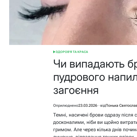
ЗДОРОВ'Я ТА КРАСА
ОПУБЛІКУВАТИ
У
Чи випадають бр
пудрового напил
загоєння
Оприлюднено
23.03.2026
від
Понька Святосла
Темні, насичені брови одразу після
досконалими, ніби ви щойно витрат
гримом. Але через кілька днів почин
лущення, відпадання тонких плівок, і