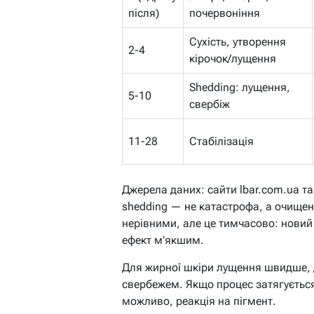
після)
почервоніння
Сухість, утворення
2-4
кірочок/лущення
Shedding: лущення,
5-10
свербіж
11-28
Стабілізація
Джерела даних: сайти lbar.com.ua та
shedding — не катастрофа, а очищен
нерівними, але це тимчасово: новий
ефект м’якшим.
Для жирної шкіри лущення швидше, 
свербежем. Якщо процес затягується
можливо, реакція на пігмент.