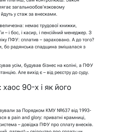
лягає загальнообов’язковому
 йдуть у стаж за внесками.
величезна: немає трудової книжки,
 – і бос, і касир, і пенсійний менеджер. З
іку ПФУ: сплатив – зараховано. А до того?
и, бо радянська спадщина змішалася з
ував усім, будував бізнес на коліні, а ПФУ
анцію. Але вихід є – від реєстру до суду.
 хаос 90-х і як його
овували за Порядком КМУ №637 від 1993-
ся в pain and glory: приватні крамниці,
истема – довідка ПФУ про сплату внесків.
й, патент) – свідоцтво про сплату чи