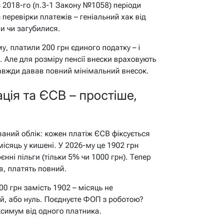
з 2018-го (п.3-1 Закону №1058) періоди
 перевірки платежів – геніальний хак від
ли чи загубилися.
у, платили 200 грн єдиного податку – і
ь. Але для розміру пенсії внески враховують
авжди давав повний мінімальний внесок.
ація та ЄСВ – простіше,
аний облік: кожен платіж ЄСВ фіксується
ісяць у кишені. У 2026-му це 1902 грн
нні пільги (тільки 5% чи 1000 грн). Тепер
ів, платять повний.
00 грн замість 1902 – місяць не
й, або нуль. Поєднуєте ФОП з роботою?
симум від одного платника.