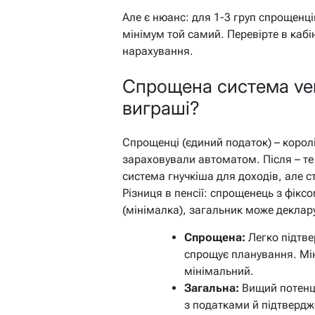
Але є нюанс: для 1-3 груп спрощенців
мінімум той самий. Перевірте в кабі
нарахування.
Спрощена система ver
виграші?
Спрощенці (єдиний податок) – королі
зараховували автоматом. Після – те 
система гнучкіша для доходів, але 
Різниця в пенсії: спрощенець з фікс
(мінімалка), загальник може деклар
Спрощена:
Легко підтве
спрощує планування. Мін
мінімальний.
Загальна:
Вищий потенці
з податками й підтвердж