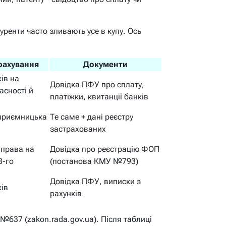
ренти часто зливають усе в купу. Ось
рахування
Документи
ів на
Довідка ПФУ про сплату,
асності й
платіжки, квитанції банків
дприємницька
Те саме + дані реєстру
застрахованих
 права на
Довідка про реєстрацію ФОП
8-го
(постанова КМУ №793)
Довідка ПФУ, виписки з
ів
рахунків
№637 (zakon.rada.gov.ua). Після таблиці