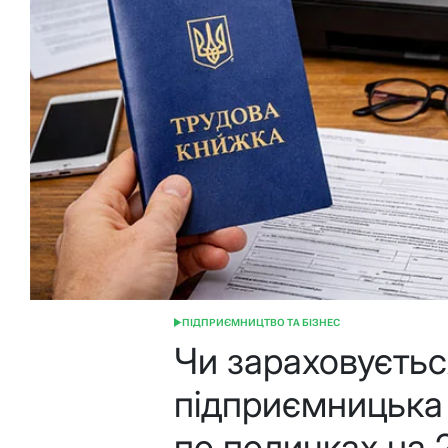
ПІДПРИЄМНИЦТВО ТА БІЗНЕС
ОПУБЛІКУВАТИ
У
Чи зараховуєтьс
підприємницька 
по поличках на 