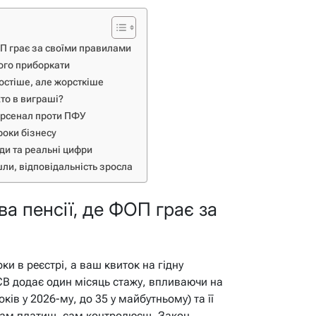
ОП грає за своїми правилами
його приборкати
ростіше, але жорсткіше
то в виграші?
арсенал проти ПФУ
роки бізнесу
ди та реальні цифри
шли, відповідальність зросла
а пенсії, де ФОП грає за
ки в реєстрі, а ваш квиток на гідну
СВ додає один місяць стажу, впливаючи на
ків у 2026-му, до 35 у майбутньому) та її
 сам платиш, сам контролюєш. Закон