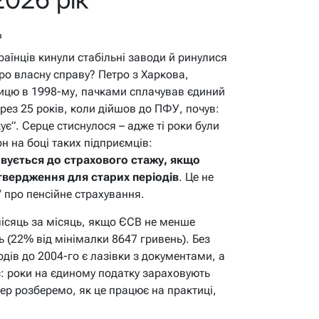
в
країнців кинули стабільні заводи й ринулися
ро власну справу? Петро з Харкова,
ицю в 1998-му, пачками сплачував єдиний
ерез 25 років, коли дійшов до ПФУ, почув:
ує”. Серце стиснулося – адже ті роки були
он на боці таких підприємців:
вується до страхового стажу, якщо
дтвердження для старих періодів
. Це не
 про пенсійне страхування.
 місяць за місяць, якщо ЄСВ не менше
ь (22% від мінімалки 8647 гривень). Без
іодів до 2004-го є лазівки з документами, а
: роки на єдиному податку зараховують
ер розберемо, як це працює на практиці,