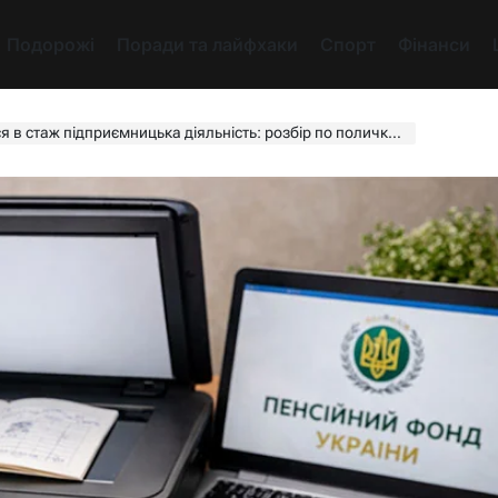
Подорожі
Поради та лайфхаки
Спорт
Фінанси
стаж підприємницька діяльність: розбір по поличках на 2026 рік