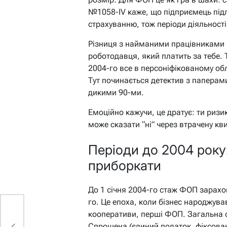
№1058-IV каже, що підприємець під
страхуванню, тож періоди діяльності
Різниця з найманими працівниками 
роботодавця, який платить за тебе. Ти
2004-го все в персоніфікованому обл
Тут починається детектив з паперам
дикими 90-ми.
Емоційно кажучи, це дратує: ти ризик
може сказати “ні” через втрачену квит
Періоди до 2004 року:
приборкати
До 1 січня 2004-го стаж ФОП зарах
го. Це епоха, коли бізнес народжував
кооперативи, перші ФОП. Загальна с
Спрощена (єдиний податок, фіксовани