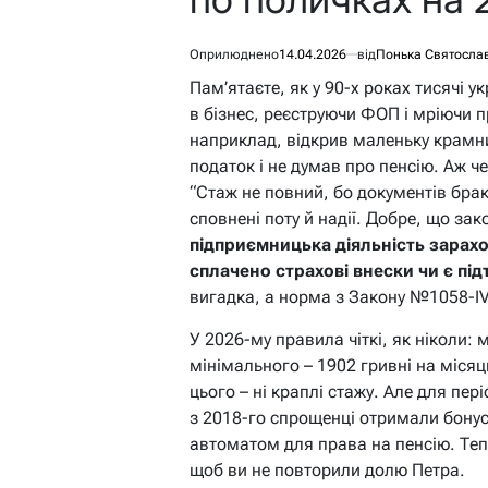
Оприлюднено
14.04.2026
від
Понька Святосла
Пам’ятаєте, як у 90-х роках тисячі у
в бізнес, реєструючи ФОП і мріючи п
наприклад, відкрив маленьку крамн
податок і не думав про пенсію. Аж ч
“Стаж не повний, бо документів брак
сповнені поту й надії. Добре, що зак
підприємницька діяльність зарахо
сплачено страхові внески чи є пі
вигадка, а норма з Закону №1058-IV
У 2026-му правила чіткі, як ніколи:
мінімального – 1902 гривні на місяц
цього – ні краплі стажу. Але для пер
з 2018-го спрощенці отримали бонус
автоматом для права на пенсію. Теп
щоб ви не повторили долю Петра.