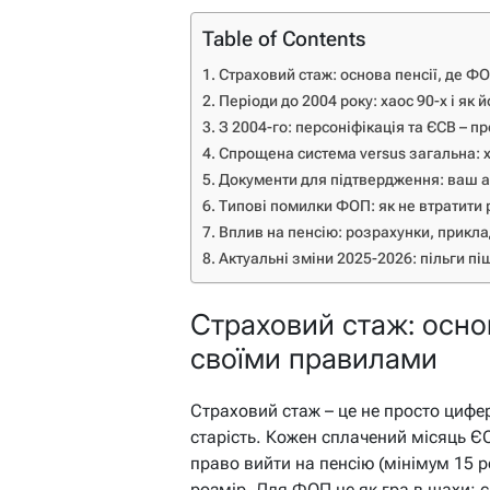
Table of Contents
Страховий стаж: основа пенсії, де Ф
Періоди до 2004 року: хаос 90-х і як 
З 2004-го: персоніфікація та ЄСВ – п
Спрощена система versus загальна: х
Документи для підтвердження: ваш 
Типові помилки ФОП: як не втратити 
Вплив на пенсію: розрахунки, прикла
Актуальні зміни 2025-2026: пільги пі
Страховий стаж: основ
своїми правилами
Страховий стаж – це не просто цифер
старість. Кожен сплачений місяць Є
право вийти на пенсію (мінімум 15 ро
розмір. Для ФОП це як гра в шахи: