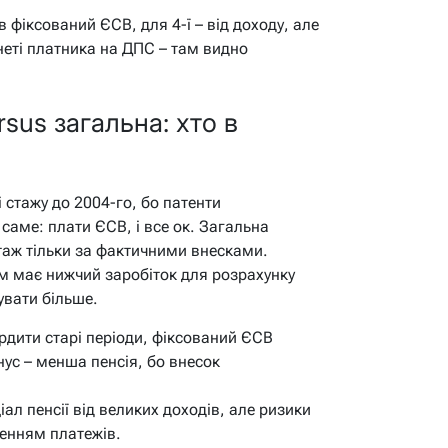
 фіксований ЄСВ, для 4-ї – від доходу, але
неті платника на ДПС – там видно
sus загальна: хто в
 стажу до 2004-го, бо патенти
саме: плати ЄСВ, і все ок. Загальна
стаж тільки за фактичними внесками.
ом має нижчий заробіток для розрахунку
увати більше.
рдити старі періоди, фіксований ЄСВ
ус – менша пенсія, бо внесок
ал пенсії від великих доходів, але ризики
енням платежів.