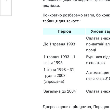
платіжки.
Конкретно розберемо етапи, бо конку
таблиця для ясності:
Період
Умови за
Сплата внеск
До 1 травня 1993
приватній вл
праці
1 травня 1993 – 1
Будь-яка пі
січня 1998
з сплатою
1 січня 1998 – 31
Автомат для
грудня 2003
пенсію з 201
(спрощена)
Загальна до 2004
Сплата внеск
Джерела даних: pfu.gov.ua, Порядок 