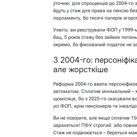
уточню: для спрощенців до 2004-го 
йдуть у стаж для права на пенсію без
парламенту, бо тисячі паперів згорі
Уявіть: ви реєстрували ФОП у 1999-м
бац, 5 років стажу без зайвих питан
окремо, бо фіксований податок не з
З 2004-го: персоніфік
але жорсткіше
Реформа 2004-го ввела персоніфіков
автоматом. Сплатив мінімальний – м
щомісяця, бо з 2025-го скасували воє
усі ФОП, крім пенсіонерів та інвалід
Ви не повірите, але якщо сплатив 15
зарахеться! ПФУ строгий: або повни
Стаж не подвоюється – береться мак