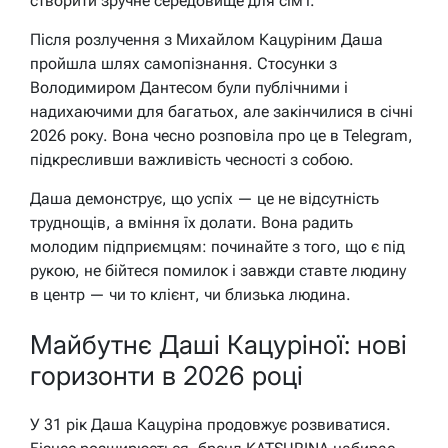
створити зручне середовище для сім’ї.
Після розлучення з Михайлом Кацуріним Даша
пройшла шлях самопізнання. Стосунки з
Володимиром Дантесом були публічними і
надихаючими для багатьох, але закінчилися в січні
2026 року. Вона чесно розповіла про це в Telegram,
підкресливши важливість чесності з собою.
Даша демонструє, що успіх — це не відсутність
труднощів, а вміння їх долати. Вона радить
молодим підприємцям: починайте з того, що є під
рукою, не бійтеся помилок і завжди ставте людину
в центр — чи то клієнт, чи близька людина.
Майбутнє Даші Кацуріної: нові
горизонти в 2026 році
У 31 рік Даша Кацуріна продовжує розвиватися.