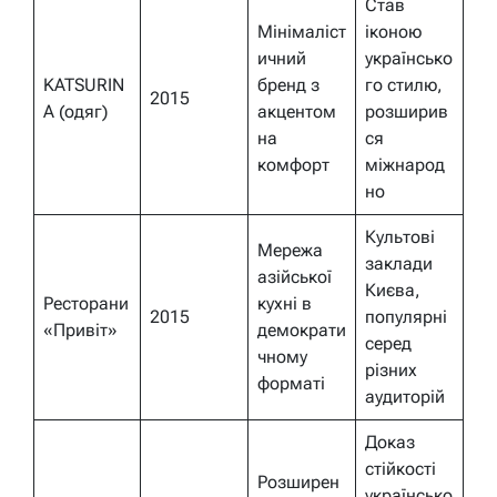
Став
Мінімаліст
іконою
ичний
українсько
KATSURIN
бренд з
го стилю,
2015
A (одяг)
акцентом
розширив
на
ся
комфорт
міжнарод
но
Культові
Мережа
заклади
азійської
Києва,
Ресторани
кухні в
2015
популярні
«Привіт»
демократи
серед
чному
різних
форматі
аудиторій
Доказ
стійкості
Розширен
українсько