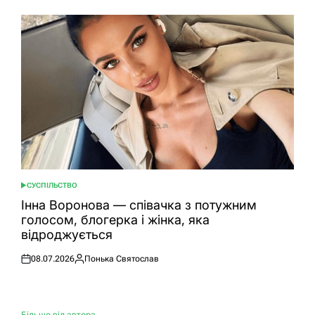
СУСПІЛЬСТВО
ОПУБЛІКУВАТИ
У
Інна Воронова — співачка з потужним
голосом, блогерка і жінка, яка
відроджується
08.07.2026
Понька Святослав
Оприлюднено
Опубліковано
Більше від автора