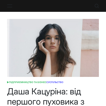
Перейти
до
вмісту
ПІДПРИЄМНИЦТВО ТА БІЗНЕС
СУСПІЛЬСТВО
ОПУБЛІКУВАТИ
У
Даша Кацуріна: від
першого пуховика з