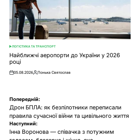
ЛОГІСТИКА ТА ТРАНСПОРТ
ОПУБЛІКУВАТИ
У
Найближчі аеропорти до України у 2026
році
05.08.2026
Понька Святослав
Оприлюднено
Опубліковано
Навігація
Попередній:
записів
Дрон БПЛА: як безпілотники переписали
правила сучасної війни та цивільного життя
Наступний:
Інна Воронова — співачка з потужним