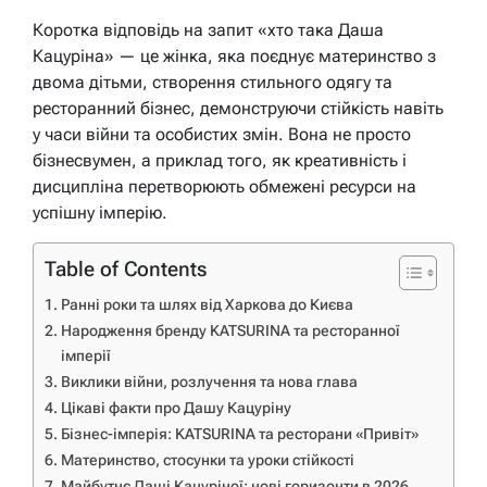
Коротка відповідь на запит «хто така Даша
Кацуріна» — це жінка, яка поєднує материнство з
двома дітьми, створення стильного одягу та
ресторанний бізнес, демонструючи стійкість навіть
у часи війни та особистих змін. Вона не просто
бізнесвумен, а приклад того, як креативність і
дисципліна перетворюють обмежені ресурси на
успішну імперію.
Table of Contents
Ранні роки та шлях від Харкова до Києва
Народження бренду KATSURINA та ресторанної
імперії
Виклики війни, розлучення та нова глава
Цікаві факти про Дашу Кацуріну
Бізнес-імперія: KATSURINA та ресторани «Привіт»
Материнство, стосунки та уроки стійкості
Майбутнє Даші Кацуріної: нові горизонти в 2026