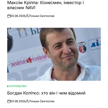
У
Максім Кріппа: бізнесмен, інвестор і
власник NAVI
03.08.2026
Понька Святослав
Оприлюднено
Опубліковано
СУСПІЛЬСТВО
ОПУБЛІКУВАТИ
У
Богдан Копітко: хто він і чим відомий
03.08.2026
Понька Святослав
Оприлюднено
Опубліковано