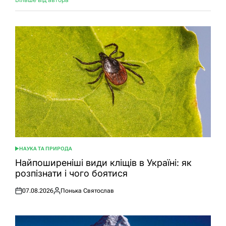
НАУКА ТА ПРИРОДА
ОПУБЛІКУВАТИ
У
Найпоширеніші види кліщів в Україні: як
розпізнати і чого боятися
07.08.2026
Понька Святослав
Оприлюднено
Опубліковано