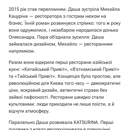
2015 рік став переломним. Даша зустріла Михайла
Кацуріна — ресторатора з гострим нюхом на
бізнес. Їхній роман розвинувся стрімко: того ж року
вони одружилися, і незабаром народилася донька
Олександра. Пара об’єднала зусилля: Даша
займалася дизайном, Михайло — ресторанним
напрямком.
Разом вони відкрили перші ресторани азійської
кухні: «Китайський Привіт», «В’єтнамський Привіт»
та «Тайський Привіт». Концепція була простою, але
революційною для Києва того часу — демократичні
ціни, яскравий дизайн, автентичні страви без
зайвої пафосності. Ресторани швидко стали
культовими: люди приходили не лише поїсти, а й
відчути атмосферу.
Паралельно Даша розвивала KATSURINA. Перші
пуховики з ковдр еволюціонували в повноцінні