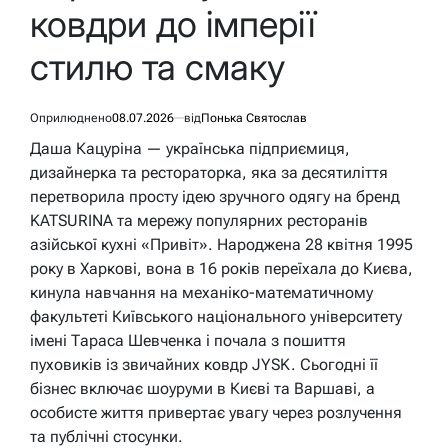
ковдри до імперії
стилю та смаку
Оприлюднено
08.07.2026
від
Понька Святослав
Даша Кацуріна — українська підприємиця,
дизайнерка та рестораторка, яка за десятиліття
перетворила просту ідею зручного одягу на бренд
KATSURINA та мережу популярних ресторанів
азійської кухні «Привіт». Народжена 28 квітня 1995
року в Харкові, вона в 16 років переїхала до Києва,
кинула навчання на механіко-математичному
факультеті Київського національного університету
імені Тараса Шевченка і почала з пошиття
пуховиків із звичайних ковдр JYSK. Сьогодні її
бізнес включає шоуруми в Києві та Варшаві, а
особисте життя привертає увагу через розлучення
та публічні стосунки.