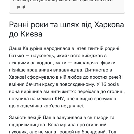
році
Ранні роки та шлях від Харкова
до Києва
Даша Кацуріна народилася в інтелігентній родині:
батько — науковець, який часто виїжджав з
лекціями за кордон, мати — викладачка фізики,
пізніше працівниця видавництва. Дитинство в
Харкові сформувало в ній любов до простих речей і
вміння бачити красу в повсякденному. У 16 років
вона вирішила змінити життя: переїхала до столиці,
вступила на мехмат КНУ, але швидко зрозуміла,
що академічна кар’єра не для неї.
Замість лекцій Даша занурилася в світ моди та
підприємництва. Вона мріяла про стильний
пуховик, але не мала грошей на брендовий. Тоді