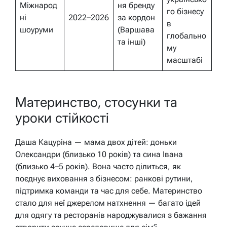
Міжнарод
ня бренду
го бізнесу
ні
2022–2026
за кордон
в
шоуруми
(Варшава
глобально
та інші)
му
масштабі
Материнство, стосунки та
уроки стійкості
Даша Кацуріна — мама двох дітей: доньки
Олександри (близько 10 років) та сина Івана
(близько 4–5 років). Вона часто ділиться, як
поєднує виховання з бізнесом: ранкові рутини,
підтримка команди та час для себе. Материнство
стало для неї джерелом натхнення — багато ідей
для одягу та ресторанів народжувалися з бажання