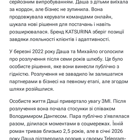
серйозним випробуванням. Даша з дітьми виїхала
за кордон, але бізнес не зупинила. Вона
продовжувала керувати командами онлайн,
шукала нові рішення для постачань і навіть
розширювалася. Бренд KATSURINA зберіг позиції
завдяки лояльності клієнтів і адаптивності.
У березні 2022 року Даша та Михайло оголосили
про розлучення після семи років шлюбу. Це було
особисте рішення, яке вони винесли публічно з
гідністю. Розлучення не завадило їм залишатися
партнерами в бізнесі на певному етапі, але згодом
шляхи розійшлися.
Особисте життя Даші привертало увагу ЗМІ. Після
розлучення вона почала стосунки зі співаком
Володимиром Дантесом. Пара публічно з’являлася
разом, ділилася моментами в соцмережах. Їхній
роман тривав близько 2,5 років, але в січні 2026
року Даша підтвердила розрив у своєму Telegram-