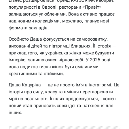
Бізнес розширюється, бренд KATSURINA набирає
популярності в Європі, ресторани «Привіт»
залишаються улюбленими. Вона активно працює
над новими колекціями, можливо, планує нові
формати закладів.
Особисто Даша фокусується на саморозвитку,
вихованні дітей та підтримці близьких. Її історія —
приклад того, як українська жінка може будувати
імперію, залишаючись вірною собі. У 2026 році
вона надихає тисяч жінок бути сміливими,
креативними та стійкими.
Даша Кацуріна — це не просто ім’я в інстаграмі. Це
історія про силу, красу та вміння перетворювати
мрії на реальність. Її шлях продовжується, і кожен
новий етап приносить свіжі ідеї та натхнення для
інших.