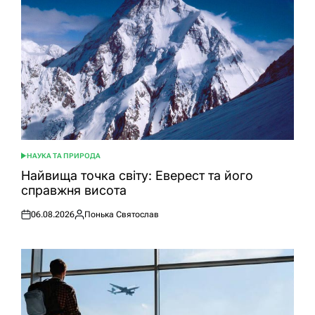
НАУКА ТА ПРИРОДА
ОПУБЛІКУВАТИ
У
Найвища точка світу: Еверест та його
справжня висота
06.08.2026
Понька Святослав
Оприлюднено
Опубліковано