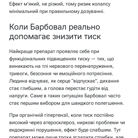
Ефект м’який, не різкий, тому ризик колапсу
мінімальний при правильному дозуванні.
Коли Барбовал реально
допомагає знизити тиск
Найкраще препарат проявляє себе при
функціональних підвищеннях тиску — тих, що
виникають на тлі нервового перенапруження,
тривоги, безсоння чи емоційного потрясіння.
Людина відчуває, як серце “відпускає”, дихання
стає глибшим, а голова перестає гудіти від
напруги. Саме в таких ситуаціях Барбовал часто
стає першим вибором для швидкого полегшення.
При органічній гіпертензії, коли тиск постійно
високий через атеросклероз, ниркові проблеми чи
ендокринні порушення, ефект буде слабшим. Тут
препарат може лише трохи згладити стрибки, але