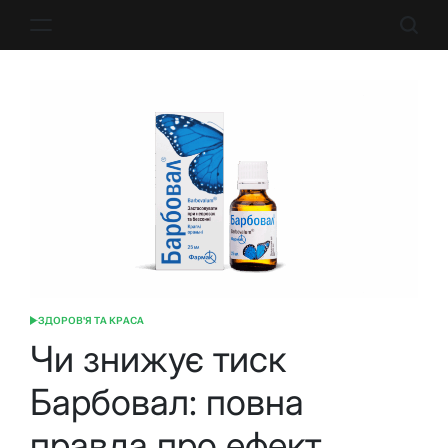
Перейти
до
вмісту
ЗДОРОВ'Я ТА КРАСА
ОПУБЛІКУВАТИ
У
Чи знижує тиск
Барбовал: повна
правда про ефект