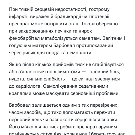
При тяжкій серцевій недостатності, гострому
інфаркті, вираженій брадикардії чи гіпотензії
препарат може погіршити стан. Також обережно
при захворюваннях печінки та нирок —
фенобарбітал метаболізується саме там. Вагітним і
годуючим матерям Барбовал протипоказаний
через ризик для плода та немовляти.
Якщо після кількох прийомів тиск не стабілізується
або з’являються нові симптоми — головний біль,
нудота, сильна слабкість — це сигнал звернутися
до кардіолога. Самолікування седативними
краплями може маскувати серйозніші проблеми.
Барбовал залишається одним з тих перевірених
часом засобів, що тихо допомагають пережити
нервовий день чи заспокоїти серце після сварки.
Його м’яка дія на тиск робить препарат зручним
помічником у ситуаціях, коли емоції беруть гору над