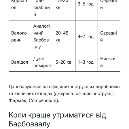
Корвал
, але
15–30
Середні
3–6 год
ол
слабши
хв
й
й
Аналогі
Валоко
чний
20–45
Середні
4–7 год
рдин
Барбов
хв
й
алу
Дуже
Низьки
Валідол
5–20 хв
1–3 год
помірне
й
Дані базуються на офіційних інструкціях виробників
та клінічних оглядах (джерела: офіційні інструкції
Фармак, Compendium).
Коли краще утриматися від
Барбоваалу