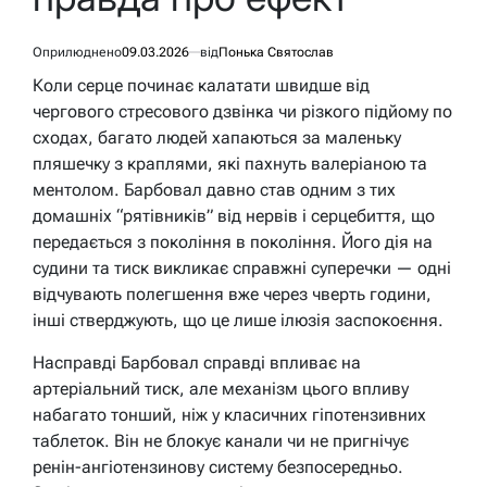
Оприлюднено
09.03.2026
від
Понька Святослав
Коли серце починає калатати швидше від
чергового стресового дзвінка чи різкого підйому по
сходах, багато людей хапаються за маленьку
пляшечку з краплями, які пахнуть валеріаною та
ментолом. Барбовал давно став одним з тих
домашніх “рятівників” від нервів і серцебиття, що
передається з покоління в покоління. Його дія на
судини та тиск викликає справжні суперечки — одні
відчувають полегшення вже через чверть години,
інші стверджують, що це лише ілюзія заспокоєння.
Насправді Барбовал справді впливає на
артеріальний тиск, але механізм цього впливу
набагато тонший, ніж у класичних гіпотензивних
таблеток. Він не блокує канали чи не пригнічує
ренін-ангіотензинову систему безпосередньо.