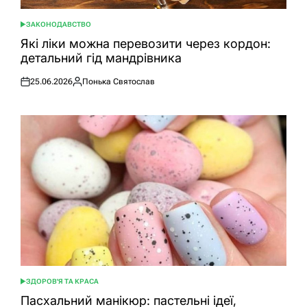
ЗАКОНОДАВСТВО
ОПУБЛІКУВАТИ
У
Які ліки можна перевозити через кордон:
детальний гід мандрівника
25.06.2026
Понька Святослав
Оприлюднено
Опубліковано
ЗДОРОВ'Я ТА КРАСА
ОПУБЛІКУВАТИ
У
Пасхальний манікюр: пастельні ідеї,