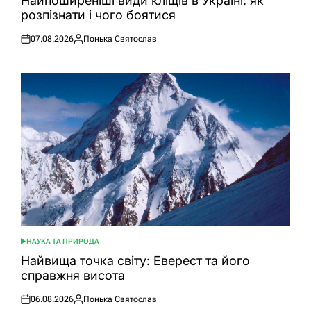
Найпоширеніші види кліщів в Україні: як
розпізнати і чого боятися
07.08.2026
Понька Святослав
Оприлюднено
Опубліковано
НАУКА ТА ПРИРОДА
ОПУБЛІКУВАТИ
У
Найвища точка світу: Еверест та його
справжня висота
06.08.2026
Понька Святослав
Оприлюднено
Опубліковано