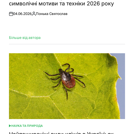
символічні мотиви та техніки 2026 року
04.06.2026
Понька Святослав
Оприлюднено
Опубліковано
Більше від автора
НАУКА ТА ПРИРОДА
ОПУБЛІКУВАТИ
У