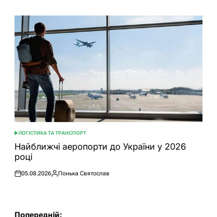
ЛОГІСТИКА ТА ТРАНСПОРТ
ОПУБЛІКУВАТИ
У
Найближчі аеропорти до України у 2026
році
05.08.2026
Понька Святослав
Оприлюднено
Опубліковано
Навігація
Попередній: