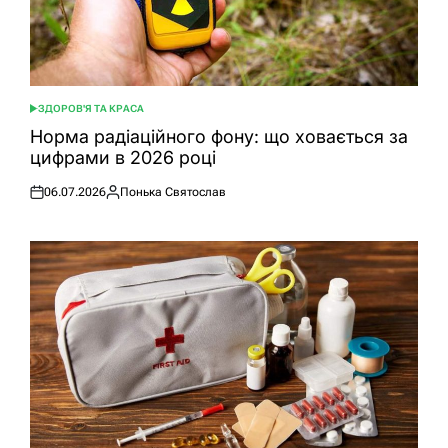
ЗДОРОВ'Я ТА КРАСА
ОПУБЛІКУВАТИ
У
Норма радіаційного фону: що ховається за
цифрами в 2026 році
06.07.2026
Понька Святослав
Оприлюднено
Опубліковано