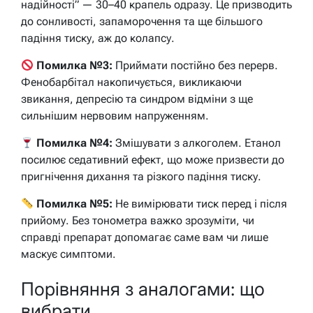
надійності” — 30–40 крапель одразу. Це призводить
до сонливості, запаморочення та ще більшого
падіння тиску, аж до колапсу.
Помилка №3:
Приймати постійно без перерв.
Фенобарбітал накопичується, викликаючи
звикання, депресію та синдром відміни з ще
сильнішим нервовим напруженням.
Помилка №4:
Змішувати з алкоголем. Етанол
посилює седативний ефект, що може призвести до
пригнічення дихання та різкого падіння тиску.
Помилка №5:
Не вимірювати тиск перед і після
прийому. Без тонометра важко зрозуміти, чи
справді препарат допомагає саме вам чи лише
маскує симптоми.
Порівняння з аналогами: що
вибрати