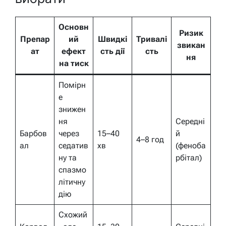
Основн
Ризик
Препар
ий
Швидкі
Тривалі
звикан
ат
ефект
сть дії
сть
ня
на тиск
Помірн
е
знижен
ня
Середні
Барбов
через
15–40
й
4–8 год
ал
седатив
хв
(феноба
ну та
рбітал)
спазмо
літичну
дію
Схожий