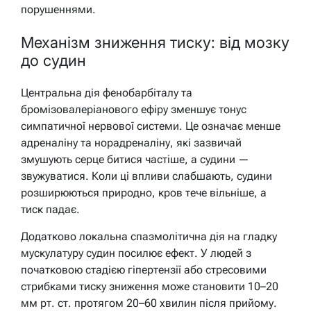
порушеннями.
Механізм зниження тиску: від мозку
до судин
Центральна дія фенобарбіталу та
бромізовалеріанового ефіру зменшує тонус
симпатичної нервової системи. Це означає менше
адреналіну та норадреналіну, які зазвичай
змушують серце битися частіше, а судини —
звужуватися. Коли ці впливи слабшають, судини
розширюються природно, кров тече вільніше, а
тиск падає.
Додатково локальна спазмолітична дія на гладку
мускулатуру судин посилює ефект. У людей з
початковою стадією гіпертензії або стресовими
стрибками тиску зниження може становити 10–20
мм рт. ст. протягом 20–60 хвилин після прийому.