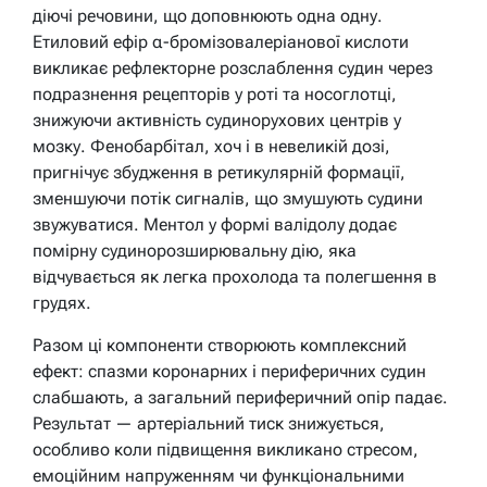
діючі речовини, що доповнюють одна одну.
Етиловий ефір α-бромізовалеріанової кислоти
викликає рефлекторне розслаблення судин через
подразнення рецепторів у роті та носоглотці,
знижуючи активність судинорухових центрів у
мозку. Фенобарбітал, хоч і в невеликій дозі,
пригнічує збудження в ретикулярній формації,
зменшуючи потік сигналів, що змушують судини
звужуватися. Ментол у формі валідолу додає
помірну судинорозширювальну дію, яка
відчувається як легка прохолода та полегшення в
грудях.
Разом ці компоненти створюють комплексний
ефект: спазми коронарних і периферичних судин
слабшають, а загальний периферичний опір падає.
Результат — артеріальний тиск знижується,
особливо коли підвищення викликано стресом,
емоційним напруженням чи функціональними