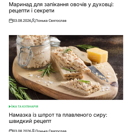
У
Маринад для запікання овочів у духовці:
рецепти і секрети
03.08.2026
Понька Святослав
Оприлюднено
Опубліковано
ЇЖА ТА КУЛІНАРІЯ
ОПУБЛІКУВАТИ
У
Намазка із шпрот та плавленого сиру:
швидкий рецепт
03.08.2026
Понька Святослав