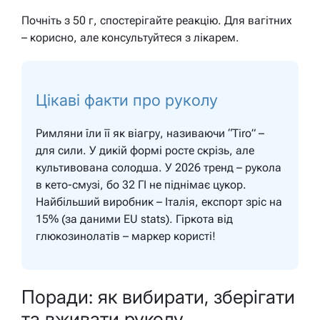
Почніть з 50 г, спостерігайте реакцію. Для вагітних
– корисно, але консультуйтеся з лікарем.
Цікаві факти про руколу
Римляни їли її як віагру, називаючи “Tiro” –
для сили. У дикій формі росте скрізь, але
культивована солодша. У 2026 тренд – рукола
в кето-смузі, бо 32 ГІ не піднімає цукор.
Найбільший виробник – Італія, експорт зріс на
15% (за даними EU stats). Гіркота від
глюкозинолатів – маркер користі!
Поради: як вибирати, зберігати
та вживати руколу