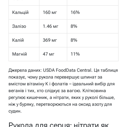
Кальцій
160 мг
16%
Залізо
1.46 мг
8%
Калій
369 мг
8%
Магній
47 мг
11%
Джерела даних: USDA FoodData Central. Ця таблиця
показує, чому рукола перевершує шпинат за
вмістом вітаміну К і фолатів – ідеальний вибір для
веганів і тих, хто слідкує за вагою. Клітковина
регулює кишечник, а нітрати, яких у руколі більше,
ніж у буряку, перетворюються на оксид азоту для
судин.
Рукола для серця: нітрати як