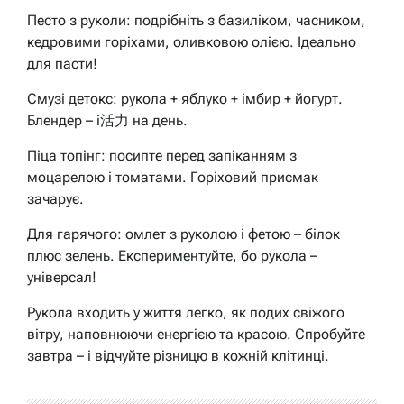
Песто з руколи: подрібніть з базиліком, часником,
кедровими горіхами, оливковою олією. Ідеально
для пасти!
Смузі детокс: рукола + яблуко + імбир + йогурт.
Блендер – і活力 на день.
Піца топінг: посипте перед запіканням з
моцарелою і томатами. Горіховий присмак
зачарує.
Для гарячого: омлет з руколою і фетою – білок
плюс зелень. Експериментуйте, бо рукола –
універсал!
Рукола входить у життя легко, як подих свіжого
вітру, наповнюючи енергією та красою. Спробуйте
завтра – і відчуйте різницю в кожній клітинці.