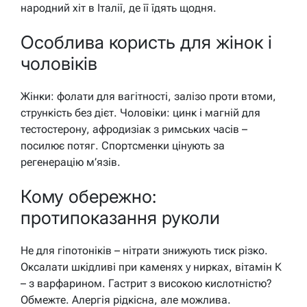
народний хіт в Італії, де її їдять щодня.
Особлива користь для жінок і
чоловіків
Жінки: фолати для вагітності, залізо проти втоми,
стрункість без дієт. Чоловіки: цинк і магній для
тестостерону, афродизіак з римських часів –
посилює потяг. Спортсменки цінують за
регенерацію м’язів.
Кому обережно:
протипоказання руколи
Не для гіпотоніків – нітрати знижують тиск різко.
Оксалати шкідливі при каменях у нирках, вітамін К
– з варфарином. Гастрит з високою кислотністю?
Обмежте. Алергія рідкісна, але можлива.