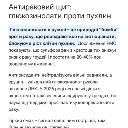
Антираковий щит:
глюкозинолати проти пухлин
Глюкозинолати в руколі – це природні “бомби”
проти раку, що розпадаються на ізотіоціанати,
блокуючи ріст клітин пухлин.
Дослідження PMC
показують, що сульфорафан з хрестоцвітих знижує
ризик раку грудей і простати на 20-40% при
щоденному вживанні.
Антиоксиданти нейтралізують вільні радикали, а
еруцин – унікальний глюкозинолат руколи –
захищає ДНК. У 2026 році веганські дієти з
акцентом на такі зеленини лідирують у трендах, бо
наука підтверджує профілактику колоректального
раку.
Гіркий смак – сигнал сили: чим гостріша, тим
більше захисників усередині.