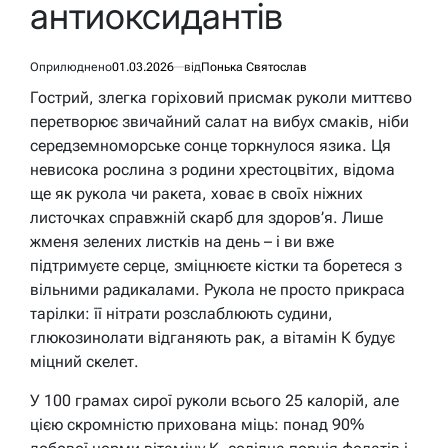
антиоксидантів
Оприлюднено
01.03.2026
від
Понька Святослав
Гострий, злегка горіховий присмак руколи миттєво
перетворює звичайний салат на вибух смаків, ніби
середземноморське сонце торкнулося язика. Ця
невисока рослина з родини хрестоцвітих, відома
ще як рукола чи ракета, ховає в своїх ніжних
листочках справжній скарб для здоров’я. Лише
жменя зелених листків на день – і ви вже
підтримуєте серце, зміцнюєте кістки та боретеся з
вільними радикалами. Рукола не просто прикраса
тарілки: її нітрати розслаблюють судини,
глюкозинолати відганяють рак, а вітамін К будує
міцний скелет.
У 100 грамах сирої руколи всього 25 калорій, але
цією скромністю прихована міць: понад 90%