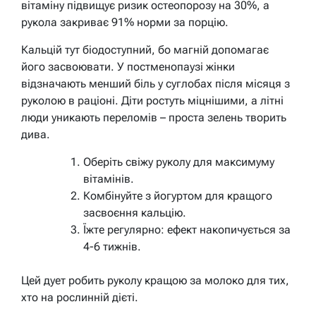
вітаміну підвищує ризик остеопорозу на 30%, а
рукола закриває 91% норми за порцію.
Кальцій тут біодоступний, бо магній допомагає
його засвоювати. У постменопаузі жінки
відзначають менший біль у суглобах після місяця з
руколою в раціоні. Діти ростуть міцнішими, а літні
люди уникають переломів – проста зелень творить
дива.
Оберіть свіжу руколу для максимуму
вітамінів.
Комбінуйте з йогуртом для кращого
засвоєння кальцію.
Їжте регулярно: ефект накопичується за
4-6 тижнів.
Цей дует робить руколу кращою за молоко для тих,
хто на рослинній дієті.