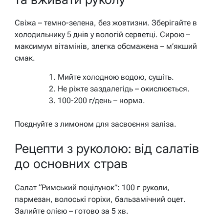
Свіжа – темно-зелена, без жовтизни. Зберігайте в
холодильнику 5 днів у вологій серветці. Сирою –
максимум вітамінів, злегка обсмажена – м’якший
смак.
Мийте холодною водою, сушіть.
Не ріжте заздалегідь – окислюється.
100-200 г/день – норма.
Поєднуйте з лимоном для засвоєння заліза.
Рецепти з руколою: від салатів
до основних страв
Салат “Римський поцілунок”: 100 г руколи,
пармезан, волоські горіхи, бальзамічний оцет.
Залийте олією – готово за 5 хв.