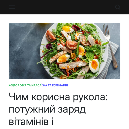
Перейти
до
вмісту
ЗДОРОВ'Я ТА КРАСА
ЇЖА ТА КУЛІНАРІЯ
ОПУБЛІКУВАТИ
У
Чим корисна рукола:
потужний заряд
вітамінів і