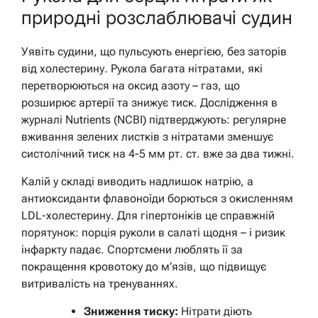
природні розслаблювачі судин
Уявіть судини, що пульсують енергією, без заторів
від холестерину. Рукола багата нітратами, які
перетворюються на оксид азоту – газ, що
розширює артерії та знижує тиск. Дослідження в
журналі Nutrients (NCBI) підтверджують: регулярне
вживання зелених листків з нітратами зменшує
систолічний тиск на 4-5 мм рт. ст. вже за два тижні.
Калій у складі виводить надлишок натрію, а
антиоксиданти флавоноїди борються з окисленням
LDL-холестерину. Для гіпертоніків це справжній
порятунок: порція руколи в салаті щодня – і ризик
інфаркту падає. Спортсмени люблять її за
покращення кровотоку до м’язів, що підвищує
витривалість на тренуваннях.
Зниження тиску:
Нітрати діють