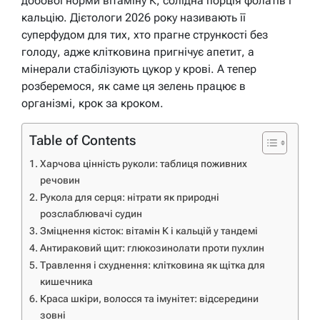
добової норми вітаміну К, солідна порція фолатів і
кальцію. Дієтологи 2026 року називають її
суперфудом для тих, хто прагне стрункості без
голоду, адже клітковина пригнічує апетит, а
мінерали стабілізують цукор у крові. А тепер
розберемося, як саме ця зелень працює в
організмі, крок за кроком.
Table of Contents
Харчова цінність руколи: таблиця поживних
речовин
Рукола для серця: нітрати як природні
розслаблювачі судин
Зміцнення кісток: вітамін К і кальцій у тандемі
Антираковий щит: глюкозинолати проти пухлин
Травлення і схуднення: клітковина як щітка для
кишечника
Краса шкіри, волосся та імунітет: відсередини
зовні