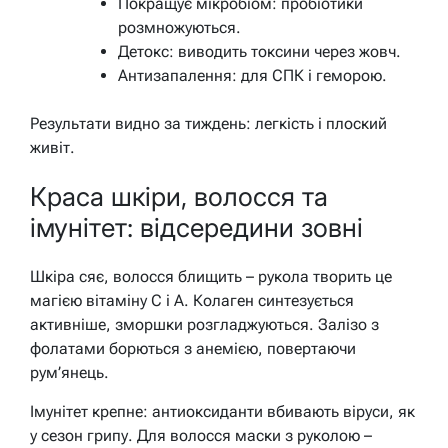
Покращує мікробіом: пробіотики
розмножуються.
Детокс: виводить токсини через жовч.
Антизапалення: для СПК і геморою.
Результати видно за тиждень: легкість і плоский
живіт.
Краса шкіри, волосся та
імунітет: відсередини зовні
Шкіра сяє, волосся блищить – рукола творить це
магією вітаміну С і А. Колаген синтезується
активніше, зморшки розгладжуються. Залізо з
фолатами борються з анемією, повертаючи
рум’янець.
Імунітет крепне: антиоксиданти вбивають віруси, як
у сезон грипу. Для волосся маски з руколою –