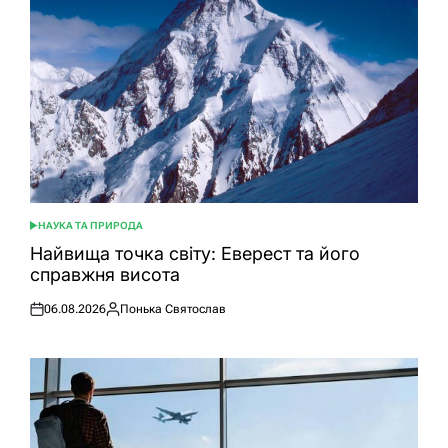
НАУКА ТА ПРИРОДА
ОПУБЛІКУВАТИ
У
Найвища точка світу: Еверест та його
справжня висота
06.08.2026
Понька Святослав
Оприлюднено
Опубліковано