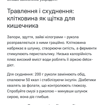
Травлення і схуднення:
клітковина як щітка для
кишечника
Запори, здуття, зайві кілограми – рукола
розправляється з ними граційно. Клітковина
набрякає в шлунку, створюючи ситість, а ферменти
стимулюють перистальтику. Низька калорійність
плюс високий вміст води роблять її зіркою detox-
дієт.
Для схуднення: 200 г руколи замінюють обід,
спалюючи 50 ккал і стабілізуючи інсулін. Діабетики
хвалять за фолати, що контролюють глюкозу.
Спробуйте смузі з руколою – минувши шлунок
сирою, вона діє глибше.