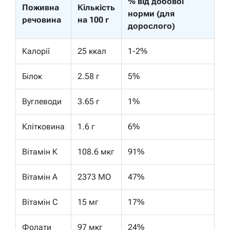
% від добової
Поживна
Кількість
норми (для
речовина
на 100 г
дорослого)
Калорії
25 ккал
1-2%
Білок
2.58 г
5%
Вуглеводи
3.65 г
1%
Клітковина
1.6 г
6%
Вітамін К
108.6 мкг
91%
Вітамін А
2373 МО
47%
Вітамін С
15 мг
17%
Фолати
97 мкг
24%