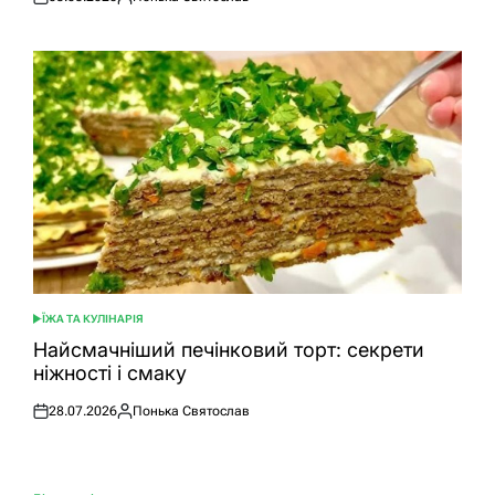
Оприлюднено
Опубліковано
ЇЖА ТА КУЛІНАРІЯ
ОПУБЛІКУВАТИ
У
Найсмачніший печінковий торт: секрети
ніжності і смаку
28.07.2026
Понька Святослав
Оприлюднено
Опубліковано