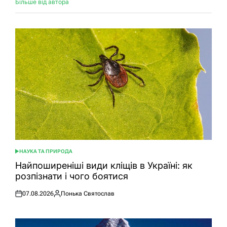
Більше від автора
НАУКА ТА ПРИРОДА
ОПУБЛІКУВАТИ
У
Найпоширеніші види кліщів в Україні: як
розпізнати і чого боятися
07.08.2026
Понька Святослав
Оприлюднено
Опубліковано