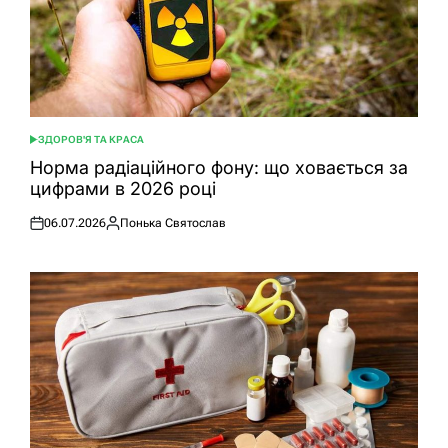
ЗДОРОВ'Я ТА КРАСА
ОПУБЛІКУВАТИ
У
Норма радіаційного фону: що ховається за
цифрами в 2026 році
06.07.2026
Понька Святослав
Оприлюднено
Опубліковано