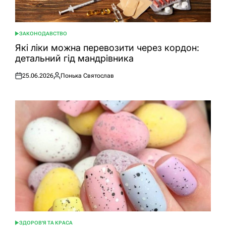
ЗАКОНОДАВСТВО
ОПУБЛІКУВАТИ
У
Які ліки можна перевозити через кордон:
детальний гід мандрівника
25.06.2026
Понька Святослав
Оприлюднено
Опубліковано
ЗДОРОВ'Я ТА КРАСА
ОПУБЛІКУВАТИ