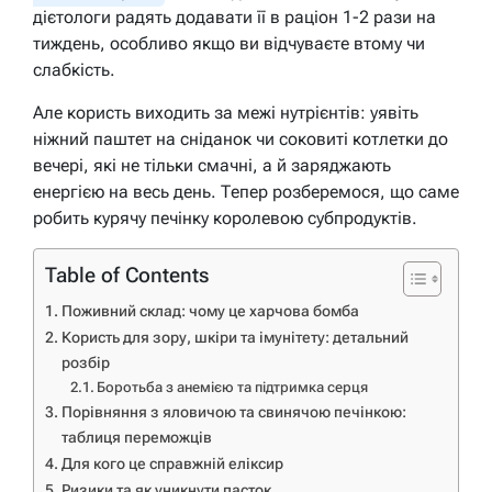
дієтологи радять додавати її в раціон 1-2 рази на
тиждень, особливо якщо ви відчуваєте втому чи
слабкість.
Але користь виходить за межі нутрієнтів: уявіть
ніжний паштет на сніданок чи соковиті котлетки до
вечері, які не тільки смачні, а й заряджають
енергією на весь день. Тепер розберемося, що саме
робить курячу печінку королевою субпродуктів.
Table of Contents
Поживний склад: чому це харчова бомба
Користь для зору, шкіри та імунітету: детальний
розбір
Боротьба з анемією та підтримка серця
Порівняння з яловичою та свинячою печінкою:
таблиця переможців
Для кого це справжній еліксир
Ризики та як уникнути пасток