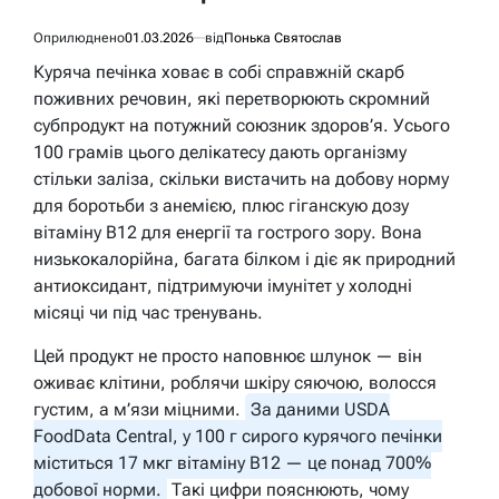
Оприлюднено
01.03.2026
від
Понька Святослав
Куряча печінка ховає в собі справжній скарб
поживних речовин, які перетворюють скромний
субпродукт на потужний союзник здоров’я. Усього
100 грамів цього делікатесу дають організму
стільки заліза, скільки вистачить на добову норму
для боротьби з анемією, плюс гіганскую дозу
вітаміну B12 для енергії та гострого зору. Вона
низькокалорійна, багата білком і діє як природний
антиоксидант, підтримуючи імунітет у холодні
місяці чи під час тренувань.
Цей продукт не просто наповнює шлунок — він
оживає клітини, роблячи шкіру сяючою, волосся
густим, а м’язи міцними.
За даними USDA
FoodData Central, у 100 г сирого курячого печінки
міститься 17 мкг вітаміну B12 — це понад 700%
добової норми.
Такі цифри пояснюють, чому