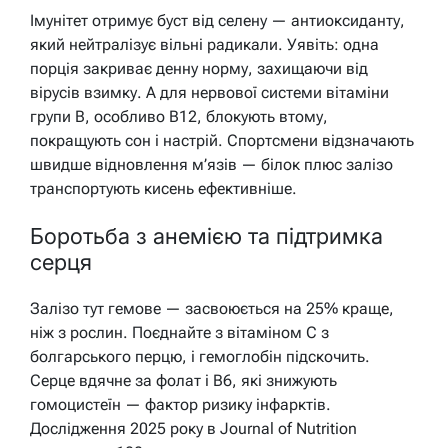
Імунітет отримує буст від селену — антиоксиданту,
який нейтралізує вільні радикали. Уявіть: одна
порція закриває денну норму, захищаючи від
вірусів взимку. А для нервової системи вітаміни
групи B, особливо B12, блокують втому,
покращують сон і настрій. Спортсмени відзначають
швидше відновлення м’язів — білок плюс залізо
транспортують кисень ефективніше.
Боротьба з анемією та підтримка
серця
Залізо тут гемове — засвоюється на 25% краще,
ніж з рослин. Поєднайте з вітаміном C з
болгарського перцю, і гемоглобін підскочить.
Серце вдячне за фолат і B6, які знижують
гомоцистеїн — фактор ризику інфарктів.
Дослідження 2025 року в Journal of Nutrition