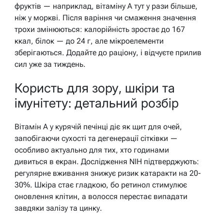
фруктів — наприклад, вітаміну A тут у рази більше,
ніж у моркві. Після варіння чи смаження значення
трохи змінюються: калорійність зростає до 167
ккал, білок — до 24 г, але мікроелементи
зберігаються. Додайте до раціону, і відчуєте прилив
сил уже за тиждень.
Користь для зору, шкіри та
імунітету: детальний розбір
Вітамін A у курячій печінці діє як щит для очей,
запобігаючи сухості та дегенерації сітківки —
особливо актуально для тих, хто годинами
дивиться в екран. Дослідження NIH підтверджують:
регулярне вживання знижує ризик катаракти на 20-
30%. Шкіра стає гладкою, бо ретинол стимулює
оновлення клітин, а волосся перестає випадати
завдяки залізу та цинку.