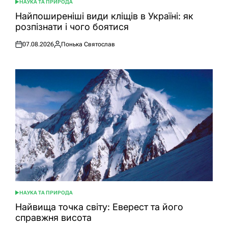
НАУКА ТА ПРИРОДА
ОПУБЛІКУВАТИ
У
Найпоширеніші види кліщів в Україні: як
розпізнати і чого боятися
07.08.2026
Понька Святослав
Оприлюднено
Опубліковано
НАУКА ТА ПРИРОДА
ОПУБЛІКУВАТИ
У
Найвища точка світу: Еверест та його
справжня висота