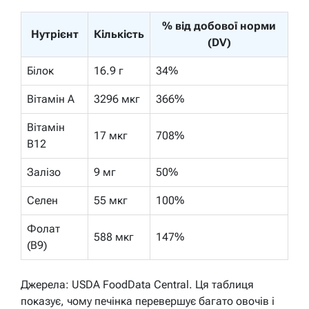
% від добової норми
Нутрієнт
Кількість
(DV)
Білок
16.9 г
34%
Вітамін A
3296 мкг
366%
Вітамін
17 мкг
708%
B12
Залізо
9 мг
50%
Селен
55 мкг
100%
Фолат
588 мкг
147%
(B9)
Джерела: USDA FoodData Central. Ця таблиця
показує, чому печінка перевершує багато овочів і