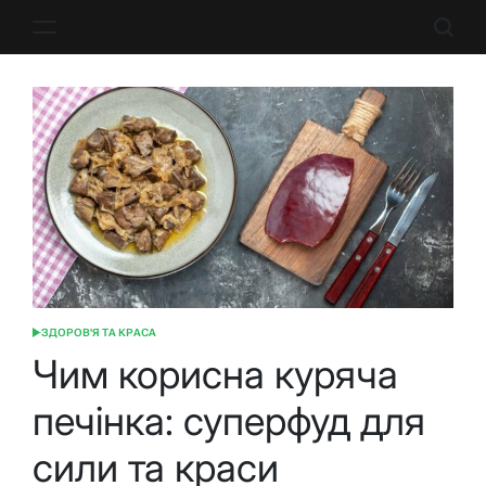
Перейти
до
вмісту
ЗДОРОВ'Я ТА КРАСА
ОПУБЛІКУВАТИ
У
Чим корисна куряча
печінка: суперфуд для
сили та краси