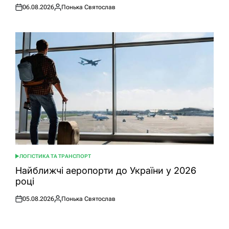
06.08.2026
Понька Святослав
Оприлюднено
Опубліковано
ЛОГІСТИКА ТА ТРАНСПОРТ
ОПУБЛІКУВАТИ
У
Найближчі аеропорти до України у 2026
році
05.08.2026
Понька Святослав
Оприлюднено
Опубліковано