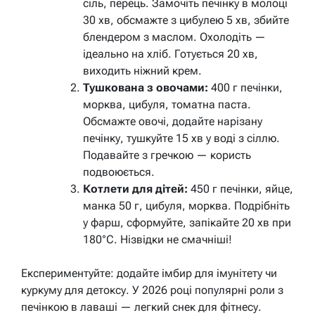
сіль, перець. Замочіть печінку в молоці
30 хв, обсмажте з цибулею 5 хв, збийте
блендером з маслом. Охолодіть —
ідеально на хліб. Готується 20 хв,
виходить ніжний крем.
Тушкована з овочами:
400 г печінки,
морква, цибуля, томатна паста.
Обсмажте овочі, додайте нарізану
печінку, тушкуйте 15 хв у воді з сіллю.
Подавайте з гречкою — користь
подвоюється.
Котлети для дітей:
450 г печінки, яйце,
манка 50 г, цибуля, морква. Подрібніть
у фарш, сформуйте, запікайте 20 хв при
180°C. Нізвідки не смачніші!
Експериментуйте: додайте імбир для імунітету чи
куркуму для детоксу. У 2026 році популярні роли з
печінкою в лаваші — легкий снек для фітнесу.