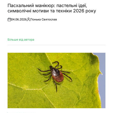
У
Пасхальний манікюр: пастельні ідеї,
символічні мотиви та техніки 2026 року
04.06.2026
Понька Святослав
Оприлюднено
Опубліковано
Більше від автора