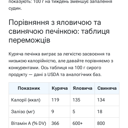
показують: 100 г на тиждень зменшує запалення
судин.
Порівняння з яловичою та
свинячою печінкою: таблиця
переможців
Куряча печінка виграє за легкістю засвоєння та
низькою калорійністю, але давайте порівняємо з
конкурентами. Ось таблиця на 100 г сирого
продукту — дані з USDA та аналогічних баз.
Показник
Куряча
Яловича
Свиняча
Калорії (ккал)
119
135
134
Залізо (мг)
9
5
18
Вітамін A (% DV)
366
600+
800