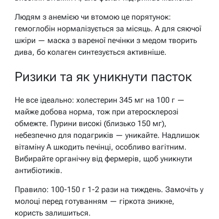
Людям з анемією чи втомою це порятунок:
гемоглобін нормалізується за місяць. А для сяючої
шкіри — маска з вареної печінки з медом творить
дива, бо колаген синтезується активніше.
Ризики та як уникнути пасток
Не все ідеально: холестерин 345 мг на 100 г —
майже добова норма, тож при атеросклерозі
обмежте. Пурини високі (близько 150 мг),
небезпечно для подагриків — уникайте. Надлишок
вітаміну A шкодить печінці, особливо вагітним.
Вибирайте органічну від фермерів, щоб уникнути
антибіотиків.
Правило: 100-150 г 1-2 рази на тиждень. Замочіть у
молоці перед готуванням — гіркота зникне,
користь залишиться.