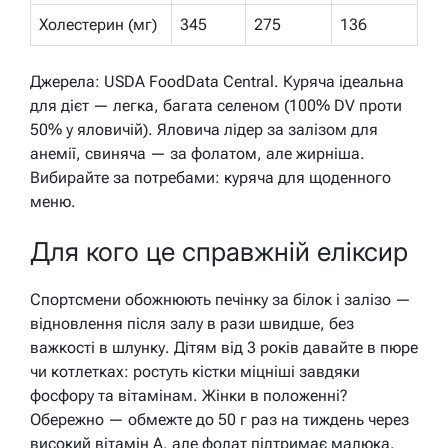
Холестерин (мг)
345
275
136
Джерела: USDA FoodData Central. Куряча ідеальна
для дієт — легка, багата селеном (100% DV проти
50% у яловичій). Яловича лідер за залізом для
анемії, свиняча — за фолатом, але жирніша.
Вибирайте за потребами: куряча для щоденного
меню.
Для кого це справжній еліксир
Спортсмени обожнюють печінку за білок і залізо —
відновлення після залу в рази швидше, без
важкості в шлунку. Дітям від 3 років давайте в пюре
чи котлетках: ростуть кістки міцніші завдяки
фосфору та вітамінам. Жінки в положенні?
Обережно — обмежте до 50 г раз на тиждень через
високий вітамін A, але фолат підтримає малюка.